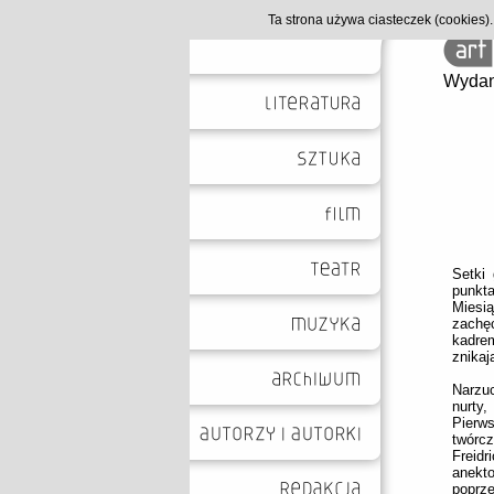
Ta strona używa ciasteczek (cookies
Wydan
Setki
punkta
Miesią
zachęc
kadre
znikaj
Narzu
nurty
Pierw
twórc
Freidr
anekt
poprz