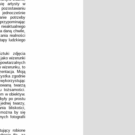
się artysty w
 pozostawaniu
 jednocześnie
anie potrzeby
 przypominając
 nieaktualnego
a daną chwile,
ania realności
tapy ludzkiego
tuki zdjęcia
jako wizerunki
powtarzalnych
o wizerunku, to
zentacja. Moją
rtystka zgodnie
, wykorzystując
lowaną twarzą
u tożsamości.
em w obiektyw.
 były po prostu
jednej twarzy,
nia bliskości,
 można by się
ch fotografii
tujący robione
racie tła, za