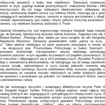
entarycznej opowieści o braku oraz niepełności. Obsesyjne zinteresow
eniem w stylu „typologi budowli przemysłowych” małżeństwa Bernda i Hill
kterystycznym dla ich kręgu lodowatym obiektywizmem oddawania ob
stszej, nieskażonej śladami emocji czy refleksji formie, mieszają się z poe
zalegających wyludnione miejsca, sennymi w wyrazie pocztówkami z nikąd
ichowski reprezentowany jest między innymi pełnymi mrocznej wzniosłośc
ramera, czy widokami bezdroży autorstwa U. Feser.
 bardziej introwertyczny nurt tegorocznego miesiąca fotografii bada meand
jąc do bazowej, hipnotycznej wymowy ludziej fizjonomi, magnetycznej siły s
Roland Barthes: „Pewnego dnia, dawno już temu wziąłem do reki fotografi
 Napoleona Hieronima. Zdziwiony powiedziałem sobie „patrzę na oczy, k
a”. Takie właśnie świdrujące na wylot spojrzenie skierowane w stronę w
 na ekspozycji prac Przemysława Pokryckiego w Galerii Starmach. L
cjonowane skamieniałe mikroopowieści artysty nakłuwają wzbudzają
esowskim
punctum
: w tym wypadku kiczowatym szczegółem przeciętnych, ź
ch mieszkań i odbywających się w nich pompatycznych „Rytuałów Przejścia”,
afuje z neutralnością dokumentalisty, nie odżegnując się od swojej reporterski
czesne rytuały, najistotniejsze w życiu każdej jednostki momenty wł
ową, plemienną cyrkulacje, hucznie celebrowane śluby, komunie i pogrzeby, s
onstruowania na zasadzie mozaiki nałożonych na siebie kolejnych planó
nej opowieści o przenikaniu się pokoleń, ich niedokończonych historii, niez
 pokrewieństwa i relacji.
nie jak numerujący wszystko i ustawiający alfabetycznie reżyser Peter 
iec fotografii August Sander, Pokrycki próbuje poprzez swoje zdjęcia st
 katalog istotnych dni, segregujących i porządkujących chaotyczność życia. 
onych, skamieniałych nienaturalnie postaci przyszpila spojrzenia barok
ntów. Plastikowość oprawy uchwyconych aparatem Pokryckiego uroczyst
dziej typowej fotograficznej „chałtury", jaką są zdjęcia chrzcinowo-kom