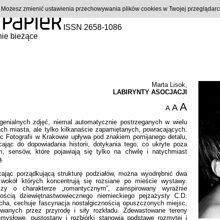
). Możesz zmienić ustawienia przechowywania plików cookies w Twojej przeglądar
ISSN 2658-1086
ie bieżące
Marta Lisok
,
LABIRYNTY ASOCJACJI
A
A
A
 genialnych zdjęć, niemal automatycznie postrzeganych w wielu
ch miasta, ale tylko kilkanaście zapamiętanych, powracających.
c Fotografii w Krakowie upływa pod znakiem pomijanego detalu,
ając do dopowiadania historii, dotykania tego, co ukryte poza
m, sensów, które pojawiają się tylko na chwilę i natychmiast
ą.
cając porządkującą strukturę podziałów, można wyodrębnić dwa
, wokół których koncentrują się rozsiane po mieście wystawy.
szy o charakterze „romantycznym”, zainspirowany wyraźnie
zością dziewiętnastwowiecznego niemieckiego pejzażysty C.D.
icha, cechuje fascynacja nostalgicznością opuszczonych miejsc,
owanych przez przyrodę i siły rozkładu. Zdewastowane tereny
emysłowe, pustostany i rozbiórki stanowią podstawę rozmytej i