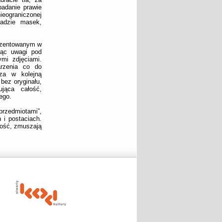
badanie prawie
eograniczonej
sadzie masek,
rezentowanym w
jąc uwagi pod
mi zdjęciami.
arzenia co do
dza w kolejną
bez oryginału,
ująca całość,
ego.
rzedmiotami”,
 i postaciach.
ność, zmuszają