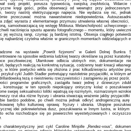
wał swój projekt, porusza typowością, swojską zwykłością. Wdarcie 
tyczne kręgi gości, próba obserwacji od wewnątrz przy jednoczesnym
, tworzy nastrój elektryzującego napięcia. Nie wydarza się nic, jednak
órnie przeczuwać można nawarstwione niedopowiedznia. Autouzasadni
ia zdjęć wyrasta z elementarnego przymusu utrwalenia własnej obecności,
oną, samootwarzajacą się wstęgę Möbiusa. Melancholijność uchwyconego –
chwili naciśnięcia spustu aparatu fotograficznego – momentu, który uwieczni
c jej wyższą rangi, czyniąc ją bardziej istotną. Obsesja ciągłego potwierdz
się najbardziej czytelna właśnie w granicznych momentach oddzielających e
adzone na wystawie „Powrót fizjonomi” w Galerii Dolnej Bunkra Sz
ntrowane na sposobie widzenia ludzkiej twarzy określane są przez kuratorkę 
ce poczłowieczej. Ułamkowe odbicia ulotnych min, dokumentacje nie
eń, będących reakcją na konkretną sytuację, codzienny teatr kreacji własneg
y, w które poetycko wikła się złożona z prac kilkudziesięciu artystów pre
przykuł cykl Judith Stadler portretujący nastoletnie przyjaciółki, w którym a
rillardowską tezą o nieistnieniu rzeczywistości i zastąpieniu jej przez pozór
wości programów graficznych, zastąpiła twarz jednej z dziewczyn zdub
ej, konstruując w ten sposób niepokojący oniryczny kolaż o poszukiwani
me swojej seksualności lolitki wpatrują się rozmytym, rozmarzonym wzroki
rwszy rzut oka różne fryzury i ubrania stwarzają wrażenie jakby przyjaciółki
ebie bardzo podobne, po chwili można jednak odkryć androgeniczną aurę 
ikowanej tylko kulturową oprawą: fryzury i ubrania. Utopijne poszukiwa
tycznej idei pokrewieństwa dusz, poszukiwania w Innym lustra, w którym
 to echa rozchodzące się po powierzchni wyestetyzowanych i oczyszczony
r.
e charakterystyczny jest cykl Caroline Minjolle „Rendez-vous”, dokumen
matycznie co miesiąc zdjęcia bliźniaków ustawianych na neutralnym kwad