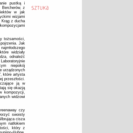
anie pustką i
i Bercherów, z
iektów w jak
tyckimi wizjami
. Krąg z ducha
i kompozycjami
ry tożsamości,
pojrzenia. Jak
ę najmłodszego
tóre widziały
idza, odnaleźć
aboratoryjnie
cym niepokój
le urządzonych
 które artysta
ej przeszłości.
ączające ją w
tają się okazją
w kompozycji,
nanych widzowi
Greenaway czy
worzyć swoisty
Wibrująca cisza
owym natłokiem
ości, który z
unijno-ślubne,