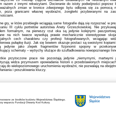
 razem z innymi rekwizytami. Docieranie do istoty podwójności poprzez 
uważalnych zmian w kronice zdwojonego bytu odbywa się za pomocą ni
m, poza granicami własnej wyobraźni, żonglerki przybieranymi na za
mościami.
e gry, w które przebiegle wciągają same fotografie dają się rozpoznać w p
kaniu III cyklu portretów autorstwa Anety Grzeszkowskiej. Nie przykuwa
dem formalnym, na pierwszy rzut oka są jedynie kolejnymi paszportowy
ane na nich twarze wywołują prawie mechanicznie stereotypowe skoj
cjalnych cech charakteru czy profesji fotografowanych, wciągając wi
erowa pułapkę iluzji. Jak się bowiem okazuje postaci są swoistymi kopiami 
eją jedynie jako zlepek fragmentów fizjonomii spojony w przekonyw
kujący schematy – wytrychy służące do szufladkowania nowopoznanego Inn
tkie przytoczone prace nie pozostają jedynie „niemymymi, martwymi p
yzują widza przymusem opowiadania historii o przedstawionych miejscach
ają do wielopoziomowego uruchomienia wyobraźni, nie pozwalają na obojęt
łaniania i poszukiwania kluczy.
ansowane ze środków budżetu Województwa Śląskiego.
zy wsparciu Fundacji Otwarty Kod Kultury.