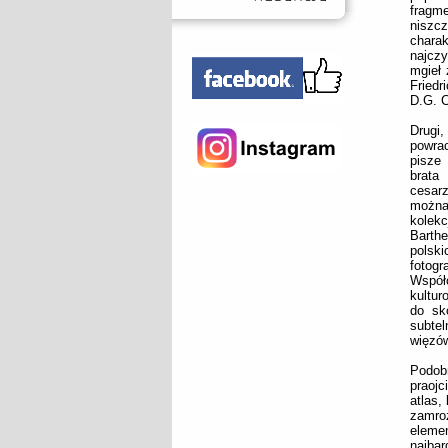
fragm
niszcz
chara
najczy
mgieł 
Friedr
D.G. C
Drugi,
powrac
pisze 
brata
cesarz
można
kolek
Barth
polski
fotogr
Współ
kultur
do sk
subtel
więzów
Podob
praojc
atlas,
zamroż
eleme
najbar