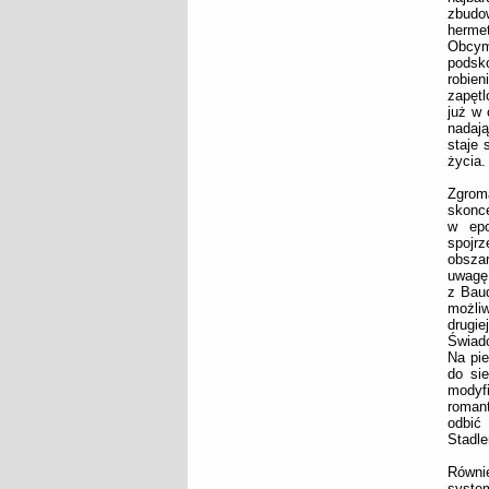
zbudo
herme
Obcym
podsk
robien
zapętl
już w 
nadają
staje 
życia.
Zgrom
skonce
w epo
spojrz
obszar
uwagę 
z Baud
możli
drugi
Świado
Na pie
do si
modyf
roman
odbić
Stadle
Równi
syste