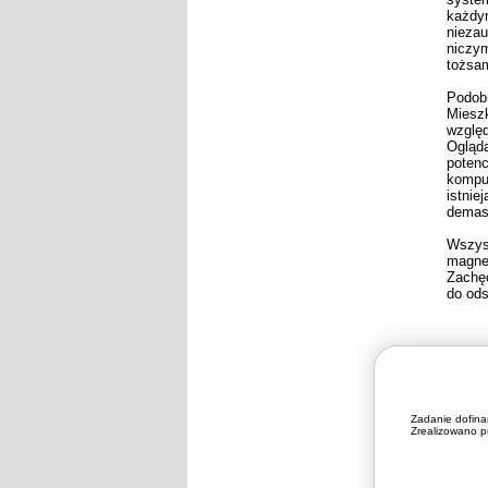
każdym
nieza
niczy
tożsa
Podobn
Miesz
wzglę
Ogląd
poten
komput
istni
demas
Wszys
magnet
Zachęc
do ods
Zadanie dofin
Zrealizowano pr