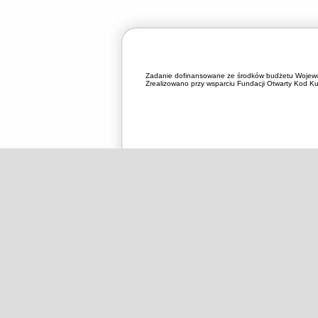
Zadanie dofinansowane ze środków budżetu Wojewó
Zrealizowano przy wsparciu Fundacji Otwarty Kod Kul