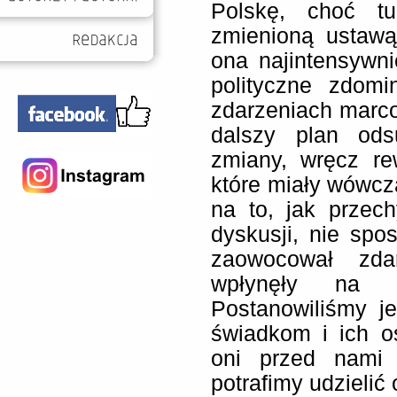
Polskę, choć t
zmienioną ustawą
ona najintensywni
polityczne zdomi
zdarzeniach marc
dalszy plan ods
zmiany, wręcz re
które miały wówcz
na to, jak przec
dyskusji, nie sp
zaowocował zda
wpłynęły na r
Postanowiliśmy j
świadkom i ich os
oni przed nami 
potrafimy udzielić