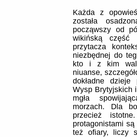
Każda z opowieś
została osadzon
począwszy od pó
wikińską część 
przytacza kontek
niezbędnej do tego
kto i z kim wal
niuanse, szczegóło
dokładne dzieje
Wysp Brytyjskich i
mgła spowijają
morzach. Dla bo
przecież istot
protagonistami są 
też ofiary, liczy