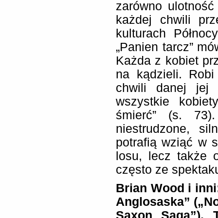
zarówno ulotność 
każdej chwili pr
kulturach Północ
„Panien tarcz” mów
Każda z kobiet pr
na kądzieli. Rob
chwili danej jej
wszystkie kobie
śmierć” (s. 73
niestrudzone, si
potrafią wziąć w 
losu, lecz także 
często ze spektak
Brian Wood i inni
Anglosaska” („No
Saxon Saga”). T