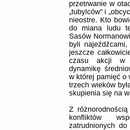
przetrwanie w ota
„tubylców” i „obcy
nieostre. Kto bo
do miana ludu t
Sasów Normanowie
byli najeźdźcami,
jeszcze całkowici
czasu akcji w 
dynamikę średnio
w której pamięć o
trzech wieków był
skupienia się na wa
Z różnorodnością
konfliktów wsp
zatrudnionych do