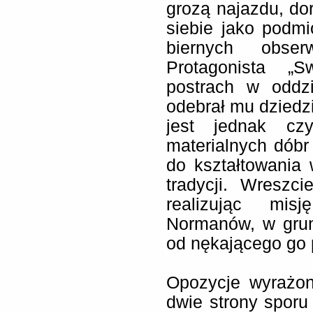
grozą najazdu, do
siebie jako podmi
biernych obser
Protagonista „S
postrach w oddzi
odebrał mu dzied
jest jednak cz
materialnych dóbr
do kształtowania
tradycji. Wreszc
realizując mis
Normanów, w grun
od nękającego go 
Opozycje wyrażon
dwie strony sporu 