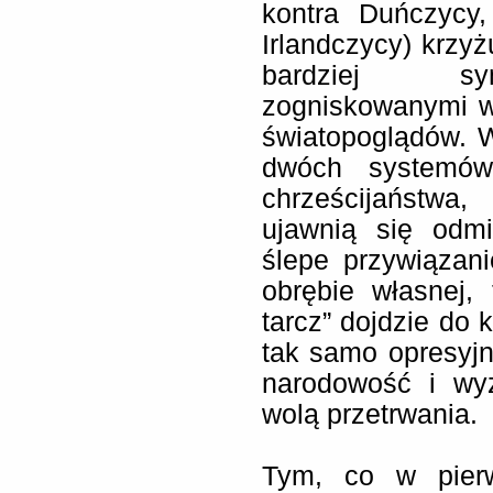
kontra Duńczycy
Irlandczycy) krzyż
bardziej sym
zogniskowanymi wo
światopoglądów. W 
dwóch systemów
chrześcijaństwa
ujawnią się odmi
ślepe przywiązani
obrębie własnej,
tarcz” dojdzie do 
tak samo opresyjn
narodowość i wy
wolą przetrwania.
Tym, co w pierw