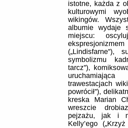
istotne, każda z 
kulturowymi wyo
wikingów. Wszy
albumie wydaje 
miejscu: oscyl
ekspresjonizm
(„Lindisfarne”),
symbolizmu kadr
tarcz”), komiksow
uruchamiająca
trawestacjach wik
powrócił”), delika
kreska Marian Ch
wreszcie drobi
pejzażu, jak i 
Kelly’ego („Krzyż