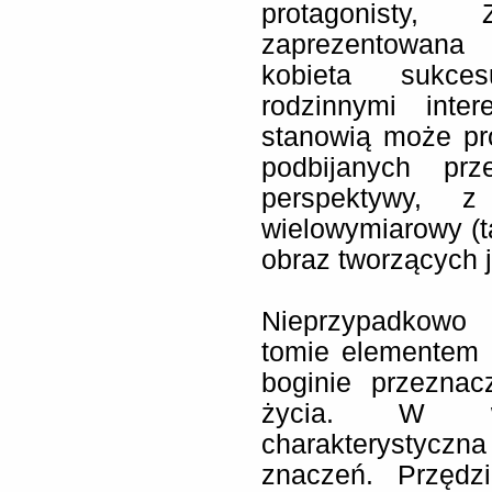
protagonisty,
zaprezentowana 
kobieta sukces
rodzinnymi inte
stanowią może pró
podbijanych pr
perspektywy, z
wielowymiarowy (
obraz tworzących j
Nieprzypadkowo
tomie elementem n
boginie przeznac
życia. W w
charakterystyczn
znaczeń. Przędz