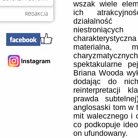
wszak wiele elem
ich atrakcyjnoś
działalnoś
niestroniącyc
charakteryst
materialna, m
charyzmatyczny
spektakularne pe
Briana Wooda wyk
dodając do nic
reinterpretacji 
prawda subtelnej
anglosaski tom w
mit walecznego i 
co podkopuje ideol
on ufundowany.