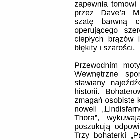
zapewnia tomowi 
przez Dave’a Mc
szatę barwną cz
operującego sze
ciepłych brązów i
błękity i szarości.
Przewodnim moty
Wewnętrzne spo
stawiany najeźdź
historii. Bohate
zmagań osobiste ko
noweli „Lindisfar
Thora”, wykuwa
poszukują odpowi
Trzy bohaterki „P