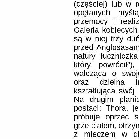
(częściej) lub w r
opętanych myśl
przemocy i reali
Galeria kobiecych
są w niej trzy d
przed Anglosasami
natury łuczniczk
który powrócił”)
walcząca o swoje
oraz dzielna Ir
kształtująca swój
Na drugim planie
postaci: Thora, 
próbuje oprzeć s
grze ciałem, otrzy
z mieczem w dło