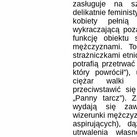
zasługuje na s
delikatnie feminis
kobiety pełnią 
wykraczającą poz
funkcję obiektu
mężczyznami. T
strażniczkami etni
potrafią przetrwa
który powrócił”)
ciężar walki (
przeciwstawić si
„Panny tarcz”). 
wydają się zaw
wizerunki mężczy
aspirujących), d
utrwalenia włas