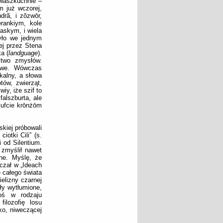
 waszkuchnie –
m już wczorej,
drã, i zŏzwōr,
rankiym, kole
askym, i wiela
iyło we jednym
ej przez Stena
ka (
landguage
).
ctwo zmysłów.
towe. Wówczas
kalny, a słowa
ów, zwierząt,
iy, iże szif to
falszburta, ale
lufcie krōnżōm
kiej próbowali
otki Cili” (s.
 od Silentium.
zmyślił nawet
zne. Myślę, że
czał w „Ideach
e całego świata
elizny czarnej
ały wytłumione,
oś w rodzaju
ilozofię losu
ko, niweczącej