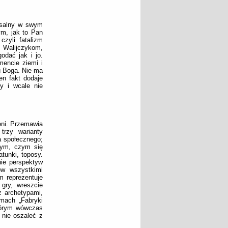
ersalny w swym
m, jak to Pan
czyli fatalizm
 Walijczykom,
odać jak i jo.
mencie ziemi i
u Boga. Nie ma
n fakt dodaje
y i wcale nie
eni. Przemawia
trzy warianty
a społecznego;
 tym, czym się
atunki, toposy.
ie perspektyw
rów wszystkimi
 reprezentuje
 gry, wreszcie
z archetypami,
mach „Fabryki
którym wówczas
 nie oszaleć z