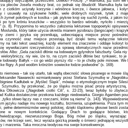
adający obyczajowi, przestrzeni. Dowód? Proszę: „– Mamulka, już sōm we
zza plecōw Josefa modszy brat, co jednak się ŏbudziōł. Mamulka była ta
 z ciotkōm uciyrały korzynie i wōniōnce korcze, i ŏwoce jałowca, i kolyn
ały i usuwały na szykowne hołdki, wele drobnych rozynek, tytek z maje
h żymeł pokrōnych w kostka – jak piyknie kroji się suchŏ żymła, z jakim trz
ŏ po tym krōniu kruszków – wszyjsko to bardzo wōniało, nyńciło i mierz
” (s. 8). Przypomina to wszystko założenia lekturowe topopoetyki opisywan
 Moslunda, który takie użycia określa mianem jęzobrazu (
langscape
) i krajzy
try ziemi i języka się przenikają, uobecniającą miejsce przez pośredni
na czynność oraz miejsce przestają być dzięki temu wyłącznie teks
my na taki tekst uważniej, każdy element ma znaczenie i oddaje koloryt lo
 się wywołaczami rzeczywistości za sprawą idomatycznych nazw przedmiot
, słów. Albo: „Gela zaciskŏ dłōnie na lodowatym gylyndrze falszburty. Gela niy w
f wielorybniczy, niy wie, iże to, na czym zaciskŏ dłōnie bez rynkawic, to je 
że lodowaty Bałtyk – co go widzi piyrszy rŏz – to je choby pole minowe. We 
ke fligry. A pod wodōm krōnżōm sowiecke łodzie podwodne” (s. 169).
to niemowa – tak się utarło, tak wątłą obecność słowa pisanego w mowie śląs
leksander Nawarecki wzmiankowany przez Stefana Szymutkę w „Nagrobku ci
Zbigniew Kadłubek w „Myśleć Śląsk”, mówiąc o etymologicznym tropie Silesii
n Szymutko, by przekonać, że po śląsku można pisać prozę artystyczną, 
ka Otkowicza („Nagrobek ciotki Cili”, s. 22-23), teraz byłoby to zbytec
ad Kulika dostatecznie przekona każdego niedowiarka. Giorgio Agamben pou
: „tylko słowo łączy nas z rzeczami, które są nieme” (s. 143). Wypowiedzeni
m języku nadaje mu nowego kształtu, brzmienia, uzupełnienia. Poza tym mi
i, pełne determinizmów wersji polskiej, dzięki śląskiemu głosowi bestii zost
one w nowym kontekście. Godający Drach to godające bóstwo, kt
hwiedzącego, niezwruszonego Boga. Bóg mówi po śląsku, wyrażając f
ów, nie krzepi serc, lecz wyraża gorzką prawdę o śmierci jednającej wszyst
ry i marzenia. Taka mroczna teodycea ma swoje konsekwencje.