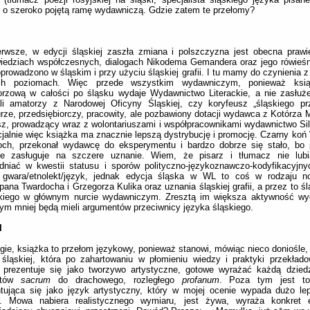
 o szeroko pojętą ramę wydawniczą. Gdzie zatem te przełomy?
erwsze, w edycji śląskiej zaszła zmiana i polszczyzna jest obecna praw
iedziach współczesnych, dialogach Nikodema Gemandera oraz jego rówieśn
prowadzono w śląskim i przy użyciu śląskiej grafii. I tu mamy do czynienia 
ch poziomach. Więc przede wszystkim wydawniczym, ponieważ ksią
orzową w całości po śląsku wydaje Wydawnictwo Literackie, a nie zasłuże
ali amatorzy z Narodowej Oficyny Śląskiej, czy koryfeusz „śląskiego pr
turze, przedsiębiorczy, pracowity, ale pozbawiony dotacji wydawca z Kotórza 
z, prowadzący wraz z wolontariuszami i współpracownikami wydawnictwo Sil
jalnie więc książka ma znacznie lepszą dystrybucję i promocję. Czarny ko
och, przekonał wydawcę do eksperymentu i bardzo dobrze się stało, bo p
ce zasługuje na szczere uznanie. Wiem, że pisarz i tłumacz nie lub
dniać w kwestii statusu i sporów polityczno-językoznawczo-kodyfikacyjn
 gwara/etnolekt/język, jednak edycja śląska w WL to coś w rodzaju nobi
ana Twardocha i Grzegorza Kulika oraz uznania śląskiej grafii, a przez to ś
ackiego w głównym nurcie wydawniczym. Zresztą im większa aktywność wy
tym mniej będą mieli argumentów przeciwnicy języka śląskiego.
I
gie, książka to przełom językowy, ponieważ stanowi, mówiąc nieco doniośle,
śląskiej, która po zahartowaniu w płomieniu wiedzy i praktyki przekład
a prezentuje się jako tworzywo artystyczne, gotowe wyrażać każdą dzied
tów
sacrum
do drachowego, rozległego
profanum
. Poza tym jest to
tująca się jako język artystyczny, który w mojej ocenie wypada dużo lep
a. Mowa nabiera realistycznego wymiaru, jest żywa, wyraża konkret e