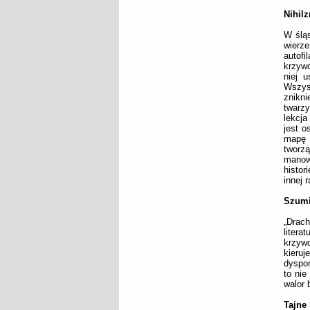
Nihilz
W ślą
wierz
autofi
krzywd
niej u
Wszys
znikni
twarzy
lekcja
jest o
mapę 
tworz
manow
histor
innej r
Szum
„Drac
litera
krzywd
kieru
dyspon
to nie
walor 
Tajne