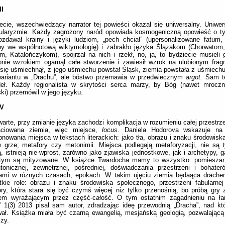
II
ecie, wszechwiedzący narrator tej powieści okazał się uniwersalny. Uniw
kularyzmie. Każdy zagrożony naród opowiada kosmogeniczną opowieść o ty
zdawał krainy i języki ludziom, „pech chciał” (upersonalizowane fatum, 
ny we wspólnotową wiktymologię) i zabrakło języka Ślązakom (Chorwatom,
, Katalończykom), spojrzał na nich i rzekł, no, ja, to bydziecie musieli g
nie wzrokiem ogarnął całe stworzenie i zawiesił wzrok na ulubionym frag
 się uśmiechnął, z jego uśmiechu powstał Śląsk, ziemia powstała z uśmiech
wariantu w „Drachu”, ale bóstwo przemawia w przedwiecznym
argot.
Sam te
deł. Każdy regionalista w skrytości serca marzy, by Bóg (nawet mroczn
ki) przemówił w jego języku.
IV
arte, przy zmianie języka zachodzi komplikacja w rozumieniu całej przestrz
aciowana ziemia, więc miejsce,
locus
. Daniela Hodorova wskazuje na 
onowania miejsca w tekstach literackich: jako tła, obrazu i znaku środowisk
 grze; metafory czy metonimii. Miejsca podlegają metaforyzacji, nie są
, istnieją nie-wprost, zarówno jako zjawiska jednostkowe, jak i archetypy, g
tym są mityzowane. W książce Twardocha mamy to wszystko: pomieszan
tonicznej, zewnętrznej, pośredniej, doświadczania przestrzeni i bohate
ami w różnych czasach, epokach. W takim ujęciu ziemia będaąca drachem
kie role: obrazu i znaku środowiska społecznego, przestrzeni fabularnej
ry, która stara się być czymś więcej niż tylko przenośnią, bo próbą gry 
em wyrażającym przez część-całość. O tym ostatnim zagadnieniu na ła
i” 1(3) 2013 pisał sam autor, zdradzając ideę przewodnią „Dracha”, nad 
ał. Książka miała być czarną ewangelią, mesjańską geologią, pozwalającą
zy.