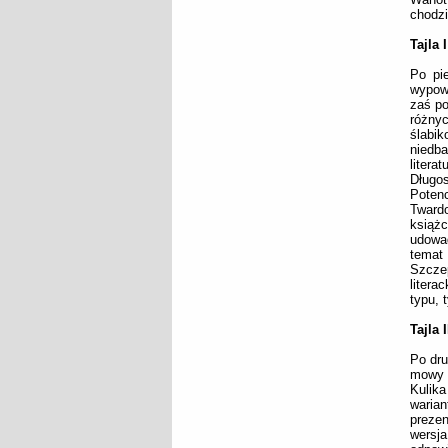
chodzi
Tajla I
Po pi
wypow
zaś po
różny
ślabik
niedb
litera
Długos
Potenc
Tward
książ
udowa
temat
Szczep
liter
typu, 
Tajla I
Po dru
mowy 
Kulik
warian
prezen
wersj