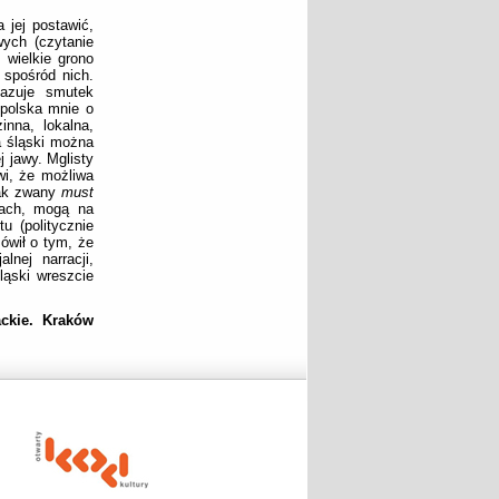
jej postawić,
wych (czytanie
 wielkie grono
 spośród nich.
azuje smutek
 polska mnie o
inna, lokalna,
a śląski można
j jawy. Mglisty
wi, że możliwa
 tak zwany
must
iłach, mogą na
u (politycznie
ówił o tym, że
lnej narracji,
ląski wreszcie
ackie. Kraków