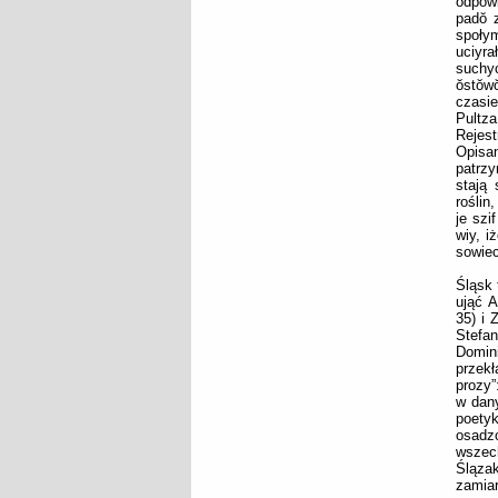
odpowi
padŏ 
społym
uciyr
suchyc
ŏstŏw
czasie
Pultza
Rejes
Opisa
patrzy
stają
roślin
je szi
wiy, i
sowiec
Śląsk 
ująć A
35) i 
Stefa
Domini
przekł
prozy”
w dany
poetyk
osadz
wszec
Ślązak
zamia