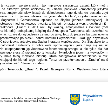
tymczasem wersję śląską i tak naprawdę zasadniczy zarzut, który można 
 na elitarnym gronie odbiorców tej książki, ponieważ kompetencji języko
orza, znajomość słownictwa) do dekodowania tego dzieła nie posiada zbyt
ników. Są to głównie właśnie owi „krasnale i hobbici”, często nawet ultrasi
Magnorów i Gemanderów spisana po śląsku jeszcze intensywnej uk
otowego i jednostkowego trwania w historii, omawiana wersja dobitniej niż
rzekonała. „Drach” z 2014 roku był ważną, emocjonalnie i życiowo (rodz
a historia), sobąpisaną książką dla Szczepana Twardocha, ale przekład n
wnać już nie do wybudzenia ze snu do jawy, lecz do jeszcze bardziej upiorne
przemawiając po śląsku nabrał konturu i wyrazistości, ukazując czytelniko
00-stronicowa, artystyczna śląska literatura współczesna. Dla Ślązaków to
 natomiast czytelnicy z dobrą wolą spoza regionu, jeśli czują się na s
ie eksperymentu językoznawczo-fenomenologicznego, a nie tylko dla żart
rawnego zresztą) sięgnąć po tę książkę. Twardoch w jednym z wywiadów m
y mają tajną mówioną historię, która zastępowała uczestnictwo w oficja
ystającej do historii tego regionu. Teraz po przetłumaczeniu „Dracha” na ś
ą na własność. Słowem i ciałem.
p
ō
n Twardoch: „Drach”. Przeł. Grzegorz Kulik. Wydawnictwo Liter
ansowane ze środków budżetu Województwa Śląskiego.
zy wsparciu Fundacji Otwarty Kod Kultury.