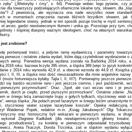
e zęby” („Wieloryby i ćmy”, s. 64). Powstaje wobec tego pytanie, czy j
nie dla towarzyszy podzielających ofiarniczne lokalne ryty, słowem, dla „śląs
itów”? Z pewnością, ale wyznacza ona nade wszystko nowe standard
och w momentach zmęczenia nazwie bliźnich brzydkim słowem, jak t
iej legendarne stwory, jednak w ten sposób pozuje trochę w myśl sentenc
 et arceo
, gardzi nieoświeconym tłumem i unika go. Pozostaje przy tym, ch
pólnoty i śląskiej diaspory ważnym ideologiem, choć na własnych warunkac
burcy.
 jest zrobione?
ędę porównywał treści, a jedynie ramę wydawniczą i parametry towarzys
ią pierwsze i ostatnie zdania wydań, które dają czytelnikowi wyobrażenie o 
owych wersji. Pierwotna wersja wydana została na Barbórkę 2014 roku, a
ką 2018 roku; bazowa liczyła 395 stron, a śląska 389 (więc to język konkret
anie z 2014 roku wynosiła 42,9 zł, a obecnie wzrosła do 44,9 zł. Książka p
ści I, II, III, a śląska nosi dość nieuzasadnione dla mnie angielskie nazwy P
II (może fortunniejsza byłaby Tajla I, II, III?). Porównajmy jeszcze pierwsze
dzi się bardzo wcześnie rano i jest jeszcze ciemno, i jest październik, wci
 pierwszymi przymrozkami”. Oraz: „Społ, ale cuci wczas rano i je jesz
ernik, durch je ciepło, przed piyrszymi przimrozkami”. Ostatnie zdanie: „N
lem w śniegu leżą zamarznięte trupy o gołych łydkach, styczniowy wiatr sza
e”, wersja śląska: „Na polach przed lazarytym w śniegu leżōm umarzniynte t
mi, styczniowy wiater szarpie lazarytowe koszule”. Opiekę redakcyjną 
czył Waldemar Popek, redaktor m.in. „Ksiąg Jakubowych” Olgi Tokarczuk
nistyczny oraz historyczny byli wskazani w pierwszym wydaniu, w drugi
 wykonał Zbigniew Kadłubek (dla niewtajemniczonych główny kreator, m
kiego przebudzenia”), za korektę w pierwszym odpowiadał trzyosobowy
iewicz, Aneta Tkaczyk, Dorota Trzcinka, zaś w śląskim wydaniu wyłączn
(tłumacz poezji rosyjskiej na śląski, specjalista śląskiego języka pisaneg