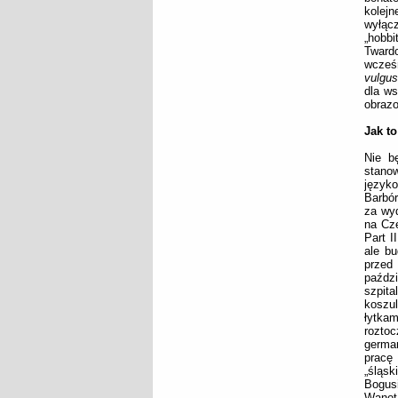
kolejn
wyłącz
„hobb
Tward
wcześn
vulgus
dla ws
obrazo
Jak to
Nie b
stanow
język
Barbór
za wyd
na Czę
Part I
ale bu
przed
paździ
szpita
koszul
łytka
rozto
germa
pracę
„śląs
Bogus
Wanot 