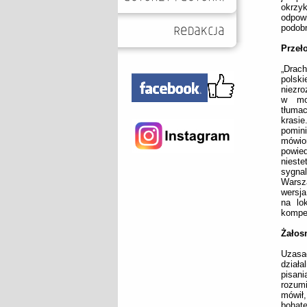
okrzyk
odpow
podobn
Przeł
„Drach
polsk
niezro
w mo
tłumac
krasi
pomini
mówion
powied
nieste
sygna
Warsza
wersja
na lo
kompe
Żałos
Uzasad
działa
pisan
rozumi
mówił
bohate