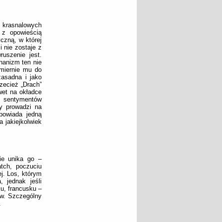
 krasnalowych
 z opowieścią
czną, w której
i nie zostaje z
ruszenie jest.
hanizm ten nie
zmiernie mu do
zasadna i jako
zecież „Drach”
wet na okładce
h sentymentów
zy prowadzi na
powiada jedną
a jakiejkolwiek
ie unika go –
atch, poczuciu
j. Los, którym
 jednak jeśli
u, francusku –
ów. Szczególny
.