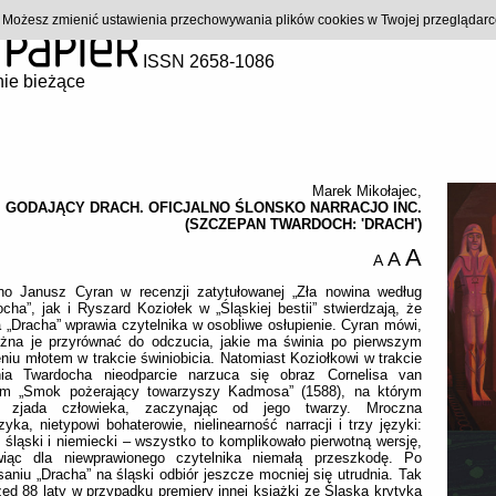
). Możesz zmienić ustawienia przechowywania plików cookies w Twojej przeglądar
ISSN 2658-1086
ie bieżące
Marek Mikołajec
,
GODAJĄCY DRACH. OFICJALNO ŚLONSKO NARRACJO INC.
(SZCZEPAN TWARDOCH: 'DRACH')
A
A
A
no Janusz Cyran w recenzji zatytułowanej „Zła nowina według
cha”, jak i Ryszard Koziołek w „Śląskiej bestii” stwierdzają, że
a „Dracha” wprawia czytelnika w osobliwe osłupienie. Cyran mówi,
żna je przyrównać do odczucia, jakie ma świnia po pierwszym
niu młotem w trakcie świniobicia. Natomiast Koziołkowi w trakcie
nia Twardocha nieodparcie narzuca się obraz Cornelisa van
em „Smok pożerający towarzyszy Kadmosa” (1588), na którym
a zjada człowieka, zaczynając od jego twarzy. Mroczna
zyka, nietypowi bohaterowie, nielinearność narracji i trzy języki:
, śląski i niemiecki – wszystko to komplikowało pierwotną wersję,
wiąc dla niewprawionego czytelnika niemałą przeszkodę. Po
saniu „Dracha” na śląski odbiór jeszcze mocniej się utrudnia. Tak
zed 88 laty w przypadku premiery innej książki ze Śląska krytyka