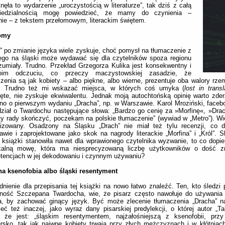
nęła to wydarzenie „uroczystością w literaturze”, tak dziś z całą
iedzialnością mogę powiedzieć, że mamy do czynienia –
ie – z tekstem przełomowym, literackim świętem.
omy
” po zmianie języka wiele zyskuje, choć pomysł na tłumaczenie z
iego na śląski może wydawać się dla czytelników spoza regionu
zumiały. Trudno. Przekład Grzegorza Kulika jest konsekwentny i
im odczuciu, co przeczy maczystowskiej zasadzie, że
zenia są jak kobiety – albo piękne, albo wierne, prezentuje oba walory rzem
e. Trudno też mi wskazać miejsca, w których coś umyka (
lost in transl
ęte, nie zyskuje ekwiwalentu. Jednak moją autochtońską opinię warto zde
o o pierwszym wydaniu „Dracha”, np. w Warszawie. Karol Mroziński, faceb
ział o Twardochu następujące słowa: „Bardzo go cenię za »Morfinę«, »Dra
ty rady skończyć, poczekam na polskie tłumaczenie” (wywiad w „Metro”). Wi
lizowany. Osadzony na Śląsku „Drach” nie miał też tylu recenzji, co d
wie i zaprojektowane jako skok na nagrody literackie „Morfina” i „Król”. S
 książki stanowiła nawet dla wprawionego czytelnika wyzwanie, to co dopier
kalną mowę, która ma niesprecyzowaną liczbę użytkowników o dość z
tencjach w jej dekodowaniu i czynnym używaniu?
na ksenofobia albo śląski resentyment
nienie dla przepisania tej książki na nowo łatwo znaleźć. Ten, kto śledzi 
lność Szczepana Twardocha, wie, że pisarz często nawołuje do używania śl
ia, by zachować ginący język. Być może zlecenie tłumaczenia „Dracha” n
eć też inaczej, jako wyraz dany pisarskiej predylekcji, o której autor „Ta
, że jest: „śląskim resentymentem, najżałośniejszą z ksenofobii, przy
rsko, tak jak naiwne kobiety trwają przy złych mężczyznach i w kłótniac