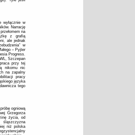
ie wyłącznie w
ików. Narrację
z przełomem na
żkę z grafią
ni, ale jednak
zebudzenia” w
Małego – Pyjter
esia Progress.
ń WL, Szczepan
raca przy tej
ią nikomu nic
ych na zapalny
litacji pracy
ląskiego języka
dawnicza tego
 próbę ogniową
owej Grzegorza
zinę życia, od
 śląszczyzna
iej niż polska
gzystencjalny