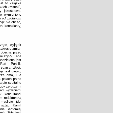
est to książka
kich krasnali”,
y jakościowe.
e wymienione
ji
odi profanum
cąc nie chcąc,
h ikonoklasty,
zące, wyjątek
zakresie zmian
 obecna przed
niejszy?). Cena
odzielona jest
art I, Part II,
 zdania: „Spał,
ąż jest ciepło,
cze ćma, i je
a polach przed
rpie szpitalne
rupy ze guzymi
nad wydaniami
, konsultanci
m redaktorską
yśliciel idei
 sztab: Kamil
ie Bartłomiej
o). Tyle jeśli