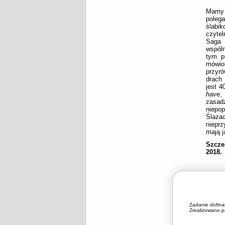
Mamy 
polega
ślabik
czytel
Saga 
wspóln
tym p
mówion
przyró
drach 
jest 4
have
,
zasadz
niepop
Ślazac
nieprz
mają j
Szcze
2018.
Zadanie dofin
Zrealizowano pr