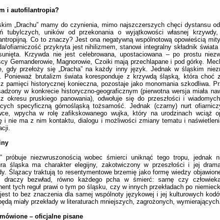
m i autofilantropia?
skim „Drachu” mamy do czynienia, mimo najszczerszych chęci dystansu od
eń tubylczych, uników od przekonania o wyjątkowości własnej krzywdy,
lantropijną. Co to znaczy? Jest ona negatywną wspólnotową opowieścią mity
a/ofiarniczość przykryta jest nihilizmem, stanowi integralny składnik świata 
sunięta. Krzywda nie jest celebrowana, upostaciowana – po prostu niezw
cy Gemanderowie, Magnorowie, Czoiki mają przechlapane i pod górkę. Mec
e, gdy przełoży się „Dracha” na każdy inny język. Jednak w śląskim nie
. Ponieważ brutalizm świata koresponduje z krzywdą śląską, która choć 
 z pamięci historycznej konieczna, pozostaje jako monomania szkodliwa. Pr
sadzony w konkrecie historyczno-geograficznym (pierwotna wersja miała na
z okresu pruskiego panowania), odwołuje się do przeszłości i wiadomyc
ących specyficzną górnośląską tożsamość. Jednak (czarny) nurt ofiarnic
ce, wpycha w rolę zafikskowanego wujka, który na urodzinach wciąż o
ię i nie ma z nim kontaktu, dialogu i możliwości zmiany tematu i naświetleni
acji.
iny
h” próbuje niezwruszonością wobec śmierci uniknąć tego tropu, jednak n
tura śląska ma charakter elegijny, zakotwiczony w przeszłości i jej dram
y. Ślązacy traktują to resentymentowe brzemię jako formę wiedzy objawione
je draczy bezwład, równo każdego pcha w śmierć: sarnę czy człowieka,
ent tych reguł prawi o tym po śląsku, czy w innych przekładach po niemieck
 jest to bez znaczenia dla samej wspólnoty językowej i jej kulturowych kod
będą miały przekłady w literaturach mniejszych, zagrożonych, wymierających
 mówione –
oficjalne pisane