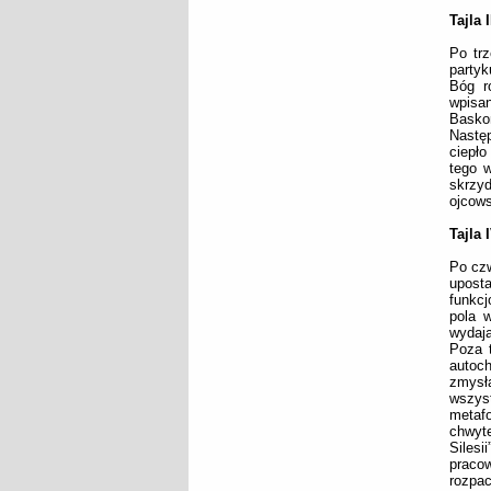
Tajla I
Po trz
party
Bóg ro
wpisa
Baskom
Następ
ciepło
tego 
skrzy
ojcows
Tajla 
Po czw
upost
funkcj
pola w
wydają
Poza 
autoch
zmysł
wszyst
metafo
chwyt
Silesi
pracow
rozpac