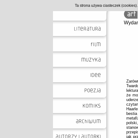
Ta strona używa ciasteczek (cookies
Wydan
Zarów
Twardo
lektur
że mo
uderze
czyta
Haarl
besti
metafi
polski
stano
przepi
jak pr