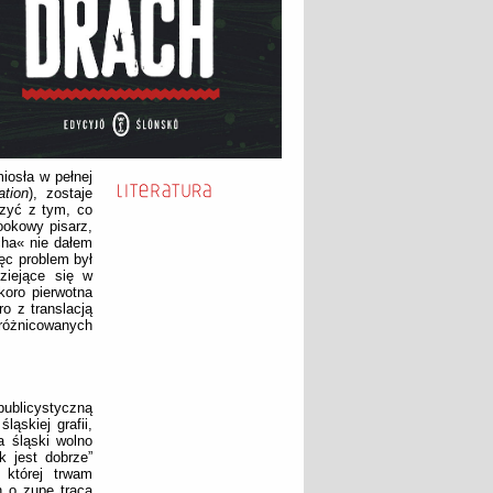
iosła w pełnej
ation
), zostaje
rzyć z tym, co
ookowy pisarz,
cha« nie dałem
ęc problem był
ziejące się w
koro pierwotna
o z translacją
różnicowanych
publicystyczną
ąskiej grafii,
a śląski wolno
k jest dobrze”
 której trwam
h o zupę tracą