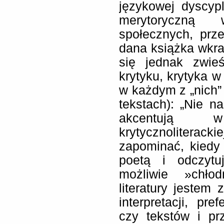
językowej dyscyp
merytoryczną 
społecznych, prz
dana książka wkra
się jednak zwie
krytyku, krytyka w
w każdym z „nich
tekstach): „Nie n
akcentują w
krytycznoliteracki
zapominać, kiedy
poetą i odczytu
możliwie »chło
literatury jestem 
interpretacji, pr
czy tekstów i p