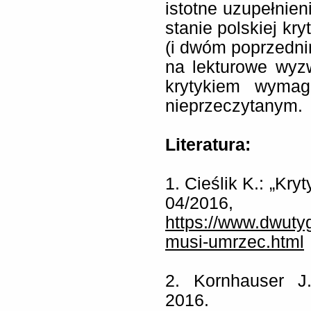
istotne uzupełnieni
stanie polskiej kryt
(i dwóm poprzedn
na lekturowe wyz
krytykiem wymag
nieprzeczytanym.
L
iteratura
:
1. Cieślik K.: „Kr
04/2016,
https://www.dwutyg
musi-umrzec.html
2. Kornhauser J
2016.