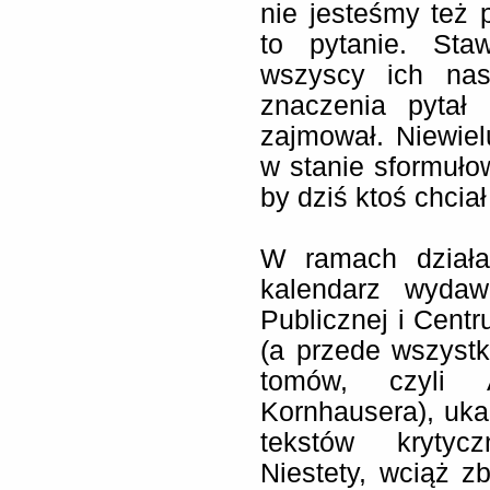
nie jesteśmy też 
to pytanie. Stawi
wszyscy ich nas
znaczenia pytał
zajmował. Niewielu
w stanie sformuło
by dziś ktoś chciał
W ramach działa
kalendarz wydawn
Publicznej i Cent
(a przede wszystk
tomów, czyli 
Kornhausera), uka
tekstów krytyc
Niestety, wciąż z