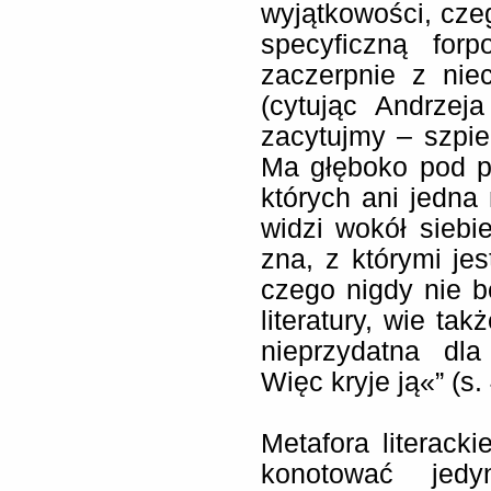
wyjątkowości, czego
specyficzną for
zaczerpnie z niec
(cytując Andrzeja
zacytujmy – szpieg
Ma głęboko pod p
których ani jedna 
widzi wokół siebi
zna, z którymi jes
czego nigdy nie bę
literatury, wie ta
nieprzydatna dla
Więc kryje ją«” (s.
Metafora literack
konotować jedy