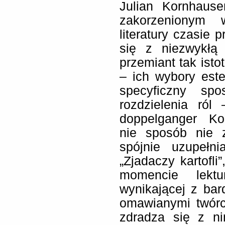
Julian Kornhause
zakorzenionym 
literatury czasie
się z niezwykłą
przemiant tak isto
– ich wybory este
specyficzny sp
rozdzielenia ról
doppelganger Kor
nie sposób nie 
spójnie uzupełni
„Zjadaczy kartofli
momencie lektu
wynikającej z bard
omawianymi twórc
zdradza się z ni