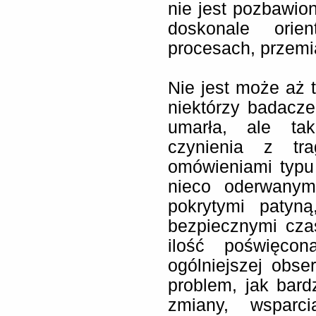
nie jest pozbawio
doskonale orien
procesach, przemi
Nie jest może aż t
niektórzy badacze,
umarła, ale ta
czynienia z tr
omówieniami typu 
nieco oderwanymi
pokrytymi patyną
bezpiecznymi cza
ilość poświęcon
ogólniejszej obser
problem, jak bard
zmiany, wsparci