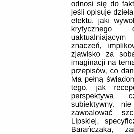
odnosi się do fakt
jeśli opisuje dzie
efektu, jaki wyw
krytycznego
uaktualniający
znaczeń, impliko
zjawisko za sob
imaginacji na tema
przepisów, co dany
Ma pełną świadomo
tego, jak recep
perspektywa 
subiektywny, ni
zawoalować szc
Lipskiej, specyf
Barańczaka, zai