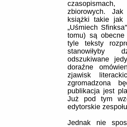
czasopismach,
zbiorowych. Jak
książki takie jak
„Uśmiech Sfinksa
tomu) są obecne 
tyle teksty roz
stanowiłyby d
odszukiwane jedy
doraźne omówien
zjawisk literac
zgromadzona bę
publikacja jest p
Już pod tym wzg
edytorskie zespoł
Jednak nie spo