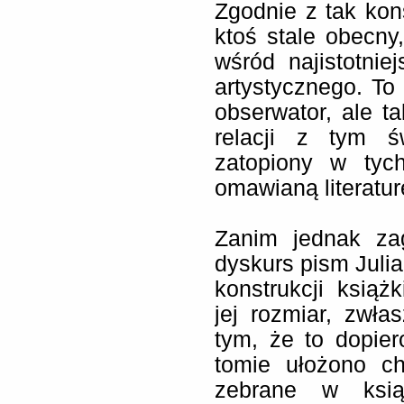
Zgodnie z tak ko
ktoś stale obecny
wśród najistotni
artystycznego. To
obserwator, ale ta
relacji z tym ś
zatopiony w tyc
omawianą literatu
Zanim jednak zag
dyskurs pism Julia
konstrukcji książ
jej rozmiar, zwł
tym, że to dopie
tomie ułożono ch
zebrane w ksią