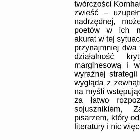
twórczości Kornha
zwieść – uzupełn
nadrzędnej, moż
poetów w ich me
akurat w tej sytuac
przynajmniej dwa 
działalność kr
marginesową i wc
wyraźnej strategii
wygląda z zewnąt
na myśli wstępują
za łatwo rozpoz
sojusznikiem, 
pisarzem, który o
literatury i nic więc