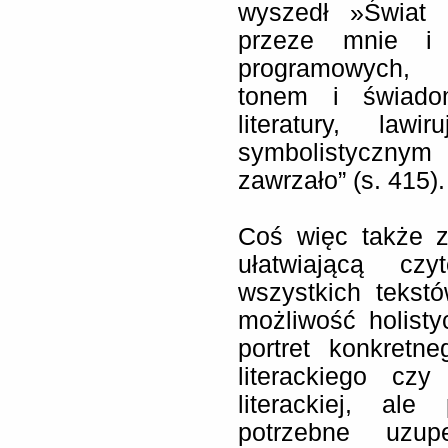
wyszedł »Świat 
przeze mnie i 
programowych, 
tonem i świado
literatury, law
symbolistycznym 
zawrzało” (s. 415).
Coś więc także 
ułatwiającą czy
wszystkich tekst
możliwość holisty
portret konkretn
literackiego cz
literackiej, al
potrzebne uzup