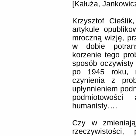
[Kałuża, Jankowic
Krzysztof Cieśli
artykule opublik
mroczną wizję, p
w dobie potran
korzenie tego prob
sposób oczywisty 
po 1945 roku, 
czynienia z prob
upłynnieniem podm
podmiotowości a
humanisty….
Czy w zmieniają
rzeczywistości,