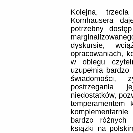
Kolejna, trzeci
Kornhausera da
potrzebny dostę
marginalizowane
dyskursie, w
opracowaniach, k
w obiegu czytel
uzupełnia bardzo 
świadomości, ży
postrzegania j
niedostatków, po
temperamentem k
komplementarnie 
bardzo różnych 
książki na polsk