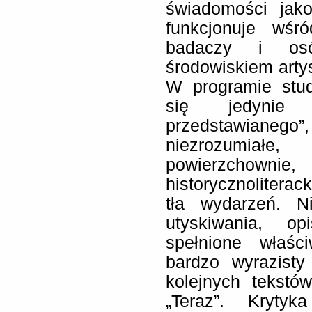
świadomości jako
funkcjonuje wśr
badaczy i os
środowiskiem arty
W programie stud
się jedynie 
przedstawianeg
niezrozumiał
powierzchowni
historycznolitera
tła wydarzeń. N
utyskiwania, o
spełnione właści
bardzo wyrazisty
kolejnych tekstów
„Teraz”. Kryty