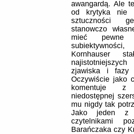
awangardą. Ale te
od krytyka nie
sztuczności g
stanowczo własn
mieć pewne g
subiektywności,
Kornhauser s
najistotniejszyc
zjawiska i fazy 
Oczywiście jako c
komentuje z p
niedostępnej szer
mu nigdy tak potrz
Jako jeden z p
czytelnikami po
Barańczaka czy Kr