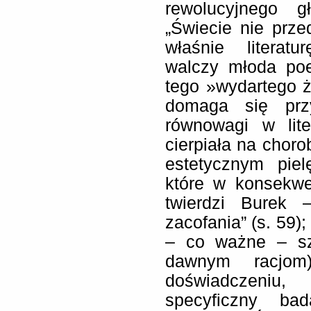
rewolucyjnego 
„Świecie nie prz
właśnie literat
walczy młoda poe
tego »wydartego 
domaga się prz
równowagi w lite
cierpiała na choro
estetycznym pie
które w konsekwe
twierdzi Burek 
zacofania” (s. 59)
– co ważne – sz
dawnym racjom)
doświadczeniu,
specyficzny ba