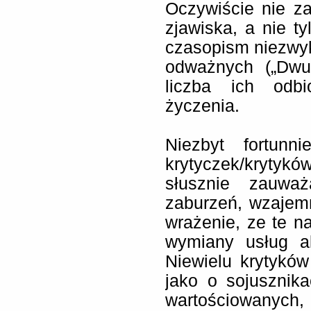
Oczywiście nie za
zjawiska, a nie ty
czasopism niezwyk
odważnych („Dwut
liczba ich odb
życzenia.
Niezbyt fortunn
krytyczek/krytyk
słusznie zauwa
zaburzeń, wzajem
wrażenie, ze te n
wymiany usług a
Niewielu krytyków
jako o sojusznik
wartościowanych,