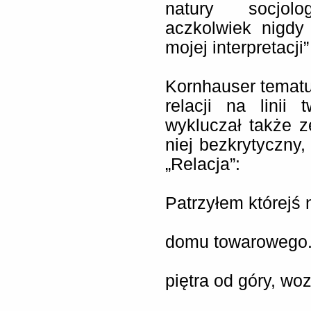
natury socjolo
aczkolwiek nigdy
mojej interpretacji”
Kornhauser tematu 
relacji na linii
wykluczał także z
niej bezkrytyczny,
„Relacja”:
Patrzyłem którejś 
domu towarowego. P
piętra od góry, wo