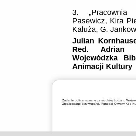
3. „Pracownia 
Pasewicz, Kira Pie
Kałuża, G. Jankow
Julian Kornhause
R
ed. A
drian
G
Wojewódzka Bibl
Animacji Kultury
Zadanie dofinansowane ze środków budżetu Wojewó
Zrealizowano przy wsparciu Fundacji Otwarty Kod Kul