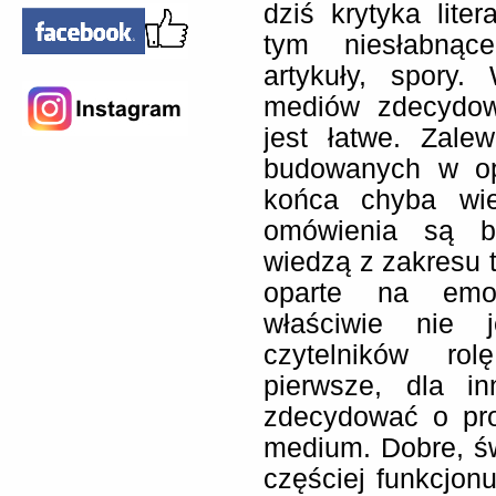
dziś krytyka lite
tym niesłabnąc
artykuły, spory
mediów zdecydow
jest łatwe. Zalew
budowanych w op
końca chyba wie
omówienia są b
wiedzą z zakresu teo
oparte na emoc
właściwie nie 
czytelników rol
pierwsze, dla i
zdecydować o pro
medium. Dobre, ś
częściej funkcjonu