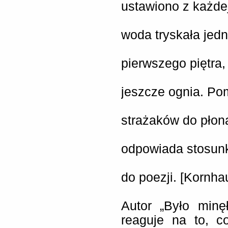
ustawiono z każde
woda tryskała jed
pierwszego piętra,
jeszcze ognia. Po
strażaków do pło
odpowiada stosun
do poezji. [Kornha
Autor „Było minęł
reaguje na to, c