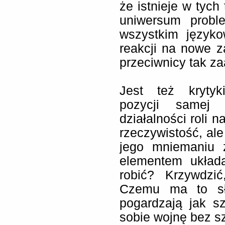
że istnieje w tyc
uniwersum probl
wszystkim język
reakcji na nowe z
przeciwnicy tak z
Jest też kryty
pozycji samej k
działalności roli n
rzeczywistość, al
jego mniemaniu 
elementem układa
robić? Krzywdzić
Czemu ma to sł
pogardzają jak s
sobie wojnę bez sz