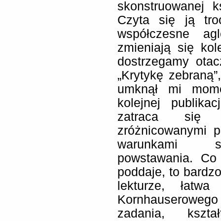
skonstruowanej k
Czyta się ją tro
współczesne ag
zmieniają się ko
dostrzegamy otac
„Krytykę zebraną”
umknął mi mome
kolejnej publika
zatraca się 
zróżnicowanymi p
warunkami spo
powstawania. Co 
poddaje, to bardzo
lekturze, łatw
Kornhauserowego s
zadania, kszt