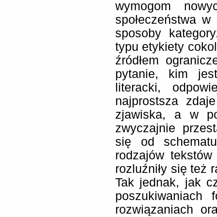
wymogom nowyc
społeczeństwa w 
sposoby kategor
typu etykiety cokol
źródłem ogranicz
pytanie, kim je
literacki, odpo
najprostsza zdaj
zjawiska, a w po
zwyczajnie przes
się od schematu
rodzajów tekstów
rozluźniły się też 
Tak jednak, jak c
poszukiwaniach f
rozwiązaniach ora