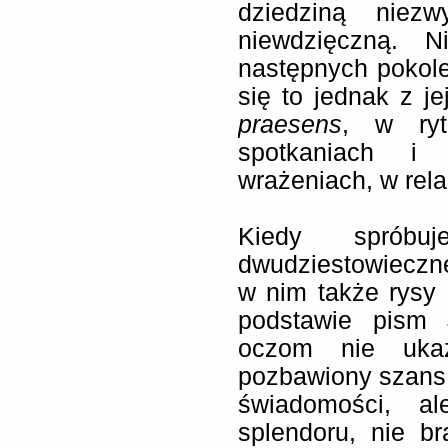
dziedziną niezw
niewdzięczną. N
następnych pokole
się to jednak z j
praesens
, w ryt
spotkaniach i
wrażeniach, w rela
Kiedy spróbuj
dwudziestowieczn
w nim także rysy 
podstawie pism 
oczom nie ukaż
pozbawiony szans n
świadomości, a
splendoru, nie b