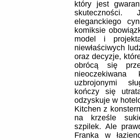
który jest gwara
skuteczności.
eleganckiego cyn
komiksie obowiązk
model i projekt
niewłaściwych ludz
oraz decyzje, któr
obrócą się prze
nieoczekiwana k
uzbrojonymi sł
kończy się utrat
odzyskuje w hote
Kitchen z konster
na krześle suk
szpilek. Ale pra
Franka w łazien