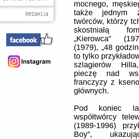
mocnego, męskiego
także jednym z
twórców, którzy tc
skostniałą for
„Kierowca” (197
(1979), „48 godzin
to tylko przykłado
szlagierów Hill
pieczę nad wsz
franczyzy z ksen
głównych.
Pod koniec lat
współtwórcy tele
(1989-1996) przy
Boy”, ukazuj