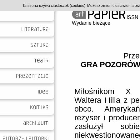
Ta strona używa ciasteczek (cookies). Możesz zmienić ustawienia p
ISSN 
Wydanie bieżące
Prze
GRA POZORÓW 
Miłośnikom X 
Waltera Hilla z p
obco. Amerykańs
reżyser i producen
zasłużył so
niekwestionow