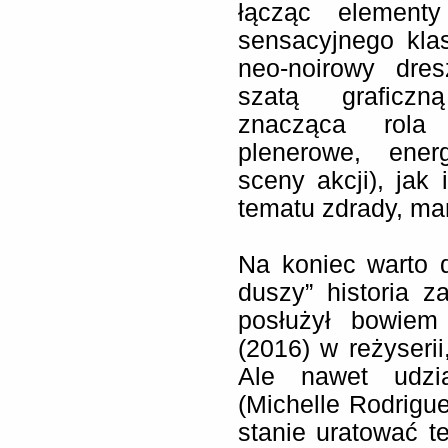
łącząc elementy 
sensacyjnego kla
neo-noirowy dre
szatą graficzną
znacząca rola d
plenerowe, ener
sceny akcji), jak
tematu zdrady, man
Na koniec warto 
duszy” historia z
posłużył bowiem
(2016) w reżyserii
Ale nawet udzi
(Michelle Rodrigu
stanie uratować t