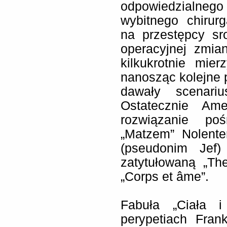
odpowiedzialneg
wybitnego chirur
na przestępcy sr
operacyjnej zmiani
kilkukrotnie mie
nanosząc kolejne p
dawały scenariu
Ostatecznie Am
rozwiązanie po
„Matzem” Nolente
(pseudonim Jef)
zatytułowaną „Th
„Corps et âme”.
Fabuła „Ciała i
perypetiach Fran