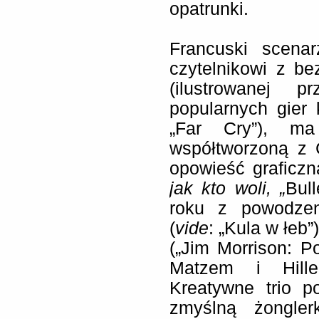
opatrunki.
Francuski scena
czytelnikowi z be
(ilustrowanej 
popularnych gier 
„Far Cry”), m
współtworzoną z 
opowieść graficzn
jak kto woli, „
Bul
roku z powodzen
(
vide
: „Kula w łeb”
(„Jim Morrison: P
Matzem i Hille
Kreatywne trio p
zmyślną żongler