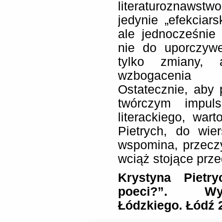
literaturoznawstwo
jedynie „efekciars
ale jednocześnie
nie do uporczyw
tylko zmiany, 
wzbogacenia p
Ostatecznie, aby 
twórczym impuls
literackiego, war
Pietrych, do wie
wspomina, przeczy
wciąż stojące prze
Krystyna Pietr
poeci?”. Wyd
Łódzkiego. Łódź 