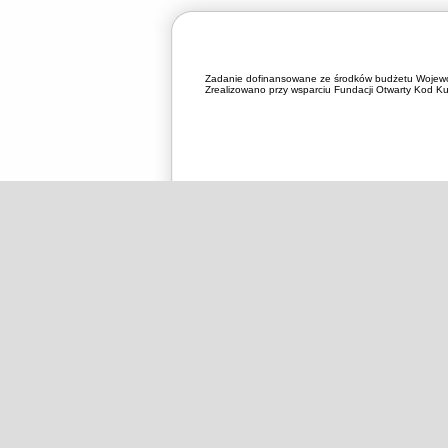
Zadanie dofinansowane ze środków budżetu Wojewó
Zrealizowano przy wsparciu Fundacji Otwarty Kod Kul