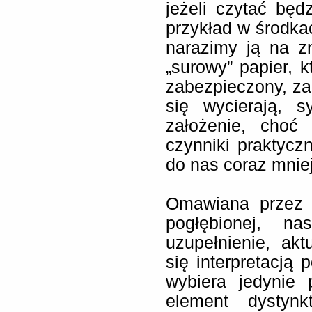
jeżeli czytać będ
przykład w środkac
narazimy ją na z
„surowy” papier, 
zabezpieczony, zal
się wycierają, s
założenie, choć
czynniki praktyc
do nas coraz mniej
Omawiana przez m
pogłębionej, na
uzupełnienie, akt
się interpretacją
wybiera jedynie 
element dystynk