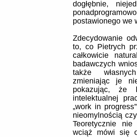
dogłębnie, niej
ponadprogramowo 
postawionego we w
Zdecydowanie od
to, co Pietrych 
całkowicie natur
badawczych wniosk
także własnych
zmieniając je ni
pokazując, że l
intelektualnej pra
„work in progress
nieomylnością czy
Teoretycznie nie
wciąż mówi się o