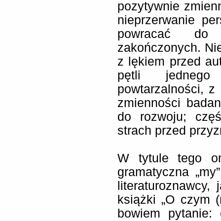
pozytywnie zmienn
nieprzerwanie pe
powracać do 
zakończonych. Nie
z lękiem przed au
pętli jedneg
powtarzalności, z 
zmienności badane
do rozwoju; częś
strach przed przyz
W tytule tego o
gramatyczna „my”
literaturoznawcy, 
książki „O czym (
bowiem pytanie: 