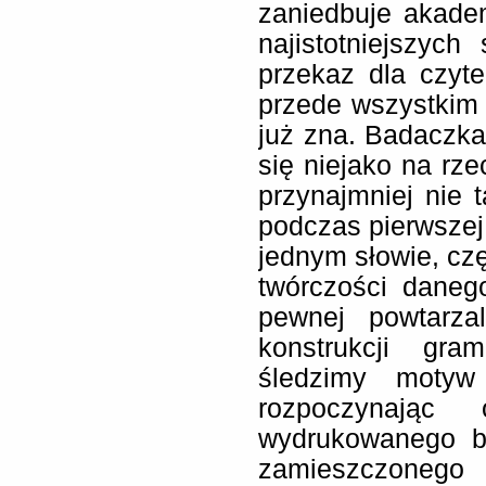
zaniedbuje akade
najistotniejszyc
przekaz dla czyte
przede wszystkim
już zna. Badaczk
się niejako na rz
przynajmniej nie t
podczas pierwszej 
jednym słowie, cz
twórczości daneg
pewnej powtarzal
konstrukcji gr
śledzimy motyw
rozpoczynają
wydrukowanego bi
zamieszczonego 