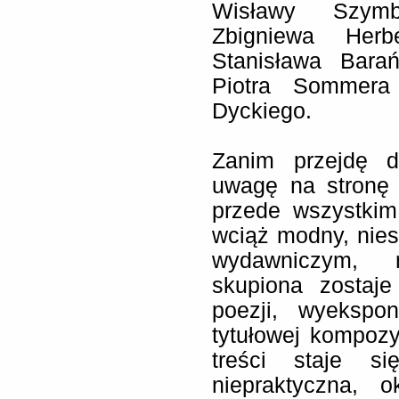
Wisławy Szymbo
Zbigniewa Herbe
Stanisława Barań
Piotra Sommera
Dyckiego.
Zanim przejdę d
uwagę na stronę e
przede wszystkim
wciąż modny, nie
wydawniczym, 
skupiona zostaje
poezji, wyekspo
tytułowej kompozy
treści staje si
niepraktyczna, 