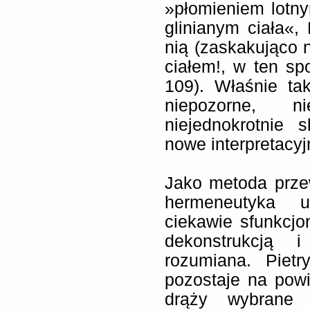
»płomieniem lotn
glinianym ciała«,
nią (zaskakująco n
ciałem!, w ten sp
109). Właśnie tak
niepozorne, ni
niejednokrotnie 
nowe interpretacyjn
Jako metoda prze
hermeneutyka uw
ciekawie sfunkcjo
dekonstrukcją 
rozumiana. Pietr
pozostaje na powi
drąży wybrane 