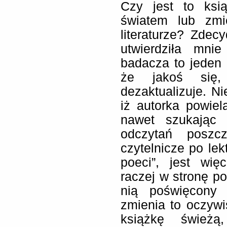
Czy jest to ksi
światem lub zmi
literaturze? Zde
utwierdziła mni
badacza to jeden 
że jakoś się
dezaktualizuje. Ni
iż autorka powiel
nawet szukając 
odczytań poszcz
czytelnicze po lek
poeci”, jest wi
raczej w stronę po
nią poświęcony 
zmienia to oczywi
książkę świeżą