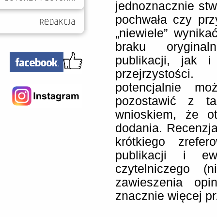
jednoznacznie stwi
pochwała czy prz
„niewiele” wynik
braku oryginal
publikacji, jak i
przejrzystości
potencjalnie mo
pozostawić z ta
wnioskiem, że o
dodania. Recenzj
krótkiego zrefe
publikacji i ew
czytelniczego (n
zawieszenia opi
znacznie więcej p