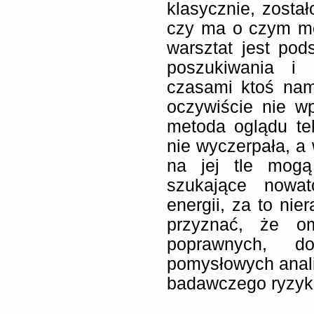
klasycznie, zosta
czy ma o czym mó
warsztat jest po
poszukiwania i 
czasami ktoś nam
oczywiście nie w
metoda oglądu te
nie wyczerpała, a
na jej tle mogą
szukające nowat
energii, za to nie
przyznać, że om
poprawnych, do
pomysłowych anali
badawczego ryzyk