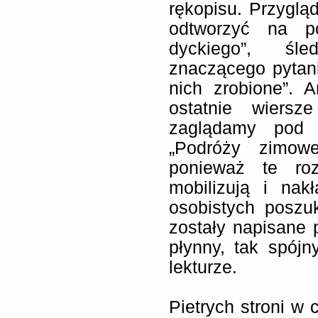
rękopisu. Przygl
odtworzyć na po
dyckiego”, śl
znaczącego pytani
nich zrobione”. 
ostatnie wiersz
zaglądamy pod 
„Podróży zimowe
ponieważ te ro
mobilizują i nak
osobistych poszu
zostały napisane p
płynny, tak spójn
lekturze.
Pietrych stroni w 