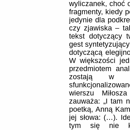
wyliczanek, choć o
fragmenty, kiedy p
jedynie dla podkr
czy zjawiska – ta
tekst dotyczący 
gest syntetyzujący
dotyczącą elegijno
W większości jed
przedmiotem anal
zostają w cz
sfunkcjonalizow
wierszu Miłosza
zauważa: „I tam na
poetką, Anną Kam
jej słowa: (…). Id
tym się nie k