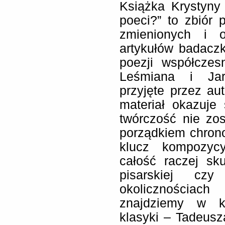
Książka Krystyny
poeci?” to zbiór 
zmienionych i 
artykułów badaczk
poezji współczes
Leśmiana i Jar
przyjęte przez au
materiał okazuje
twórczość nie zo
porządkiem chrono
klucz kompozycy
całość raczej sk
pisarskiej cz
okolicznościac
znajdziemy w ks
klasyki – Tadeus