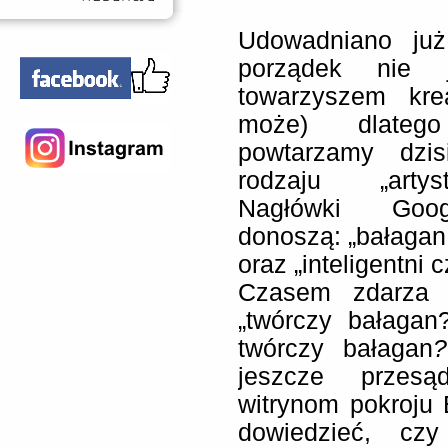
Udowadniano już 
porządek nie j
towarzyszem kre
może) dlateg
powtarzamy dzis
rodzaju „artys
Nagłówki Goog
donoszą: „bałagan 
oraz „inteligentni 
Czasem zdarza s
„twórczy bałagan
twórczy bałagan
?
jeszcze przesą
witrynom pokroju
dowiedzieć, czy