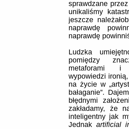
sprawdzane przez 
unikaliśmy katas
jeszcze należało
naprawdę powinn
naprawdę powinniś
Ludzka umiejętn
pomiędzy znacz
metaforami i 
wypowiedzi ironią
na życie w „arty
bałaganie”. Daje
błędnymi założen
zakładamy, że n
inteligentny jak m
Jednak
artificial 