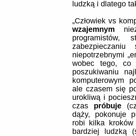
ludzką i dlatego t
„Człowiek vs kom
wzajemnym
niez
programistów, s
zabezpieczaniu 
niepotrzebnymi „e
wobec tego, co 
poszukiwaniu naj
komputerowym pos
ale czasem się po
urokliwą i pociesz
czas
próbuje
(cz
dąży, pokonuje p
robi kilka krokó
bardziej ludzką (s