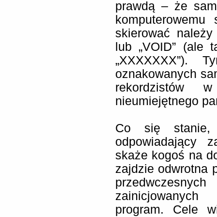
prawdą – że samo
komputerowemu s
skierować należy
lub „VOID” (ale
„XXXXXXX”). T
oznakowanych sam
rekordzistów 
nieumiejętnego pa
Co się stanie,
odpowiadający z
skaże kogoś na do
zajdzie odwrotna 
przedwczesny
zainicjowanych
program. Cele wi