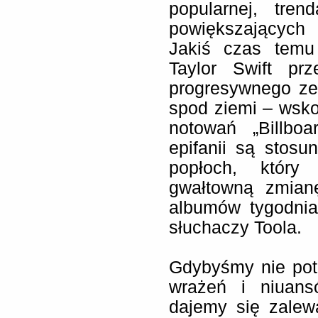
popularnej, tre
powiększających 
Jakiś czas temu 
Taylor Swift pr
progresywnego ze
spod ziemi – wsko
notowań „Billbo
epifanii są stos
popłoch, który
gwałtowną zmianę
albumów tygodnia
słuchaczy Toola.
Gdybyśmy nie potr
wrażeń i niuans
dajemy się zalew