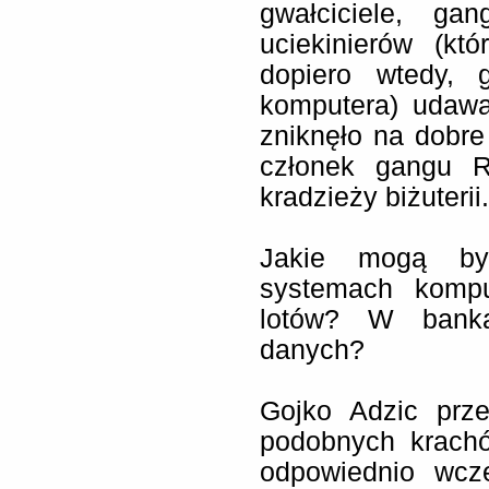
gwałciciele, ga
uciekinierów (któ
dopiero wtedy, 
komputera) udawa
zniknęło na dobre
członek gangu R
kradzieży biżuterii.
Jakie mogą by
systemach kompu
lotów? W banka
danych?
Gojko Adzic prze
podobnych krachó
odpowiednio wcz