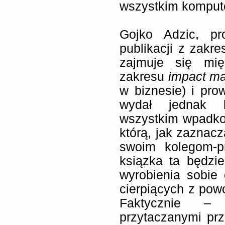
wszystkim kompute
Gojko Adzic, pro
publikacji z zakre
zajmuje się mię
zakresu
impact m
w biznesie) i pr
wydał jednak k
wszystkim wpadko
którą, jak zaznac
swoim kolegom-p
ksiązka ta będzi
wyrobienia sobie 
cierpiących z pow
Faktycznie –
przytaczanymi prz