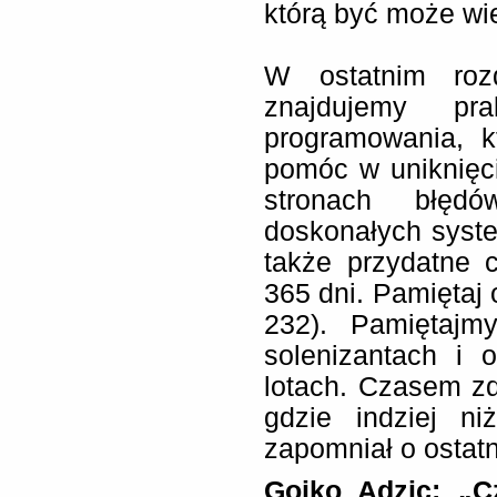
którą być może wi
W ostatnim rozd
znajdujemy pra
programowania, 
pomóc w uniknięc
stronach błędó
doskonałych syst
także przydatne 
365 dni. Pamiętaj o
232). Pamiętajm
solenizantach i
lotach. Czasem zd
gdzie indziej n
zapomniał o ostatn
Gojko Adzic: „C