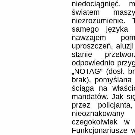
niedociągnięć, 
światem masz
niezrozumienie.
samego języka 
nawzajem pom
uproszczeń, aluzji
stanie przetwo
odpowiednio przygo
„NOTAG” (dosł. br
brak), pomyślana 
ściąga na właści
mandatów. Jak się
przez policjant
nieoznakowany
czegokolwiek w 
Funkcjonariusze 