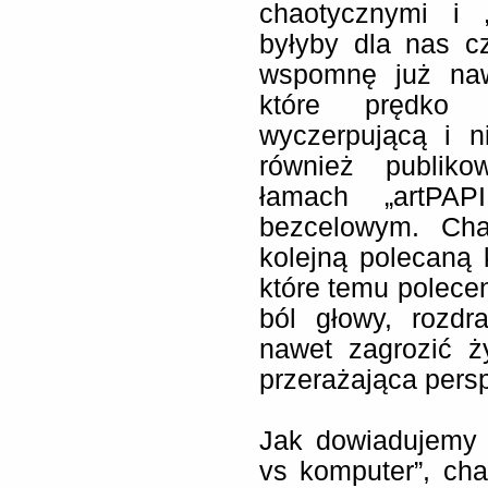
chaotycznymi i 
byłyby dla nas c
wspomnę już nawe
które prędko 
wyczerpującą i n
również publiko
łamach „artPAP
bezcelowym. Cha
kolejną polecaną 
które temu polece
ból głowy, rozdr
nawet zagrozić ż
przerażająca pers
Jak dowiadujemy 
vs komputer”, ch