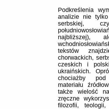
Podkreślenia wym
analizie nie tylk
serbskiej, 
południowosłow
najbliższej),
wchodniosłowiańs
tekstów znajdz
chorwackich, serb
czeskich i polsk
ukraińskich. Opr
chociażby pod
materiału źródło
także wielość na
zręczne wykorzys
filozofii, teologi