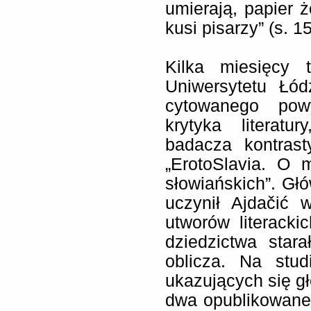
umierają, papier 
kusi pisarzy” (s. 1
Kilka miesięcy
Uniwersytetu Łód
cytowanego powy
krytyka literatur
badacza kontrasty
„ErotoSlavia. O m
słowiańskich”. Gł
uczynił Ajdačić 
utworów literack
dziedzictwa stara
oblicza. Na stu
ukazujących się gł
dwa opublikowane b