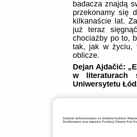
badacza znajdą sw
przekonamy się d
kilkanaście lat. Z
już teraz sięgną
chociażby po to, 
tak, jak w życiu, 
oblicze.
Dejan Ajdačić: „E
w literaturach 
Uniwersytetu Łód
Zadanie dofinansowane ze środków budżetu Wojewó
Zrealizowano przy wsparciu Fundacji Otwarty Kod Kul