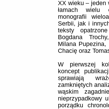
XX wieku – jeden 
łamach wielu 
monografii wiel
Serbii, jak i inny
teksty opatrzon
Bogdana Trochy
Milana Pupezina, 
Chacię oraz Toma
W pierwszej ko
koncept publikac
sprawiają wraż
zamkniętych anal
wąskim zagadnie
nieprzypadkowy u
porządku chrono