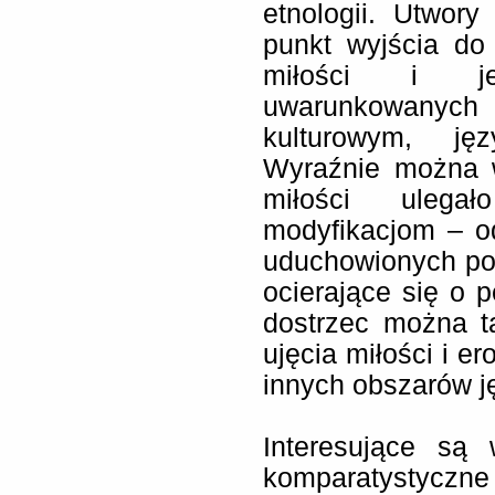
etnologii. Utwor
punkt wyjścia do
miłości i je
uwarunkowanych
kulturowym, ję
Wyraźnie można w
miłości ulegał
modyfikacjom – o
uduchowionych po 
ocierające się o p
dostrzec można t
ujęcia miłości i er
innych obszarów j
Interesujące są
komparatystyczn