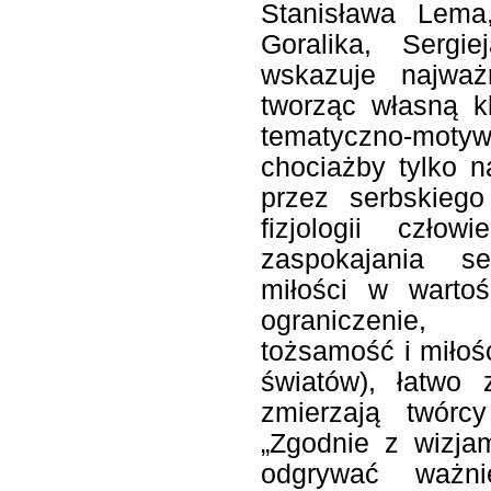
Stanisława Lema,
Goralika, Sergie
wskazuje najważ
tworząc własną kl
tematyczno-moty
chociażby tylko 
przez serbskieg
fizjologii czło
zaspokajania s
miłości w wartoś
ograniczenie, e
tożsamość i miłość
światów), łatwo
zmierzają twórcy 
„Zgodnie z wizja
odgrywać ważni