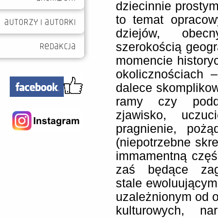
dziecinnie prostym
to temat opracow
dziejów, obe
szerokością geogr
momencie history
okolicznościach –
dalece skomplikow
ramy czy poddać
zjawisko, uczuc
pragnienie, poż
(niepotrzebne skre
immamentną część 
zaś będące zag
stale ewoluującym
uzależnionym od o
kulturowych, na