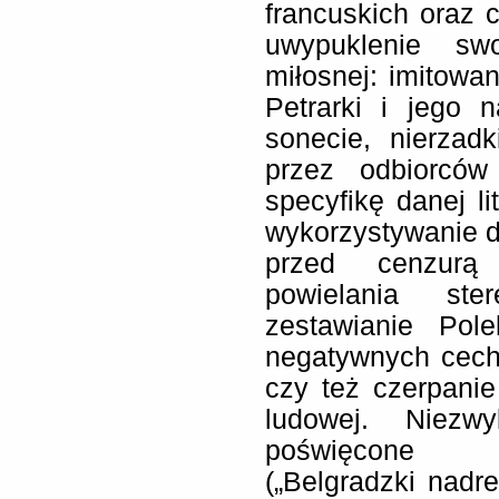
francuskich oraz 
uwypuklenie swo
miłosnej: imitowan
Petrarki i jego 
sonecie, nierzad
przez odbiorców
specyfikę danej li
wykorzystywanie dz
przed cenzurą 
powielania ste
zestawianie Pol
negatywnych cec
czy też czerpanie 
ludowej. Niezw
poświęcone b
(„Belgradzki nadre