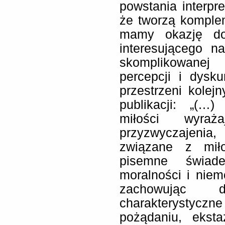
powstania interp
że tworzą komple
mamy okazję doś
interesującego n
skomplikowanej
percepcji i dysk
przestrzeni kolej
publikacji: „(…)
miłości wyraża
przyzwyczajenia
związane z miło
pisemne świade
moralności i niemo
zachowując d
charakterystyczn
pożądaniu, eksta