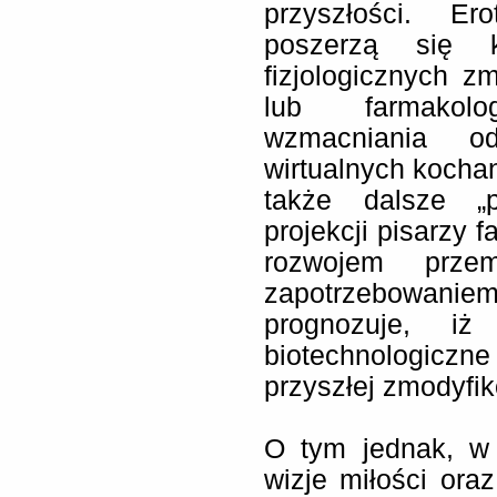
przyszłości. Er
poszerzą się k
fizjologicznych z
lub farmakol
wzmacniania o
wirtualnych kochan
także dalsze „p
projekcji pisarzy f
rozwojem przem
zapotrzebowanie
prognozuje, iż
biotechnologicz
przyszłej zmodyfi
O tym jednak, w 
wizje miłości ora