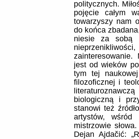
politycznych. Miło
pojęcie całym w
towarzyszy nam o
do końca zbadana,
niesie za sobą p
nieprzenikliwoś
zainteresowanie.
jest od wieków po
tym tej naukowe
filozoficznej i te
literaturoznawc
biologiczną i prz
stanowi też źródło
artystów, wśród 
mistrzowie słowa.
Dejan Ajdačić: „R