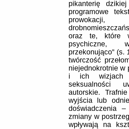
pikanterię dziki
programowe tekst
prowokacji,
drobnomieszczańs
oraz te, które 
psychiczne, 
przekonująco” (s. 
twórczość przeło
niejednokrotnie w 
i ich wizjach
seksualności uw
autorskie. Trafn
wyjścia lub odni
doświadczenia – 
zmiany w postrzeg
wpływają na ksz