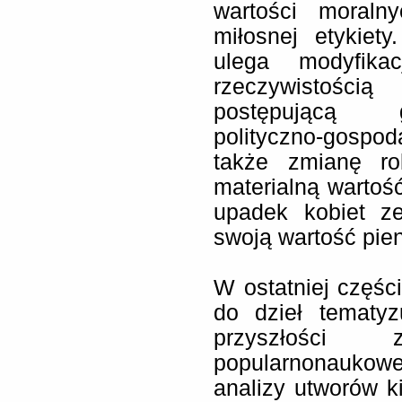
wartości moraln
miłosnej etykiet
ulega modyfikac
rzeczywistości
postępującą gl
polityczno-gospo
także zmianę ro
materialną wartość
upadek kobiet 
swoją wartość pien
W ostatniej części
do dzieł tematyz
przyszłości
popularnonaukowe
analizy utworów ki