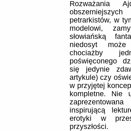
Rozważania Aj
obszerniejszych
petrarkistów, w t
modelowi, zam
słowiańską fant
niedosyt może 
chociażby jed
poświęconego dz
się jedynie zd
artykule) czy oś
w przyjętej konce
kompletne. Nie u
zaprezentowan
inspirującą lekt
erotyki w przes
przyszłości.