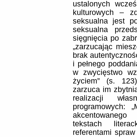
ustalonych wcześ
kulturowych – z
seksualna jest p
seksualna przed
sięgnięcia po zabr
„zarzucając mieszc
brak autentycznośc
i pełnego poddani
w zwycięstwo wz
życiem” (s. 123
zarzuca im zbytni
realizacji wła
programowych: „
akcentowanego 
tekstach litera
referentami spra