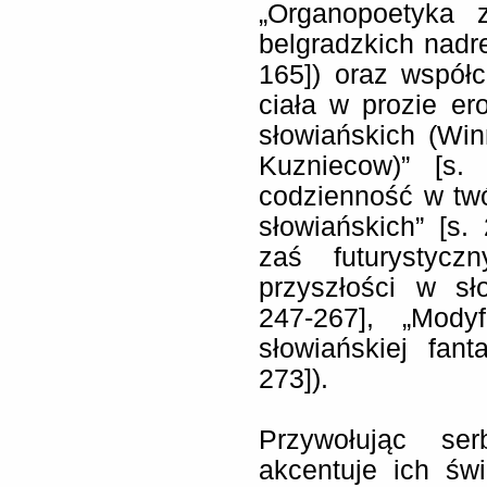
„Organopoetyka 
belgradzkich nadre
165]) oraz współ
ciała w prozie er
słowiańskich (Winn
Kuzniecow)” [s. 
codzienność w tw
słowiańskich” [s.
zaś futurystycz
przyszłości w sło
247-267], „Mody
słowiańskiej fant
273]).
Przywołując ser
akcentuje ich św