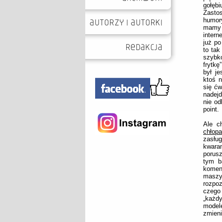
gołęb
Zastos
humory
mamy 
intern
już po
to tak
szybko
frytkę
był je
ktoś n
się ćw
nadejd
nie od
point.
Ale c
chłop
zasłu
kwara
porusz
tym b
koment
maszy
rozpo
czego 
„każd
modele
zmieni