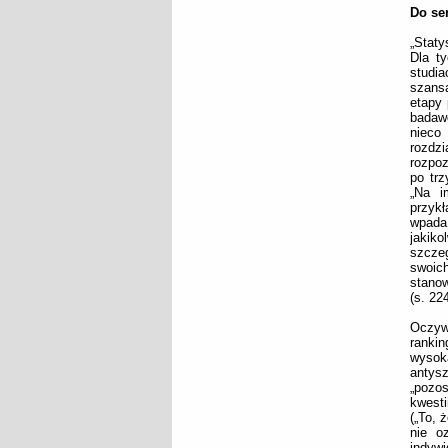
Do ser
„Staty
Dla t
studia
szansa
etapy
badawc
nieco
rozdz
rozpoz
po trz
„Na i
przyk
wpada 
jakiko
szczeg
swoich
stanow
(s. 224
Oczyw
ranki
wysok
antys
„pozos
kwesti
(„To, 
nie o
indywi