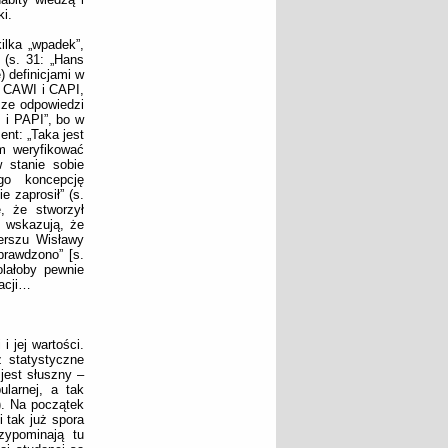
i.
ilka „wpadek”,
 (s. 31: „Hans
) definicjami w
k CAWI i CAPI,
sze odpowiedzi
 i PAPI”, bo w
nt: „Taka jest
m weryfikować
 stanie sobie
go koncepcję
e zaprosił” (s.
, że stworzył
i wskazują, że
erszu Wisławy
prawdzono” [s.
olałoby pewnie
acji…
i jej wartości.
ż statystyczne
 jest słuszny –
ularnej, a tak
”). Na początek
 tak już spora
zypominają tu