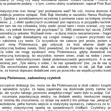
ej na poważnie podany – o tym, czemu ufamy szarlatanom, napisał Piotr Buck
tatystycznie rzec biorąc” jest pozbawione wad? No cóż, można dostrzec k
redakcja powinna wyłapać. Robi Bąk literówkę w nazwisku Hansa Roslinga
”). Zgodnie z przedstawionymi wcześniej (i ponownie zaraz na kolejnej stronie
ieniu: „(…) efekt społecznych oczekiwań jest najniższy w przypadku techni
em tam nie ma człowieka, który siedzi przed nami i może oceniać, czy na
ko, czy jednak brzmimy jak psychopaci” (s. 180) powinno być raczej „CAWI
ośredniczy ankieter. Rozbawił mnie – w dużej mierze niezamierzenie – fragme
nauki, że ciągle dowiadujemy się czegoś nowego i czasem przychodzi na
e założenia czy teorie. Co oczywiście nie zawsze jest proste, jestem w
azić minę Ptolemeusza, gdy usłyszał, że ktoś właśnie obalił je
entrycznej budowy świata. Dość powiedzieć, że Kopernika nigdy na wigilię ni
 Ja sobie nie mogę wyobrazić miny Ptolemeusza, gdyby dowiedział sie
centryczną koncepcję, bo wszystkie, nomem omen, znaki na niebie i ziem
nik swoim heliocentryzmem obalał ptolemeuszowski geocentryzm. A w wi
rskiej jest: „Tyle wiemy o sobie, / ile nas sprawdzono” (nie: „na ile nas s
. Dla wszechświata pewnie detal, ale zabolało mnie to tak, jak Bąk zab
ie, że komuś dopisano dodatkowe zero po przecinku we współczynniku korel
iony Ptolemeusz, zadowolony czytelnik
szczęście drobiazgi (no, może nie dla Ptolemuesza) w skali całości książki 
je wprawdzie ryzyko, że lepiej zapamięta się doskonałe pointy żartów ni
cje, ale ryzyko takiego „przerostu anegdotycznego” warto było tu podjąć. Cel
e rozumiana popularyzacja wiedzy, na dodatek wiedzy niesłusznie niepop
eż istotnej dla zrozumienia, co dzieje się wokół (i kto próbuje nas „wkręcać
bezbolesne, pełne humoru wejście w statystykę wystarczy, zwłaszcza że to i
 wiedzy statystycznej opartej na sprawdzonych źródłach. Czytelnicy pr