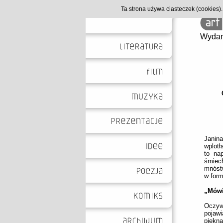
Ta strona używa ciasteczek (cookies
Wydan
Janina
wplotł
to na
śmiech
mnóstw
w form
„Mówi
Oczyw
pojaw
piękna