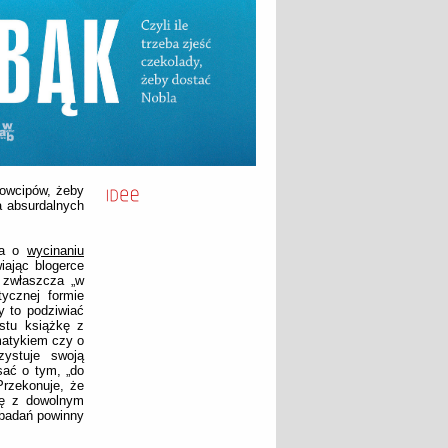
dowcipów, żeby
a absurdalnych
żka o
wycinaniu
iając blogerce
 zwłaszcza „w
tycznej formie
y to podziwiać
stu książkę z
matykiem czy o
ystuje swoją
ać o tym, „do
Przekonuje, że
ię z dowolnym
i badań powinny