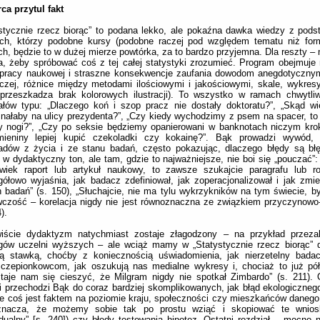
ca przytul fakt
stycznie rzecz biorąc” to podana lekko, ale pokaźna dawka wiedzy z podst
ych, którzy podobne kursy (podobne raczej pod względem tematu niż for
ch, będzie to w dużej mierze powtórka, za to bardzo przyjemna. Dla reszty –
, żeby spróbować coś z tej całej statystyki zrozumieć. Program obejmuje
 pracy naukowej i straszne konsekwencje zaufania dowodom anegdotycznym
zej, różnice między metodami ilościowymi i jakościowymi, skale, wykresy
 przeszkadza brak kolorowych ilustracji). To wszystko w ramach chwytli
iałów typu: „Dlaczego koń i szop pracz nie dostały doktoratu?”, „Skąd 
nałaby na ulicy prezydenta?”, „Czy kiedy wychodzimy z psem na spacer, t
y nogi?”, „Czy po seksie będziemy opanierowani w banknotach niczym krok
mieniny lepiej kupić czekoladki czy kokainę?”. Bąk prowadzi wywód, 
ładów z życia i ze stanu badań, często pokazując, dlaczego błędy są bł
w dydaktyczny ton, ale tam, gdzie to najważniejsze, nie boi się „pouczać”:
lwiek raport lub artykuł naukowy, to zawsze szukajcie paragrafu lub ro
ółowo wyjaśnia, jak badacz zdefiniował, jak zoperacjonalizował i jak zmie
 badań” (s. 150), „Słuchajcie, nie ma tylu wykrzykników na tym świecie, b
czość – korelacja nigdy nie jest równoznaczna ze związkiem przyczynowo
).
iście dydaktyzm natychmiast zostaje złagodzony – na przykład przeza
ngów uczelni wyższych – ale wciąż mamy w „Statystycznie rzecz biorąc” 
ą stawką, choćby z koniecznością uświadomienia, jak nierzetelny badacz
zczepionkowcom, jak oszukują nas medialne wykresy i, chociaż to już pó
taje nam się cieszyć, że Milgram nigdy nie spotkał Zimbardo” (s. 211).
i przechodzi Bąk do coraz bardziej skomplikowanych, jak błąd ekologiczne
że coś jest faktem na poziomie kraju, społeczności czy mieszkańców danego
znacza, że możemy sobie tak po prostu wziąć i skopiować te wnios
dualny” [s. 240]) czy błędy testowania hipotez. Ostatni rozdział – mocno n