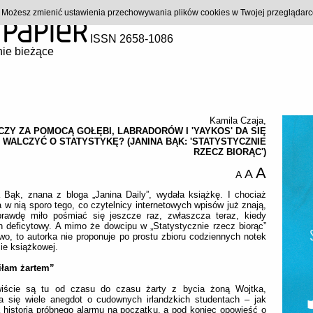
). Możesz zmienić ustawienia przechowywania plików cookies w Twojej przeglądar
ISSN 2658-1086
ie bieżące
Kamila Czaja
,
CZY ZA POMOCĄ GOŁĘBI, LABRADORÓW I 'YAYKOS' DA SIĘ
WALCZYĆ O STATYSTYKĘ? (JANINA BĄK: 'STATYSTYCZNIE
RZECZ BIORĄC')
A
A
A
 Bąk, znana z bloga „Janina Daily”, wydała książkę. I chociaż
a w nią sporo tego, co czytelnicy internetowych wpisów już znają,
prawdę miło pośmiać się jeszcze raz, zwłaszcza teraz, kiedy
 deficytowy. A mimo że dowcipu w „Statystycznie rzecz biorąc”
o, to autorka nie proponuje po prostu zbioru codziennych notek
ie książkowej.
łam żartem”
iście są tu od czasu do czasu żarty z bycia żoną Wojtka,
ia się wiele anegdot o cudownych irlandzkich studentach – jak
 historia próbnego alarmu na początku, a pod koniec opowieść o