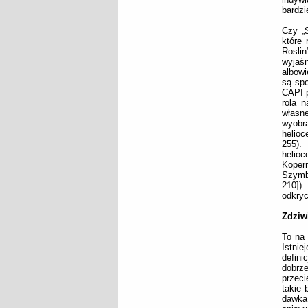
bardzi
Czy „S
które 
Roslin
wyjaśn
albowi
są spo
CAPI p
rola 
własn
wyobr
helioc
255).
helio
Koper
Szymbo
210])
odkryc
Zdziw
To na 
Istnie
defini
dobrz
przeci
takie 
dawka