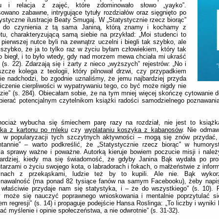
iu i relacja z zajęć, które zdominowało słowo „yayko”.
owano zabawne, intrygujące tytuły rozdziałów oraz sięgnięto po
styczne ilustracje Beaty Smugaj. W „Statystycznie rzecz biorąc”
do czynienia z tą sama Janiną, którą znamy i kochamy z
etu, charakteryzującą samą siebie na przykład: „Moi studenci to
 pierwszej nutce byli na zewnątrz uczelni i biegli tak szybko, ale
 szybko, że ja to tylko raz w życiu byłam człowiekiem, który tak
 biegł, i to było wtedy, gdy nad morzem mewa chciała mi ukraść
” (s. 22). Zdarzają się i żarty z nieco „wyższych” rejestrów: „No i
szcze kolega z teologii, który pilnował drzwi, czy przypadkiem
ie nadchodzi, bo zgodnie uznaliśmy, że jemu najbardziej przyda
iczenie cierpliwości w wypatrywaniu tego, co być może nigdy nie
zie” (s. 284). Obiecałam sobie, że na tym mniej więcej skończę cytowanie 
bierać potencjalnym czytelnikom książki radości samodzielnego poznawani
hociaż wybucha się śmiechem parę razy na rozdział, nie jest to ksią
aka z kartonu po mleku
czy
wyplataniu koszyka z kabanosów
. Nie odmaw
g w popularyzacji tych szczytnych aktywności – mogą się znów przydać,
ntannie” – warto podkreślić, że „Statystycznie rzecz biorąc” w humorys
a sprawy ważne i poważne. Autorką kieruje bowiem poczucie misji i należ
ardziej, kiedy ma się świadomość, że gdyby Janina Bąk wydała po pro
arzami o życiu swojego kota, o labradorach i fokach, o małżeństwie z infor
nach z przekąskami, ludzie też by to kupili. Ale nie. Bąk wykorz
znawalność (ma ponad 82 tysiące fanów na samym Facebooku), żeby napis
właściwie przydaje nam się statystyka, i – że do wszystkiego” (s. 10). 
y może się nauczyć poprawnego wnioskowania i mentalnie poprzytulać s
m regresji” (s. 14) i propaguje podejście Hansa Roslinga: „To liczby i wynik
ać myślenie i opinie społeczeństwa, a nie odwrotnie” (s. 31-32).