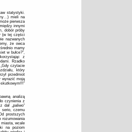
aw statystyki.
my…) mieli na
 może pierwsza
 między innymi
, dobór próby
 (w tej części
wie nazwanych
wiemy, że owca
o średnio mamy
iet w bułce?”,
korzystając z
ędami. Rzadko
 „Gdy czytacie
zdziału, który
rzył przedmiot
y wyrazić moją
-skutkowym!!!”
bawną analizą
do czynienia z
 dał „paliwo”
ł serio, czemu
 Od prostszych
go rozumowania
 miasta, wcale
ki na poziom
abity wiedzą i