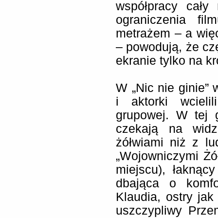
współpracy cały
ograniczenia fi
metrażem – a więc
– powodują, że cz
ekranie tylko na k
W „Nic nie ginie” 
i aktorki wcieli
grupowej. W tej 
czekają na widz
żółwiami niż z lu
„Wojowniczymi Żół
miejscu), łaknąc
dbająca o komfo
Klaudia, ostry jak
uszczypliwy Prze