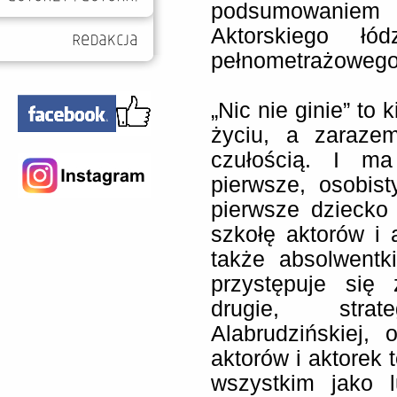
podsumowaniem 
Aktorskiego łó
pełnometrażowego 
„Nic nie ginie” to 
życiu, a zaraze
czułością. I m
pierwsze, osobis
pierwsze dziecko
szkołę aktorów i a
także absolwentki
przystępuje się
drugie, stra
Alabrudzińskiej,
aktorów i aktorek 
wszystkim jako l