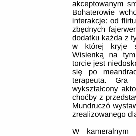
akceptowanym smu
Bohaterowie wch
interakcje: od flir
zbędnych fajerwe
dodatku każda z ty
w której kryje s
Wisienką na tym
torcie jest niedos
się po meandrac
terapeuta. Gra
wykształcony akt
choćby z przedstaw
Mundruczó wysta
zrealizowanego dla
W kameralnym „N