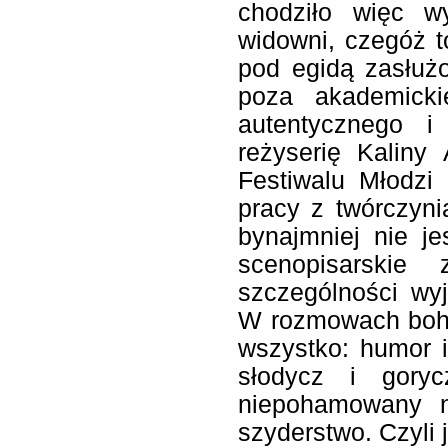
chodziło więc w
widowni, czegóż t
pod egidą zasłużo
poza akademick
autentycznego i
reżyserię Kaliny
Festiwalu Młodzi 
pracy z twórczyn
bynajmniej nie je
scenopisarskie 
szczególności wy
W rozmowach bohat
wszystko: humor i
słodycz i goryc
niepohamowany n
szyderstwo. Czyli 