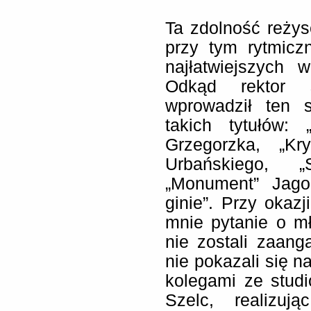
Ta zdolność reżys
przy tym rytmiczn
najłatwiejszych 
Odkąd rektor s
wprowadził ten s
takich tytułów:
Grzegorzka, „Kr
Urbańskiego, „
„Monument” Jago
ginie”. Przy okaz
mnie pytanie o mł
nie zostali zaan
nie pokazali się n
kolegami ze stud
Szelc, realizuj