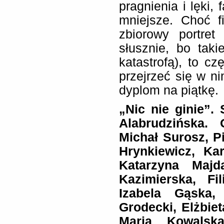
pragnienia i lęki, 
mniejsze. Choć f
zbiorowy portret
słusznie, bo tak
katastrofą), to 
przejrzeć się w ni
dyplom na piątkę.
„Nic nie ginie”. 
Alabrudzińska.
Michał Surosz, Pi
Hrynkiewicz, Ka
Katarzyna Majd
Kazimierska, Fi
Izabela Gąska,
Grodecki, Elżbiet
Maria Kowalsk