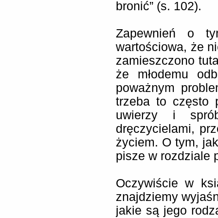
bronić” (s. 102).
Zapewnień o ty
wartościowa, że ni
zamieszczono tuta
że młodemu odbi
poważnym proble
trzeba to często
uwierzy i spró
dręczycielami, p
życiem. O tym, jak
pisze w rozdziale 
Oczywiście w ks
znajdziemy wyjaśni
jakie są jego rodz