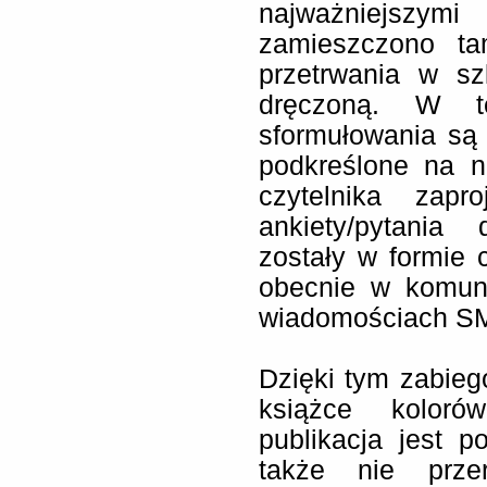
najważniejszymi
zamieszczono ta
przetrwania w sz
dręczoną. W te
sformułowania są
podkreślone na n
czytelnika zapr
ankiety/pytania
zostały w formie 
obecnie w komuni
wiadomościach S
Dzięki tym zabieg
książce koloró
publikacja jest 
także nie prze