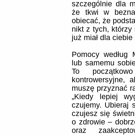
szczególnie dla m
że tkwi w bezna
obiecać, że podst
nikt z tych, którzy
już miał dla ciebie
Pomocy według M
lub samemu sobie
To początko
kontrowersyjne, 
muszę przyznać rac
„Kiedy lepiej wy
czujemy. Ubieraj 
czujesz się świetni
o zdrowie – dobrz
oraz zaakcepto