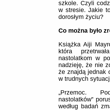
szkole. Czyli codz
w stresie. Jakie 
dorosłym życiu?
Co można było zro
Książka Aiji Mayro
która przetrwa
nastolatkom w p
nadzieję, że nie z
że znajdą jednak 
w trudnych sytuac
„Przemoc. Pod
nastolatków” por
według badań zma