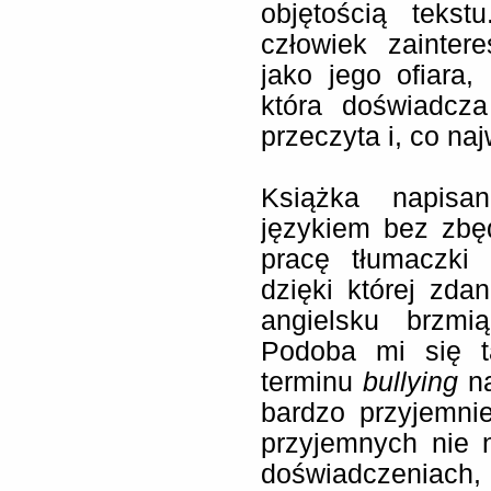
objętością tekst
człowiek zainte
jako jego ofiara,
która doświadcz
przeczyta i, co na
Książka napisa
językiem bez zbę
pracę tłumaczki
dzięki której zd
angielsku brzmi
Podoba mi się ta
terminu
bullying
n
bardzo przyjemni
przyjemnych nie 
doświadczeniac