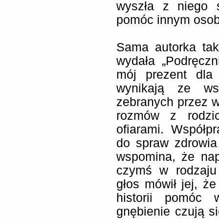
wyszła z niego s
pomóc innym osob
Sama autorka tak
wydała „Podręczni
mój prezent dla
wynikają ze ws
zebranych przez wi
rozmów z rodzic
ofiarami. Współp
do spraw zdrowia
wspomina, że napi
czymś w rodzaju 
głos mówił jej, ż
historii pomóc 
gnębienie czują si