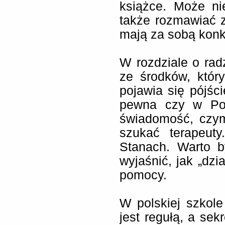
książce. Może nie
także rozmawiać z 
mają za sobą konk
W rozdziale o rad
ze środków, któr
pojawia się pójści
pewna czy w Pol
świadomość, czym 
szukać terapeuty
Stanach. Warto b
wyjaśnić, jak „dzia
pomocy.
W polskiej szkol
jest regułą, a sek