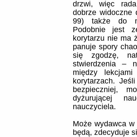
drzwi, więc rada
dobrze widoczne dl
99) także do n
Podobnie jest z
korytarzu nie ma 
panuje spory cha
się zgodzę, na
stwierdzenia – 
między lekcjami
korytarzach. Jeśl
bezpieczniej, m
dyżurującej nau
nauczyciela.
Może wydawca w ko
będą, zdecyduje s