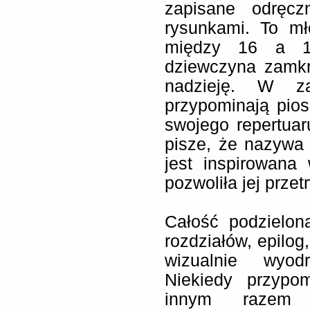
zapisane odręc
rysunkami. To mł
między 16 a 18
dziewczyna zamkn
nadzieję. W za
przypominają pios
swojego repertua
pisze, że nazywa 
jest inspirowana
pozwoliła jej przet
Całość podzielon
rozdziałów, epilog
wizualnie wyodr
Niekiedy przypo
innym razem 