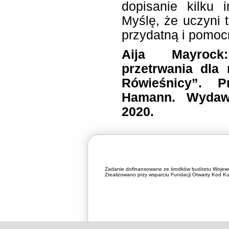
dopisanie kilku 
Myślę, że uczyni t
przydatną i pomoc
Aija Mayrock
przetrwania dla 
R
ó
wieśnicy”. P
Hamann. Wydaw
2020.
Zadanie dofinansowane ze środków budżetu Wojewó
Zrealizowano przy wsparciu Fundacji Otwarty Kod Kul