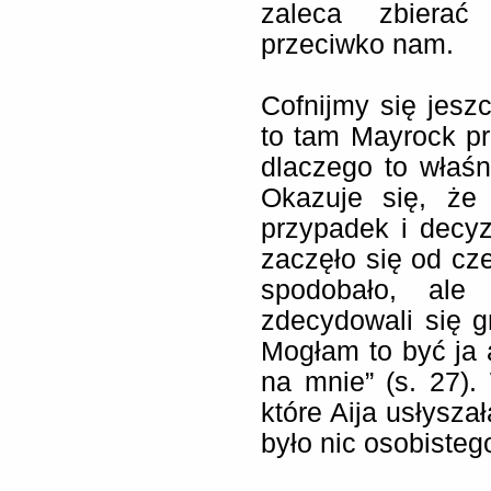
zaleca zbierać
przeciwko nam.
Cofnijmy się jesz
to tam Mayrock pr
dlaczego to właśni
Okazuje się, że
przypadek i decy
zaczęło się od cz
spodobało, ale
zdecydowali się g
Mogłam to być ja a
na mnie” (s. 27)
które Aija usłysza
było nic osobistego