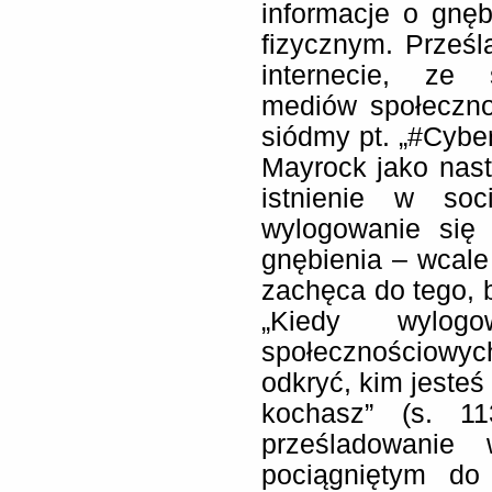
informacje o gnę
fizycznym. Prześ
internecie, ze 
mediów społeczno
siódmy pt. „#Cyber
Mayrock jako nasto
istnienie w so
wylogowanie się
gnębienia – wcale
zachęca do tego, b
„Kiedy wylo
społecznościowyc
odkryć, kim jesteś
kochasz” (s. 1
prześladowanie
pociągniętym do 