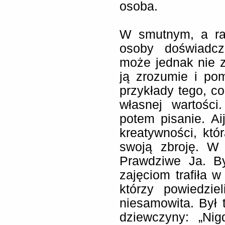
osoba.
W smutnym, a rac
osoby doświadcz
może jednak nie z
ją zrozumie i po
przykłady tego, c
własnej wartości
potem pisanie. Ai
kreatywności, któ
swoją zbroję. W
Prawdziwe Ja. B
zajęciom trafiła 
którzy powiedziel
niesamowita. Był
dziewczyny: „Ni