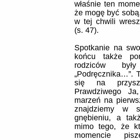
właśnie ten mome
że mogę być sobą, 
w tej chwili wres
(s. 47).
Spotkanie na swo
końcu także pom
rodziców był
„Podręcznika…”. T
się na przysz
Prawdziwego Ja,
marzeń na pierws
znajdziemy w 
gnębieniu, a tak
mimo tego, że k
momencie pis