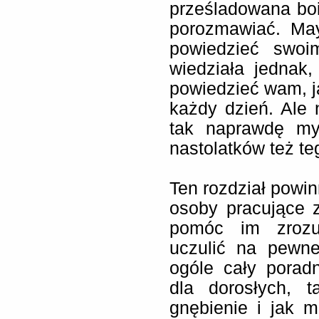
prześladowana boi 
porozmawiać. Ma
powiedzieć swoi
wiedziała jednak,
powiedzieć wam, ja
każdy dzień. Ale 
tak naprawdę my
nastolatków też teg
Ten rozdział powin
osoby pracujące 
pomóc im zrozu
uczulić na pewn
ogóle cały porad
dla dorosłych, 
gnębienie i jak 