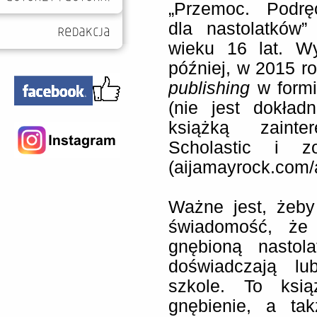
„Przemoc. Podręc
dla nastolatków”
wieku 16 lat. Wy
później, w 2015 
publishing
w formi
(nie jest dokład
książką zainte
Scholastic i z
(aijamayrock.com/
Ważne jest, żeby
świadomość, że 
gnębioną nastola
doświadczają l
szkole. To ksią
gnębienie, a tak