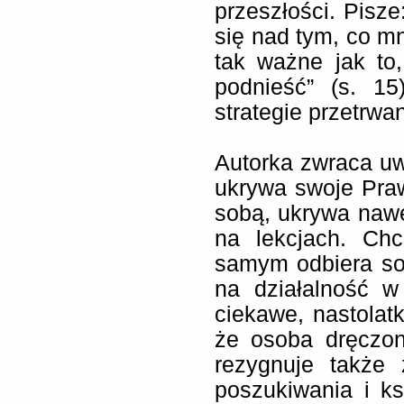
przeszłości. Pisze
się nad tym, co mn
tak ważne jak to
podnieść” (s. 1
strategie przetrwan
Autorka zwraca uw
ukrywa swoje Praw
sobą, ukrywa nawet
na lekcjach. Chc
samym odbiera so
na działalność w
ciekawe, nastolat
że osoba dręczon
rezygnuje także 
poszukiwania i ks