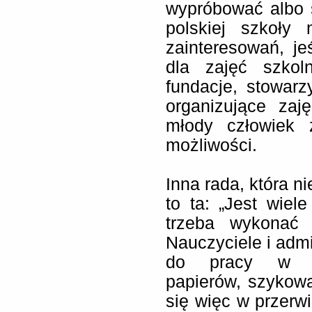
wypróbować albo s
polskiej szkoły 
zainteresowań, je
dla zajęć szko
fundacje, stowarz
organizujące zaj
młody człowiek 
możliwości.
Inna rada, która ni
to ta: „Jest wiel
trzeba wykonać 
Nauczyciele i adm
do pracy w sek
papierów, szykowan
się więc w przerwi