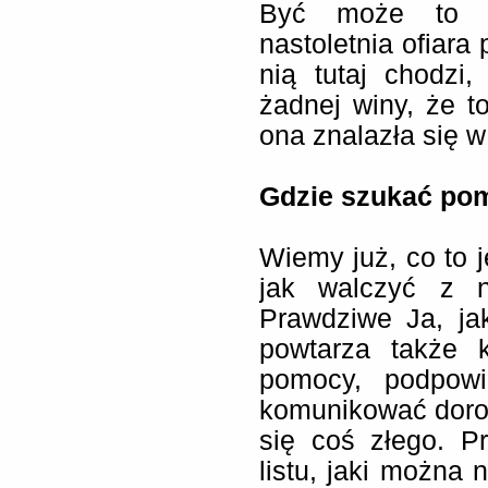
Być może to wł
nastoletnia ofiara
nią tutaj chodzi
żadnej winy, że t
ona znalazła się w
Gdzie szukać po
Wiemy już, co to j
jak walczyć z n
Prawdziwe Ja, ja
powtarza także k
pomocy, podpowi
komunikować doros
się coś złego. P
listu, jaki można 