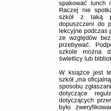
spakować lunch i
Raczej nie spotk
szkół z taką p
dopuszczeni do p
lekcyjne podczas 
ze względów bez
przebywać. Podp
szkole można d
świetlicy lub bibli
W książce jest 
szkół „ma oficjaln
sposobu zgłaszani
dotyczące regul
dotyczących prze
było zweryfikow