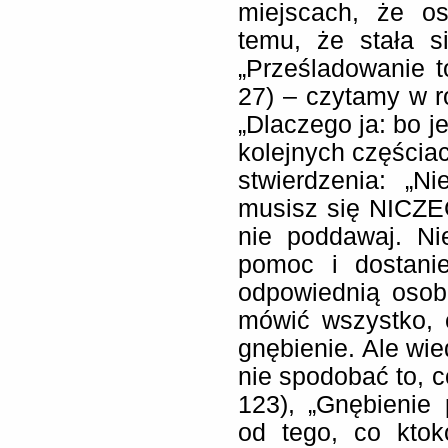
miejscach, że o
temu, że stała s
„Prześladowanie to
27) – czytamy w r
„Dlaczego ja: bo 
kolejnych częściac
stwierdzenia: „N
musisz się NICZEG
nie poddawaj. Ni
pomoc i dostanie
odpowiednią osobę
mówić wszystko, 
gnębienie. Ale wi
nie spodobać to, c
123), „Gnębienie 
od tego, co kto