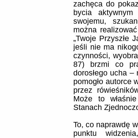
zachęca do pokaz
bycia aktywnym 
swojemu, szukan
można realizować 
„Twoje Przyszłe J
jeśli nie ma niko
czynności, wyobraź
87) brzmi co pr
dorosłego ucha – 
pomogło autorce w
przez rówieśnikó
Może to właśnie
Stanach Zjednoczo
To, co naprawdę w
punktu widzeni