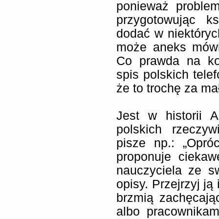
ponieważ problem
przygotowując k
dodać w niektórych
może aneks mówią
Co prawda na koń
spis polskich tel
że to trochę za ma
Jest w historii A
polskich rzeczyw
pisze np.: „Opró
proponuje ciekaw
nauczyciela ze sw
opisy. Przejrzyj ją
brzmią zachęcają
albo pracownikam