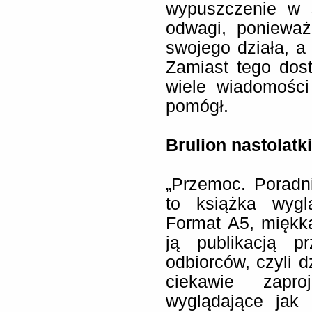
wypuszczenie w ś
odwagi, ponieważ
swojego działa, a 
Zamiast tego dost
wiele wiadomości
pomógł.
Brulion nastolatki
„Przemoc. Poradni
to książka wygl
Format A5, miękka
ją publikacją p
odbiorców, czyli d
ciekawie zapr
wyglądające jak