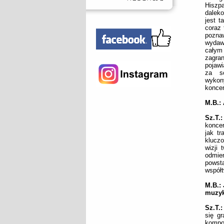
Hiszp
dalek
jest 
coraz 
pozna
wydaw
całym
zagran
pojawi
za so
wykon
konce
M.B.:
Sz.T.
koncer
jak t
klucz
wizji
odmie
powst
współt
M.B.:
muzyk
Sz.T.:
się g
kompo