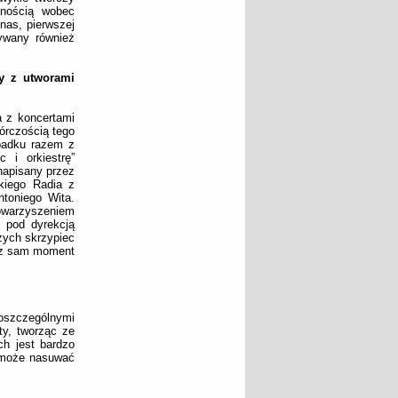
lnością wobec
nas, pierwszej
rywany również
ty z utworami
a z koncertami
órczością tego
padku razem z
 i orkiestrę”
napisany przez
kiego Radia z
ntoniego Wita.
owarzyszeniem
 pod dyrekcją
zych skrzypiec
raz sam moment
oszczególnymi
ty, tworząc ze
ch jest bardzo
o może nasuwać