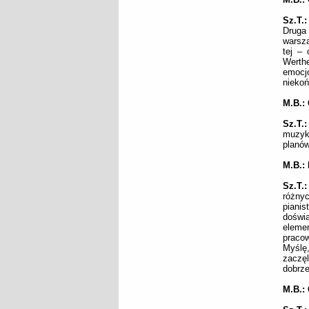
Sz.T.:
Druga
warsz
tej – 
Werth
emocj
niekoń
M.B.:
Sz.T.
muzyka
planów
M.B.:
Sz.T.:
różny
piani
doświ
eleme
praco
Myślę
zaczę
dobrze
M.B.: 