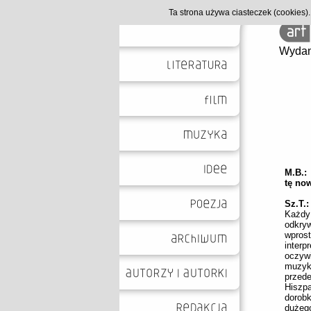
Ta strona używa ciasteczek (cookies
Wydan
M.B.:
tę no
Sz.T.
Każdy
odkryw
wpro
inter
oczyw
muzyk
przede
Hiszp
dorob
dużeg