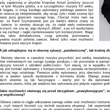
anią zapatrzoną w artystów Księstwa Asturii jesteśmy jeszcze
o w tyle! Muzyka polska, a w szczególności muzyka XX wieku,
tak bogata, iż misją każdego wykonawcy polskiego powinno być
to nowsze jej interpretowanie, aby wciąż żyła i miała szansę być
wana poza granicami naszego kraju. Chociaż może nam się
ać, że Karol Szymanowski jest już bardzo dobrze znany na
 świecie, to niestety okazuje się, że nadal wielu melomanów
icznych, nie zna np. jego słynnych „Mitów”, a po ich wysłuchaniu
a się zachwyt i nagłe zainteresowanie tym kompozytorem. Mając
bą takie doświadczenia, czuję potrzebę promowania i
ywania muzyki polskiej zawsze, ilekroć tylko mam możliwość
rtowania poza naszym krajem.
 A jak odnajdujesz się w obecnej sytuacji „pandemicznej”, tak trudnej 
:
Niestety obecnie w zawodzie muzyka przyszłość jest wielką niewiadomą
tów internetowych nie zastąpi żywego przekazu i nie pozostanie w pamięci
radycyjny koncert z udziałem publiczności. Tym więcej, że w wypadku m
owy jest kontakt wykonawcy z kompozytorem, co pozwala na bezpośrednie 
 twórczej tego ostatniego. Pierwsze próby wykonawcy przy obecności kom
nić w pewien sposób wyobrażenie o brzmieniu dzieła. Dlatego praw
ałych utworów są tak fascynujące – ważny jest tu dla wykonawcy
worzenia utworu, który jak wiadomo bez wykonania jest jedynie zapisem graf
 Jakie możliwości otwierają się przed skrzypkiem „prawykonującym”, in
ę współczesną?
Główna zaleta to ciągłe odkrywanie samego siebie oraz możliwości instrume
ra, czyli nowych brzmień czy technik wyrażania ekspresji. Jak wspomina
zytorem oraz przyczynianie się do powstawania nowych utworów to niez