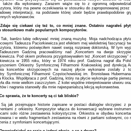
s także dla wykonawcy. Zarazem wiąże się to z ogromną odpowiedzia
zytora, który ma pewne oczekiwania w stosunku do zaproponowanej przez 
adowej interpretacji, na podstawie której utwór będzie prawdopodobnie g
 innych wykonawców.
 Zdaje się ciekawi cię też to, co mniej znane. Ostatnio nagrałeś pły
 stosunkowo mało popularnych kompozytorów.
:
Tak, bardzo lubię odkrywać mniej znaną muzykę. Moja nadchodząca płyt
cowymi Tadeusza Paciorkiewicza jest efektem mej wieloletniej fascynacji tw
zytora, któremu poświęciłem nawet swoją rozprawę doktorską. W tym wy
 Tadeuszem Gadziną pracowaliśmy nad „Koncertem na dwoje skrzypiec
kiewicza. Pod okiem profesora przygotowywałem też „Koncert skrzypcowy” 
rkiewicza w 1955 roku, który w 1974 roku prof. Gadzina nagrał dla Pols
yszeniem Orkiestry Symfonicznej Filharmonii Krakowskiej pod dyrekcją A
nia koncertów skrzypcowych na naszej płycie wykonane zostały z t
stry Symfonicznej Filharmonii Częstochowskiej im. Bronisława Hubermana
Klocka. Współpraca z prof. Gadziną, który na płycie wykonuje partię pierws
yła dla mnie wielkim zaszczytem. Z kolei wspólne interpretowanie utworu o
tów i nagrania stanowiły dla mnie najwspanialszą lekcją wykonawstwa.
Co sprawia, że te koncerty są ci tak bliskie?
Są jak przejmujące historie zapisane w postaci dialogów skrzypiec z p
mentami z orkiestry. Kompozytor włącza do konwersacji wybrane instrumen
cami solo różne zestawienia kolorystyczne. Orkiestra w obydwu koncerta
owana i w wielu fragmentach zestawiona na równi z partiami solowymi, c
zenia z symfoniami koncertującymi.
Opowiedziałeś na razie o jednej płycie, a co z drugą?