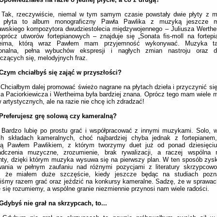
Tak, rzeczywiście, niemal w tym samym czasie powstały dwie płyty z m
 płyta to album monograficzny Pawła Pawlika z muzyką jeszcze m
awskiego kompozytora dwudziestolecia międzywojennego – Juliusza Werthe
oprócz utworów fortepianowych – znajduje się „Sonata fis-moll na fortepi
eima, którą wraz Pawłem mam przyjemność wykonywać. Muzyka ta
onalna, pełna wybuchów ekspresji i nagłych zmian nastroju oraz d
czących się, melodyjnych fraz.
 Czym chciałbyś się zająć w przyszłości?
:
Chciałbym dalej promować świeżo nagrane na płytach dzieła i przyczynić się
 Paciorkiewicza i Wertheima była bardziej znana. Oprócz tego mam wiele m
 artystycznych, ale na razie nie chcę ich zdradzać!
 Preferujesz grę solową czy kameralną?
Bardzo lubię po prostu grać i współpracować z innymi muzykami. Solo, w
ch składach kameralnych, choć najbardziej chyba jednak z fortepianem,
stą Pawłem Pawlikiem, z którym tworzymy duet już od ponad dziesięciu
adczenia muzyczne, zrozumienie, brak rywalizacji, a raczej wspólna 
nty, dzięki którym muzyka wysuwa się na pierwszy plan. W ten sposób zy
wania w pełnym zaufaniu nad różnymi pozycjami z literatury skrzypcowo-
, że miałem duże szczęście, kiedy jeszcze będąc na studiach pozn
liśmy razem grać oraz jeździć na konkursy kameralne. Sadzę, że w spraw
 się rozumiemy, a wspólne granie niezmiennie przynosi nam wiele radości.
Gdybyś nie grał na skrzypcach, to...