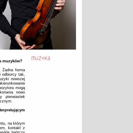
dla muzyków?
. Żadna forma
 odbiorcy tak,
uzyki nowszej
ukierunkowanie
pozytora mogą
ykonania nowo
 pierwiastek
icznym.
terpretującym
ntu, na którym
łem, kontakt z
wykle twórczy