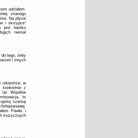
oim udziałem.
niej znanego
ima. Na płycie
an i skrzypce”
 jest bardzo
ługich niemal
 do tego, żeby
arzeń i innych
 orkiestrze, w
 konkretnie z
 lat. Wspólne
motywacja, to
skujemy szansę
fortepianowej.
ałem Pawła i
ach muzycznych