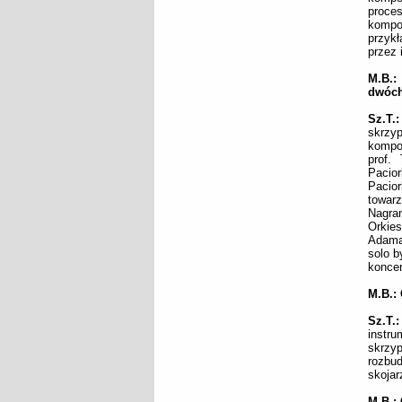
proce
kompo
przykł
przez
M.B.:
dwóch
Sz.T.
skrzyp
kompo
prof.
Pacior
Pacio
towarz
Nagra
Orkie
Adama 
solo b
koncer
M.B.: 
Sz.T.:
instru
skrzyp
rozbud
skojar
M.B.: 