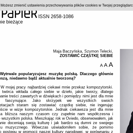
). Możesz zmienić ustawienia przechowywania plików cookies w Twojej przeglądar
ISSN 2658-1086
ie bieżące
Maja Baczyńska
,
Szymon Telecki
,
ZOSTAWIĆ CZĄSTKĘ SIEBIE
A
A
A
 Wytrwale popularyzujesz muzykę polską. Dlaczego głównie
wszą, niedawno bądź aktualnie tworzoną?
:
W mojej pracy najbardziej ciekawi mnie przekaz kompozytorski.
 twórca wkłada całego siebie w dzieło, jakie tworzy, dlatego
anie treści zawartych w dźwiękach i pomiędzy nimi jest dla mnie
st fascynujące. Jako skrzypek we wszystkich swoich
pretacjach staram się zostawiać cząstkę siebie, nie ingerując
iście w wizje kompozytorskie. Jednak ciekawsza jest dla mnie
a bliższa naszym czasom czy zupełnie nam współczesna i
 wszystkim polska. Mieszkając rok w Oviedo, obserwowałem, jak
anie doceniają swoją kulturę i jak bardzo są dumni ze swojego
ku muzycznego. Wówczas uświadomiłem sobie, że pomimo
o postępu w promocji naszej kultury narodowej, w porównaniu z