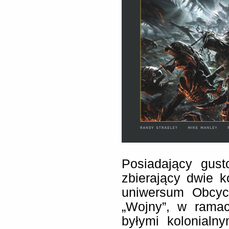
Posiadający gus
zbierający dwie 
uniwersum Obcych
„Wojny”, w ramac
byłymi kolonialn