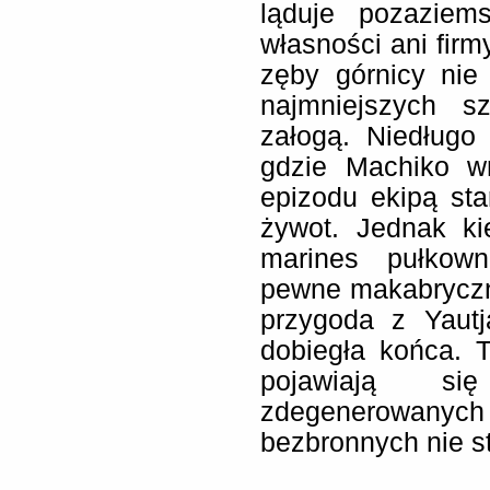
ląduje pozaziems
własności ani firm
zęby górnicy nie
najmniejszych s
załogą. Niedługo 
gdzie Machiko w
epizodu ekipą st
żywot. Jednak ki
marines pułkown
pewne makabryczne
przygoda z Yautj
dobiegła końca. 
pojawiają si
zdegenerowanych 
bezbronnych nie s