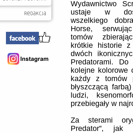
Wydawnictwo Sc
ustaje w dos
wszelkiego dobr
Horse, serwują
tomów zbierając
krótkie historie z
dwóch ikonicznyc
Predatorami. Do 
kolejne kolorowe 
każdy z tomów p
błyszczącą farbą)
ludzi, ksenomor
przebiegały w najr
Za sterami oryg
Predator”, jak 