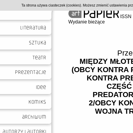
Ta strona używa ciasteczek (cookies). Możesz zmienić ustawienia p
ISSN 
Wydanie bieżące
Prze
MIĘDZY MŁOT
(OBCY KONTRA
KONTRA PR
CZĘŚĆ
PREDATOR
2/OBCY KO
WOJNA T