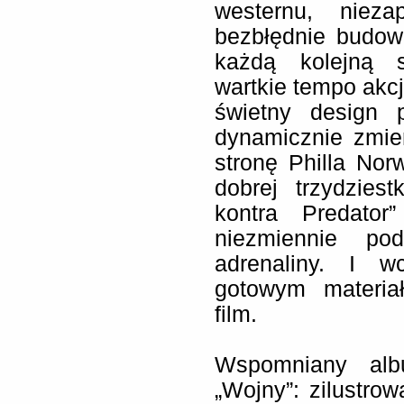
westernu, nieza
bezbłędnie budow
każdą kolejną s
wartkie tempo akc
świetny design p
dynamicznie zmien
stronę Philla No
dobrej trzydzies
kontra Predator
niezmiennie pod
adrenaliny. I w
gotowym materiał
film.
Wspomniany alb
„Wojny”: zilustro