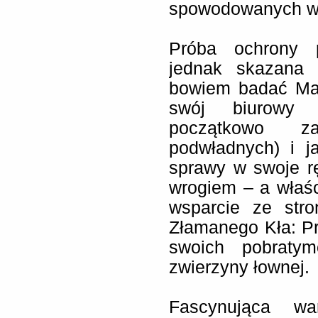
spowodowanych w
Próba ochrony p
jednak skazana 
bowiem badać Mac
swój biurowy a
początkowo z
podwładnych) i j
sprawy w swoje r
wrogiem – a właś
wsparcie ze stro
Złamanego Kła: Pr
swoich pobratym
zwierzyny łownej.
Fascynująca wa