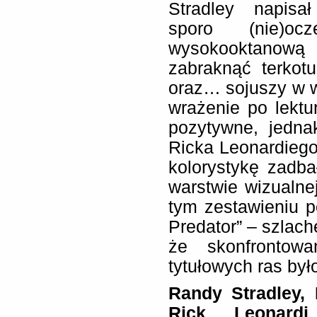
Stradley napisał
sporo (nie)oc
wysokooktanową 
zabraknąć terkotu
oraz… sojuszy w 
wrażenie po lektu
pozytywne, jedna
Ricka Leonardiego
kolorystykę zadb
warstwie wizualn
tym zestawieniu p
Predator” – szlac
że skonfrontowa
tytułowych ras był
Randy Stradley, 
Rick Leonard