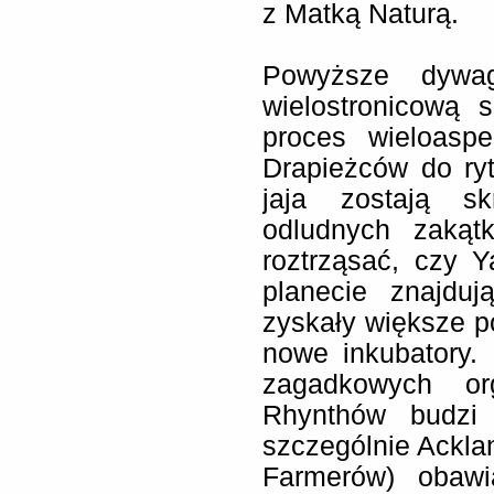
z Matką Naturą.
Powyższe dywag
wielostronicową 
proces wieloasp
Drapieżców do ryt
jaja zostają sk
odludnych zakąt
roztrząsać, czy 
planecie znajduj
zyskały większe po
nowe inkubatory. 
zagadkowych or
Rhynthów budzi 
szczególnie Ackl
Farmerów) obawi