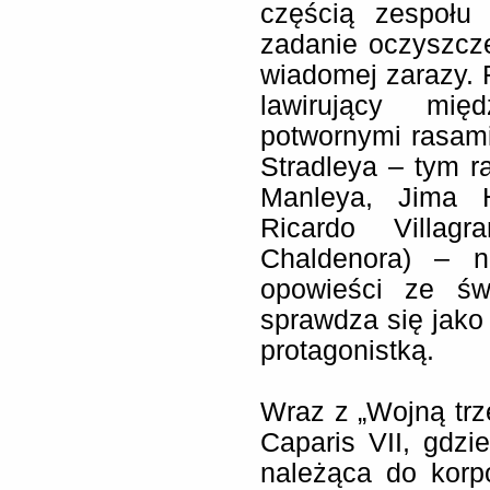
częścią zespołu
zadanie oczyszcze
wiadomej zarazy. 
lawirujący mię
potwornymi rasami,
Stradleya – tym 
Manleya, Jima H
Ricardo Villagr
Chaldenora) – n
opowieści ze św
sprawdza się jako 
protagonistką.
Wraz z „Wojną trz
Caparis VII, gdzi
należąca do korp