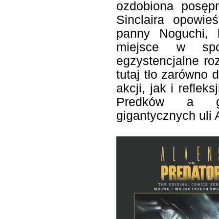
ozdobiona posęp
Sinclaira opowie
panny Noguchi, 
miejsce w społ
egzystencjalne ro
tutaj tło zarówno
akcji, jak i refle
Predków a gu
gigantycznych uli 