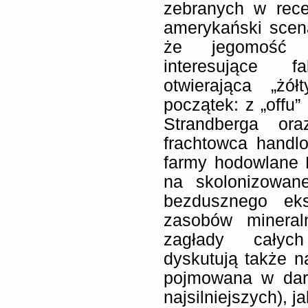
zebranych w rec
amerykański scen
że jegomość p
interesujące f
otwierająca „ż
początek: z „off
Strandberga ora
frachtowca handl
farmy hodowlane P
na skolonizowan
bezdusznego eks
zasobów mineral
zagłady całyc
dyskutują także n
pojmowana w darw
najsilniejszych), j