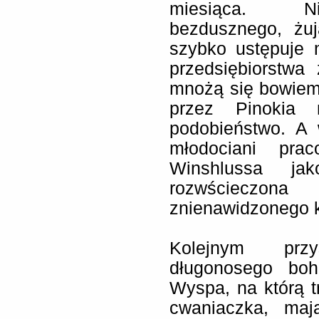
miesiąca. Ni
bezdusznego, żuj
szybko ustępuje 
przedsiębiorstwa
mnożą się bowiem
przez Pinokia 
podobieństwo. A 
młodociani prac
Winshlussa j
rozwścieczona 
znienawidzonego k
Kolejnym prz
długonosego boh
Wyspa, na którą tr
cwaniaczka, maj