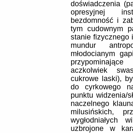
doświadczenia (pa
opresyjnej inst
bezdomność i zab
tym cudownym pa
stanie fizycznego 
mundur antrop
młodocianym gapi
przypominając
aczkolwiek swas
cukrowe laski), b
do cyrkowego na
punktu widzenia/s
naczelnego klaun
milusińskich, p
wygłodniałych w
uzbrojone w kar