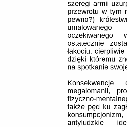
szeregi armii uzu
przewrotu w tym 
pewno?) królest
umalowanego 
oczekiwanego 
ostatecznie zos
łakociu, cierpliwi
dzięki któremu z
na spotkanie swoj
Konsekwencje c
megalomanii, pr
fizyczno-mentaln
także pęd ku zag
konsumpcjonizm, f
antyludzkie id