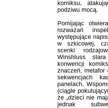
komiksu, atakuj
podziwu mocą.
Pomijając otwier
rozważań inspe
występujące napis
w szkicowej, cza
scenki rodzajo
Winshluss star
konwencji komik
znaczeń, metafor 
sekwencjach ka
panelach. Wspomn
(ciągle pokutując
że „dzieci nie maj
jednak subwe