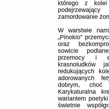
którego z kolei
podejrzewający
zamordowanie żon
W warstwie narra
„Pinokio” przemy
oraz bezkompro
sowicie podlan
przemocy i e
krasnoludków j
redukujących kol
adorowanych fet
dobrym, choć 
Karykaturalna k
wariantem poetyki 
świetnie współ