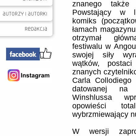
znanego także 
Powstający w l
komiks (początk
łamach magazynu „F
otrzymał głów
festiwalu w Angou
swojej siły wy
wątków, postaci
znanych czytelniko
Carla Collodiego 
datowanej na r
Winshlussa wp
opowieści tota
wybrzmiewający nu
W wersji zapro