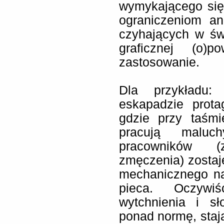
wymykającego się
ograniczeniom an
czyhających w świ
graficznej (o)p
zastosowanie.
Dla przykładu
eskapadzie prota
gdzie przy taśmi
pracują maluc
pracowników (
zmęczenia) zostaj
mechanicznego n
pieca. Oczywi
wytchnienia i sł
ponad normę, sta