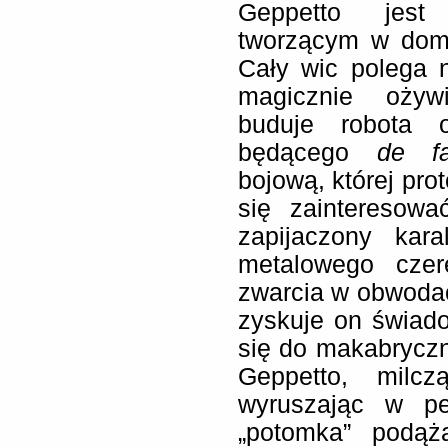
Geppetto jest
tworzącym w domo
Cały wic polega 
magicznie ożyw
buduje robota 
będącego
de fa
bojową, której pro
się zainteresow
zapijaczony kar
metalowego czer
zwarcia w obwodac
zyskuje on świad
się do makabryczn
Geppetto, milc
wyruszając w pe
„potomka” podąż