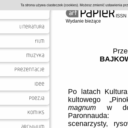
Ta strona używa ciasteczek (cookies). Możesz zmienić ustawienia p
ISSN 
Wydanie bieżące
Prze
BAJKO
Po latach Kultur
kultowego „Pin
magnum
w doro
Paronnauda: 
scenarzysty, rys