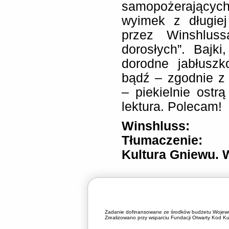
samopożerających
wyimek z długiej
przez Winshlus
dorosłych”. Bajk
dorodne jabłusz
bądź – zgodnie z
– piekielnie ostr
lektura. Polecam!
Winshluss: „
Tłumaczenie: K
Kultura Gniewu. W
Zadanie dofinansowane ze środków budżetu Wojewó
Zrealizowano przy wsparciu Fundacji Otwarty Kod Kul