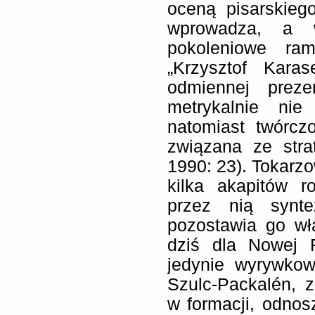
oceną pisarskieg
wprowadza, a w
pokoleniowe ra
„Krzysztof Kar
odmiennej preze
metrykalnie nie
natomiast twórcz
związana ze strat
1990: 23). Tokarz
kilka akapitów r
przez nią synt
pozostawia go wł
dziś dla Nowej 
jedynie wyrywko
Szulc-Packalén, 
w formacji, odnosz