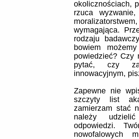
okolicznościach, 
rzuca wyzwanie, 
moralizatorstwe
wymagająca. Prz
rodzaju badawcz
bowiem możemy j
powiedzieć? Czy 
pytać, czy z
innowacyjnym, pis
Zapewne nie wpi
szczyty list ak
zamierzam stać n
należy udzielić
odpowiedzi. Twó
nowofalowych 