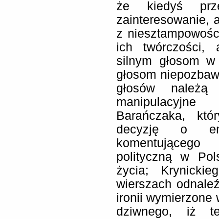
że kiedyś prz
zainteresowanie, 
z niesztampowości
ich twórczości,
silnym głosom w 
głosom niepozbawi
głosów należą 
manipulacyjn
Barańczaka, któ
decyzję o emi
komentującego 
polityczną w Pol
życia; Krynicki
wierszach odnaleź
ironii wymierzone 
dziwnego, iż te