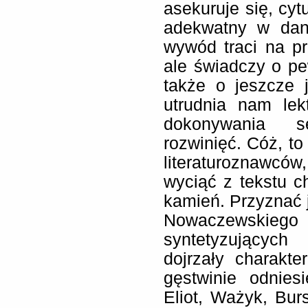
asekuruje się, cy
adekwatny w dany
wywód traci na prz
ale świadczy o p
także o jeszcze 
utrudnia nam lek
dokonywania se
rozwinięć. Cóż, to
literaturoznawców
wyciąć z tekstu c
kamień. Przyznać 
Nowaczewskiego
syntetyzujących
dojrzały charakte
gęstwinie odnies
Eliot, Ważyk, Burs