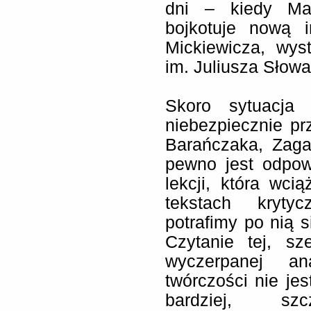
dni – kiedy Mał
bojkotuje nową i
Mickiewicza, wys
im. Juliusza Słowa
Skoro sytuacja 
niebezpiecznie p
Barańczaka, Zaga
pewno jest odpow
lekcji, która wci
tekstach krytyc
potrafimy po nią s
Czytanie tej, sz
wyczerpanej anal
twórczości nie je
bardziej, s