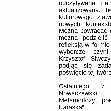
odczytywana na 
aktualizowana, b
kulturowego zjaw
nowych kontekst
Można powracać d
można podzielić 
refleksją w formie
wyborczej czyni
Krzysztof Siwcz
podjąć się zada
poświęcić tej twó
Ostatniego z
Nowaczewski, a
Metamorfozy poe
Karaska”.