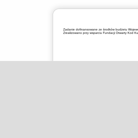
Zadanie dofinansowane ze środków budżetu Wojewó
Zrealizowano przy wsparciu Fundacji Otwarty Kod Kul