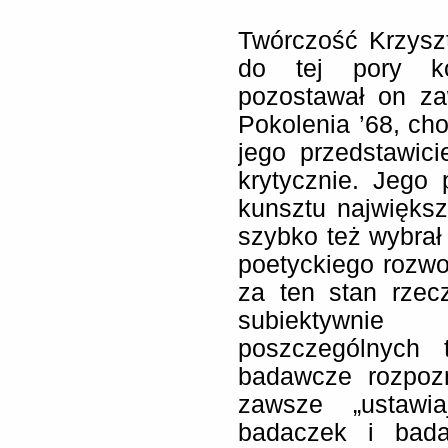
Twórczość Krzysz
do tej pory k
pozostawał on za
Pokolenia ’68, cho
jego przedstawici
krytycznie. Jego 
kunsztu największy
szybko też wybra
poetyckiego rozwo
za ten stan rzec
subiektywnie
poszczególnych 
badawcze rozpozn
zawsze „ustawia
badaczek i badac