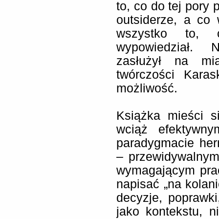
to, co do tej por
outsiderze, a co
wszystko to, 
wypowiedział. N
zasłużył na mia
twórczości Karas
możliwość.
Książka mieści s
wciąż efektywny
paradygmacie her
– przewidywalnym
wymagającym pracy
napisać „na kolani
decyzje, poprawki,
jako kontekstu, n