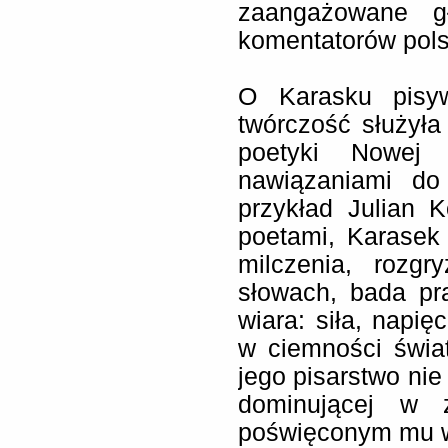
zaangażowane gł
komentatorów polsk
O Karasku pisyw
twórczość służyła
poetyki Nowej 
nawiązaniami do
przykład Julian K
poetami, Karasek
milczenia, rozg
słowach, bada pr
wiara: siła, napię
w ciemności świa
jego pisarstwo nie
dominującej w 
poświęconym mu w