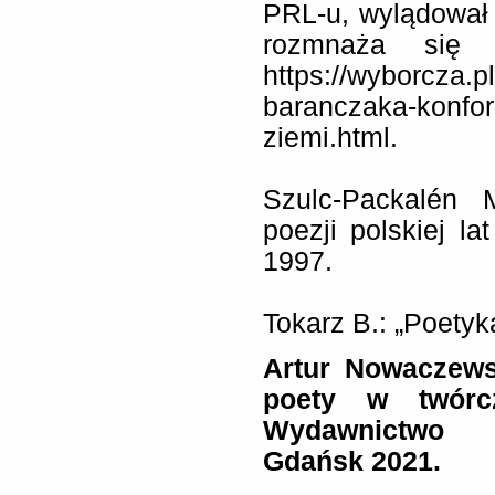
PRL-u, wylądował 
rozmnaża się w
https://wyborcza.
baranczaka-konfor
ziemi.html.
Szulc-Packalén 
poezji polskiej l
1997.
Tokarz B.: „Poetyk
Artur Nowaczews
poety w twórcz
Wydawnictwo U
Gdańsk 2021.