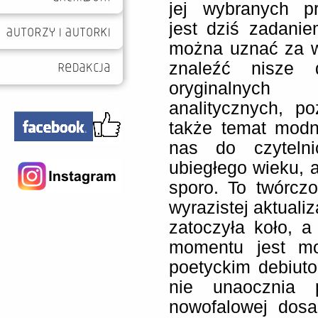
jej wybranych prz
jest dziś zadani
można uznać za w
znaleźć nisze d
oryginalnyc
analitycznych, po
także temat modn
nas do czyteln
ubiegłego wieku, a
sporo. To twórcz
wyrazistej aktuali
zatoczyła koło, a
momentu jest mo
poetyckim debiut
nie unaocznia 
nowofalowej dosa