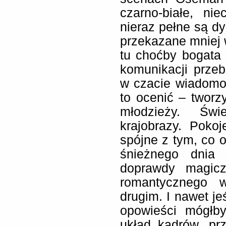
czarno-białe, n
nieraz pełne są dy
przekazane mniej 
tu choćby bogata
komunikacji prze
w czacie wiadomośc
to ocenić – tworz
młodzieży. Świ
krajobrazy. Poko
spójne z tym, co 
śnieżnego dnia
doprawdy magicz
romantycznego 
drugim. I nawet jeś
opowieści mógłb
układ kadrów, pr