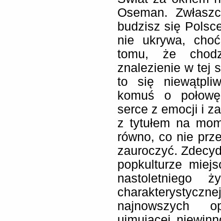
Oseman. Zwłaszc
budzisz się Polsc
nie ukrywa, choć
tomu, że chodz
znalezienie w tej se
to się niewątpl
komuś o połowę
serce z emocji i z
z tytułem na mom
równo, co nie prz
zauroczyć. Zdecyd
popkulturze miej
nastoletniego 
charakterystyczn
najnowszych o
ujmującej niewinn