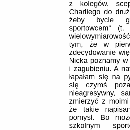
z kolegów, sce
Charliego do druż
żeby bycie ge
sportowcem” (t.
wielowymiarowość 
tym, że w pier
zdecydowanie więce
Nicka poznamy w 
i zagubieniu. A naw
łapałam się na py
się czymś poza
nieagresywny, s
zmierzyć z moimi
że takie napisan
pomysł. Bo moż
szkolnym spo