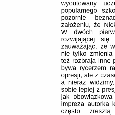
wyoutowany ucz
popularnego szk
pozornie bezna
założeniu, że Nic
W dwóch pierws
rozwijającej się
zauważając, że 
nie tylko zmienia
też rozbraja inne
bywa rycerzem ra
opresji, ale z cza
a nieraz widzimy
sobie lepiej z pre
jak obowiązkowa 
impreza autorka 
często zresztą