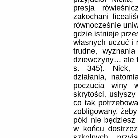
presja rówieśni
zakochani liceali
równocześnie uniw
gdzie istnieje prz
własnych uczuć i n
trudne, wyznania
dziewczyny… ale te
s. 345). Nick, 
działania, natomi
poczucia winy w
skrytości, usłyszy
co tak potrzebowa
zobligowany, żeby
póki nie będziesz 
w końcu dostrzeż
szkolnych „przyj