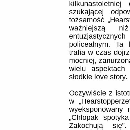
kilkunastoletni
szukającej odpo
tożsamość „Hears
ważniejszą ni
entuzjastycznych
policealnym. Ta
trafia w czas dojr
mocniej, zanurzona
wielu aspektach 
słodkie love story.
Oczywiście z isto
w „Hearstopperze”
wyeksponowany n
„Chłopak spotyka
Zakochują się”.