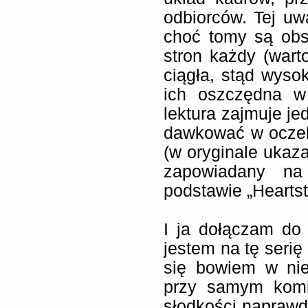
odbiorców. Tej uwa
choć tomy są obs
stron każdy (wart
ciągła, stąd wysok
ich oszczędna w
lektura zajmuje je
dawkować w oczeki
(w oryginale ukaza
zapowiadany na 
podstawie „Heartst
I ja dołączam do
jestem na tę serię 
się bowiem w nie
przy samym komi
słodkości naprawd