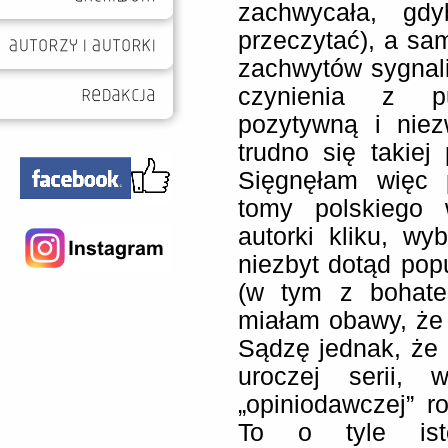
zachwycała, gdy
przeczytać), a sam
zachwytów sygnal
czynienia z pub
pozytywną i niez
trudno się takiej 
Sięgnęłam więc 
tomy polskiego 
autorki kliku, w
niezbyt dotąd pop
(w tym z bohater
miałam obawy, że 
Sądzę jednak, że 
uroczej serii, 
„opiniodawczej” r
To o tyle isto