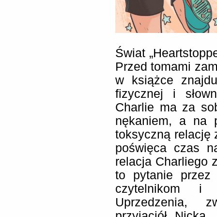
Świat „Heartstoppe
Przed tomami zam
w książce znajdu
fizycznej i słow
Charlie ma za so
nękaniem, a na p
toksyczną relacj
poświęca czas n
relacja Charliego 
to pytanie przez
czytelnikom i c
Uprzedzenia, z
przyjaciół Nicka