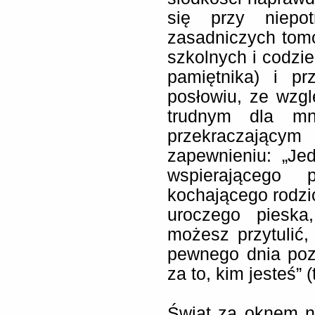
się przy niepo
zasadniczych tom
szkolnych i codzie
pamiętnika) i p
posłowiu, ze wzg
trudnym dla mn
przekraczającym
zapewnieniu: „Je
wspierającego 
kochającego rodzi
uroczego pieska,
możesz przytulić, 
pewnego dnia poz
za to, kim jesteś” (t
Świat za oknem nie