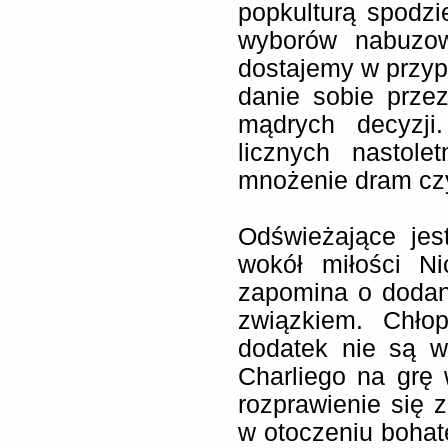
popkulturą spodzi
wyborów nabuzow
dostajemy w przyp
danie sobie prze
mądrych decyzji
licznych nastole
mnożenie dram cz
Odświeżające jes
wokół miłości N
zapomina o doda
związkiem. Chło
dodatek nie są w
Charliego na grę 
rozprawienie się 
w otoczeniu bohat