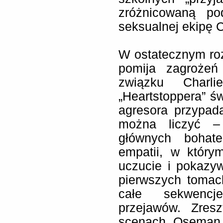
zróżnicowaną po
seksualnej ekipę C
W ostatecznym ro
pomija zagrożeń
związku Charl
„Heartstoppera” ś
agresora przypadaj
można liczyć –
głównych bohate
empatii, w który
uczucie i pokazyw
pierwszych tomac
całe sekwencj
przejawów. Zres
scenach Oseman 