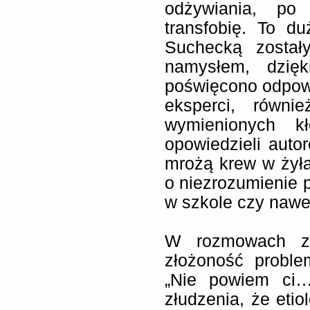
odżywiania, po 
transfobię. To d
Suchecką został
namysłem, dzię
poświęcono odpowie
eksperci, równi
wymienionych k
opowiedzieli auto
mrożą krew w żyłac
o niezrozumienie p
w szkole czy nawe
W rozmowach z 
złożoność probl
„Nie powiem ci…
złudzenia, że etio