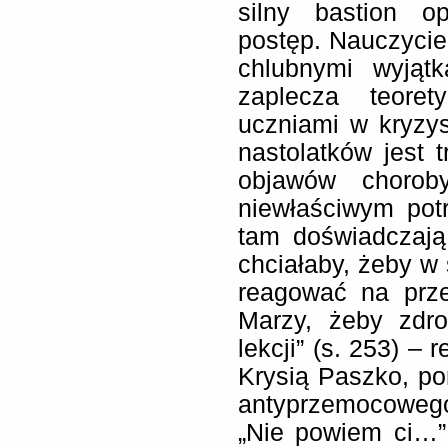
silny bastion o
postęp. Nauczycie
chlubnymi wyjątk
zaplecza teore
uczniami w kryzysi
nastolatków jest 
objawów chorob
niewłaściwym pot
tam doświadczają
chciałaby, żeby w 
reagować na prze
Marzy, żeby zdr
lekcji” (s. 253) –
Krysią Paszko, po
antyprzemocowego 
„Nie powiem ci…”