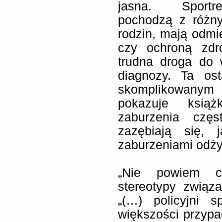
jasna. Sportre
pochodzą z różny
rodzin, mają odm
czy ochroną zdro
trudna droga do 
diagnozy. Ta ost
skomplikowanym 
pokazuje książ
zaburzenia częs
zazębiają się, 
zaburzeniami odży
„Nie powiem ci
stereotypy związ
„(…) policyjni s
większości przyp