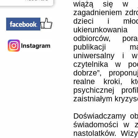
wiążą się w j
zagadnieniem zdr
dzieci i młod
ukierunkowani
odbiorców, po
publikacji m
uniwersalny i w
czytelnika w po
dobrze”, proponu
realne kroki, 
psychicznej profi
zaistniałym kryzy
Doświadczamy ob
świadomości w z
nastolatków. Wizy