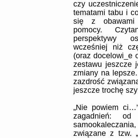
czy uczestniczenie
tematami tabu i c
się z obawami d
pomocy. Czyta
perspektywy os
wcześniej niż cz
(oraz docelowi_e 
zestawu jeszcze j
zmiany na lepsze.
zazdrość związana
jeszcze trochę szy
„Nie powiem ci…”
zagadnień: od
samookaleczania,
związane z tzw. „