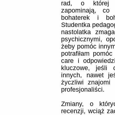
rad, o której
zapominają, co 
bohaterek i bo
Studentka pedagog
nastolatka zmag
psychicznymi, op
żeby pomóc innym,
potrafiłam pomóc 
care i odpowiedz
kluczowe, jeśli
innych, nawet jeś
życzliwi znajomi
profesjonaliści.
Zmiany, o który
recenzji, wciąż z