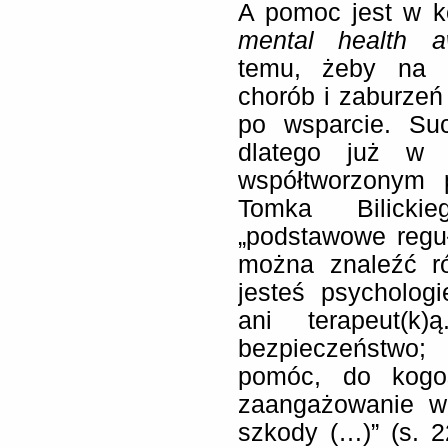
A pomoc jest w k
mental health a
temu, żeby na 
chorób i zaburzeń 
po wsparcie. Su
dlatego już w p
współtworzonym p
Tomka Bilickie
„podstawowe regu
można znaleźć ró
jesteś psychologi
ani terapeut(
bezpieczeństwo; 
pomóc, do kogoś
zaangażowanie w
szkody (…)” (s. 2