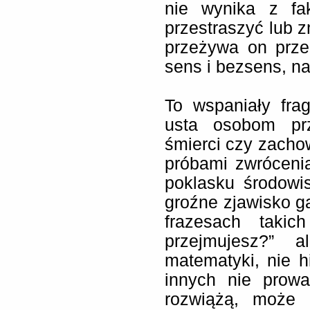
nie wynika z fa
przestraszyć lub 
przeżywa on prze
sens i bezsens, na
To wspaniały fra
usta osobom pr
śmierci czy zacho
próbami zwróceni
poklasku środowi
groźne zjawisko ga
frazesach taki
przejmujesz?” 
matematyki, nie h
innych nie prow
rozwiążą, może 