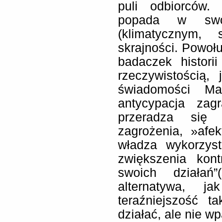
puli odbiorców
popada w swo
(klimatycznym, 
skrajności. Powołu
badaczek histori
rzeczywistością, 
świadomości Ma
antycypacja zagr
przeradza się
zagrożenia, »afe
władza wykorzyst
zwiększenia kontr
swoich działań
alternatywa, j
teraźniejszość t
działać, ale nie w