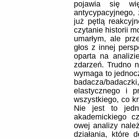
pojawia się wię
antycypacyjnego,
już pętlą reakcyj
czytanie historii 
umarłym, ale prz
głos z innej pers
oparta na analiz
zdarzeń. Trudno 
wymaga to jednoc
badacza/badaczki,
elastycznego i p
wszystkiego, co kr
Nie jest to jed
akademickiego c
owej analizy nale
działania, które 