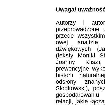
Uwaga/ uważnoś
Autorzy i auto
przeprowadzone a
przede wszystkim
owej analizie 
dźwiękowych (Ja
(teksty Moniki S
Joanny Klisz),
prewencyjne wyk
historii natural
odsłony znanyc
Słodkowski), pos
gospodarowaniu 
relacji, jakie łącz