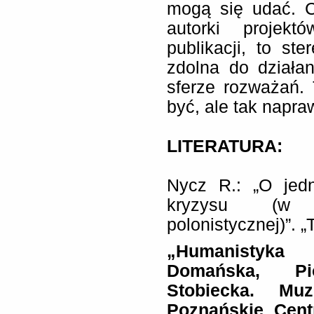
mogą się udać. C
autorki projek
publikacji, to ste
zdolna do działa
sferze rozważań.
być, ale tak napra
LITERATURA:
Nycz R.: „O je
kryzysu (w h
polonistycznej)”. „
„Humanistyka
Domańska, Pi
Stobiecka. Mu
Poznańskie Cent