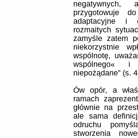
negatywnych, 
przygotowuje do
adaptacyjne i 
rozmaitych sytua
zamyśle zatem p
niekorzystnie w
wspólnotę, uważa
wspólnego« i 
niepożądane” (s. 4
Ów opór, a właś
ramach zaprezent
głównie na przest
ale sama definic
odruchu pomyśl
stworzenia now