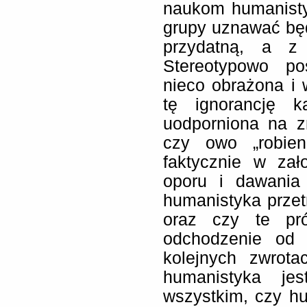
naukom humanistyc
grupy uznawać będ
przydatną, a z 
Stereotypowo po
nieco obrażona i 
tę ignorancję k
uodporniona na z
czy owo „robien
faktycznie w zał
oporu i dawania
humanistyka przet
oraz czy te pr
odchodzenie od 
kolejnych zwrota
humanistyka je
wszystkim, czy hu