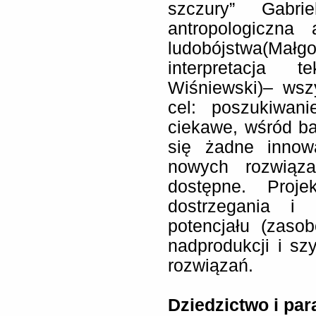
szczury” Gabrie
antropologiczna
ludobójstwa(M
interpretacja t
Wiśniewski)– wsz
cel: poszukiwani
ciekawe, wśród ba
się żadne innowa
nowych rozwiąz
dostępne. Proj
dostrzegania i 
potencjału (zasob
nadprodukcji i s
rozwiązań.
Dziedzictwo i pa