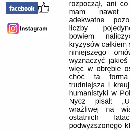
rozpoczął, ani co
mam nawet p
adekwatne pozos
liczby pojedyn
bowiem nalicz
kryzysów całkiem 
niniejszego omó
wyznaczyć jakieś
więc w obrębie os
choć ta forma 
trudniejsza i kreu
humanistyki w Po
Nycz pisał: „U
wrażliwej na wia
ostatnich la
podwyższonego kl