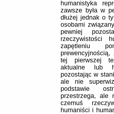
humanistyka rep
zawsze była w p
dłużej jednak o 
osobami związany
pewniej pozos
rzeczywistości
zapętleniu p
prewencyjnością,
tej pierwszej t
aktualne lub h
pozostając w stani
ale nie superwiz
podstawie ost
przestrzega, ale 
czemuś rzeczy
humaniści i humani