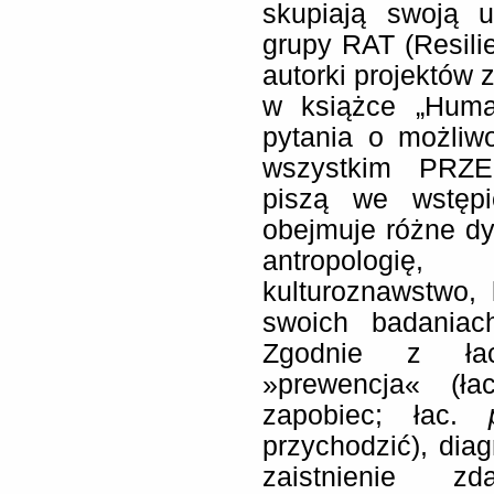
skupiają swoją u
grupy RAT (Resili
autorki projektów
w książce „Human
pytania o możliw
wszystkim PRZEC
piszą we wstępi
obejmuje różne dy
antropologię,
kulturoznawstwo, 
swoich badaniach
Zgodnie z łac
»prewencja« (ł
zapobiec; łac.
przychodzić), dia
zaistnienie z