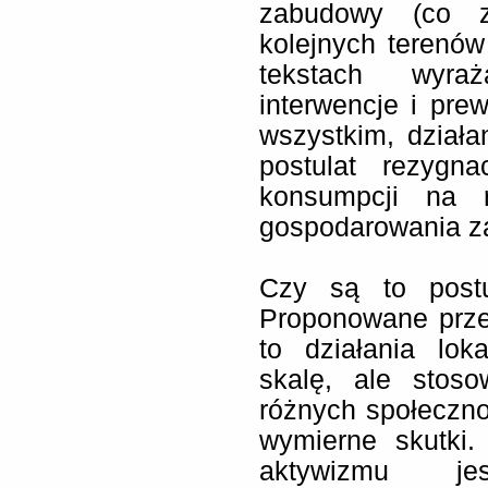
zabudowy (co z
kolejnych terenów
tekstach wyra
interwencje i pre
wszystkim, działa
postulat rezygn
konsumpcji na 
gospodarowania za
Czy są to postul
Proponowane przez
to działania lok
skalę, ale stos
różnych społeczn
wymierne skutki
aktywizmu je