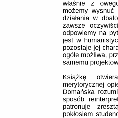
właśnie z owego
możemy wysnuć wn
działania w dbał
zawsze oczywiśc
odpowiemy na pyt
jest w humanistyc
pozostaje jej cha
ogóle możliwa, prz
samemu projektow
Książkę otwie
merytorycznej opi
Domańska rozumie
sposób reinterpre
patronuje zresz
pokłosiem studenc