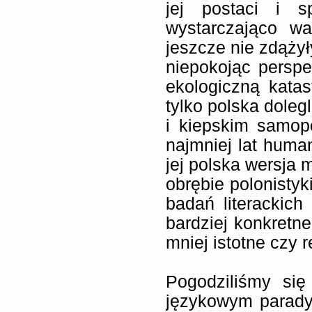
jej postaci i s
wystarczająco wa
jeszcze nie zdążył
niepokojąc perspe
ekologiczną katas
tylko polska dole
i kiepskim samop
najmniej lat huma
jej polska wersja 
obrębie polonistyk
badań literackich
bardziej konkretne
mniej istotne czy 
Pogodziliśmy si
językowym parady