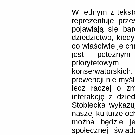
W jednym z tekst
reprezentuje prz
pojawiają się ba
dziedzictwo, kiedy
co właściwie je ch
jest potężny
priorytetowy
konserwatorski
prewencji nie myśl
lecz raczej o z
interakcję z dzie
Stobiecka wykazu
naszej kulturze oc
można będzie je
społecznej świa