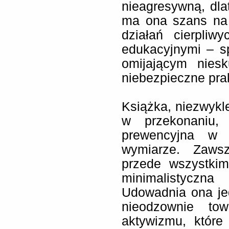
nieagresywną, dl
ma ona szans na
działań cierpliw
edukacyjnymi – s
omijającym nies
niebezpieczne prak
Książka, niezwykl
w przekonaniu,
prewencyjna w 
wymiarze. Zawsz
przede wszystki
minimalistyczna
Udowadnia ona jed
nieodzownie to
aktywizmu, które