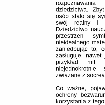
rozpoznawani
dziedzictwa. Zbyt
osób stało się s
swój realny i m
Dziedzictwo nauc
przestrzeni sym
nieidealnego mate
zaniedbując to, 
zasługuje, nawet 
przykład mit „
niejednokrotnie
związane z socrea
Co ważne, pojawi
ochrony bezwarun
korzystania z teg