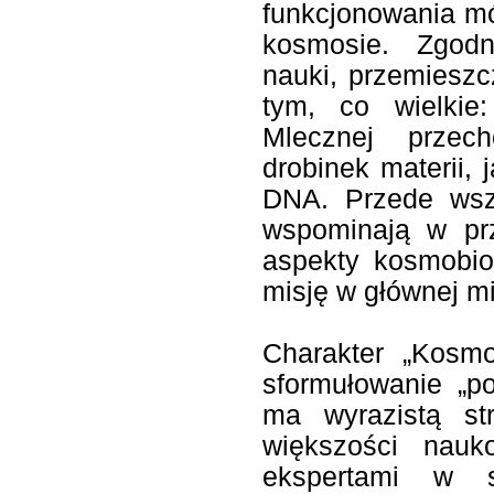
funkcjonowania m
kosmosie. Zgodn
nauki, przemieszc
tym, co wielkie
Mlecznej przec
drobinek materii, 
DNA. Przede wsz
wspominają w pr
aspekty kosmobiol
misję w głównej m
Charakter „Kosmo
sformułowanie „p
ma wyrazistą str
większości nauk
ekspertami w s