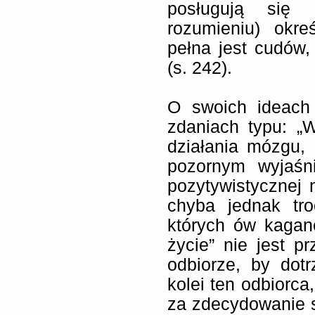
posługują się 
rozumieniu) okre
pełna jest cudów,
(s. 242).
O swoich ideach
zdaniach typu: „
działania mózgu,
pozornym wyjaśni
pozytywistycznej 
chyba jednak tro
których ów kagan
życie” nie jest p
odbiorze, by dot
kolei ten odbiorca
za zdecydowanie st