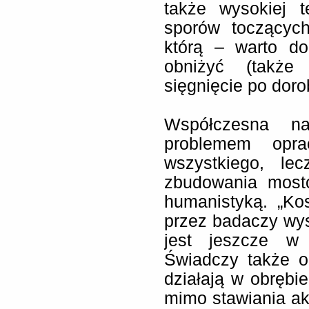
także wysokiej t
sporów toczących
którą – warto d
obniżyć (także 
sięgnięcie po doro
Współczesna na
problemem oprac
wszystkiego, le
zbudowania most
humanistyką. „Ko
przez badaczy wys
jest jeszcze w 
Świadczy także o
działają w obrębie
mimo stawiania akc