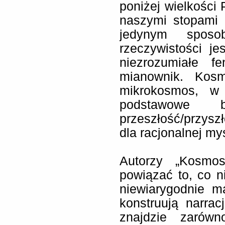
poniżej wielkości 
naszymi stopami 
jedynym spos
rzeczywistości je
niezrozumiałe f
mianownik. Kosm
mikrokosmos, w 
podstawowe b
przeszłość/przysz
dla racjonalnej myś
Autorzy „Kosmos
powiązać to, co n
niewiarygodnie m
konstruują narrac
znajdzie zarówn