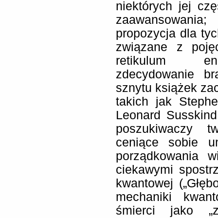
niektórych jej c
zaawansowania;
propozycja dla ty
związane z poję
retikulum en
zdecydowanie bra
sznytu książek za
takich jak Steph
Leonard Susskind
poszukiwaczy t
ceniące sobie u
porządkowania w
ciekawymi spostrz
kwantowej („Głębo
mechaniki kwanto
śmierci jako „