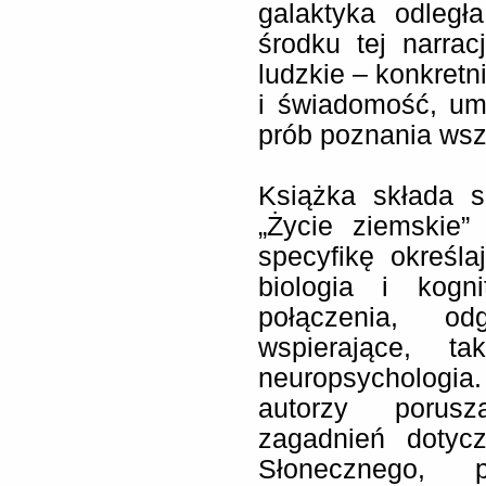
galaktyka odległ
środku tej narrac
ludzkie – konkretn
i świadomość, um
prób poznania wsz
Książka składa s
„Życie ziemskie”
specyfikę określa
biologia i kogn
połączenia, od
wspierające, t
neuropsychologi
autorzy porusz
zagadnień dotycz
Słonecznego, p