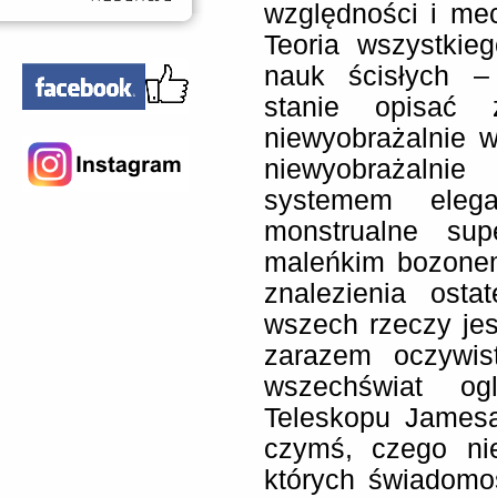
względności i mec
Teoria wszystkie
nauk ścisłych 
stanie opisać 
niewyobrażalnie wi
niewyobrażalnie
systemem elega
monstrualne su
maleńkim bozonem
znalezienia ost
wszech rzeczy je
zarazem oczywis
wszechświat og
Teleskopu Jamesa
czymś, czego ni
których świadomo