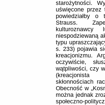
starożytności. W
uświęcone przez t
powiedziałby o 
Strauss. Za
kulturoznawcy 
niespodziewaną ak
typu upraszczający
s. 233) pojawia s
kreacjonizmu. A
oczywiście, sł
wątpliwości, czy
(kreacjonista
skłonnościach rac
Obecność w „Kosm
można jednak zroz
społeczno-polityc