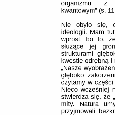
organizmu z 
kwantowym” (s. 11
Nie obyło się, 
ideologii. Mam tu
wprost, bo to, ż
służące jej gr
strukturami głęb
kwestię odrębną i 
„Nasze wyobrażeni
głęboko zakorzen
czytamy w części 
Nieco wcześniej 
stwierdza się, że 
mity. Natura umy
przyjmowali bezk