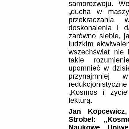
samorozwoju. We
„ducha w maszyn
przekraczania 
doskonalenia i 
zarówno siebie, ja
ludzkim ekwiwalen
wszechświat nie 
takie rozumien
upomnieć w dzisie
przynajmniej
redukcjonistycz
„Kosmos i życie
lekturą.
Jan Kopcewicz,
Strobel: „Kosm
Naukowe Uniwer