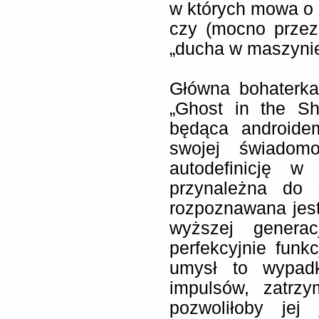
w których mowa o r
czy (mocno przez
„ducha w maszynie
Główna bohaterka
„Ghost in the Sh
będąca androide
swojej świadomo
autodefinicję 
przynależna do s
rozpoznawana jest
wyższej generac
perfekcyjnie funk
umysł to wypadk
impulsów, zatrz
pozwoliłoby jej