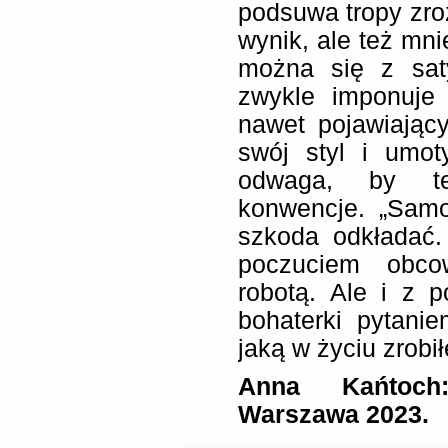
podsuwa tropy zroz
wynik, ale też mni
można się z saty
zwykle imponuje 
nawet pojawiając
swój styl i umot
odwaga, by te
konwencje. „Samo
szkoda odkładać.
poczuciem obco
robotą. Ale i z 
bohaterki pytanie
jaką w życiu zrobił
Anna Kańtoch:
Warszawa 2023.