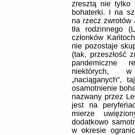
zresztą nie tylko
bohaterki. I na s
na rzecz zwrotów 
tła rodzinnego (
członków Kańtoch 
nie pozostaje skup
(tak, przeszłość z
pandemiczne r
niektórych, w
„naciąganych”, ta
osamotnienie boha
nazwany przez Le
jest na peryferi
mierze uwięzion
dodatkowo samotn
w okresie ograni