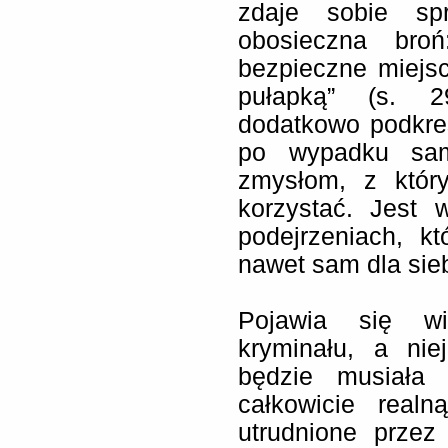
zdaje sobie sp
obosieczna bro
bezpieczne miejs
pułapką” (s. 2
dodatkowo podkreś
po wypadku sam
zmysłom, z któr
korzystać. Jest
podejrzeniach, kt
nawet sam dla sieb
Pojawia się wi
kryminału, a nie
będzie musiała
całkowicie real
utrudnione przez