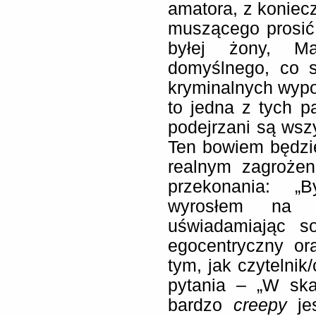
amatora, z koniec
muszącego prosić
byłej żony, M
domyślnego, co s
kryminalnych wypom
to jedna z tych p
podejrzani są ws
Ten bowiem będzie
realnym zagrożen
przekonania: „
wyrosłem na m
uświadamiając so
egocentryczny or
tym, jak czytelnik
pytania – „W ska
bardzo
creepy
jes