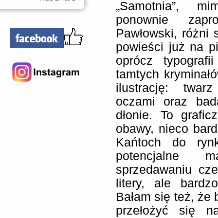
„Samotnia”, m
ponownie zapro
Pawłowski, różni 
powieści już na p
oprócz typografi
tamtych kryminał
ilustrację: twa
oczami oraz bad
dłonie. To grafi
obawy, nieco bar
Kańtoch do rynk
potencjalne 
sprzedawaniu cz
litery, ale bard
Bałam się też, że
przełożyć się n