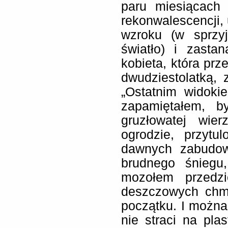
paru miesiącach
rekonwalescencji, 
wzroku (w sprzyj
światło) i zast
kobieta, która prz
dwudziestolatką, 
„Ostatnim widoki
zapamiętałem, b
gruzłowatej wie
ogrodzie, przyt
dawnych zabudow
brudnego śniegu,
mozołem przedzi
deszczowych chmu
początku. I można
nie straci na pla