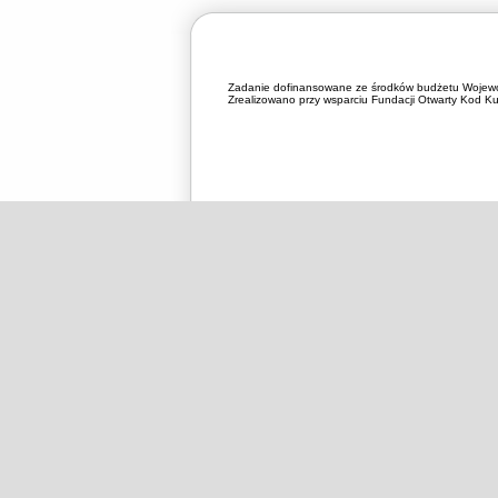
Zadanie dofinansowane ze środków budżetu Wojewó
Zrealizowano przy wsparciu Fundacji Otwarty Kod Kul