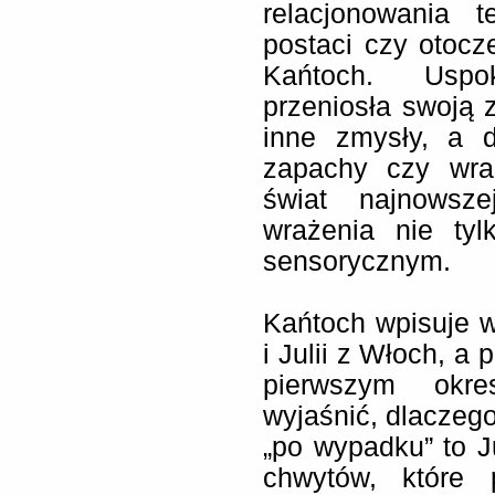
relacjonowania 
postaci czy otoc
Kańtoch. Uspo
przeniosła swoją z
inne zmysły, a d
zapachy czy wra
świat najnowsze
wrażenia nie tyl
sensorycznym.
Kańtoch wpisuje 
i Julii z Włoch, a
pierwszym okre
wyjaśnić, dlaczego 
„po wypadku” to Ju
chwytów, które 