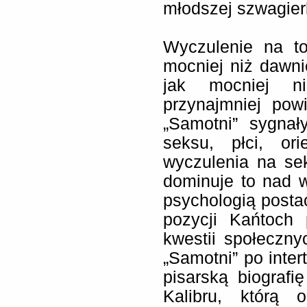
młodszej szwagierk
Wyczulenie na t
mocniej niż dawn
jak mocniej n
przynajmniej pow
„Samotni” sygna
seksu, płci, ori
wyczulenia na sek
dominuje to nad 
psychologią postac
pozycji Kańtoch 
kwestii społeczn
„Samotni” po inter
pisarską biografi
Kalibru, którą 