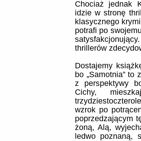
Chociaż jednak K
idzie w stronę thr
klasycznego krymin
potrafi po swojemu
satysfakcjonujący.
thrillerów zdecydo
Dostajemy książk
bo „Samotnia” to
z perspektywy bo
Cichy, miesz
trzydziestocztero
wzrok po potrące
poprzedzającym tę
żoną, Alą, wyjech
ledwo poznaną, s