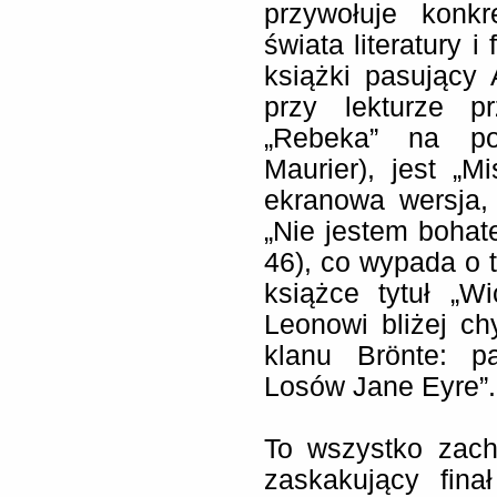
przywołuje konkr
świata literatury i
książki pasujący 
przy lekturze p
„Rebeka” na po
Maurier), jest „M
ekranowa wersja,
„Nie jestem bohate
46), co wypada o t
książce tytuł „W
Leonowi bliżej ch
klanu Brönte: p
Losów Jane Eyre”.
To wszystko zach
zaskakujący fina