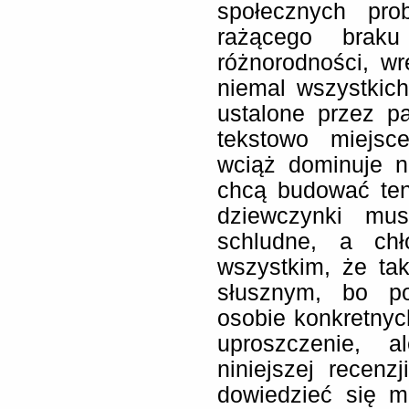
społecznych pro
rażącego braku
różnorodności, w
niemal wszystkich
ustalone przez pa
tekstowo miejsc
wciąż dominuje n
chcą budować ten
dziewczynki mu
schludne, a chł
wszystkim, że tak
słusznym, bo po
osobie konkretnyc
uproszczenie, 
niniejszej recenz
dowiedzieć się m