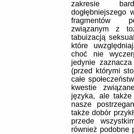
zakresie bar
dogłębniejszego 
fragmentów po
związanym z toż
tabuizacją seksu
które uwzględnia
choć nie wyczerp
jedynie zaznacza
(przed którymi sto
całe społeczeństwo
kwestie związan
języka, ale takż
nasze postrzegani
także dobór przyk
przede wszystki
również podobne 