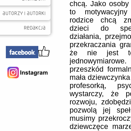
chcą. Jako osoby 
to motywacyjny
rodzice chcą z
dzieci do speł
działania, przejmo
przekraczania gra
że nie jest t
jednowymiarowe
przeszkód formal
mała dziewczynka c
profesorką, ps
wystarczy, że p
rozwoju, zdobędzi
pozwolą jej spe
musimy przekroczy
dziewczęce marze