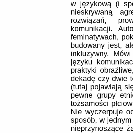
w językową (i sp
nieskrywaną agr
rozwiązań, pro
komunikacji. Aut
feminatywach, po
budowany jest, al
inkluzywny. Mówi
języku komunikac
praktyki obraźliw
dekadę czy dwie 
(tutaj pojawiają s
pewne grupy etni
tożsamości płciowe
Nie wyczerpuje o
sposób, w jednym a
nieprzynoszące ża