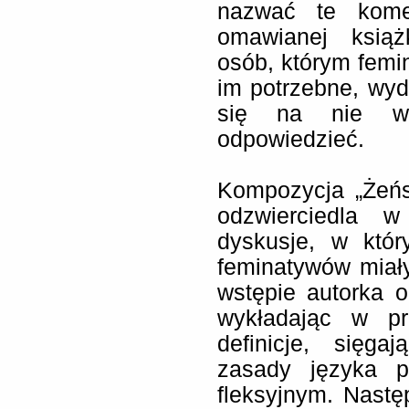
nazwać te komen
omawianej książ
osób, którym femi
im potrzebne, wyd
się na nie w 
odpowiedzieć.
Kompozycja „Żeńs
odzwierciedla 
dyskusje, w któr
feminatywów miały
wstępie autorka 
wykładając w pr
definicje, sięg
zasady języka po
fleksyjnym. Następ