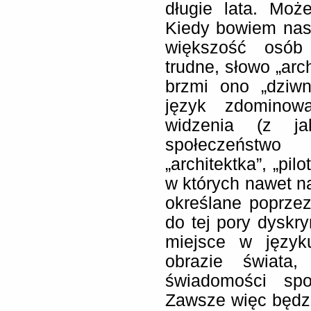
długie lata. Moż
Kiedy bowiem nas
większość osób 
trudne, słowo „arc
brzmi ono „dziwn
język zdominow
widzenia (z ja
społeczeństwo 
„architektka”, „pil
w których nawet na
określane poprzez
do tej pory dysk
miejsce w język
obrazie świata
świadomości spo
Zawsze więc będzi