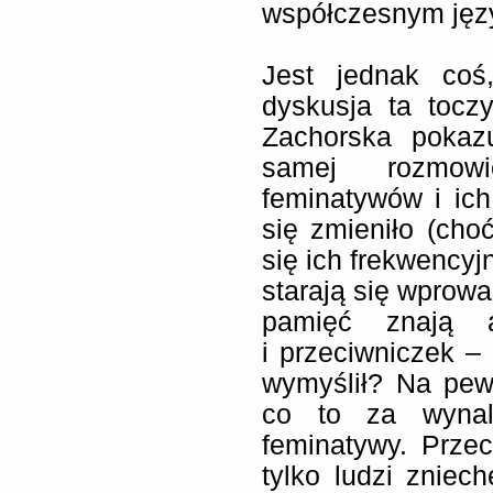
współczesnym jęz
Jest jednak co
dyskusja ta tocz
Zachorska pokaz
samej rozmowie
feminatywów i ic
się zmieniło (cho
się ich frekwencyj
starają się wprow
pamięć znają a
i przeciwniczek –
wymyślił? Na pewn
co to za wyna
feminatywy. Prze
tylko ludzi zniec