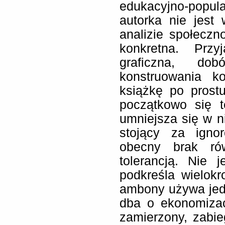
edukacyjno-popula
autorka nie jest
analizie społeczn
konkretna. Prz
graficzna, do
konstruowania ko
książkę po prost
początkowo się t
umniejsza się w ni
stojący za igno
obecny brak ró
tolerancją. Nie 
podkreśla wielokr
ambony używa jedy
dba o ekonomizac
zamierzony, zabieg