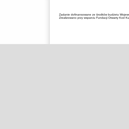
Zadanie dofinansowane ze środków budżetu Wojewó
Zrealizowano przy wsparciu Fundacji Otwarty Kod Kul