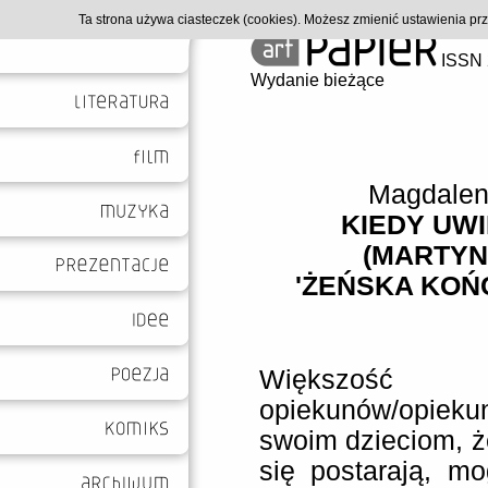
Ta strona używa ciasteczek (cookies). Możesz zmienić ustawienia p
ISSN 
Wydanie bieżące
Magdalen
KIEDY UW
(MARTYN
'ŻEŃSKA KOŃ
Większość 
opiekunów/opie
swoim dzieciom, że
się postarają, mo