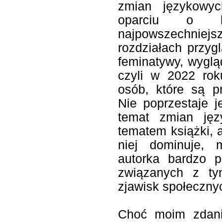
zmian językowyc
oparciu o b
najpowszechniej
rozdziałach przyg
feminatywy, wyglą
czyli w 2022 rok
osób, które są 
Nie poprzestaje 
temat zmian ję
tematem książki, 
niej dominuje, 
autorka bardzo p
związanych z ty
zjawisk społeczny
Choć moim zdani