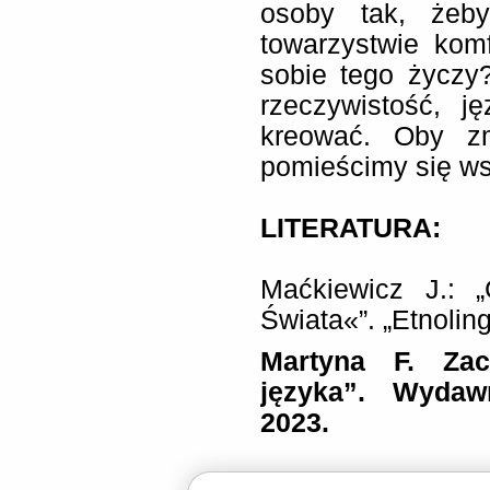
osoby tak, żeb
towarzystwie kom
sobie tego życzy?
rzeczywistość, j
kreować. Oby zm
pomieścimy się ws
LITERATURA:
Maćkiewicz J.: 
Świata«”. „Etnolin
Martyna F. Zac
języka”. Wydaw
2023.