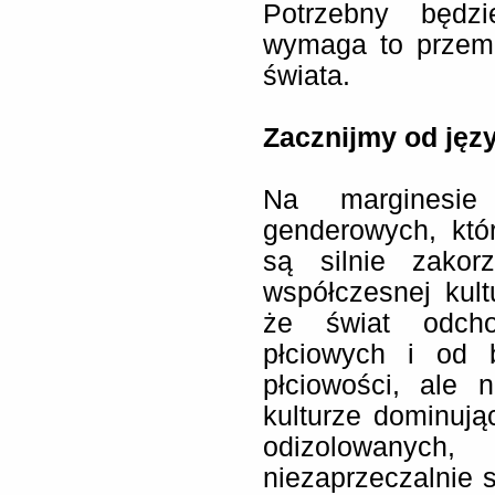
Potrzebny będzi
wymaga to przem
świata.
Zacznijmy od jęz
Na marginesie
genderowych, któ
są silnie zako
współczesnej kul
że świat odcho
płciowych i od 
płciowości, ale 
kulturze dominując
odizolowanych
niezaprzeczalnie s