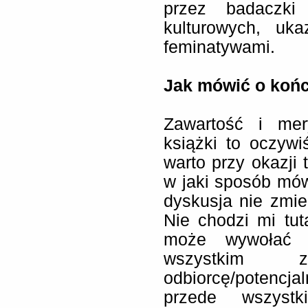
przez badaczki
kulturowych, uk
feminatywami.
Jak mówić o koń
Zawartość i mer
książki to oczywiś
warto przy okazji 
w jaki sposób mów
dyskusja nie zmien
Nie chodzi mi tuta
może wywołać k
wszystkim 
odbiorcę/potencj
przede wszyst