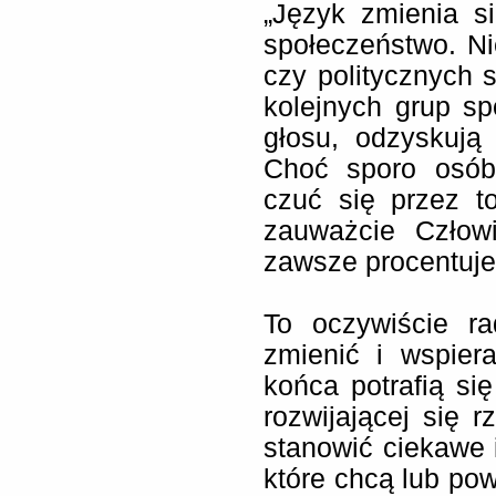
„Język zmienia s
społeczeństwo. Nie
czy politycznych s
kolejnych grup s
głosu, odzyskują
Choć sporo osób
czuć się przez t
zauważcie Człow
zawsze procentuje”
To oczywiście r
zmienić i wspier
końca potrafią si
rozwijającej się 
stanowić ciekawe 
które chcą lub po