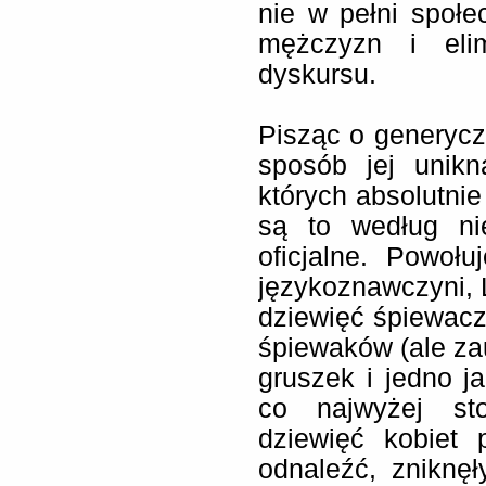
nie w pełni społ
mężczyzn i elim
dyskursu.
Pisząc o generycz
sposób jej unikn
których absolutnie
są to według ni
oficjalne. Powoł
językoznawczyni, 
dziewięć śpiewacz
śpiewaków (ale za
gruszek i jedno ja
co najwyżej sto
dziewięć kobiet 
odnaleźć, zniknęł