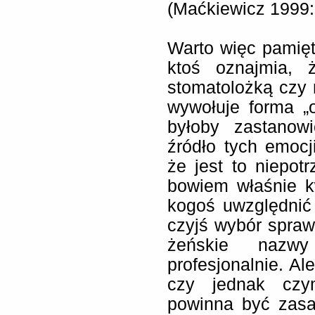
(Maćkiewicz 1999:
Warto więc pamię
ktoś oznajmia, 
stomatolożką czy 
wywołuje forma „o
byłoby zastanow
źródło tych emocj
że jest to niepot
bowiem właśnie k
kogoś uwzględnić
czyjś wybór spraw
żeńskie nazw
profesjonalnie. A
czy jednak czym
powinna być zasa