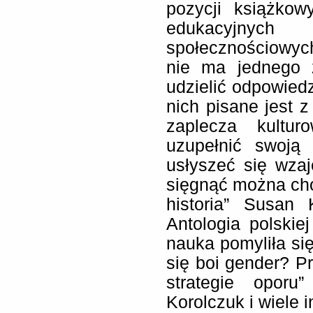
pozycji książkow
edukacyjnyc
społecznościowyc
nie ma jednego ź
udzielić odpowiedz
nich pisane jest z
zaplecza kultur
uzupełnić swoją
usłyszeć się wza
sięgnąć można cho
historia” Susan 
Antologia polskiej
nauka pomyliła się
się boi gender? Pr
strategie oporu
Korolczuk i wiele i