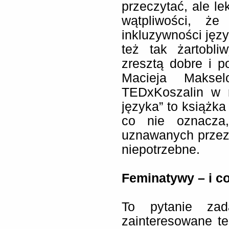
przeczytać, ale le
wątpliwości, że
inkluzywności język
też tak żartobli
zresztą dobre i p
Macieja Maksel
TEDxKoszalin w 
języka” to książk
co nie oznacza
uznawanych przez 
niepotrzebne.
Feminatywy – i co
To pytanie zad
zainteresowane t