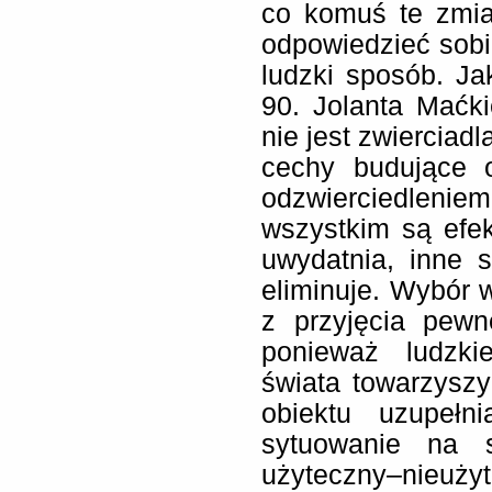
co komuś te zmia
odpowiedzieć sobie
ludzki sposób. Ja
90. Jolanta Maćk
nie jest zwierciad
cechy budujące 
odzwierciedlen
wszystkim są ef
uwydatnia, inne 
eliminuje. Wybór 
z przyjęcia pew
ponieważ ludzki
świata towarzysz
obiektu uzupełn
sytuowanie na sk
użyteczny–nieuży