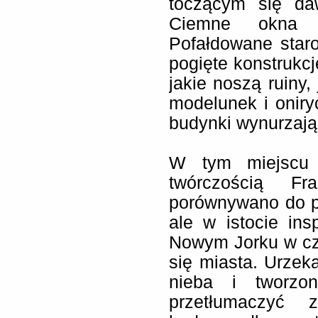
toczącym się da
Ciemne okna p
Pofałdowane star
pogięte konstrukcj
jakie noszą ruiny,
modelunek i oniry
budynki wynurzają
W tym miejscu 
twórczością Fr
porównywano do pow
ale w istocie in
Nowym Jorku w cz
się miasta. Urzeka
nieba i tworzo
przetłumaczyć z