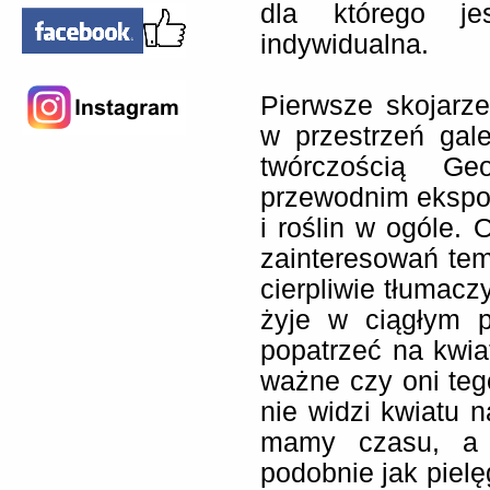
dla którego je
indywidualna.
Pierwsze skojarz
w przestrzeń gal
twórczością Ge
przewodnim ekspoz
i roślin w ogóle. 
zainteresowań tem
cierpliwie tłumacz
żyje w ciągłym 
popatrzeć na kwiat
ważne czy oni tego
nie widzi kwiatu n
mamy czasu, a 
podobnie jak pielę