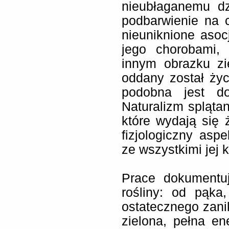
nieubłaganemu dz
podbarwienie na 
nieuniknione aso
jego chorobami,
innym obrazku zi
oddany został życ
podobna jest do
Naturalizm splątan
które wydają się
fizjologiczny aspe
ze wszystkimi jej
Prace dokumentuj
rośliny: od pąka
ostatecznego zanik
zielona, pełna en