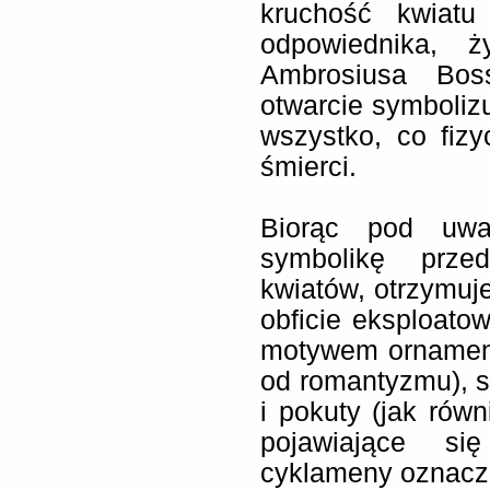
kruchość kwiatu
odpowiednika, ż
Ambrosiusa Bos
otwarcie symboliz
wszystko, co fizy
śmierci.
Biorąc pod uwa
symbolikę prze
kwiatów, otrzymujem
obficie eksploatow
motywem ornamen
od romantyzmu), 
i pokuty (jak równ
pojawiające si
cyklameny oznacza