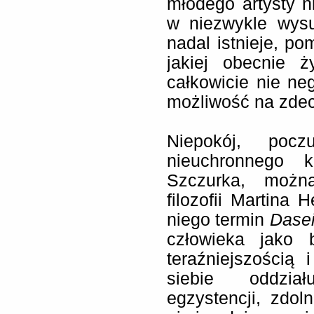
młodego artysty n
w niezwykle wys
nadal istnieje, po
jakiej obecnie ż
całkowicie nie ne
możliwość na zdec
Niepokój, pocz
nieuchronnego 
Szczurka, możn
filozofii Martina
niego termin
Dase
człowieka jako 
teraźniejszością 
siebie oddzia
egzystencji, zdo