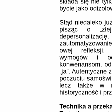
składa się nie tyl
bycie jako odizolo
Stąd niedaleko już
pisząc o „złe
depersonali
zautomatyzowanie
owej refleksji
wymogów i ocz
konwenansom, odc
„ja”. Autentyczne 
poczuciu samoświ
lecz także w r
historyczność i pr
Technika a przek