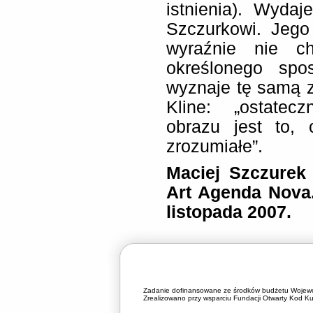
istnienia). Wyda
Szczurkowi. Jego
wyraźnie nie ch
określonego spo
wyznaje tę samą z
Kline: „ostatec
obrazu jest to, 
zrozumiałe”.
Maciej Szczurek 
Art Agenda Nova.
listopada 2007.
Zadanie dofinansowane ze środków budżetu Wojewó
Zrealizowano przy wsparciu Fundacji Otwarty Kod Kul