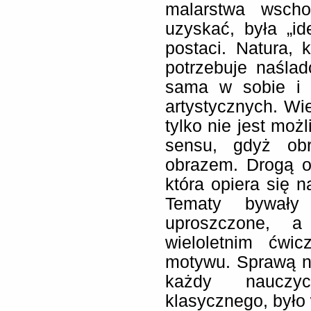
malarstwa wscho
uzyskać, była „id
postaci. Natura, 
potrzebuje naślado
sama w sobie i 
artystycznych. Wie
tylko nie jest moż
sensu, gdyż obr
obrazem. Drogą os
która opiera się n
Tematy bywały
uproszczone, a
wieloletnim ćwi
motywu. Sprawą na
każdy nauczyc
klasycznego, było