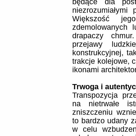
będące dla post
niezrozumiałymi 
Większość je
zdemolowanych l
drapaczy chmur.
przejawy ludzki
konstrukcyjnej, ta
trakcje kolejowe,
ikonami architekto
Trwoga i autenty
Transpozycja prze
na nietrwałe ist
zniszczeniu wznie
to bardzo udany z
w celu wzbudzeni