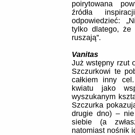
poirytowana pow
źródła inspira
odpowiedzieć: „N
tylko dlatego, że
ruszają”.
Vanitas
Już wstępny rzut 
Szczurkowi te po
całkiem inny cel
kwiatu jako ws
wyszukanym kształ
Szczurka pokazują
drugie dno) – ni
siebie (a zwłas
natomiast nośnik id