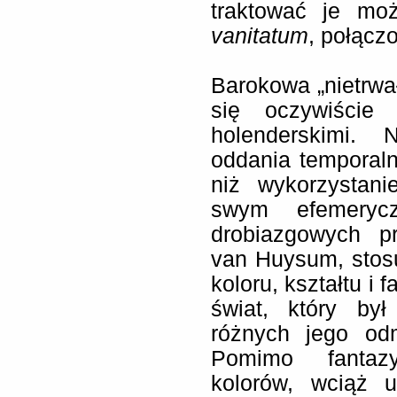
traktować je mo
vanitatum
, połącz
Barokowa „nietrwał
się oczywiście 
holenderskimi.
oddania temporalno
niż wykorzystani
swym efemerycz
drobiazgowych p
van Huysum, stosuj
koloru, kształtu i 
świat, który by
różnych jego odm
Pomimo fantazy
kolorów, wciąż u