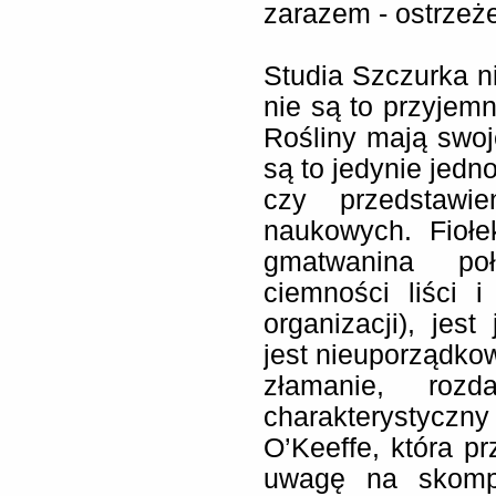
zarazem - ostrzeże
Studia Szczurka n
nie są to przyjemn
Rośliny mają swoj
są to jedynie jed
czy przedstawi
naukowych. Fiołe
gmatwanina poł
ciemności liści i
organizacji), jes
jest nieuporządko
złamanie, rozd
charakterystyczn
O’Keeffe, która p
uwagę na skompli