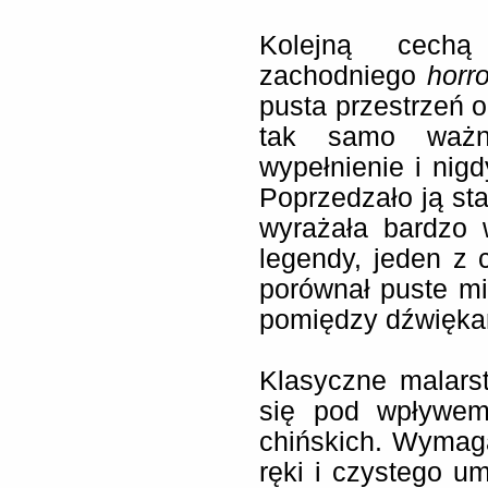
Kolejną cechą
zachodniego
horr
pusta przestrzeń o
tak samo ważn
wypełnienie i nig
Poprzedzało ją sta
wyrażała bardzo 
legendy, jeden z 
porównał puste mi
pomiędzy dźwiękam
Klasyczne malars
się pod wpływe
chińskich. Wymaga
ręki i czystego um