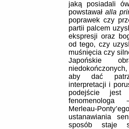
jaką posiadali ó
powstawał
alla pr
poprawek czy prze
partii palcem uzys
ekspresji oraz bo
od tego, czy uzy
muśnięcia czy sil
Japońskie ob
niedokończonych,
aby dać patrz
interpretacji i po
podejście jest
fenomenologa –
Merleau-Ponty’e
ustanawiania se
sposób staje s