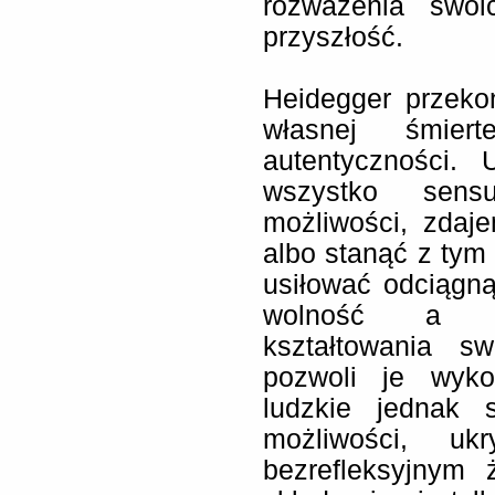
rozważenia swoi
przyszłość.
Heidegger przeko
własnej śmier
autentyczności.
wszystko sens
możliwości, zda
albo stanąć z tym 
usiłować odciągn
wolność a za
kształtowania s
pozwoli je wykor
ludzkie jednak 
możliwości, u
bezrefleksyjnym