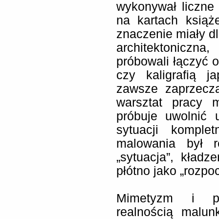
wykonywał liczne s
na kartach książ
znaczenie miały dl
architektoniczna
próbowali łączyć o
czy kaligrafią j
zawsze zaprzecza
warsztat pracy 
próbuje uwolnić 
sytuacji komple
malowania był r
„sytuacja”, kład
płótno jako „rozpo
Mimetyzm i pr
realnością malun