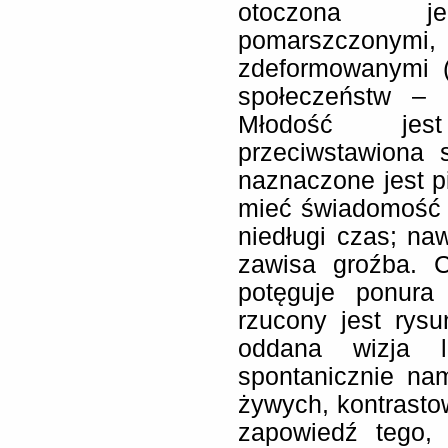
otoczona jed
pomarszczon
zdeformowanymi (
społeczeństw – 
Młodość jest
przeciwstawiona s
naznaczone jest p
mieć świadomość 
niedługi czas; na
zawisa groźba. 
potęguje ponura 
rzucony jest rysu
oddana wizja l
spontanicznie na
żywych, kontrasto
zapowiedź tego,