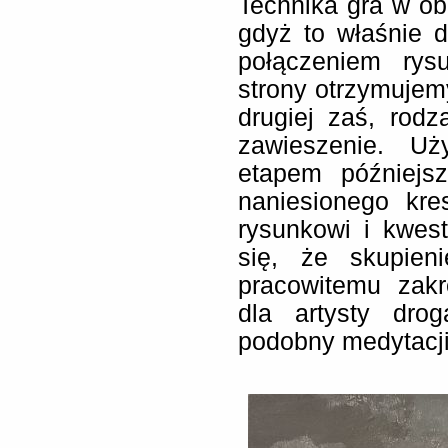
Technika gra w ob
gdyż to właśnie 
połączeniem rys
strony otrzymujemy
drugiej zaś, rodz
zawieszenie. Uż
etapem późniejs
naniesionego kre
rysunkowi i kwes
się, że skupieni
pracowitemu zakr
dla artysty dro
podobny medytacji