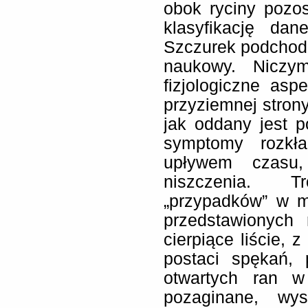
obok ryciny pozos
klasyfikację da
Szczurek podchod
naukowy. Niczy
fizjologiczne aspe
przyziemnej stron
jak oddany jest p
symptomy rozkła
upływem czasu,
niszczenia. 
„przypadków” w m
przedstawionych 
cierpiące liście,
postaci spękań, 
otwartych ran w
pozaginane, wy