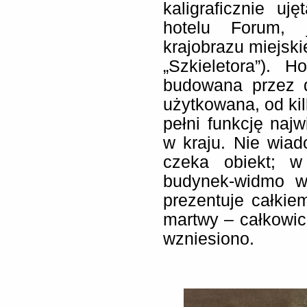
kaligraficznie u
hotelu Forum, 
krajobrazu miejsk
„Szkieletora”). 
budowana przez d
użytkowana, od kil
pełni funkcję naj
w kraju. Nie wiad
czeka obiekt; 
budynek-widmo w 
prezentuje całkie
martwy – całkowic
wzniesiono.