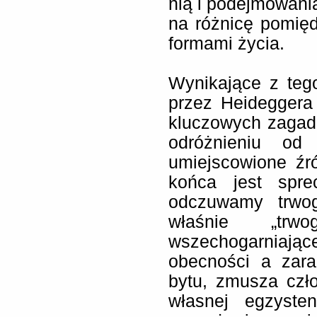
nią i podejmowania
na różnicę pomięd
formami życia.
Wynikające z teg
przez Heideggera 
kluczowych zagadni
odróżnieniu od
umiejscowione źró
końca jest spr
odczuwamy trwog
właśnie „trw
wszechogarniaj
obecności a zar
bytu, zmusza czł
własnej egzyste