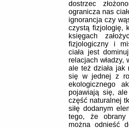
dostrzec złożon
ogranicza nas ciał
ignorancja czy wą
czystą fizjologię, 
księgach założy
fizjologiczny i m
ciała jest domin
relacjach władzy, 
ale też działa ja
się w jednej z r
ekologicznego a
pojawiają się, al
część naturalnej t
siłę dodanym ele
tego, że obrany 
można odnieść do