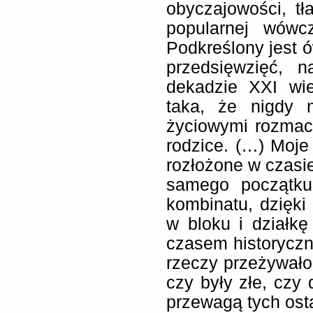
obyczajowości, tł
popularnej wówc
Podkreślony jest 
przedsięwzięć, n
dekadzie XXI wi
taka, że nigdy 
życiowymi rozmach
rodzice. (…) Moje
rozłożone w czasi
samego początku
kombinatu, dzięki
w bloku i działkę
czasem historyczn
rzeczy przeżywało 
czy były złe, czy 
przewagą tych osta