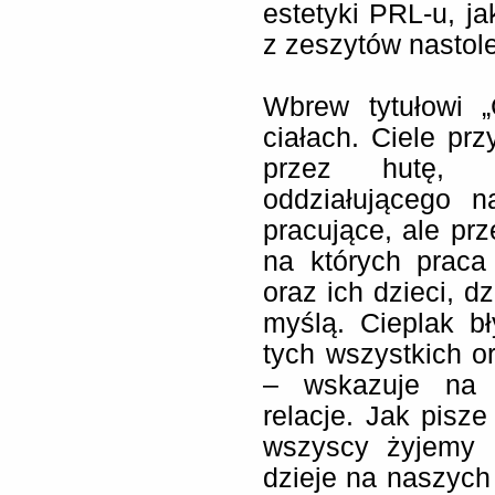
estetyki PRL-u, j
z zeszytów nastole
Wbrew tytułowi „
ciałach. Ciele prz
przez hutę, c
oddziałującego 
pracujące, ale prz
na których praca
oraz ich dzieci, d
myślą. Cieplak bły
tych wszystkich or
– wskazuje na s
relacje. Jak pisze
wszyscy żyjemy i
dzieje na naszych 