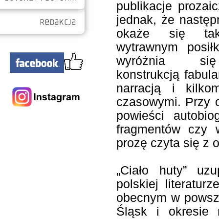
publikacje prozaic
jednak, że następ
okaże się ta
wytrawnym posiłk
wyróżnia się
konstrukcją fabul
narracją i kilko
czasowymi. Przy 
powieści autobio
fragmentów czy w
prozę czyta się z
„Ciało huty” uz
polskiej literatur
obecnym w powsze
Śląsk i okresie