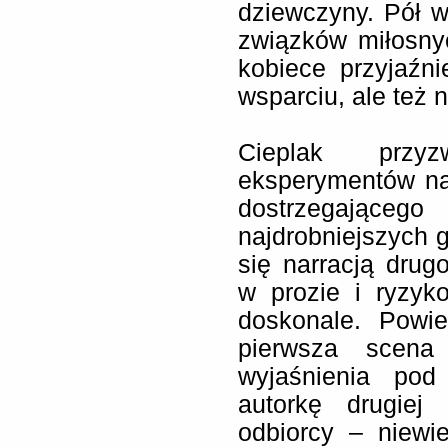
dziewczyny. Pół w
związków miłosny
kobiece przyjaźni
wsparciu, ale też
Cieplak przyz
eksperymentów nar
dostrzegając
najdrobniejszych g
się narracją dru
w prozie i ryzyk
doskonale. Powi
pierwsza scena
wyjaśnienia pod
autorkę drugiej
odbiorcy – niewi