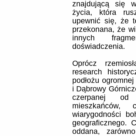
znajdującą się 
życia, która ru
upewnić się, że 
przekonana, że wi
innych fragm
doświadczenia.
Oprócz rzemiosł
research history
podłożu ogromnej
i Dąbrowy Górnicze
czerpanej od
mieszkańców
wiarygodności bo
geograficznego. 
oddana, zarówn