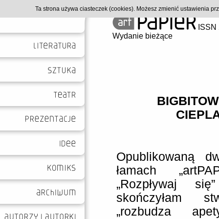
Ta strona używa ciasteczek (cookies). Możesz zmienić ustawienia p
ISSN 
Wydanie bieżące
BIGBITOW
CIEPLA
Opublikowaną d
łamach
„artPA
„Rozpływaj się
skończyłam stw
„rozbudza ape