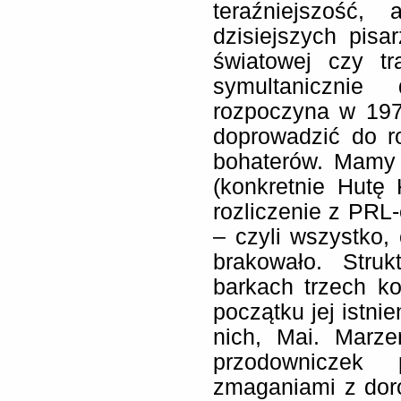
teraźniejszość,
dzisiejszych pisa
światowej czy tr
symultanicznie
rozpoczyna w 197
doprowadzić do r
bohaterów. Mamy 
(konkretnie Hutę 
rozliczenie z PRL-
– czyli wszystko,
brakowało. Stru
barkach trzech k
początku jej istnie
nich, Mai. Marze
przodowniczek 
zmaganiami z dor