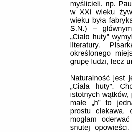
myślicieli, np. Pa
w XXI wieku żyw
wieku była fabryk
S.N.) – głównym 
„Ciało huty” wymy
literatury. Pis
określonego miej
grupę ludzi, lecz 
Naturalność jest
„Ciała huty”. Ch
istotnych wątków, 
małe „h” to jed
prostu ciekawa, 
mogłam oderwać s
snutej opowieści