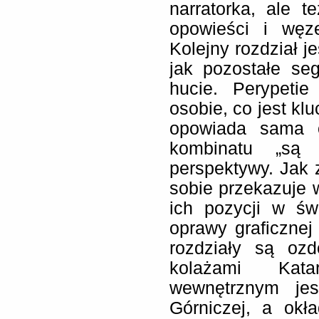
narratorka, ale 
opowieści i węze
Kolejny rozdział j
jak pozostałe se
hucie. Perypeti
osobie, co jest k
opowiada sama o
kombinatu „są 
perspektywy. Jak
sobie przekazuje w
ich pozycji w św
oprawy graficznej
rozdziały są ozd
kolażami Kata
wewnętrznym je
Górniczej, a okł