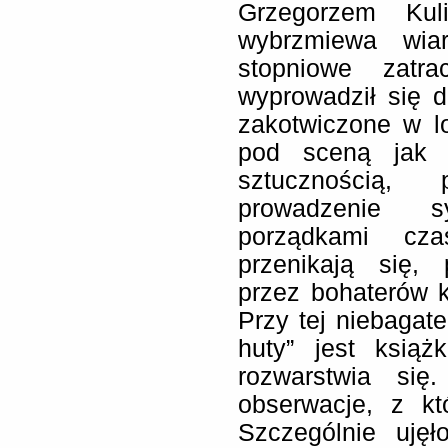
Grzegorzem Kul
wybrzmiewa wiar
stopniowe zatra
wyprowadził się 
zakotwiczone w lo
pod sceną jak g
sztucznością, 
prowadzenie 
porządkami cza
przenikają się, 
przez bohaterów 
Przy tej niebagate
huty” jest książ
rozwarstwia się
obserwacje, z kt
Szczególnie uję