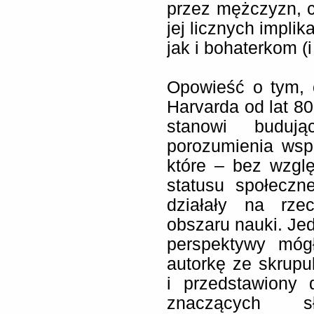
przez mężczyzn, c
jej licznych impli
jak i bohaterkom (
Opowieść o tym, 
Harvarda od lat 80
stanowi budują
porozumienia wsp
które – bez wzglę
statusu społeczn
działały na rze
obszaru nauki. Je
perspektywy móg
autorkę ze skrup
i przedstawiony 
znaczących s