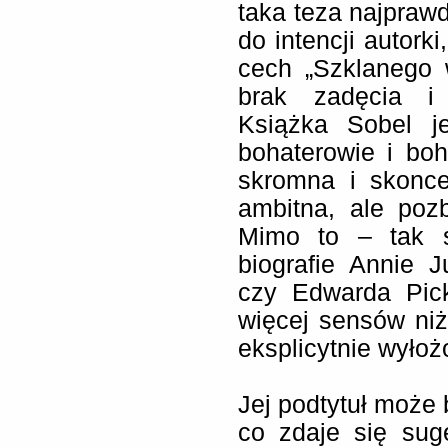
taka teza najpraw
do intencji autork
cech „Szklanego 
brak zadęcia i o
Książka Sobel je
bohaterowie i boha
skromna i skonc
ambitna, ale poz
Mimo to – tak s
biografie Annie 
czy Edwarda Pick
więcej sensów niż 
eksplicytnie wyłoż
Jej podtytuł może
co zdaje się sug