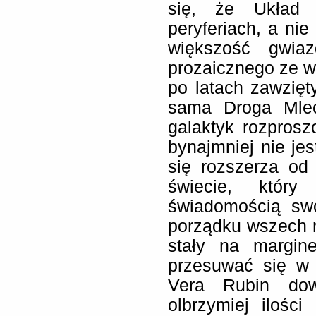
się, że Układ 
peryferiach, a nie
większość gwiaz
prozaicznego ze w
po latach zawzięty
sama Droga Mlec
galaktyk rozpros
bynajmniej nie jes
się rozszerza o
świecie, któr
świadomością sw
porządku wszech rz
stały na margine
przesuwać się w
Vera Rubin dow
olbrzymiej ilości