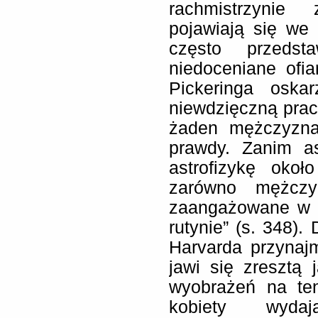
rachmistrzynie
pojawiają się we
często przedst
niedoceniane ofi
Pickeringa osk
niewdzięczną pracę
żaden mężczyzna,
prawdy. Zanim as
astrofizykę oko
zarówno mężczyz
zaangażowane w 
rutynie” (s. 348)
Harvarda przynajm
jawi się zresztą
wyobrażeń na te
kobiety wyda