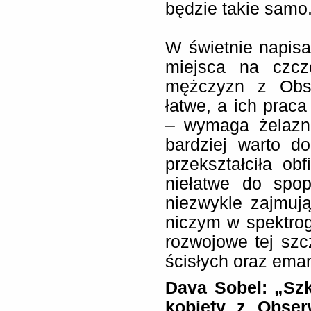
będzie takie samo
W świetnie napis
miejsca na czcz
mężczyzn z Obse
łatwe, a ich praca
– wymaga żelazne
bardziej warto d
przekształciła obf
niełatwe do spo
niezwykle zajmują
niczym w spektrogr
rozwojowe tej szc
ścisłych oraz eman
Dava Sobel: „Szk
kobiety z Obser