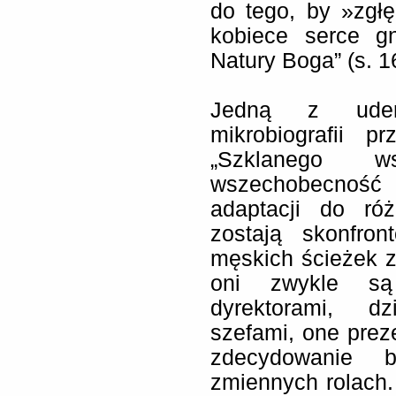
do tego, by »zgł
kobiece serce gn
Natury Boga” (s. 1
Jedną z uder
mikrobiografii p
„Szklanego w
wszechobecność
adaptacji do róż
zostają skonfro
męskich ścieżek 
oni zwykle są
dyrektorami, d
szefami, one pre
zdecydowanie b
zmiennych rolach.