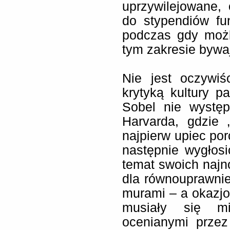
uprzywilejowane,
do stypendiów fu
podczas gdy moż
tym zakresie bywa
Nie jest oczywiś
krytyką kultury p
Sobel nie wystę
Harvarda, gdzie 
najpierw upiec por
następnie wygłos
temat swoich najno
dla równouprawnie
murami – a okazjo
musiały się m
ocenianymi przez