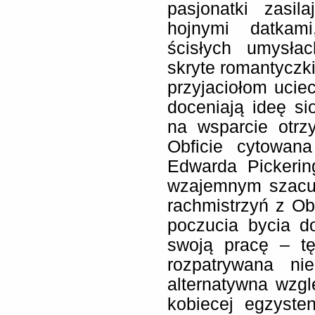
pasjonatki zasil
hojnymi datkam
ścisłych umysłac
skryte romantyczk
przyjaciołom ucie
doceniają ideę si
na wsparcie otr
Obficie cytowan
Edwarda Pickeri
wzajemnym szacun
rachmistrzyń z O
poczucia bycia d
swoją pracę – tę
rozpatrywana ni
alternatywna wzg
kobiecej egzyste