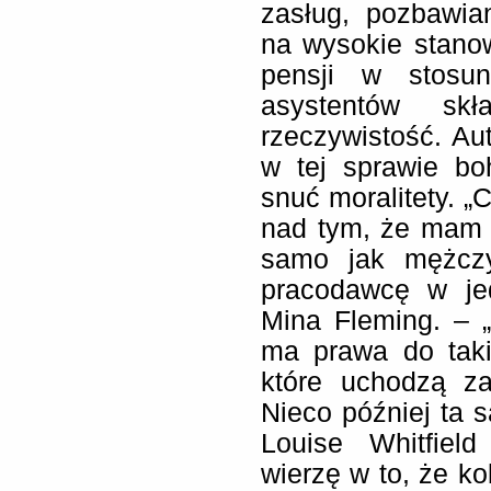
zasług, pozbawia
na wysokie stanow
pensji w stosu
asystentów s
rzeczywistość. Au
w tej sprawie bo
snuć moralitety. „
nad tym, że mam 
samo jak mężczy
pracodawcę w je
Mina Fleming. – 
ma prawa do taki
które uchodzą za
Nieco później ta 
Louise Whitfield
wierzę w to, że ko