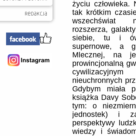
życiu człowieka. 
tak krótkim czasie
wszechświat n
rozszerza, galakty
siebie, tu i ó
supernowe, a g
Mlecznej, na je
prowincjonalną gwi
cywilizacyjn
nieuchronnych prz
Gdybym miała p
książka Davy Sobe
tym: o niezmier
jednostek) i z
perspektywy ludz
wiedzy i świadom