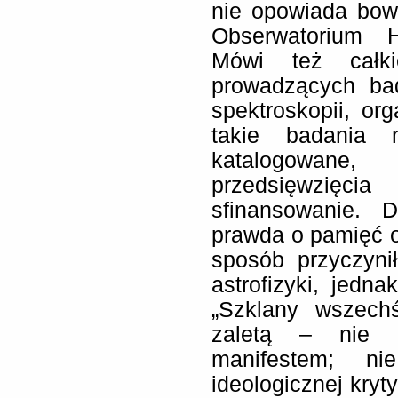
nie opowiada bowi
Obserwatorium H
Mówi też całk
prowadzących bad
spektroskopii, org
takie badania 
katalogowane
przedsięwzięci
sfinansowanie.
prawda o pamięć 
sposób przyczyni
astrofizyki, jedn
„Szklany wszechś
zaletą – nie p
manifestem; n
ideologicznej kry