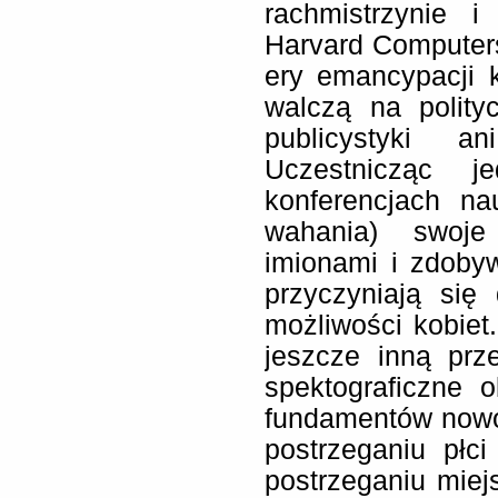
rachmistrzynie 
Harvard Computers
ery emancypacji k
walczą na polity
publicystyki a
Uczestnicząc j
konferencjach na
wahania) swoje
imionami i zdoby
przyczyniają się
możliwości kobiet
jeszcze inną prz
spektograficzne 
fundamentów nowoc
postrzeganiu płc
postrzeganiu mie