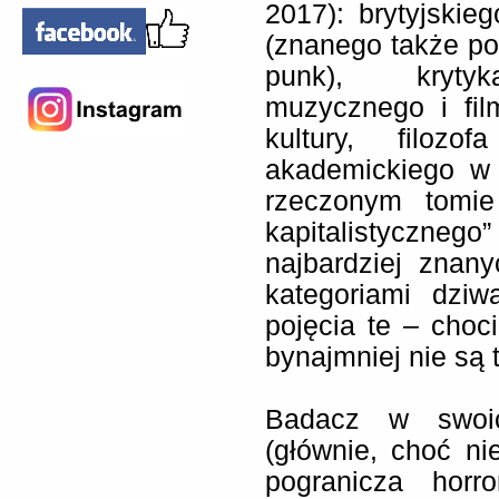
2017): brytyjskieg
(znanego także p
punk), krytyka
muzycznego i fil
kultury, filozo
akademickiego w 
rzeczonym tomie
kapitalistyczneg
najbardziej znan
kategoriami dziw
pojęcia te – choc
bynajmniej nie są
Badacz w swoic
(głównie, choć ni
pogranicza horr