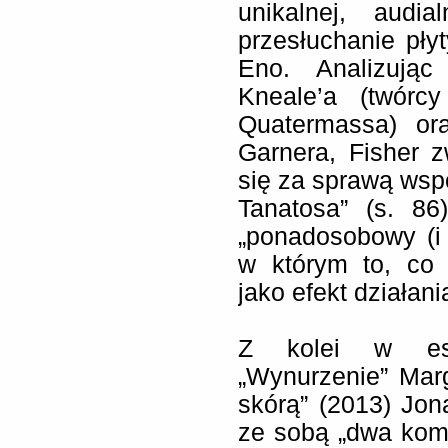
unikalnej, audi
przesłuchanie pły
Eno. Analizując
Kneale’a (twórc
Quatermassa) or
Garnera, Fisher 
się za sprawą ws
Tanatosa” (s. 86
„ponadosobowy (i
w którym to, co 
jako efekt działani
Z kolei w ese
„Wynurzenie” Mar
skórą” (2013) Jon
ze sobą „dwa kom