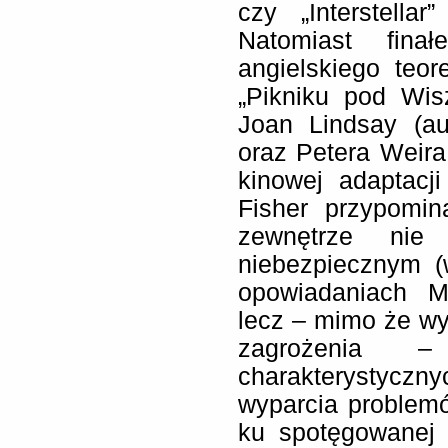
czy „Interstella
Natomiast fina
angielskiego teor
„Pikniku pod Wis
Joan Lindsay (aut
oraz Petera Weira
kinowej adaptacj
Fisher przypomi
zewnętrze nie
niebezpiecznym (
opowiadaniach M
lecz – mimo że w
zagrożenia 
charakterystyczn
wyparcia problemó
ku spotęgowanej 