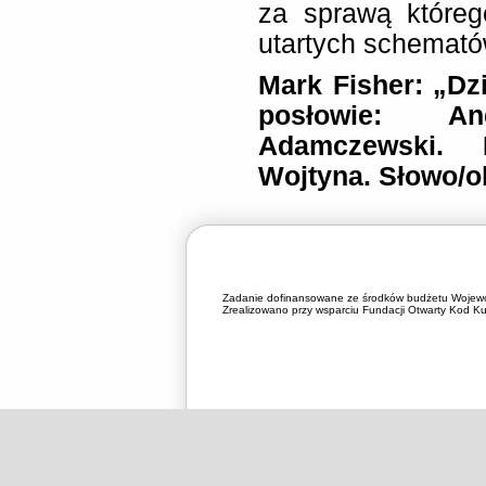
za sprawą które
utartych schemat
Mark Fisher: „Dz
posłowie: A
Adamczewski. P
Wojtyna. Słowo/ob
Zadanie dofinansowane ze środków budżetu Wojewó
Zrealizowano przy wsparciu Fundacji Otwarty Kod Kul