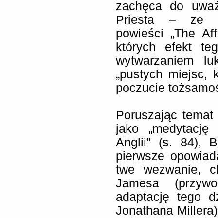
zachęca do uważn
Priesta – ze s
powieści „The Af
których efekt te
wytwarzaniem lu
„pustych miejsc, 
poczucie tożsamoś
Poruszając temat
jako „medytację
Anglii” (s. 84), 
pierwsze opowiad
twe wezwanie, c
Jamesa (przywo
adaptację tego d
Jonathana Millera)