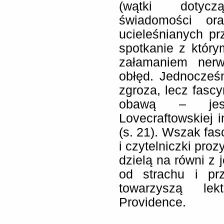
(wątki dotyc
świadomości ora
ucieleśnianych p
spotkanie z który
załamaniem ner
obłęd. Jednocześn
zgroza, lecz fasc
obawą – jest
Lovecraftowskiej i
(s. 21). Wszak fasc
i czytelniczki pro
dzielą na równi z 
od strachu i prz
towarzyszą le
Providence.