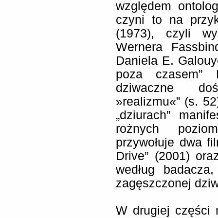
względem ontolog
czyni to na przyk
(1973), czyli w
Wernera Fassbind
Daniela E. Galouy
poza czasem” Ph
dziwaczne doświ
»realizmu«” (s. 52
„dziurach” manif
rożnych poziom
przywołuje dwa fi
Drive” (2001) oraz
według badacza, 
zagęszczonej dziwa
W drugiej części