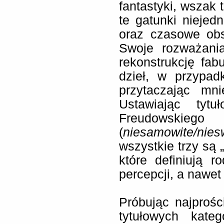
fantastyki, wszak 
te gatunki niejedn
oraz czasowe obs
Swoje rozważania
rekonstrukcję fab
dzieł, w przypad
przytaczając mni
Ustawiając tyt
Freudo
(
niesamowite/nies
wszystkie trzy są 
które definiują r
percepcji, a nawet
Próbując najprośc
tytułowych kateg