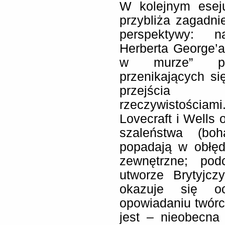
W kolejnym eseju
przybliża zagadni
perspektywy: n
Herberta George’a
w murze” pod
przenikających si
przejścia m
rzeczywistościam
Lovecraft i Wells
szaleństwa (boh
popadają w obłęd
zewnętrzne; po
utworze Brytyjc
okazuje się o
opowiadaniu twór
jest – nieobecna