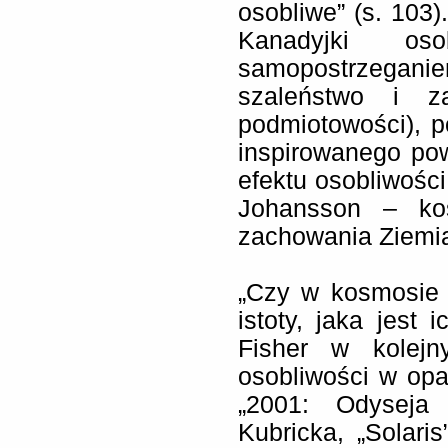
osobliwe” (s. 103)
Kanadyjki o
samopostrzeganie
szaleństwo i za
podmiotowości), 
inspirowanego po
efektu osobliwości
Johansson – kos
zachowania Ziemi
„Czy w kosmosie c
istoty, jaka jest 
Fisher w kolejn
osobliwości w opa
„2001: Odyseja 
Kubricka, „Solari