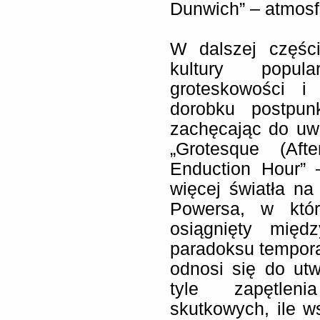
Dunwich” – atmosf
W dalszej części 
kultury popula
groteskowości i
dorobku postpu
zachęcając do uw
„Grotesque (Af
Enduction Hour” 
więcej światła n
Powersa, w któr
osiągnięty mię
paradoksu tempora
odnosi się do ut
tyle zapętlen
skutkowych, ile 