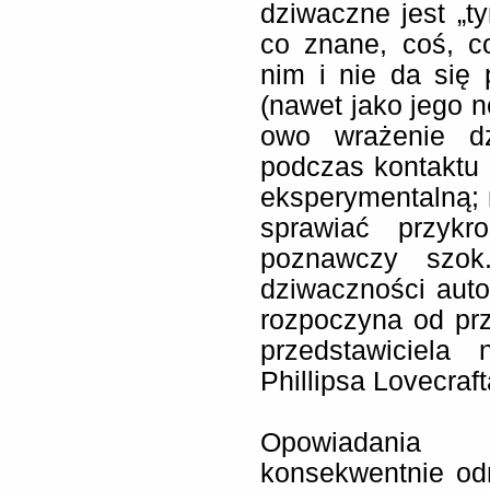
dziwaczne jest „t
co znane, coś, c
nim i nie da się
(nawet jako jego n
owo wrażenie dz
podczas kontaktu
eksperymentalną; 
sprawiać przyk
poznawczy szok
dziwaczności aut
rozpoczyna od pr
przedstawiciela
Phillipsa Lovecraft
Opowiadania 
konsekwentnie od