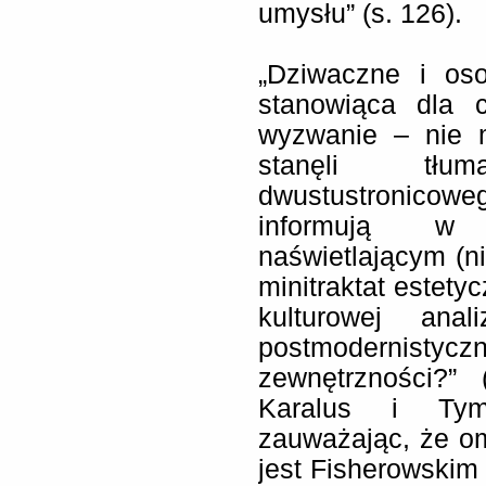
umysłu” (s. 126).
„Dziwaczne i oso
stanowiąca dla c
wyzwanie – nie m
stanęli tłu
dwustustronicow
informują w 
naświetlającym (ni
minitraktat estet
kulturowej anal
postmodernisty
zewnętrzności?”
Karalus i Tym
zauważając, że o
jest Fisherowskim