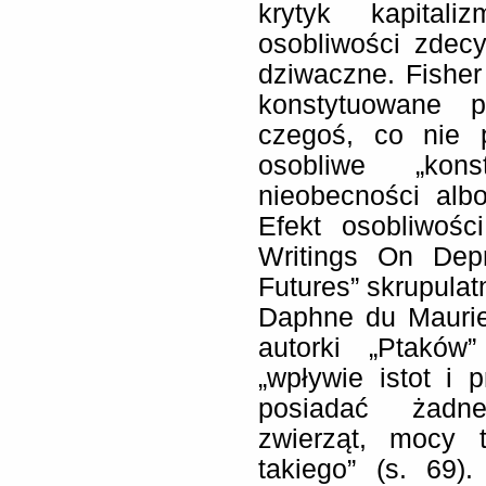
krytyk kapital
osobliwości zdec
dziwaczne. Fisher
konstytuowane 
czegoś, co nie 
osobliwe „kon
nieobecności albo
Efekt osobliwośc
Writings On Dep
Futures” skrupulat
Daphne du Maurie
autorki „Ptaków
„wpływie istot i 
posiadać żadnej
zwierząt, mocy 
takiego” (s. 69