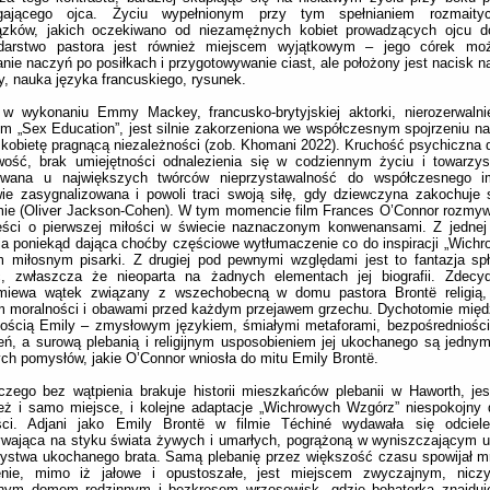
ającego ojca. Życiu wypełnionym przy tym spełnianiem rozmait
ązków, jakich oczekiwano od niezamężnych kobiet prowadzących ojcu 
darstwo pastora jest również miejscem wyjątkowym – jego córek mo
ie naczyń po posiłkach i przygotowywanie ciast, ale położony jest nacisk na
y, nauka języka francuskiego, rysunek.
 w wykonaniu Emmy Mackey, francusko-brytyjskiej aktorki, nierozerwalni
em „Sex Education”, jest silnie zakorzeniona we współczesnym spojrzeniu na
kobietę pragnącą niezależności (zob. Khomani 2022). Kruchość psychiczna d
iwość, brak umiejętności odnalezienia się w codziennym życiu i towarzy
owana u największych twórców nieprzystawalność do współczesnego i
ie zasygnalizowana i powoli traci swoją siłę, gdy dziewczyna zakochuje
mie (Oliver Jackson-Cohen). W tym momencie film Frances O’Connor rozmyw
eści o pierwszej miłości w świecie naznaczonym konwenansami. Z jednej 
ja poniekąd dająca choćby częściowe wytłumaczenie co do inspiracji „Wich
m miłosnym pisarki. Z drugiej pod pewnymi względami jest to fantazja s
ć, zwłaszcza że nieoparta na żadnych elementach jej biografii. Zdecydo
miewa wątek związany z wszechobecną w domu pastora Brontë religią, 
m moralności i obawami przed każdym przejawem grzechu. Dychotomie międ
zością Emily – zmysłowym językiem, śmiałymi metaforami, bezpośredniośc
eń, a surową plebanią i religijnym usposobieniem jej ukochanego są jednymi
ych pomysłów, jakie O’Connor wniosła do mitu Emily Brontë.
zego bez wątpienia brakuje historii mieszkańców plebanii w Haworth, jes
eż i samo miejsce, i kolejne adaptacje „Wichrowych Wzgórz” niespokojny 
ści. Adjani jako Emily Brontë w filmie Téchiné wydawała się odcieleś
wająca na styku świata żywych i umarłych, pogrążoną w wyniszczającym u
ystwa ukochanego brata. Samą plebanię przez większość czasu spowijał m
enie, mimo iż jałowe i opustoszałe, jest miejscem zwyczajnym, nicz
nym domem rodzinnym i bezkresem wrzosowisk, gdzie bohaterka znajduj