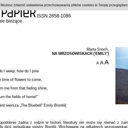
). Możesz zmienić ustawienia przechowywania plików cookies w Twojej przeglądar
ISSN 2658-1086
ie bieżące
Marta Snoch
,
NA WRZOSOWISKACH ('EMILY')
A
A
A
o I weep, how do I pine
e time of flowers to come,
rn me from that fading shine,
rn the fields of home!”
ent wiersza „The Bluebell” Emily Brontë]
podobnie żadna z rodzin w historii literatury nie może się równać z zai
 do dziś wzbudzają siostry Brontë. Wychowane na odludnych wrzosowiskac