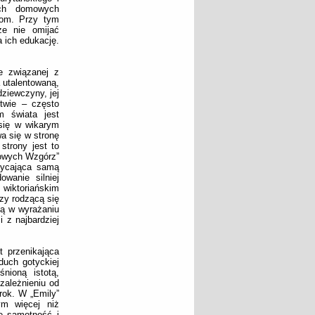
ych domowych
dom. Przy tym
że nie omijać
 ich edukację.
e związanej z
 utalentowaną,
ziewczyny, jej
stwie – często
m świata jest
 się w wikarym
a się w stronę
strony jest to
rowych Wzgórz”
płycająca samą
wanie silniej
wiktoriańskim
zy rodzącą się
ią w wyrażaniu
 z najbardziej
t przenikająca
duch gotyckiej
nioną istotą,
zależnieniu od
rok. W „Emily”
ym więcej niż
e samotność i