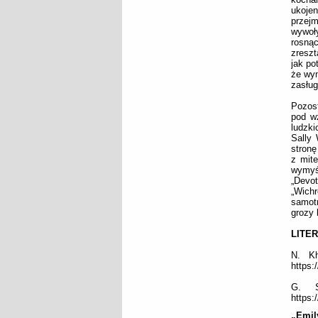
ukojen
przej
wywoł
rosną
zreszt
jak po
że wym
zasług
Pozost
pod w
ludzk
Sally 
stronę
z mite
wymyśl
„Devot
„Wich
samotn
grozy 
LITE
N. Kh
https:
G. S
https:
„Emil