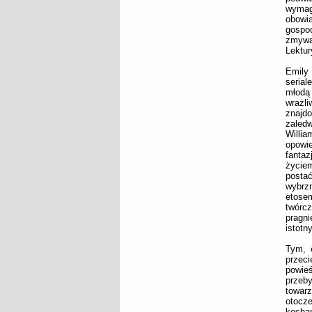
wymag
obowi
gospo
zmywan
Lektur
Emily
serial
młodą 
wrażl
znajd
zaledw
Willia
opowi
fantaz
życie
posta
wybrz
etose
twórc
pragni
istotn
Tym, c
przeci
powie
przeby
towarz
otocz
kocha