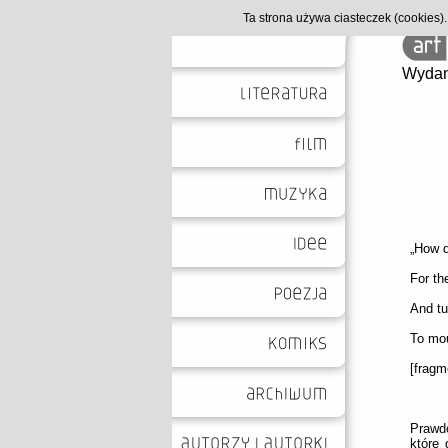
Ta strona używa ciasteczek (cookies
Wydan
„How d
For th
And tu
To mou
[fragm
Prawdo
które