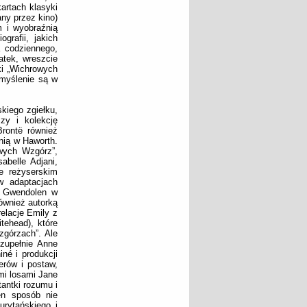
artach klasyki
any przez kino)
m i wyobraźnią
grafii, jakich
a codziennego,
atek, wreszcie
ki „Wichrowych
zmyślenie są w
kiego zgiełku,
zy i kolekcję
Brontë również
anią w Haworth.
owych Wzgórz”,
abelle Adjani,
e reżyserskim
w adaptacjach
y Gwendolen w
ównież autorką
elacje Emily z
tehead), które
zgórzach”. Ale
 zupełnie Anne
iné i produkcji
terów i postaw,
mi losami Jane
antki rozumu i
en sposób nie
urytańskiego i