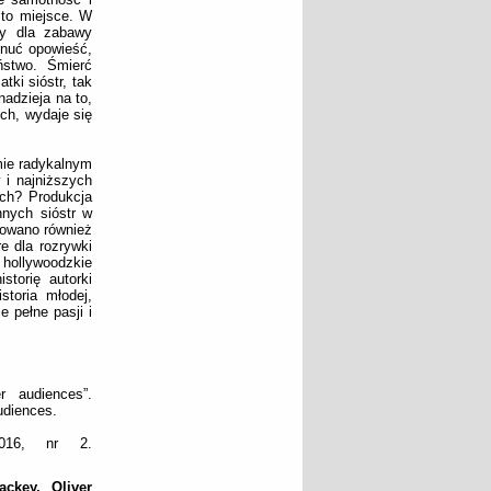
 to miejsce. W
by dla zabawy
nuć opowieść,
ństwo. Śmierć
tki sióstr, tak
nadzieja na to,
ch, wydaje się
mie radykalnym
 i najniższych
ch? Produkcja
nnych sióstr w
zowano również
e dla rozrywki
 hollywoodzkie
storię autorki
toria młodej,
 pełne pasji i
r audiences”.
udiences.
2016, nr 2.
key, Oliver