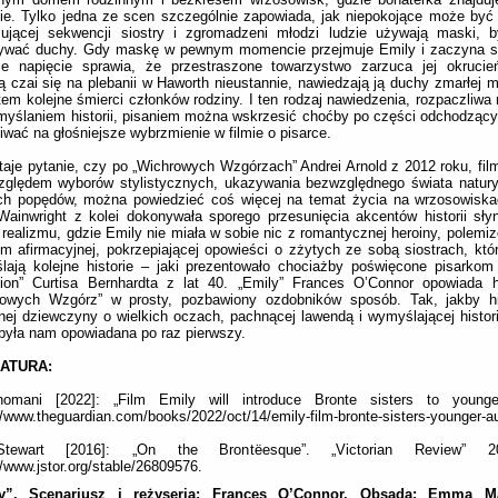
ie. Tylko jedna ze scen szczególnie zapowiada, jak niepokojące może być
mującej sekwencji siostry i zgromadzeni młodzi ludzie używają maski, 
ywać duchy. Gdy maskę w pewnym momencie przejmuje Emily i zaczyna s
ce napięcie sprawia, że przestraszone towarzystwo zarzuca jej okrucie
ą czai się na plebanii w Haworth nieustannie, nawiedzają ją duchy zmarłej ma
tem kolejne śmierci członków rodziny. I ten rodzaj nawiedzenia, rozpaczliwa 
yślaniem historii, pisaniem można wskrzesić choćby po części odchodzący
iwać na głośniejsze wybrzmienie w filmie o pisarce.
aje pytanie, czy po „Wichrowych Wzgórzach” Andrei Arnold z 2012 roku, fil
zględem wyborów stylistycznych, ukazywania bezwzględnego świata natury
ich popędów, można powiedzieć coś więcej na temat życia na wrzosowiska
Wainwright z kolei dokonywała sporego przesunięcia akcentów historii sły
 realizmu, gdzie Emily nie miała w sobie nic z romantycznej heroiny, polemi
m afirmacyjnej, pokrzepiającej opowieści o zżytych ze sobą siostrach, któr
ają kolejne historie – jaki prezentowało chociażby poświęcone pisarkom
ion” Curtisa Bernhardta z lat 40. „Emily” Frances O’Connor opowiada hi
rowych Wzgórz” w prosty, pozbawiony ozdobników sposób. Tak, jakby his
ej dziewczyny o wielkich oczach, pachnącej lawendą i wymyślającej historie
była nam opowiadana po raz pierwszy.
RATURA:
omani [2022]: „Film Emily will introduce Bronte sisters to younge
//www.theguardian.com/books/2022/oct/14/emily-film-bronte-sisters-younger-a
tewart [2016]: „On the Brontëesque”. „Victorian Review” 
//www.jstor.org/stable/26809576.
y”. Scenariusz i reżyseria: Frances O’Connor.
Obsada: Emma Mac