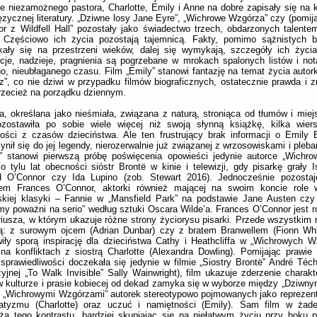
ie niezamożnego pastora, Charlotte, Emily i Anne na dobre zapisały się na k
ęzycznej literatury. „Dziwne losy Jane Eyre”, „Wichrowe Wzgórza” czy (pomij
or z Wildfell Hall” pozostały jako świadectwo trzech, obdarzonych talente
. Częściowo ich życia pozostają tajemnicą. Fakty, pomimo sążnistych bio
kały się na przestrzeni wieków, dalej się wymykają, szczegóły ich życi
acje, nadzieje, pragnienia są pogrzebane w mrokach spalonych listów i not
, nieubłaganego czasu. Film „Emily” stanowi fantazję na temat życia autor
”, co nie dziwi w przypadku filmów biograficznych, ostatecznie prawda i 
rzecież na porządku dziennym.
a, określana jako nieśmiała, związana z naturą, stroniąca od tłumów i miejs
ozostawiła po sobie wiele więcej niż swoją słynną książkę, kilka wiers
ości z czasów dzieciństwa. Ale ten frustrujący brak informacji o Emily 
ynił się do jej legendy, nierozerwalnie już związanej z wrzosowiskami i pleb
y” stanowi pierwszą próbę poświęcenia opowieści jedynie autorce „Wichr
 tylu lat obecności sióstr Brontë w kinie i telewizji, gdy pisarkę grały Is
d O’Connor czy Ida Lupino (zob. Stewart 2016). Jednocześnie pozostaj
tem Frances O’Connor, aktorki również mającej na swoim koncie role 
lskiej klasyki – Fannie w „Mansfield Park” na podstawie Jane Austen cz
y poważni na serio” według sztuki Oscara Wilde’a. Frances O’Connor jest r
iusza, w którym ukazuje różne strony życiorysu pisarki. Przede wszystkim r
ną: z surowym ojcem (Adrian Dunbar) czy z bratem Branwellem (Fionn Whi
iły sporą inspirację dla dzieciństwa Cathy i Heathcliffa w „Wichrowych W
na konfliktach z siostrą Charlotte (Alexandra Dowling). Pomijając prawie
 sprawiedliwości doczekała się jedynie w filmie „Siostry Brontë” André Téch
zyjnej „To Walk Invisible” Sally Wainwright), film ukazuje zderzenie charak
w kulturze i prasie kobiecej od dekad zamyka się w wyborze między „Dziwny
i „Wichrowymi Wzgórzami” autorek stereotypowo pojmowanych jako reprezent
atyzmu (Charlotte) oraz uczuć i namiętności (Emily). Sam film w żad
a tego kontrastu, bardziej skupiając się na niełatwym życiu przy boku p