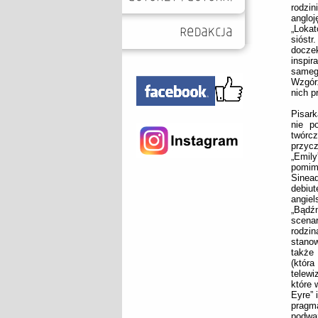
rodzin
angloj
„Lokat
sióstr
docze
inspir
samego
Wzgórz
nich p
Pisark
nie p
twórcz
przycz
„Emil
pomimo
Sinea
debiu
angie
„Bądźm
scenar
rodzi
stanow
także 
(która
telewi
które 
Eyre” 
pragm
podważ