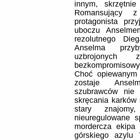
innym, skrzętnie
Romansujący z
protagonista prz
uboczu Anselmem
rezolutnego Di
Anselma przyb
uzbrojonych
bezkompromisowy 
Choć opiewanym 
zostaje Anselm
szubrawców nie 
skręcania karków n
stary znajom
nieuregulowane s
mordercza ekipa 
górskiego azylu