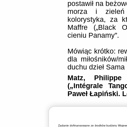
postawił na beżowe 
morza i zieleń 
kolorystyka, za 
Maffre („Black O
cieniu Panamy”.
Mówiąc krótko: re
dla miłośników/m
duchu dzieł Sama 
Matz, Philipp
(„Intégrale Ta
Paweł Łapiński. L
Zadanie dofinansowane ze środków budżetu Wojewó