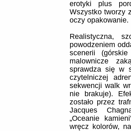
erotyki plus po
Wszystko tworzy z
oczy opakowanie.
Realistyczna, s
powodzeniem oddaj
scenerii (górski
malownicze zaką
sprawdza się w 
czytelniczej adre
sekwencji walk wr
nie brakuje). Ef
zostało przez tra
Jacques Chagna
„Oceanie kamieni
wręcz kolorów, n