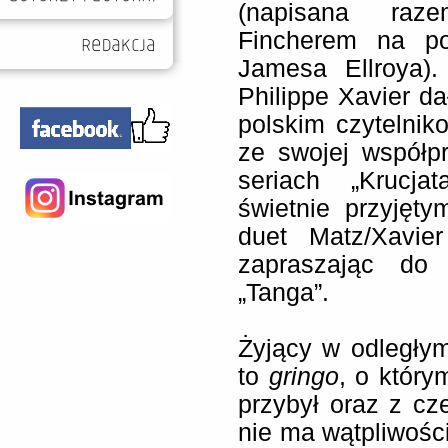
(napisana ra
Fincherem na po
Jamesa Ellroya).
Philippe Xavier da
polskim czytelnik
ze swojej współ
seriach „Krucja
świetnie przyjęt
duet Matz/Xavie
zapraszając do 
„Tanga”.
Żyjący w odległy
to
gringo
, o któr
przybył oraz z cze
nie ma wątpliwośc