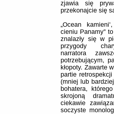
zjawia się pryw
przekonajcie się 
„Ocean kamieni’
cieniu Panamy” to 
znalazły się w p
przygody chary
narratora zaw
potrzebującym, p
kłopoty. Zawarte w
partie retrospekcj
(mniej lub bardzie
bohatera, którego
skrojoną dramat
ciekawie zawiąza
soczyste monologi