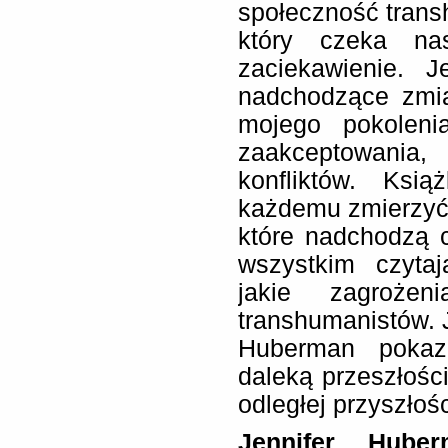
społeczność trans
który czeka na
zaciekawienie. 
nadchodzące zmia
mojego pokoleni
zaakceptowania
konfliktów. Ks
każdemu zmierzyć 
które nadchodzą c
wszystkim czyta
jakie zagroże
transhumanistów. J
Huberman pokaz
daleką przeszłości
odległej przyszłośc
Jennifer Hube