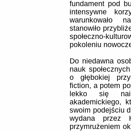
fundament pod bu
intensywne korz
warunkowało na
stanowiło przybli
społeczno-kultu
pokoleniu nowocze
Do niedawna osob
nauk społecznych
o głębokiej przy
fiction, a potem 
lekko się nai
akademickiego, k
swoim podejściu do
wydana przez H
przymrużeniem ok