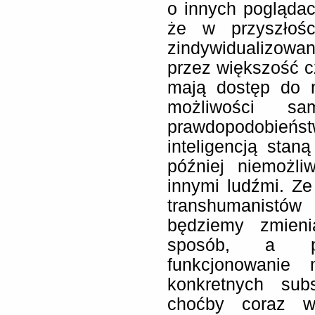
o innych pogląda
że w przyszłośc
zindywidualizowa
przez większość c
mają dostęp do n
możliwości sam
prawdopodobieńs
inteligencją staną
później niemożl
innymi ludźmi. Z
transhumanistów
będziemy zmien
sposób, a p
funkcjonowanie
konkretnych sub
choćby coraz w