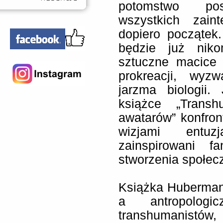
potomstwo pos
wszystkich zain
dopiero początek.
będzie już niko
sztuczne macice 
prokreacji, wyz
jarzma biologii
książce „Trans
awatarów” konfront
wizjami entuzj
zainspirowani 
stworzenia społec
Książka Huberman 
a antropologic
transhumanistów