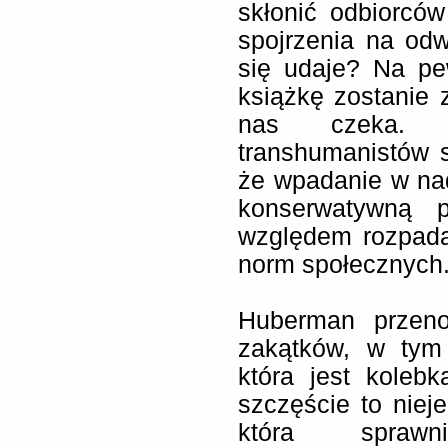
skłonić odbiorców
spojrzenia na odw
się udaje? Na pe
książkę zostanie 
nas czeka. J
transhumanistów s
że wpadanie w na
konserwatywną p
względem rozpada
norm społecznych
Huberman przeno
zakątków, w tym 
która jest koleb
szczęście to nieje
która sprawn