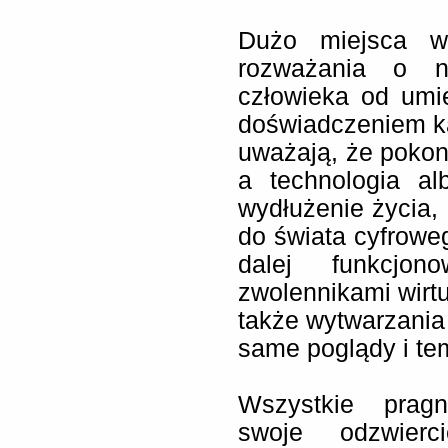
Dużo miejsca w
rozważania o ni
człowieka od umie
doświadczeniem ka
uważają, że pokona
a technologia a
wydłużenie życia,
do świata cyfroweg
dalej funkcjon
zwolennikami wirt
także wytwarzani
same poglądy i te
Wszystkie pragn
swoje odzwierc