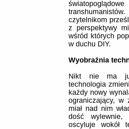
światopoglą
transhumanistów
czytelnikom prześl
z perspektywy mi
wśród których pop
w duchu DIY.
Wyobraźnia tech
Nikt nie ma ju
technologia zmien
każdy nowy wynal
ograniczający, w 
miał nad nim wła
dość wylewnie, 
oscyluje wokół 