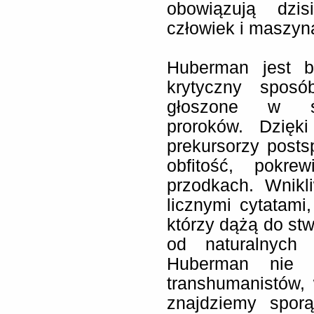
obowiązują dzi
człowiek i maszyna
Huberman jest b
krytyczny spos
głoszone w śro
proroków. Dzięk
prekursorzy post
obfitość, pokr
przodkach. Wnikl
licznymi cytatami
którzy dążą do st
od naturalnych 
Huberman nie p
transhumanistów, 
znajdziemy spor