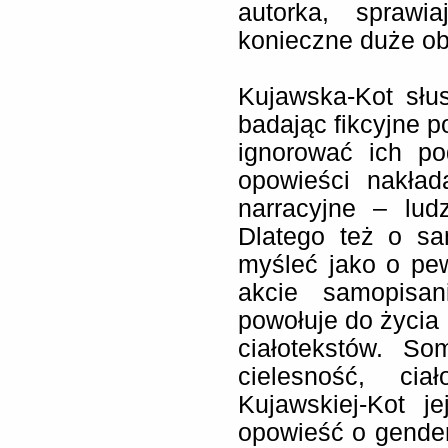
autorka, sprawi
konieczne duże oby
Kujawska-Kot słu
badając fikcyjne p
ignorować ich po
opowieści nakła
narracyjne – lud
Dlatego też o sa
myśleć jako o pew
akcie samopisa
powołuje do życia 
ciałotekstów. So
cielesność, cia
Kujawskiej-Kot j
opowieść o gende