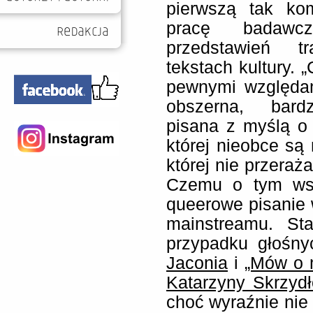
pierwszą tak ko
pracę badawc
przedstawień tr
tekstach kultury. „
pewnymi względam
obszerna, bard
pisana z myślą o 
której nieobce są
której nie przera
Czemu o tym wsp
queerowe pisanie 
mainstreamu. St
przypadku głośny
Jaconia
i
„Mów o m
Katarzyny Skrzydł
choć wyraźnie nie 