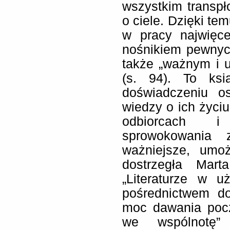
wszystkim transpł
o ciele. Dzięki tem
w pracy najwięce
nośnikiem pewnych
także „ważnym i 
(s. 94). To ksi
doświadczeniu o
wiedzy o ich życiu
odbiorcach i 
sprowokowania 
ważniejsze, umoż
dostrzegła Mart
„Literaturze w u
pośrednictwem d
moc dawania pocz
we wspólnotę” 