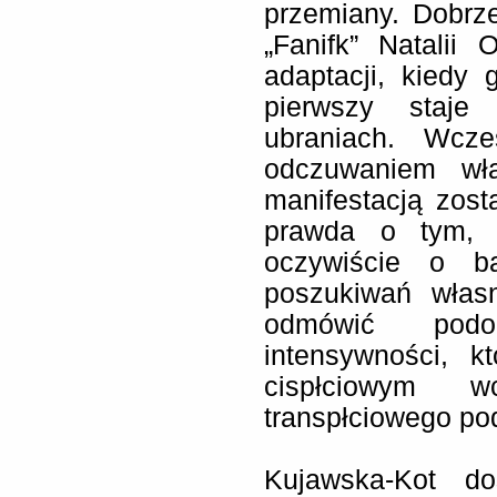
przemiany. Dobrz
„Fanifk” Natalii 
adaptacji, kiedy 
pierwszy staje
ubraniach. Wcze
odczuwaniem wła
manifestacją zost
prawda o tym, 
oczywiście o ba
poszukiwań własn
odmówić podo
intensywności, 
cispłciowym 
transpłciowego pod
Kujawska-Kot do