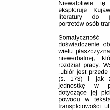
Niewątpliwie tę 
eksploruje Kuja
literatury do p
portretów osób tra
Somatycznoś
doświadczenie ob
wielu płaszczyzn
niewerbalnej, k
rozdział pracy. W
„ubiór jest przede
(s. 173) i, jak
jednostkę w pe
dotyczące jej płc
powodu w teksta
transpłciowości ub