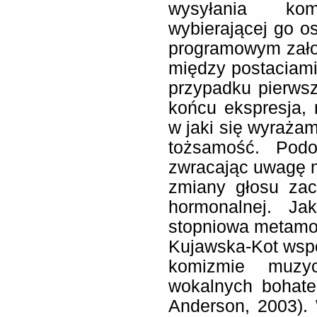
wysyłania kom
wybierającej go o
programowym zało
między postaciami 
przypadku pierwszy
końcu ekspresja, 
w jaki się wyraża
tożsamość. Podo
zwracając uwagę 
zmiany głosu zac
hormonalnej. J
stopniowa metamo
Kujawska-Kot wspo
komizmie muzy
wokalnych bohater
Anderson, 2003).