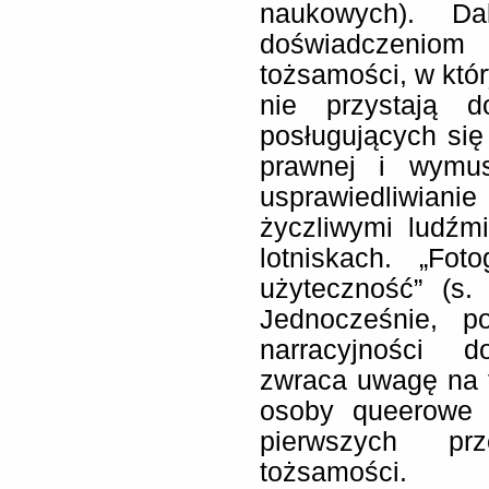
naukowych). Da
doświadczeniom
tożsamości, w któr
nie przystają d
posługujących się
prawnej i wymus
usprawiedliwian
życzliwymi ludźm
lotniskach. „Fo
użyteczność” (s.
Jednocześnie, p
narracyjności do
zwraca uwagę na fo
osoby queerowe 
pierwszych prz
tożsamości.