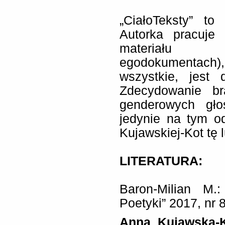
„CiałoTeksty” to
Autorka pracuje 
materiału (
egodokumentach)
wszystkie, jest 
Zdecydowanie br
genderowych gło
jedynie na tym o
Kujawskiej-Kot tę 
LITERATURA:
Baron-Milian M.:
Poetyki” 2017, nr 8
Anna Kujawska-Ko