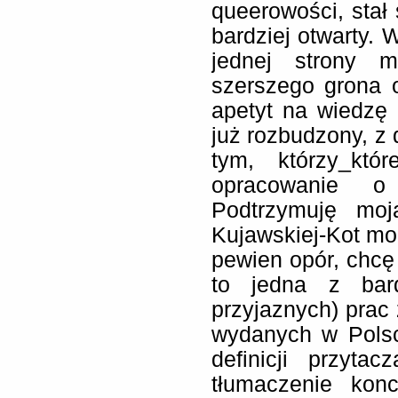
queerowości, stał
bardziej otwarty. 
jednej strony m
szerszego grona o
apetyt na wiedzę
już rozbudzony, z
tym, którzy_któ
opracowanie o 
Podtrzymuję moj
Kujawskiej-Kot m
pewien opór, chcę
to jedna z bard
przyjaznych) prac
wydanych w Polsc
definicji przyta
tłumaczenie konc