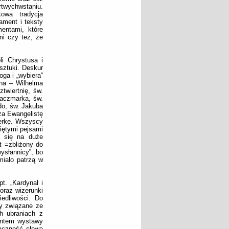
wychwstaniu.
kowa tradycja
ament i teksty
mentami, które
mi czy też, że
li Chrystusa i
sztuki. Deskur
ga i „wybiera”
ana – Wilhelma
twiertnię, św.
aczmarka, św.
do, św. Jakuba
za Ewangelistę
erkę. Wszyscy
iętymi pejsami
a się na duże
t =zbliżony do
ysłannicy”, bo
miało patrzą w
t. „Kardynał i
oraz wizerunki
iedliwości. Do
ty związane ze
h ubraniach z
mentem wystawy
naczność słowa