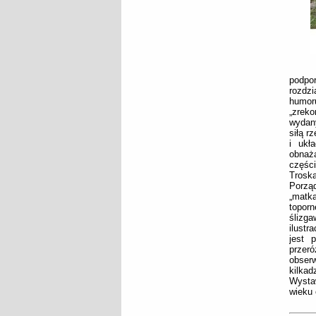
podpor
rozdzi
humor
„zreko
wydany
siłą r
i ukła
obnaża
częśc
Trosk
Porząd
„matka
toporn
ślizg
ilustr
jest 
przer
obserw
kilkad
Wystaw
wieku 