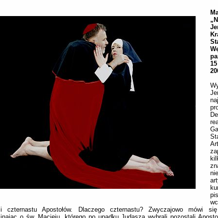
M
„
Je
Kr
St
Wę
pa
1
20
Wy
Je
na
pr
De
re
Gal
St
Ar
za
ki
z
ni
ar
k
p
wc
ci czternastu Apostołów. Dlaczego czternastu? Zwyczajowo mówi si
nając o św. Macieju, którego po upadku Judasza wybrali pozostali Aposto