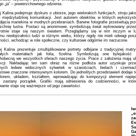
go „ja” – powierzchownego odzienia.
j Kalina podejmuje dyskurs o ubiorze, jego wielorakich funkcjach, stroju ja
 międzyludzkiej komunikacji. Jest autorem obiektów, w których wykorzyst
djęcia manekina w modnych przebraniach. Barwne fotografie prześwitują pr
zchnię lustra. Postaci są anonimowe, symbolizują świat wykreowany przez
krotnie staje się naszym światem. Przeglądamy się w nim niczym w lu
mu niedojrzałości ludzi w różnym wieku, którzy nigdy nie mieli odwagi pos
ości, wchodząc w role społeczne, czy kulturowe odgórnie im narzucone.
j Kalina prezentuje zmultiplikowane portrety odbijane z tradycyjnej matry
wałych materiałach jak folia, fizelina. Symbolizują one bylejakość
hobecną we wszystkich sferach naszego życia. Prace z założenia mają ul
ukcji. Nakładając ten sam obraz na różne podłoża autor uzyskuje prze
lnych ledwie widocznych sylwetek w szarościach, bielach i czernia
stowe znaczone intensywnym kolorem. Do jednolitych przedstawień dodaje t
olorem, układem, kształtem, wprowadzając do kompozycji element napięci
c zastany porządek. Grafiki mają odniesienia do codzienności, w której
anie staje się ważniejsze od jego zawartości.
Iw
„e
za
Es
Su
Ga