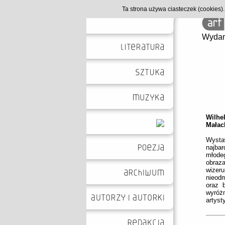
Ta strona używa ciasteczek (cookies
Wydan
Wilhe
Małac
Wystaw
najba
młode
obraz
wizer
nieodm
oraz 
wyróż
artyst