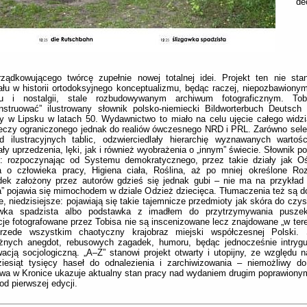
de
ządkowującego twórcę zupełnie nowej totalnej idei. Projekt ten nie sta
ału w historii ortodoksyjnego konceptualizmu, będąc raczej, niepozbawiony
u i nostalgii, stale rozbudowywanym archiwum fotograficznym. Tob
nstruować” ilustrowany słownik polsko-niemiecki Bildworterbuch Deutsch
 w Lipsku w latach 50. Wydawnictwo to miało na celu ujęcie całego widzi
zeczy ograniczonego jednak do realiów ówczesnego NRD i PRL. Zarówno selek
d ilustracyjnych tablic, odzwierciedlały hierarchię wyznawanych wartości
ły uprzedzenia, lęki, jak i również wyobrażenia o „innym” świecie. Słownik p
i: rozpoczynając od Systemu demokratycznego, przez takie działy jak Oś
a o człowieka pracy, Higiena ciała, Roślina, aż po mniej określone Roz
ek założony przez autorów gdzieś się jednak gubi – nie ma na przykład h
” pojawia się mimochodem w dziale Odzież dziecięca. Tłumaczenia też są d
e, niedzisiejsze: pojawiają się takie tajemnicze przedmioty jak skóra do czy
awka spadzista albo podstawka z imadłem do przytrzymywania pusze
acje fotografowane przez Tobisa nie są inscenizowane lecz znajdowane „w tere
przede wszystkim chaotyczny krajobraz miejski współczesnej Polski.
óżnych anegdot, rebusowych zagadek, humoru, będąc jednocześnie intrygu
acją socjologiczną. „A–Z” stanowi projekt otwarty i utopijny, ze względu 
ziesiąt tysięcy haseł do odnalezienia i zarchiwizowania – niemożliwy d
a w Kronice ukazuje aktualny stan pracy nad wydaniem drugim poprawionym
od pierwszej edycji.