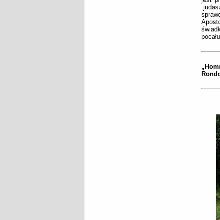
„jud
sprawd
Aposto
świad
pocału
„Homm
Rondo