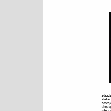
zdradz
atelie
zostaj
chęci
integ