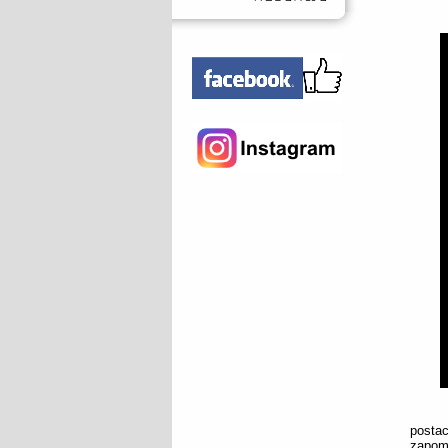
posta
zapomi