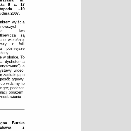
rszawa, ul.
oża 9 c. 17
stopada –10
udnia 2007.
nktem wyjścia
jnowszych
rac Iwo
tkiewicza są
ane wcześniej
razy z folii
az późniejsze
słony:
ne w słońce. To
ła dychotomia
porysowane”) a
wystawy wideo:
ię zaskakująco
sposób typowy,
 co widzimy to
 w grę; podczas
lacji obrazem,
edstawiania i
ogna Burska
Zabawa z