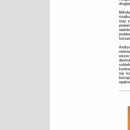
drugie
Mikoła
środku
oraz z
powier
wielo
proble
tożsam
Andrze
nietr
wszec
destr
subte
kontra
się k
burzą
opakow