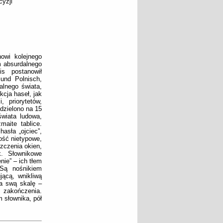
cyzji
nowi kolejnego
m absurdalnego
is postanowił
 und Polnisch,
alnego świata,
cja haseł, jak
, priorytetów,
odzielono na 15
wiata ludowa,
maite tablice.
asła „ojciec”,
ość nietypowe,
szczenia okien,
k. Słownikowe
nie” – ich tłem
 Są nośnikiem
jącą, wnikliwą
na swą skalę –
o zakończenia.
 słownika, pół