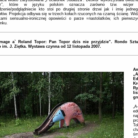
asz”, które w języku polskim oznacza zarówno tzw. wizjer um
zenie/podglądniecie kto stoi po drugiej stronie drzwi jak i imię jedneg
łów. Projekcja odbywa się w trzech kołach rzuconych na czarną ścianę. Widz
kami sensualno-ironicznej opowieści o parze =nastolatków, ich pierwszy
nku.
age a` Roland Topor: Pan Topor dzis nie przyjdzie”. Rondo Sztuk
 im. J. Ziętka. Wystawa czynna od 12 listopada 2007.
An
„A
Ed
Kr
R
li
gr
„A
ed
na
pr
T
ch
śm