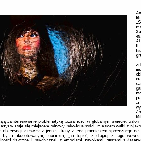
A
Mi
„Ś
ma
S
49
Al
I
li
gr
Zd
in
o
ar
sa
ga
ma
pr
ar
wy
A
Mi
ają zainteresowanie problematyką tożsamości w globalnym świecie. Salon 
r artysty staje się miejscem odnowy indywidualności, miejscem walki z nijak
e obserwacji człowiek z jednej strony z jego pragnieniem społecznego dos
ą bycia akceptowanym, lubianym, „na topie”, z drugiej z jego wewnęt
ralności fizycznej i psychicznej, z emocjami, nawykami, gustami związa