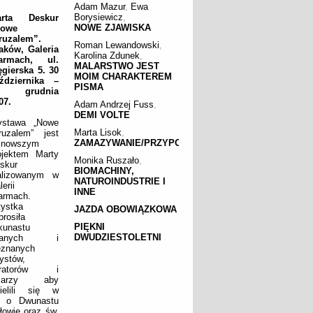
Adam Mazur
,
Ewa
Borysiewicz
,
arta Deskur
NOWE ZJAWISKA
Nowe
ruzalem”.
Roman Lewandowski
,
aków, Galeria
Karolina Zdunek
,
armach, ul.
MALARSTWO JEST
gierska 5. 30
MOIM CHARAKTEREM
ździernika –
PISMA
5 grudnia
07.
Adam Andrzej Fuss
,
DEMI VOLTE
stawa „Nowe
Marta Lisok
,
ruzalem” jest
ZAMAZYWANIE/PRZYPOMINANIE
jnowszym
ojektem Marty
Monika Ruszało
,
skur
BIOMACHINY,
alizowanym w
NATUROINDUSTRIE I
erii
INNE
armach.
tystka
JAZDA OBOWIĄZKOWA
prosiła
PIĘKNI
lkunastu
DWUDZIESTOLETNI
nanych i
eznanych
tystów,
uratorów i
isarzy aby
ielili się w
ę o Dwunastu
łowie oraz św.