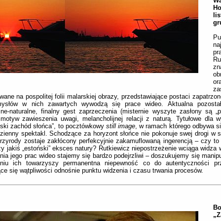
Wa
H
li
gr
Pu
na
p
Ru
zn
ob
or
za
ane na pospolitej folii malarskiej obrazy, przedstawiające postaci zapatrzo
ysłów w nich zawartych wywodzą się prace wideo. Aktualna pozosta
ne-naturalne, finalny gest zaprzeczenia (misternie wyszyte zasłony są „
motyw zawieszenia uwagi, melancholijnej relacji z naturą. Tytułowe dla 
ski zachód słońca”, to pocztówkowy
still image
, w ramach którego odbywa s
zienny spektakl. Schodzące za horyzont słońce nie pokonuje swej drogi w 
rzyrody zostaje zakłócony perfekcyjnie zakamuflowaną ingerencją – czy to
czy jakiś „estoński” eksces natury? Rutkiewicz niepostrzeżenie wciąga widza
nia jego prac wideo stajemy się bardzo podejrzliwi – doszukujemy się manipu
aniu ich towarzyszy permanentna niepewność co do autentyczności prz
e się wątpliwości odnośnie punktu widzenia i czasu trwania procesów.
B
„