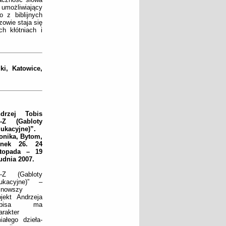
ożliwiający
o z biblijnych
owie staja się
ch kłótniach i
i, Katowice,
drzej Tobis
-Z (Gabloty
ukacyjne)”.
onika, Bytom,
ynek 26. 24
stopada – 19
udnia 2007.
–Z (Gabloty
ukacyjne)” –
jnowszy
ojekt Andrzeja
obisa ma
arakter
iałego dzieła-