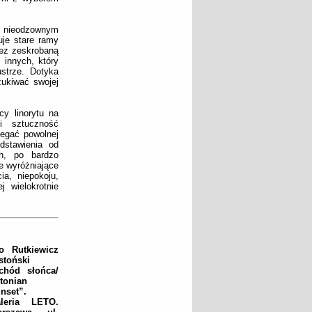
ko nieodzownym
uje stare ramy
zez zeskrobaną
 innych, który
strze. Dotyka
zukiwać swojej
cy linorytu na
 i sztuczność
egać powolnej
dstawienia od
ch, po bardzo
e wyróżniające
a, niepokoju,
 wielokrotnie
o Rutkiewicz
stoński
chód słońca/
tonian
nset”.
leria LETO.