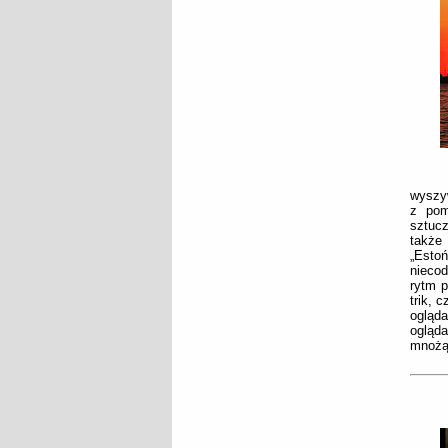
wyszyw
z pom
sztucz
także 
„Estoń
niecod
rytm p
trik, 
ogląda
ogląd
mnożąc