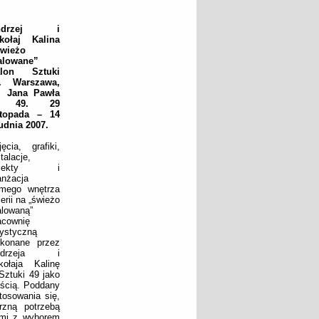
ndrzej i
kołaj Kalina
wieżo
lowane”
alon Sztuki
. Warszawa,
. Jana Pawła
I 49. 29
stopada – 14
udnia 2007.
jęcia, grafiki,
stalacje,
biekty i
anżacja
mego wnętrza
lerii na „świeżo
lowaną”
acownię
tystyczną
konane przez
ndrzeja i
kołaja Kalinę
Sztuki 49 jako
ością. Poddany
tosowania się,
rzną potrzebą
nymi z wyborem