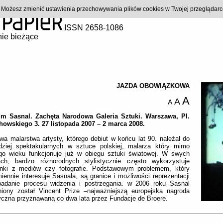
). Możesz zmienić ustawienia przechowywania plików cookies w Twojej przeglądar
ISSN 2658-1086
ie bieżące
JAZDA OBOWIĄZKOWA
A
A
A
lm Sasnal. Zachęta Narodowa Galeria Sztuki. Warszawa, Pl.
howskiego 3. 27 listopada 2007 – 2 marca 2008.
a malarstwa artysty, którego debiut w końcu lat 90. należał do
rdziej spektakularnych w sztuce polskiej, malarza który mimo
go wieku funkcjonuje już w obiegu sztuki światowej. W swych
ach, bardzo różnorodnych stylistycznie często wykorzystuje
unki z mediów czy fotografie. Podstawowym problemem, który
iennie interesuje Sasnala, są granice i możliwości reprezentacji
badanie procesu widzenia i postrzegania. w 2006 roku Sasnal
niony został Vincent Prize –najważniejszą europejska nagroda
yczna przyznawaną co dwa lata przez Fundacje de Broere.