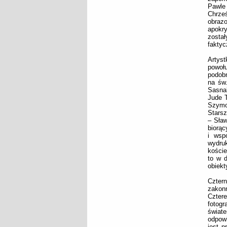
Pawle
Chrze
obrazo
apokry
został
faktyc
Artyst
powołu
podobn
na św.
Sasnal
Jude 
Szymon
Starsz
– Sła
biorąc
i wsp
wydruk
koście
to w d
obiekt
Czter
zakonn
Czter
fotogr
świat
odpow
jest 