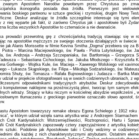
 zwanym Apostołem Narodów powołanym przez Chrystusa po zmart
ścijańska ikonografia posiada dwa źródła. Pierwszym jest wielowie
wania boskiego panteonu w sztuce greckiej i rzymskiej, drugim Nowy Test
ficzne. Deskur analizując te źródła szczególnie interesuje się tymi ele
y z niej wyparte jak fakt, iż zarówno Chrystus jak i apostołowie byli Żyda
zna liczba wszystkich Apostołów to czternaście a nie dwanaście.
ka prowadzi przewrotną grę z chrześcijańską tradycją stawiając się w ro
jąc na apostołów mężczyzn ze swojego otoczenia działających w świecie 
ie jak Alanis Morissette w filmie Kevina Smitha „Dogma” przebiera się za Bo
 Piotra – Marcina Maciejowskiego, św. Pawła - Piotra Lutyńskiego, św. J
a, św. Andrzeja – Andrzeja Szczepaniaka, św. Bartłomieja – Grzegorza Sz
Tadeusza – Sebastiana Cichockiego, św. Jakuba Młodszego – Krzysztofa K
a Gorliwego - Wojtka Kule, św. Macieja – Xawerego Wolskiego vel xavimo
ego – Łukasza Skąpskiego, św. Filipa – Mikołaja Sodzańskiego, św. Mateus
womira Shuty, św. Tomasza – Rafała Bujnowskiego i Judasza – Bartka Mat
y udział w projekcie sfotografowani są w swoich codziennych ubraniach, z wp
ółczesnymi odpowiednikami tradycyjnych atrybutów. Deskur zdecydował
i komputerowe naklejone na przeźroczystą plexi, tworząc tym samym efek
lnych witraży. Stojący w łuku niczym w kościelnej absydzie współcześni „ w
osłownym tłumaczeniu z greckiego pierwotnie oznaczało słowo apostoł, ś
yw.
nastu Apostołom towarzyszy remake obrazu Egona Schielego z 1912 roku p
ica”, w którym udział wzięła sama artystka wraz z Andrzejem Starmachem 
ech Cnót Kardynalskich: Wstrzemięźliwości, Roztropności, Hartu i Spraw
afii Cnót Kardynalskich zapozowały cztery zaprzyjaźnione z artystką kobie
em sztuki. Podobnie jak Apostołowie taki i Cnoty widzimy w codziennyc
iednimi dla każdej z nich charakterystycznymi atrybutami. Ostatnim ele
praca wideo zatytułowana „Pocałunek Judasza”. Deskur wykorzystała dwuz