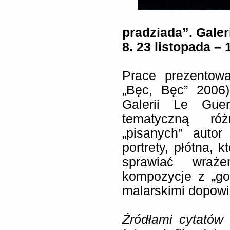
pradziada”. Gale
8. 23 listopada – 
Prace prezentow
„Bęc, Bęc” 2006
Galerii Le Guer
tematyczną ró
„pisanych” autor
portrety, płótna, 
sprawiać wraże
kompozycje z „go
malarskimi dopowi
Źródłami cytatów 