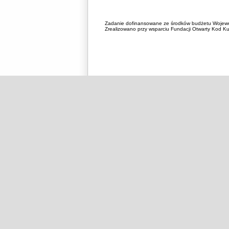
Zadanie dofinansowane ze środków budżetu Wojewó
Zrealizowano przy wsparciu Fundacji Otwarty Kod Kul