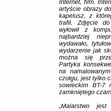
Internet, film. In
artyście obrazy d
kapelusz, z któr
trafił. Zdjęcie 
wyłowił z komp
najbardziej nie
wydawało, tytułow
wydarzenie jak sk
można się prze
Partyka konsekwe
na namalowanym 
czołgu, jest tylko
sowieckim BT-7 
zamkniętego czarną
„Malarstwo jest