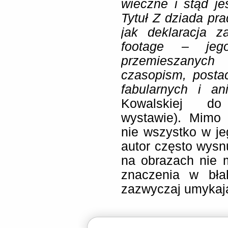
wieczne i stąd je
Tytuł Z dziada pr
jak deklaracja z
footage – jeg
przemieszanych
czasopism, posta
fabularnych i a
Kowalskiej do
wystawie). Mimo 
nie wszystko w je
autor często wysn
na obrazach nie 
znaczenia w bła
zazwyczaj umykaj