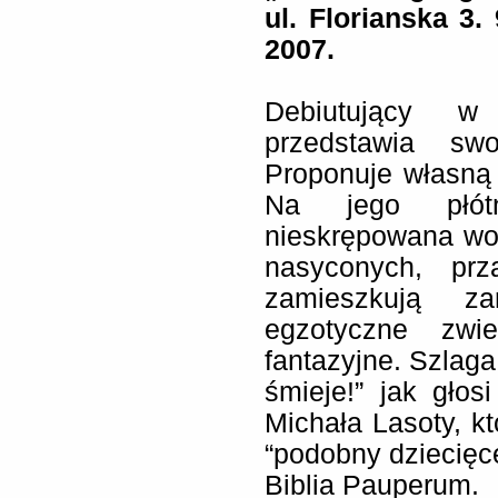
ul. Florianska 3.
2007.
Debiutujący 
przedstawia sw
Proponuje własną we
Na jego płótn
nieskrępowana wo
nasyconych, prz
zamieszkują za
egzotyczne zwi
fantazyjne. Szlaga 
śmieje!” jak głos
Michała Lasoty, któ
“podobny dziecięce
Biblia Pauperum.