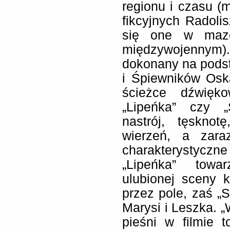
regionu i czasu (m
fikcyjnych Radoli
się one w mazo
międzywojennym).
dokonany na pods
i Śpiewników Osk
ścieżce dźwięko
„Lipeńka” czy „
nastrój, tęskno
wierzeń, a zara
charakterystycz
„Lipeńka” towa
ulubionej sceny 
przez pole, zaś „S
Marysi i Leszka. „
pieśni w filmie 