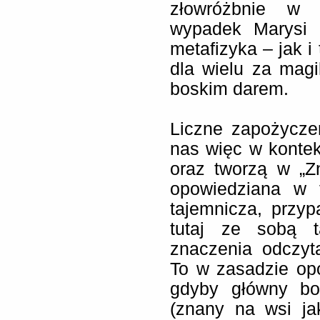
złowróżbnie w u
wypadek Marysi 
metafizyka – jak i
dla wielu za mag
boskim darem.
Liczne zapożycze
nas więc w kontek
oraz tworzą w
„Z
opowiedziana w f
tajemnicza, przyp
tutaj ze sobą t
znaczenia odczyt
To w zasadzie op
gdyby główny boh
(znany na wsi ja