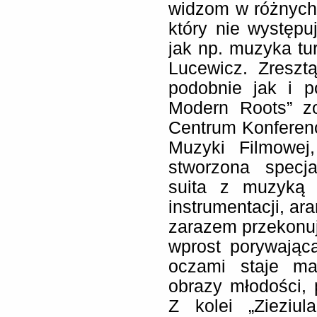
widzom w różnych c
który nie występu
jak np. muzyka tu
Lucewicz. Zreszt
podobnie jak i p
Modern Roots” z
Centrum Konferen
Muzyki Filmowej
stworzona specj
suita z muzyką 
instrumentacji, ar
zarazem przekonują
wprost porywająca
oczami staje ma
obrazy młodości, 
Z kolei „Zieziul