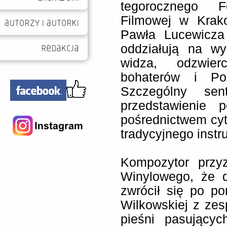
tegorocznego F
Filmowej w Krako
Pawła Lucewicza 
oddziałują na wy
widza, odzwier
bohaterów i Pol
Szczególny se
przedstawienie 
pośrednictwem cyt
tradycyjnego inst
Kompozytor przy
Winylowego, że d
zwrócił się po p
Wilkowskiej z zes
pieśni pasujący