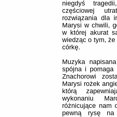
niegdyś tragedi
częściowej utr
rozwiązania dla i
Marysi w chwili, 
w której akurat s
wiedząc o tym, że
córkę.
Muzyka napisana
spójna i pomaga
Znachorowi zost
Marysi rożek angiel
którą zapewnia
wykonaniu Marc
różnicujące nam 
pewną rysę na j