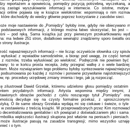
dzy reportażem a opowieścią, pomiędzy pozycją potrzebną, wyczekaną, a 
ścią zastąpi wyszukiwanie informacji w internecie. Co istotne, motyw
macji online pojawia się w książce wielokrotnie: wspominają o nim rozm
 które dochodziły do wiedzy głównie poprzez korzystanie z zasobów sieci.
oże moje nastawienie do „Pomiędzy” byłoby inne, gdyby nie obiecywano m
a podstawowych informacji, z którego można łatwo skorzystać, bo jest –
ośni – pod ręką. Sama książka już przy pierwszym przekartkowaniu wyd
a: ma ledwie 251 stron, dodatkowo wewnątrz znajdziemy sporo światła ora
e strony ilustracje.
ość najważniejszych informacji – nie licząc oczywiście słownika czy spisów
a wyłuskać z wywiadów samodzielnie, a biorąc pod uwagę, że część tema
j z rozmów, trzeba wyłuskiwać po wielokroć. Podręcznik nie powinien by
wany: to w końcu prosta recepta, żeby przegrać walkę z o wiele bardzie
etem. Może rozwiązaniem tego problemu byłoby syntezowanie najważniejszyc
 podsumowania po każdej z rozmów i ponowne przywołanie najistotniejszy
w, np. procedury urzędowej zmiany imienia i tego, jak ją rozpocząć.
kę zilustrował Dawid Grzelak, któremu udzielono głosu pomiędzy ostatni
ntem przydatnych informacji. Artysta wspomina między innymi, 
stawionych obrazów pochodzi z cyklu noszącego tytuł „Pomiędzy” or
omością decyduje się na czysty formalnie przekaz, z uproszczonymi
styką. O ile same obrazy Grzelaka wydają mi się ciekawe i świeże, o tyle 
w zestawieniu z treścią książki. W przeprowadzonych przez Kim rozmowach
o decentralizowania genitaliów i ich powiązań z doświadczaniem płci i sama 
mbolika większości ilustracji skupiona jest właśnie na penisach i piersiach
, może ilustracje pasują na zasadzie transgresji; mimo wszystko uznaj
ieć i o tym.