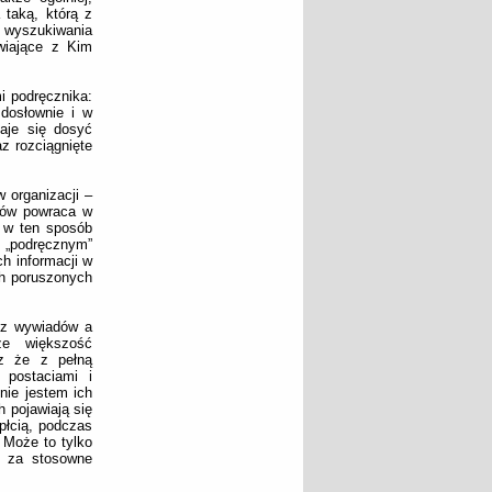
taką, którą z
 wyszukiwania
awiające z Kim
i podręcznika:
 dosłownie i w
aje się dosyć
z rozciągnięte
 organizacji –
tów powraca w
ć w ten sposób
j „podręcznym”
h informacji w
ch poruszonych
m z wywiadów a
że większość
az że z pełną
 postaciami i
nie jestem ich
 pojawiają się
płcią, podczas
. Może to tylko
ę za stosowne