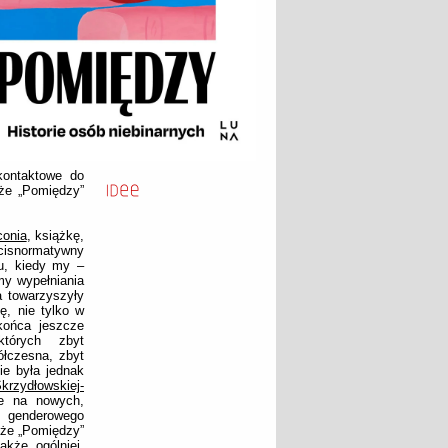
kontaktowe do
 że „Pomiędzy”
conia
, książkę,
 cisnormatywny
u, kiedy my –
my wypełniania
a towarzyszyły
ę, nie tylko w
 końca jeszcze
których zbyt
ółczesna, zbyt
ie była jednak
krzydłowskiej-
ze na nowych,
e genderowego
 że „Pomiędzy”
kże ogólniej,