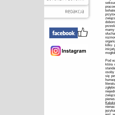
seksu
pracow
boha
przyt
związa
dobor
przesł
mamy 
słuch
rozmo
organi
kilku
inicj
mogłob
Pod w
która 
stand
osoby 
się pe
hurrao
litera
zgłęb
nieje
związ
pierws
Kaluk
niena
języka
jest 