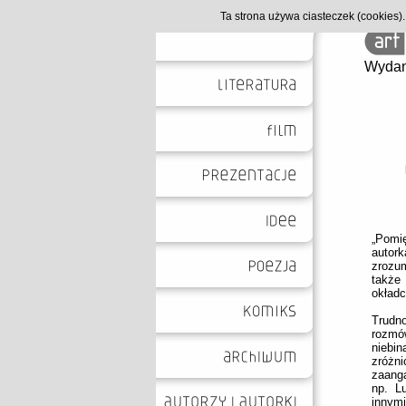
Ta strona używa ciasteczek (cookies
Wydan
„Pomię
autor
zrozum
także
okładc
Trudn
rozmó
niebi
zróżn
zaang
np. L
innymi