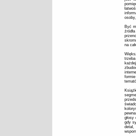
pomię
łatwo
infor
osoby,
Być m
źródł
przen
skromn
na cał
Większ
trzeb
każde
zbudo
intern
formie
temató
Książ
segme
przed
świad
kolory
pewna 
głosy 
gdy sy
detal
wspomn