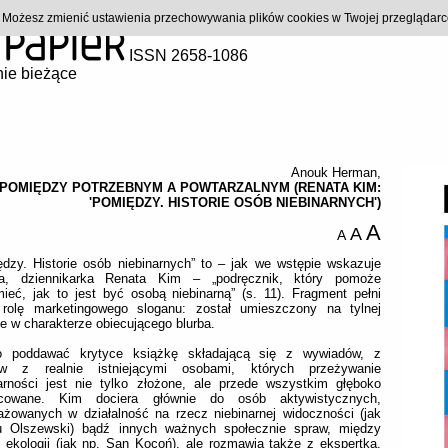
). Możesz zmienić ustawienia przechowywania plików cookies w Twojej przeglądar
ISSN 2658-1086
ie bieżące
Anouk Herman
,
POMIĘDZY POTRZEBNYM A POWTARZALNYM (RENATA KIM:
'POMIĘDZY. HISTORIE OSÓB NIEBINARNYCH')
A
A
A
dzy. Historie osób niebinarnych” to – jak we wstępie wskazuje
ka, dziennikarka Renata Kim – „podręcznik, który pomoże
ieć, jak to jest być osobą niebinarną” (s. 11). Fragment pełni
 rolę marketingowego sloganu: został umieszczony na tylnej
e w charakterze obiecującego blurba.
o poddawać krytyce książkę składającą się z wywiadów, z
w z realnie istniejącymi osobami, których przeżywanie
narności jest nie tylko złożone, ale przede wszystkim głęboko
icowane. Kim dociera głównie do osób aktywistycznych,
ażowanych w działalność na rzecz niebinarnej widoczności (jak
u Olszewski) bądź innych ważnych społecznie spraw, między
 ekologii (jak np. San Kocoń), ale rozmawia także z ekspertką,