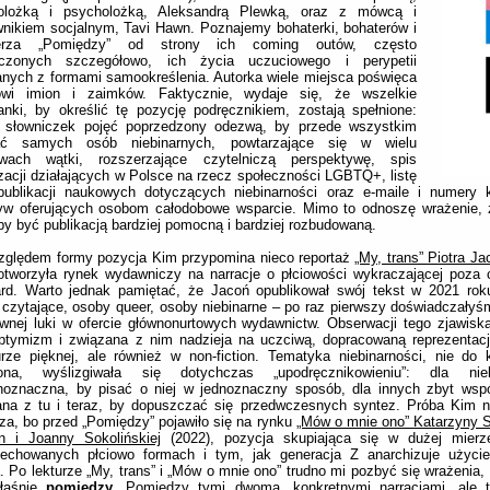
olożką i psycholożką, Aleksandrą Plewką, oraz z mówcą i
nikiem socjalnym, Tavi Hawn. Poznajemy bohaterki, bohaterów i
terza „Pomiędzy” od strony ich coming outów, często
oczonych szczegółowo, ich życia uczuciowego i perypetii
nych z formami samookreślenia. Autorka wiele miejsca poświęca
owi imion i zaimków. Faktycznie, wydaje się, że wszelkie
anki, by określić tę pozycję podręcznikiem, zostają spełnione:
słowniczek pojęć poprzedzony odezwą, by przede wszystkim
ać samych osób niebinarnych, powtarzające się w wielu
wach wątki, rozszerzające czytelniczą perspektywę, spis
zacji działających w Polsce na rzecz społeczności LGBTQ+, listę
 publikacji naukowych dotyczących niebinarności oraz e-maile i numery 
atyw oferujących osobom całodobowe wsparcie. Mimo to odnoszę wrażenie,
y być publikacją bardziej pomocną i bardziej rozbudowaną.
zględem formy pozycja Kim przypomina nieco reportaż
„My, trans” Piotra Ja
otworzyła rynek wydawniczy na narracje o płciowości wykraczającej poza
ard. Warto jednak pamiętać, że Jacoń opublikował swój tekst w 2021 rok
czytające, osoby queer, osoby niebinarne – po raz pierwszy doświadczałyś
wnej luki w ofercie głównonurtowych wydawnictw. Obserwacji tego zjawisk
ptymizm i związana z nim nadzieja na uczciwą, dopracowaną reprezentacj
turze pięknej, ale również w non-fiction. Tematyka niebinarności, nie do
iona, wyślizgiwała się dotychczas „upodręcznikowieniu”: dla nie
dnoznaczna, by pisać o niej w jednoznaczny sposób, dla innych zbyt wsp
ana z tu i teraz, by dopuszczać się przedwczesnych syntez. Próba Kim n
za, bo przed „Pomiędzy” pojawiło się na rynku
„Mów o mnie ono” Katarzyny S
in i Joanny Sokolińskiej
(2022), pozycja skupiająca się w dużej mier
cechowanych płciowo formach i tym, jak generacja Z anarchizuje użyci
. Po lekturze „My, trans” i „Mów o mnie ono” trudno mi pozbyć się wrażenia,
właśnie
pomiędzy
. Pomiędzy tymi dwoma, konkretnymi narracjami, ale ta