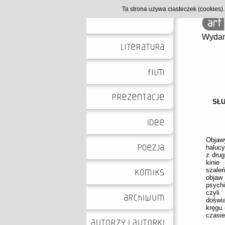
Ta strona używa ciasteczek (cookies
Wydan
SŁU
Obja
halucy
z drug
kinie
szale
objaw
psychi
czyli
doświ
kręgu
czasie