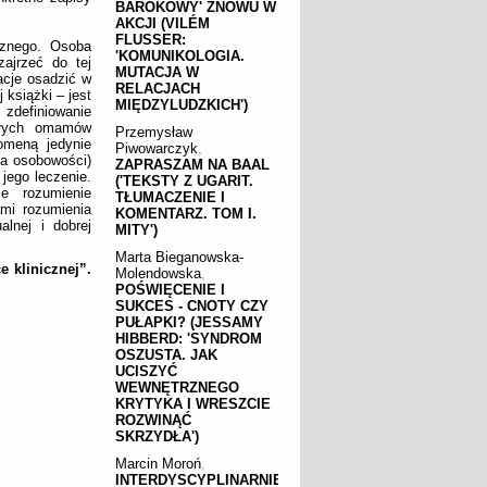
BAROKOWY' ZNOWU W
AKCJI (VILÉM
FLUSSER:
cznego. Osoba
'KOMUNIKOLOGIA.
ajrzeć do tej
MUTACJA W
acje osadzić w
RELACJACH
 książki – jest
MIĘDZYLUDZKICH')
 zdefiniowanie
ekłych omamów
Przemysław
omeną jedynie
Piwowarczyk
,
nia osobowości)
ZAPRASZAM NA BAAL
jego leczenie.
('TEKSTY Z UGARIT.
e rozumienie
TŁUMACZENIE I
ami rozumienia
KOMENTARZ. TOM I.
alnej i dobrej
MITY')
Marta Bieganowska-
e klinicznej”.
Molendowska
,
POŚWIĘCENIE I
SUKCES - CNOTY CZY
PUŁAPKI? (JESSAMY
HIBBERD: 'SYNDROM
OSZUSTA. JAK
UCISZYĆ
WEWNĘTRZNEGO
KRYTYKA I WRESZCIE
ROZWINĄĆ
SKRZYDŁA')
Marcin Moroń
,
INTERDYSCYPLINARNIE