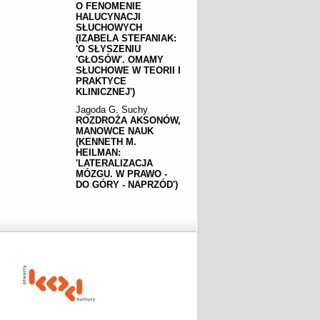
O FENOMENIE
HALUCYNACJI
SŁUCHOWYCH
(IZABELA STEFANIAK:
'O SŁYSZENIU
'GŁOSÓW'. OMAMY
SŁUCHOWE W TEORII I
PRAKTYCE
KLINICZNEJ')
Jagoda G. Suchy
,
ROZDROŻA AKSONÓW,
MANOWCE NAUK
(KENNETH M.
HEILMAN:
'LATERALIZACJA
MÓZGU. W PRAWO -
DO GÓRY - NAPRZÓD')