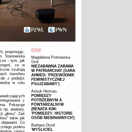
h, proponując,
m. Stanowiska
Magdalena Piotrowska-
cze – tym, jak
Grot
,
czegoś, co w
NIEZABAWNA ZABAWA
giczne szukają
W PATRIARCHAT (SARA
ch transferu
AHMED: 'PRZEWODNIK
żde z podejść
FEMINISTYCZNEJ
wiedzę w celu
PSUJZABAWY')
Anouk Herman
,
POMIĘDZY
wiadczających
POTRZEBNYM A
zintegrowane z
POWTARZALNYM
nia. Pokazuje
(RENATA KIM:
o np. awatary,
'POMIĘDZY. HISTORIE
o) „głosu”. Zaś
OSÓB NIEBINARNYCH')
osu” takie jak
z objawami. Co
Barbara Orzeł
,
icznego punktu
'MYŚLICIEL
nkretne zapisy