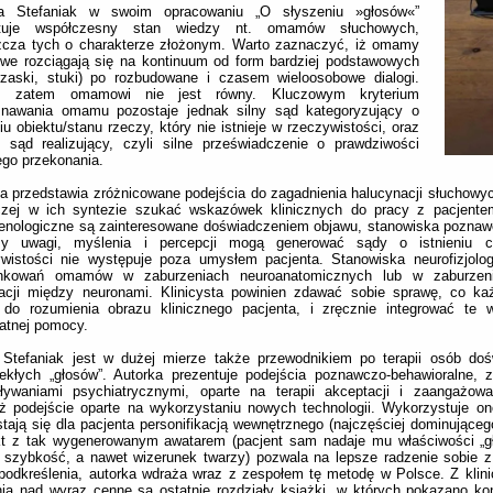
la Stefaniak w swoim opracowaniu „O słyszeniu »głosów«”
tuje współczesny stan wiedzy nt. omamów słuchowych,
zcza tych o charakterze złożonym. Warto zaznaczyć, iż omamy
owe rozciągają się na kontinuum od form bardziej podstawowych
trzaski, stuki) po rozbudowane i czasem wieloosobowe dialogi.
 zatem omamowi nie jest równy. Kluczowym kryterium
znawania omamu pozostaje jednak silny sąd kategoryzujący o
niu obiektu/stanu rzeczy, który nie istnieje w rzeczywistości, oraz
y sąd realizujący, czyli silne przeświadczenie o prawdziwości
go przekonania.
a przedstawia zróżnicowane podejścia do zagadnienia halucynacji słuchowyc
czej w ich syntezie szukać wskazówek klinicznych do pracy z pacjente
enologiczne są zainteresowane doświadczeniem objawu, stanowiska poznaw
sy uwagi, myślenia i percepcji mogą generować sądy o istnieniu 
ywistości nie występuje poza umysłem pacjenta. Stanowiska neurofizjolo
nkowań omamów w zaburzeniach neuroanatomicznych lub w zaburzenia
macji między neuronami. Klinicysta powinien zdawać sobie sprawę, co ka
 do rozumienia obrazu klinicznego pacjenta, i zręcznie integrować te 
atnej pomocy.
 Stefaniak jest w dużej mierze także przewodnikiem po terapii osób doś
ekłych „głosów”. Autorka prezentuje podejścia poznawczo-behawioralne, 
aływaniami psychiatrycznymi, oparte na terapii akceptacji i zaangażowa
ż podejście oparte na wykorzystaniu nowych technologii. Wykorzystuje on
stają się dla pacjenta personifikacją wewnętrznego (najczęściej dominująceg
kt z tak wygenerowanym awatarem (pacjent sam nadaje mu właściwości „gł
 szybkość, a nawet wizerunek twarzy) pozwala na lepsze radzenie sobie 
podkreślenia, autorka wdraża wraz z zespołem tę metodę w Polsce. Z klin
ia nad wyraz cenne są ostatnie rozdziały książki, w których pokazano ko