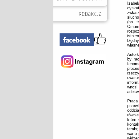
Izabe
dysku
zwłas
słuch
(np. 
Omam
rozpo
istnie
błędn
własne
Autork
by ra
fenom
proce
rzecz
uwaru
infor
wnosi
adekw
Praca
przewl
oddzi
równie
które 
konta
tembr,
warte 
widzen