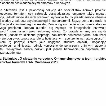
 z osobami doświadczającymi omamów słuchowych.
ka Stefaniak jest z pewnością pozycją dla specjalistów zdrowia psychi
eresowana tematem czy człowiek doświadczający omamów także mogą z
acji, jednak może dla nich stanowić wyzwanie to, by przedstawione obserw
j wiedzy z zakresu psychopatologii i neuroanatomii. Sądzę, że to nie wada tej
likacja dla konkretnego adresata. Pewne ograniczenie opracowania stanowi
wego problemu, którym autorka się zajmuje, w kategoriach „przewl
owych” rozumianych jako izolowany objaw. Co prawda omamy nie są d
frenii, jednak tło kliniczne (depresja, zaburzenia schizoafektywne, zaburze
 się odgrywać znaczącą rolę w holistycznym spojrzeniu na naturę „głosu” i 
iem tę pozycję zatem jako dogłębne studium objawu, ubogacając
patologii u klinicysty, jednak konieczne do połączenia z innymi aspekt
nta. Niewątpliwą zalecą pozycji jest jednak bazowanie na naprawdę aktu
turze przedmiotu.
la Stefaniak: „O słyszeniu »głosów«. Omamy słuchowe w teorii i praktyc
nictwo Naukowe PWN. Warszawa 2023.