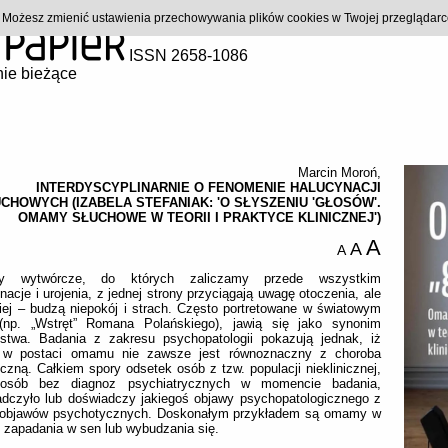
). Możesz zmienić ustawienia przechowywania plików cookies w Twojej przeglądar
ISSN 2658-1086
ie bieżące
Marcin Moroń
,
INTERDYSCYPLINARNIE O FENOMENIE HALUCYNACJI
CHOWYCH (IZABELA STEFANIAK: 'O SŁYSZENIU 'GŁOSÓW'.
OMAMY SŁUCHOWE W TEORII I PRAKTYCE KLINICZNEJ')
A
A
A
wy wytwórcze, do których zaliczamy przede wszystkim
nacje i urojenia, z jednej strony przyciągają uwagę otoczenia, ale
iej – budzą niepokój i strach. Często portretowane w światowym
 (np. „Wstręt” Romana Polańskiego), jawią się jako synonim
ństwa. Badania z zakresu psychopatologii pokazują jednak, iż
 w postaci omamu nie zawsze jest równoznaczny z choroba
czną. Całkiem spory odsetek osób z tzw. populacji nieklinicznej,
 osób bez diagnoz psychiatrycznych w momencie badania,
adczyło lub doświadczy jakiegoś objawy psychopatologicznego z
 objawów psychotycznych. Doskonałym przykładem są omamy w
 zapadania w sen lub wybudzania się.