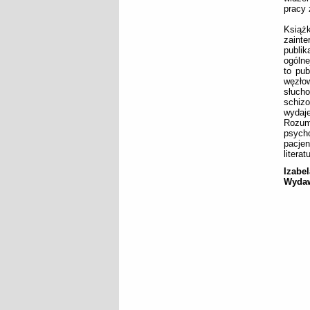
pracy
Książ
zaint
publik
ogólne
to pub
węzło
słuch
schizo
wydaje
Rozum
psycho
pacje
litera
Izabe
Wydaw