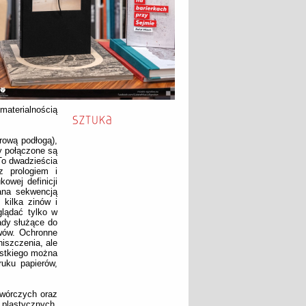
materialnością
orową podłogą),
y połączone są
To dwadzieścia
z prologiem i
owej definicji
wana sekwencją
kilka zinów i
lądać tylko w
ady służące do
iwów. Ochronne
niszczenia, ale
ystkiego można
uku papierów,
twórczych oraz
 plastycznych,