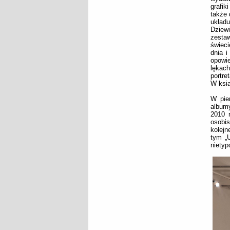
grafik
także 
układu
Dziewi
zestaw
świeci
dnia i
opowie
lękach
portre
W ksią
W pie
albumy
2010 r
osobis
kolejn
tym „
nietyp