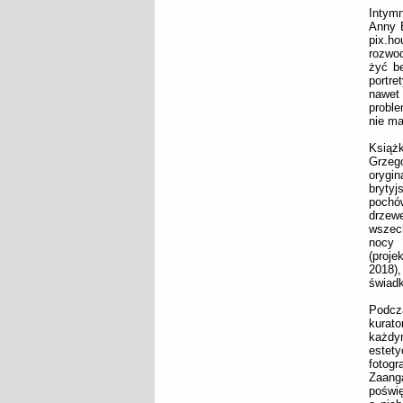
Intymn
Anny B
pix.ho
rozwod
żyć be
portr
nawet 
proble
nie ma
Książ
Grzeg
orygi
bryty
pochów
drzew
wszech
nocy 
(proj
2018)
świadk
Podcz
kurat
każdy
estety
fotogr
Zaang
poświę