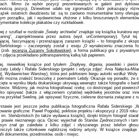
dach. Mimo że wybór pozycji prezentowanych w galerii jest dyktow
pnością pozycji, Dziewitowi udało się zgromadzić zbiór pokazujący różn
iążek ostatnich dwudziestu lat: są to zarówno monumentalne tomy oferuj
nym porządku, jak i wydawnictwa złożone z kilku broszurowych elementów
ymentalne kolekcje plakatów czy rozkładówek.
ej z szuflad w rozdziale „Światy archiwów” znajduje się książka kuratora wy
aning”, zaprojektowana przez autora (wyd. unContemporary). Tytuł tej 
jącej, fascynującej i przerażającej zarazem książki – to fotografie z eks
erlińskiego – zaczerpnięty został z eseju „O wynalezieniu znaczenia foto
i (zob.
recenzja Zuzanny Sokołowskiej
), a forma publikacji gra z prywatny
h zdjęcia przekładano półtransparentną kalką lub papierem.
j, niewielkiej książce pod tytułem „Dopływy, drgania, powidoki i pieśn
zaty Lebdy i Rafała Siderskiego (projekt i edycja zdjęć: Ania Nałęcka-Mila
], Wydawnictwo Warstwy), która jest pokłosiem biegu autorki wzdłuż Wisły 
afii można znaleźć broszurkę z poematem Lebdy. Okazuje się ponadto, że s
cięte w wyniku błędu drukarskiego ukrywają wewnątrz także fotografie o bard
terze. Widzimy, jak można fotografować rzekę, co dostrzegać pod powierzch
cko opisywać (także z włączeniem cytatów) wędrówkę jesiotrów oraz inne
 na przykład Swelinę, jak opisywać fizyczne, cielesne doznania związane z 
tawie jest jeszcze jedna publikacja fotograficzna Rafała Siderskiego „
owanie graficzne: Paweł Pogoda), pokłosie projektu i ekspozycji z 2019 roku 
i im. Sleńdzińskich (to także wydawca książki), dzięki którym fotograf stara
t prawie nieznanego ojca. Ojciec wyjechał do Stanów Zjednoczonych i ta
 syn znał go zaledwie z kilku zdjęć i słyszanego przez telefon głosu
niczyli także członkowie najbliższej rodziny artysty. W książce znajduje
afii dokumentów, przedmiotów, osób i miejsc.