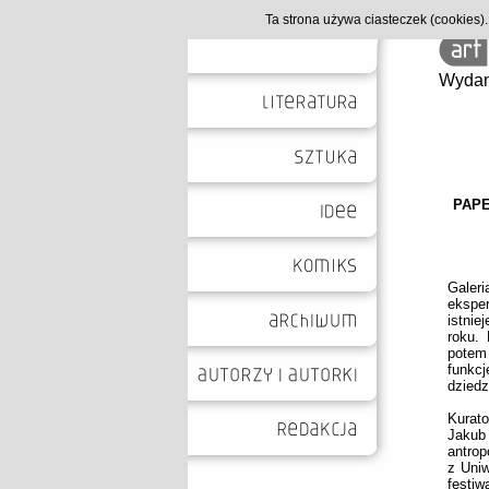
Ta strona używa ciasteczek (cookies
Wydan
PAPE
Gale
ekspe
istni
roku. 
potem 
funkc
dziedzi
Kurat
Jakub 
antrop
z Uni
festiw