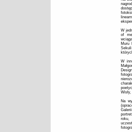
nagro
dostę
fotoks
linear
eksper
W jedn
of me
wciąga
Muru B
Sekul
któryc
W inne
Małgor
Design
fotogr
nieroz
charak
poety
Wisły,
Na wys
(oprac
Galeri
portre
roku,
uczest
fotogr