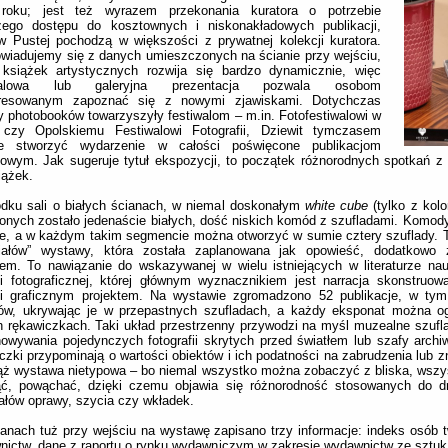
roku; jest też wyrazem przekonania kuratora o potrzebie
zego dostępu do kosztownych i niskonakładowych publikacji,
w Pustej pochodzą w większości z prywatnej kolekcji kuratora.
wiadujemy się z danych umieszczonych na ścianie przy wejściu,
 książek artystycznych rozwija się bardzo dynamicznie, więc
iwalowa lub galeryjna prezentacja pozwala osobom
eresowanym zapoznać się z nowymi zjawiskami. Dotychczas
 photobooków towarzyszyły festiwalom – m.in. Fotofestiwalowi w
 czy Opolskiemu Festiwalowi Fotografii, Dziewit tymczasem
ie stworzyć wydarzenie w całości poświęcone publikacjom
owym. Jak sugeruje tytuł ekspozycji, to początek różnorodnych spotkań z 
iążek.
odku sali o białych ścianach, w niemal doskonałym
white cube
(tylko z kol
onych zostało jedenaście białych, dość niskich komód z szufladami. Komod
e, a w każdym takim segmencie można otworzyć w sumie cztery szuflady. 
ziałów” wystawy, która została zaplanowana jak opowieść, dodatkowo 
iem. To nawiązanie do wskazywanej w wielu istniejących w literaturze nauk
i fotograficznej, której głównym wyznacznikiem jest narracja skonstruo
 i graficznym projektem. Na wystawie zgromadzono 52 publikacje, w tym 
ów, ukrywając je w przepastnych szufladach, a każdy eksponat można og
h rękawiczkach. Taki układ przestrzenny przywodzi na myśl muzealne szufl
owywania pojedynczych fotografii skrytych przed światłem lub szafy arch
czki przypominają o wartości obiektów i ich podatności na zabrudzenia lub z
ąż wystawa nietypowa – bo niemal wszystko można zobaczyć z bliska, wsz
ąć, powąchać, dzięki czemu objawia się różnorodność stosowanych do dr
ałów oprawy, szycia czy wkładek.
anach tuż przy wejściu na wystawę zapisano trzy informacje: indeks osób 
ictw, dane z raportu o rynku wydawniczym w zakresie wydawnictw ze sztuk