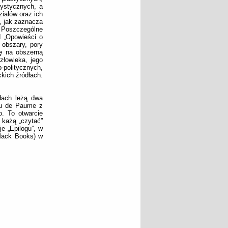
tystycznych, a
iałów oraz ich
, jak zaznacza
. Poszczególne
d „Opowieści o
 obszary, pory
ię na obszerną
złowieka, jego
-politycznych,
ckich źródłach.
dach leżą dwa
Jeu de Paume z
o. To otwarcie
 każą „czytać”
e „Epilogu”, w
Mack Books) w