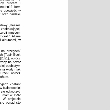
any gustem i
orodność form
ące opowieść w
 oraz bardziej
stawy „Desires
zaskakującej,
pozycji muzeum
grafii” Allana
mi albumami, w
i na brzegach”
ch [Tapir Book
(2021), oprócz
trony na pozór
ziej osobistym
nią wody i jak
 rzeki oprócz
ruchem.
Wyjedź Zostań”
w białostockiej
ł się odtworzyć
m umarł w 1992
. W projekcie
 się ponad sto