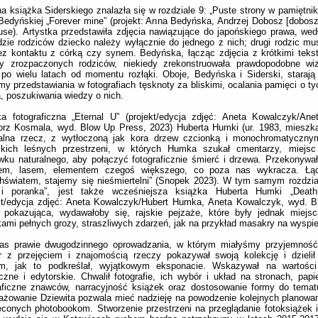
a książka Siderskiego znalazła się w rozdziale 9: „Puste strony w pamiętnik
edyńskiej „Forever mine” (projekt: Anna Bedyńska, Andrzej Dobosz [dobosz.
use)
.
Artystka przedstawiła zdjęcia nawiązujące do japońskiego prawa, wed
zie rodziców dziecko należy wyłącznie do jednego z nich; drugi rodzic mu
z kontaktu z córką czy synem. Bedyńska, łącząc zdjęcia z krótkimi teks
ety zrozpaczonych rodziców, niekiedy zrekonstruowała prawdopodobne wiz
po wielu latach od momentu rozłąki. Oboje, Bedyńska i Siderski, starają
my przedstawiania w fotografiach tęsknoty za bliskimi, ocalania pamięci o ty
, poszukiwania wiedzy o nich.
ka fotograficzna „Eternal U” (projekt/edycja zdjęć: Aneta Kowalczyk/An
orz Kosmala, wyd. Blow Up Press, 2023) Huberta Humki (ur. 1983, mieszk
nalna rzecz, z wytłoczoną jak kora drzew czcionką i monochromatycznymi
jskich leśnych przestrzeni, w których Humka szukał cmentarzy, miejs
ku naturalnego, aby połączyć fotograficznie śmierć i drzewa. Przekonywał
em, lasem, elementem czegoś większego, co poza nas wykracza. Łą
światem, stajemy się nieśmiertelni” (Snopek 2023). W tym samym rozdzia
i poranka”, jest także wcześniejsza książka Huberta Humki „Death
ekt/edycja zdjęć: Aneta Kowalczyk/Hubert Humka, Aneta Kowalczyk, wyd. 
, pokazująca, wydawałoby się, rajskie pejzaże, które były jednak miejs
ami pełnych grozy, straszliwych zdarzeń, jak na przykład masakry na wyspi
as prawie dwugodzinnego oprowadzania, w którym miałyśmy przyjemność 
or z przejęciem i znajomością rzeczy pokazywał swoją kolekcję i dzieli
m, jak to podkreślał, wyjątkowym eksponacie. Wskazywał na wartości
czne i edytorskie. Chwalił fotografie, ich wybór i układ na stronach, papie
aficzne znawców, narracyjność książek oraz dostosowanie formy do tematu
ażowanie Dziewita pozwala mieć nadzieję na powodzenie kolejnych planow
conych photobookom. Stworzenie przestrzeni na przeglądanie fotoksiążek 