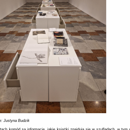
e: Justyna Budzik
tach komód są informacje, jakie książki znajdują się w szufladach, w tym