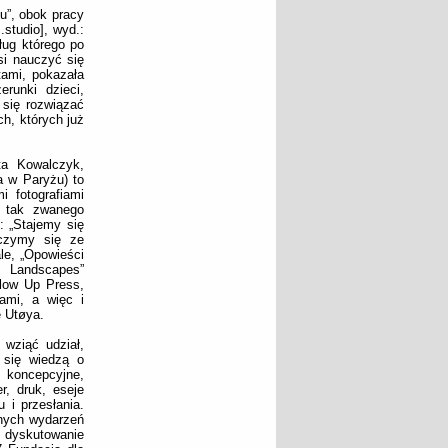
u”, obok pracy
studio], wyd.:
ług którego po
si nauczyć się
tami, pokazała
erunki dzieci,
 się rozwiązać
ch, których już
eta Kowalczyk,
a w Paryżu) to
 fotografiami
c tak zwanego
: „Stajemy się
czymy się ze
le, „Opowieści
 Landscapes”
Blow Up Press,
cami, a więc i
e Utøya.
wziąć udział,
ł się wiedzą o
 koncepcyjne,
r, druk, eseje
 i przesłania.
anych wydarzeń
i dyskutowanie