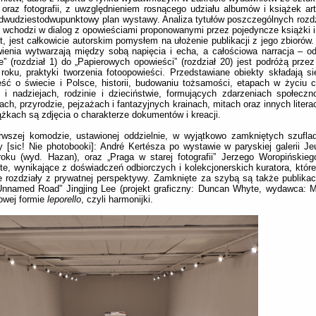
i oraz fotografii, z uwzględnieniem rosnącego udziału albumów i książek ar
dwudziestodwupunktowy plan wystawy. Analiza tytułów poszczególnych rozdz
 wchodzi w dialog z opowieściami proponowanymi przez pojedyncze książki i
t, jest całkowicie autorskim pomysłem na ułożenie publikacji z jego zbiorów
ienia wytwarzają między sobą napięcia i echa, a całościowa narracja – o
e” (rozdział 1) do „Papierowych opowieści” (rozdział 20) jest podróżą przez
 roku, praktyki tworzenia fotoopowieści. Przedstawiane obiekty składają s
ść o świecie i Polsce, historii, budowaniu tożsamości, etapach w życiu c
 i nadziejach, rodzinie i dzieciństwie, formujących zdarzeniach społeczno
tach, przyrodzie, pejzażach i fantazyjnych krainach, mitach oraz innych litera
żkach są zdjęcia o charakterze dokumentów i kreacji.
rwszej komodzie, ustawionej oddzielnie, w wyjątkowo zamkniętych szufla
 [sic! Nie photobooki]: André Kertésza po wystawie w paryskiej galerii 
oku (wyd. Hazan), oraz „Praga w starej fotografii” Jerzego Woropińskieg
te, wynikające z doświadczeń odbiorczych i kolekcjonerskich kuratora, które
e rozdziały z prywatnej perspektywy. Zamknięte za szybą są także publikacj
Unnamed Road” Jingjing Lee (projekt graficzny: Duncan Whyte, wydawca: 
owej formie
leporello
, czyli harmonijki.