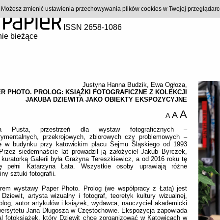
). Możesz zmienić ustawienia przechowywania plików cookies w Twojej przeglądar
ISSN 2658-1086
ie bieżące
Justyna Hanna Budzik
,
Ewa Ogłoza
,
R PHOTO. PROLOG: KSIĄŻKI FOTOGRAFICZNE Z KOLEKCJI
JAKUBA DZIEWITA JAKO OBIEKTY EKSPOZYCYJNE
A
A
A
ria Pusta, przestrzeń dla wystaw fotograficznych –
rymentalnych, przekrojowych, zbiorowych czy problemowych –
eje w budynku przy katowickim placu Sejmu Śląskiego od 1993
Przez siedemnaście lat prowadził ją założyciel Jakub Byrczek,
kuratorką Galerii była Grażyna Tereszkiewicz, a od 2016 roku tę
ję pełni Katarzyna Łata. Wszystkie osoby uprawiają różne
ny sztuki fotografii.
orem wystawy Paper Photo. Prolog (we współpracy z Łatą) jest
Dziewit, artysta wizualny i fotograf, teoretyk kultury wizualnej,
olog, autor artykułów i książek, wydawca, nauczyciel akademicki
wersytetu Jana Długosza w Częstochowie. Ekspozycja zapowiada
al fotoksiążek, który Dziewit chce zorganizować w Katowicach w