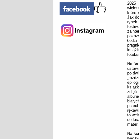
2025 
więks
które 
Jak do
rynek
fest
zaint
pokazy
Łodzi
pragn
książk
fotoks
Na śr
ustawi
po dwi
„rozd
epilog
książk
zdjęć
album
białyc
przech
rękawi
to wci
dotkn
materi
Na ści
wydawn