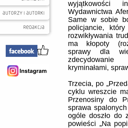
wyjątkowości in
Wydawnictwa Afer
Same w sobie bo
policjancie, któr
rozwikływania tru
ma kłopoty (ro
sprawy dla wie
zdecydowanie 
kryminałami, spra
Trzecia, po
„Przed
cyklu wreszcie m
Przenosiny do P
sprawa spalonych
ogóle doszło do z
powieści „Na pop