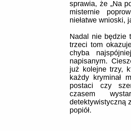
sprawia, że „Na po
misternie popro
niełatwe wnioski, j
Nadal nie będzie t
trzeci tom okazuj
chyba najspójni
napisanym. Ciesz
już kolejne trzy,
każdy kryminał 
postaci czy sze
czasem wyst
detektywistyczną z
popiół.