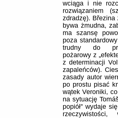
wciąga i nie roz
rozwiązaniem (s
zdradzę). Březina 
bywa żmudna, zab
ma szansę powod
poza standardowy
trudny do prz
pożarowy z „efekt
z determinacji Vo
zapaleńców). Cie
zasady autor wier
po prostu pisać k
wątek Veroniki, co
na sytuację Tomá
popiół” wydaje si
rzeczywistości