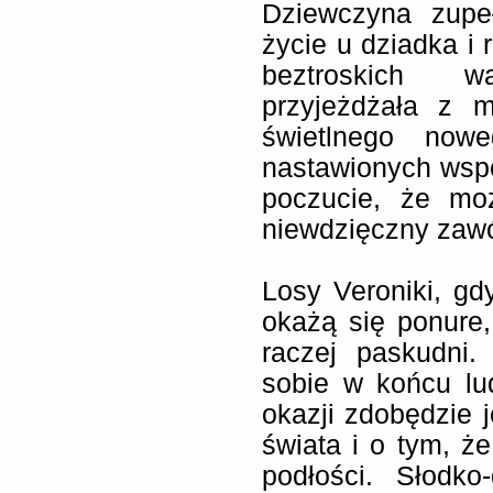
Dziewczyna zupeł
życie u dziadka i 
beztroskich 
przyjeżdżała z m
świetlnego now
nastawionych wspó
poczucie, że mo
niewdzięczny zaw
Losy Veroniki, gd
okażą się ponure,
raczej paskudni.
sobie w końcu lud
okazji zdobędzie 
świata i o tym, że
podłości. Słodk