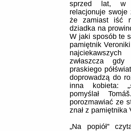
sprzed lat, w
relacjonuje swoje
że zamiast iść 
dziadka na prowinc
W jaki sposób te s
pamiętnik Veroniki
najciekawszyc
zwłaszcza gdy p
praskiego półświat
doprowadzą do ro
inna kobieta: „
pomyślał Tomáš
porozmawiać ze st
znał z pamiętnika V
„Na popiół” czyt