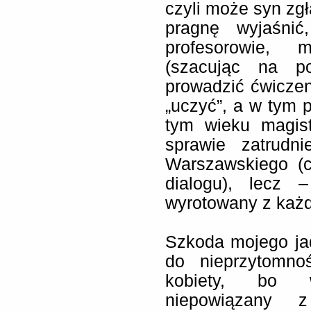
czyli może syn zgł
pragnę wyjaśnić
profesorowie, m
(szacując na p
prowadzić ćwiczen
„uczyć”, a w tym p
tym wieku magis
sprawie zatrudni
Warszawskiego (c
dialogu), lecz 
wyrotowany z każd
Szkoda mojego jad
do nieprzytomnoś
kobiety, bo w
niepowiązany z 