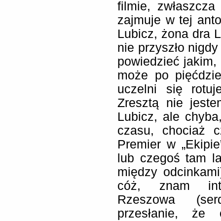
filmie, zwłaszcza
zajmuje w tej ant
Lubicz, żona dra 
nie przyszło nigdy
powiedzieć jakim,
może po pięćdzie
uczelni się rotu
Zresztą nie jest
Lubicz, ale chyba,
czasu, chociaż c
Premier w „Ekipie”
lub czegoś tam l
między odcinkam
cóż, znam int
Rzeszowa (serd
przesłanie, że