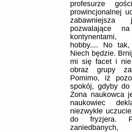
profesurze go
prowincjonalnej u
zabawniejsza 
pozwalające na
kontynentami, 
hobby.... No tak, 
Niech będzie. Brni
mi się facet i ni
obraz grupy za
Pomimo, iż pozo
spokój, gdyby do
Żona naukowca jes
naukowiec dekl
niezwykłe uczucie
do fryzjera. 
zaniedbanych