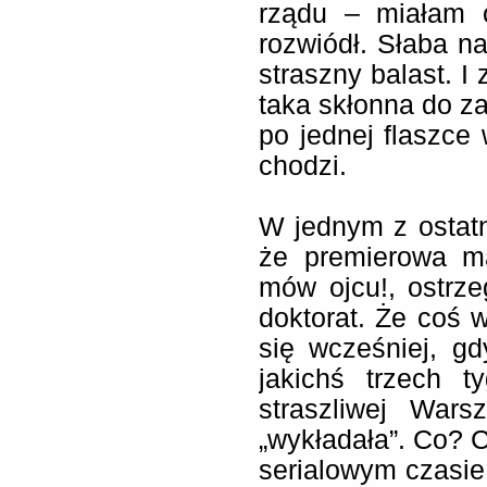
rządu – miałam 
rozwiódł. Słaba na
straszny balast. I 
taka skłonna do za
po jednej flaszce 
chodzi.
W jednym z ostat
że premierowa ma
mów ojcu!, ostrz
doktorat. Że coś w
się wcześniej, gd
jakichś trzech 
straszliwej Wars
„wykładała”. Co? C
serialowym czasie 