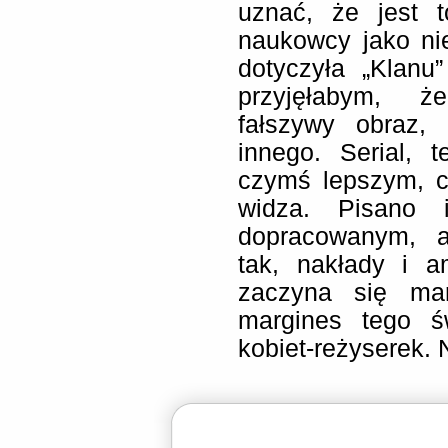
uznać, że jest t
naukowcy jako ni
dotyczyła „Klanu
przyjęłabym, ż
fałszywy obraz,
innego. Serial, 
czymś lepszym, 
widza. Pisano
dopracowanym, a
tak, nakłady i a
zaczyna się ma
margines tego św
kobiet-reżyserek. N