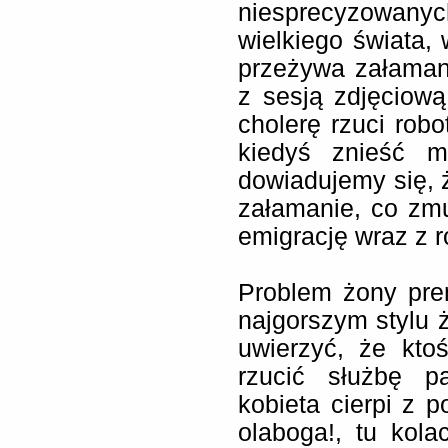
niesprecyzowan
wielkiego świata,
przeżywa załama
z sesją zdjęciową
cholerę rzuci robo
kiedyś znieść ma
dowiadujemy się, 
załamanie, co zmu
emigrację wraz z r
Problem żony pre
najgorszym stylu 
uwierzyć, że kto
rzucić służbę p
kobieta cierpi z 
olaboga!, tu kola