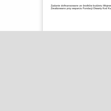
Zadanie dofinansowane ze środków budżetu Wojewó
Zrealizowano przy wsparciu Fundacji Otwarty Kod Kul