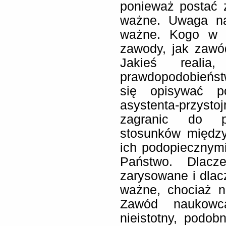
ponieważ postać 
ważne. Uwaga na
ważne. Kogo w 
zawody, jak zawó
Jakieś realia,
prawdopodobieńst
się opisywać po
asystenta-przysto
zagranic do p
stosunków międz
ich podopiecznym
Państwo. Dlacz
zarysowane i dlac
ważne, chociaż n
Zawód naukowc
nieistotny, podo