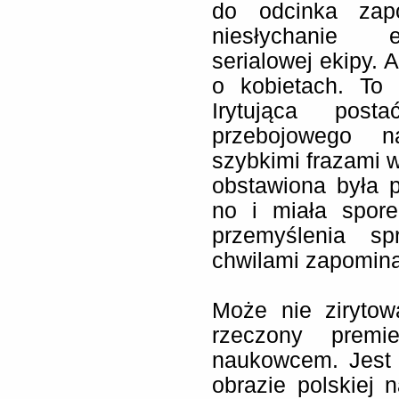
do odcinka zap
niesłychanie e
serialowej ekipy. A
o kobietach. To 
Irytująca post
przebojowego n
szybkimi frazami 
obstawiona była p
no i miała spor
przemyślenia sp
chwilami zapominał
Może nie zirytow
rzeczony premi
naukowcem. Jest 
obrazie polskiej