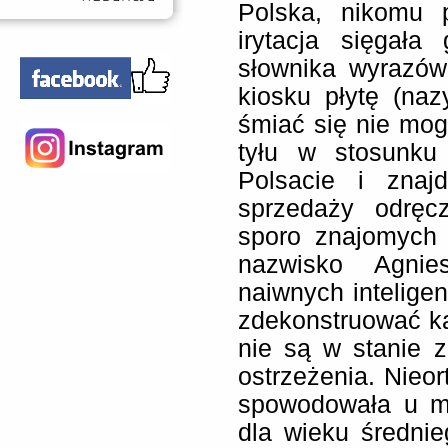
Polska, nikomu 
irytacja sięgała
słownika wyrazów
kiosku płytę (na
śmiać się nie mog
tyłu w stosunku
Polsacie i znajd
sprzedaży odręc
sporo znajomych 
nazwisko Agnie
naiwnych inteligen
zdekonstruować ka
nie są w stanie z
ostrzeżenia. Nieo
spowodowała u mn
dla wieku średni