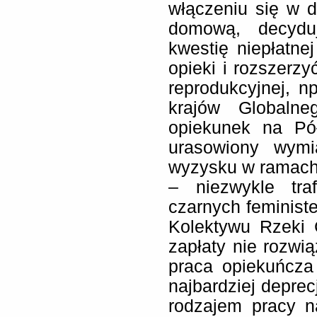
włączeniu się w 
domową, decydu
kwestię niepłatnej
opieki i rozszerzy
reprodukcyjnej, np
krajów Globalne
opiekunek na Pó
urasowiony wymia
wyzysku w ramach
– niezwykle tra
czarnych feministe
Kolektywu Rzeki
zapłaty nie rozwią
praca opiekuńcza
najbardziej depre
rodzajem pracy n