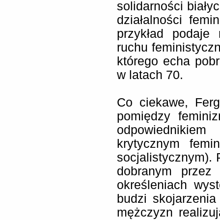
solidarności biały
działalności femi
przykład podaje r
ruchu feministycz
którego echa pobr
w latach 70.
Co ciekawe, Ferg
pomiędzy femini
odpowiednikiem
krytycznym femi
socjalistycznym).
dobranym przez 
określeniach wys
budzi skojarzenia
mężczyzn realizu