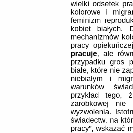
wielki odsetek pr
kolorowe i migra
feminizm reproduk
kobiet białych. 
mechanizmów kolo
pracy opiekuńczej
pracuje
, ale rów
przypadku gros p
białe, które nie z
niebiałym i mig
warunków świad
przykład tego, 
zarobkowej nie 
wyzwolenia. Isto
świadectw, na któr
pracy”, wskazać 