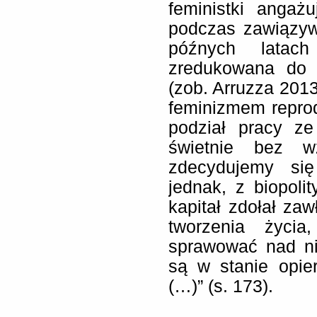
feministki angaż
podczas zawiązyw
późnych latach
zredukowana do 
(zob. Arruzza 2013
feminizmem reprod
podział pracy z
świetnie bez w
zdecydujemy si
jednak, z biopoli
kapitał zdołał z
tworzenia życi
sprawować nad ni
są w stanie opie
(…)” (s. 173).