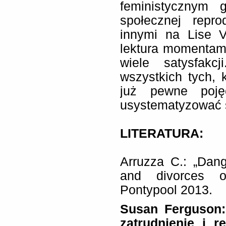
feministycznym 
społecznej repro
innymi na Lise V
lektura momentam
wiele satysfakc
wszystkich tych, 
już pewne poję
usystematyzować 
LITERATURA:
Arruzza C.: „Dan
and divorces o
Pontypool 2013.
Susan Ferguson:
zatrudnienie i r