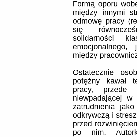
Formą oporu wobe
między innymi st
odmowę pracy (rep
się równocześ
solidarności k
emocjonalnego, 
między pracownic
Ostatecznie oso
potężny kawał te
pracy, przede 
niewpadającej w p
zatrudnienia jak
odkrywczą i stresz
przed rozwinięciem
po nim. Autork