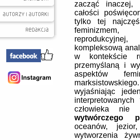
zacząć inaczej, 
całości poświęcon
tylko tej najczęś
feminizmem,
reprodukcyj
kompleksową anali
w kontekście r
przemyślaną i wy
aspektów femi
marksistowskie
wyjaśniając jede
interpretowanych 
człowieka ni
wytwórczego p
oceanów, jezio
wytworzenia żywn