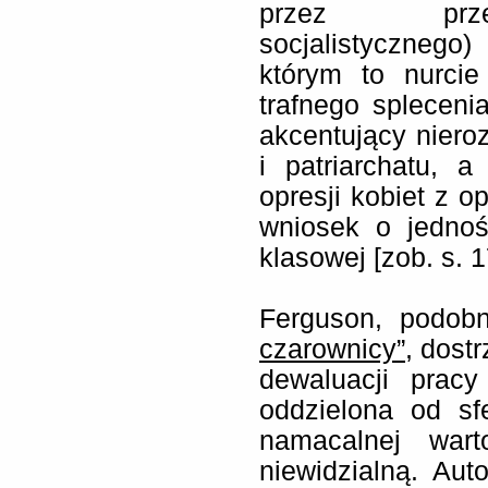
przez przed
socjalistycznego)
którym to nurcie
trafnego spleceni
akcentujący niero
i patriarchatu, 
opresji kobiet z o
wniosek o jednośc
klasowej [zob. s. 1
Ferguson, podob
czarownicy”
, dost
dewaluacji pracy
oddzielona od sf
namacalnej wart
niewidzialną. Aut