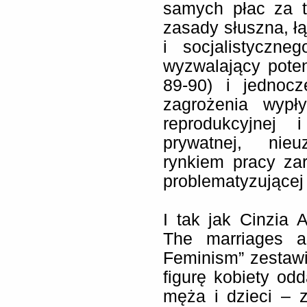
samych płac za t
zasady słuszna, łą
i socjalistyczne
wyzwalający poten
89-90) i jednocz
zagrożenia wypł
reprodukcyjnej 
prywatnej, nie
rynkiem pracy za
problematyzującej
I tak jak Cinzia 
The marriages a
Feminism” zestaw
figurę kobiety od
męża i dzieci – z