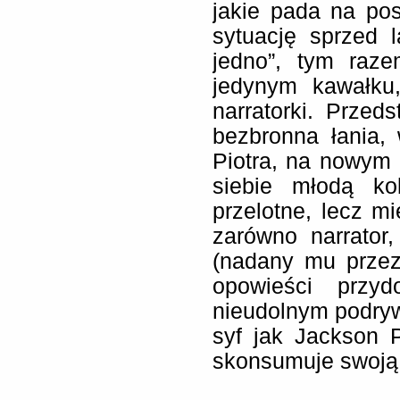
jakie pada na po
sytuację sprzed 
jedno”, tym raz
jedynym kawałku,
narratorki. Prze
bezbronna łania,
Piotra, na nowym
siebie młodą ko
przelotne, lecz mi
zarówno narrator,
(nadany mu przez
opowieści przy
nieudolnym podry
syf jak Jackson 
skonsumuje swoją 