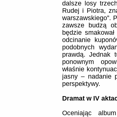
dalsze losy trzec
Rudej i Piotra, z
warszawskiego”. 
zawsze budzą oba
będzie smakował 
odcinanie kupon
podobnych wydan
prawdą. Jednak t
ponownym opowie
właśnie kontynuacj
jasny – nadanie 
perspektywy.
Dramat w IV akta
Oceniając album