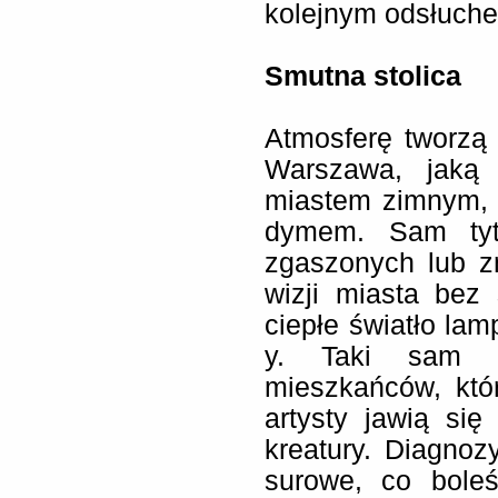
kolejnym odsłuche
Smutna stolica
Atmosferę tworzą 
Warszawa, jaką 
miastem zimnym, 
dymem. Sam tytu
zgaszonych lub z
wizji miasta bez 
ciepłe światło lam
y. Taki sam s
mieszkańców, kt
artysty jawią się
kreatury. Diagnoz
surowe, co boleś