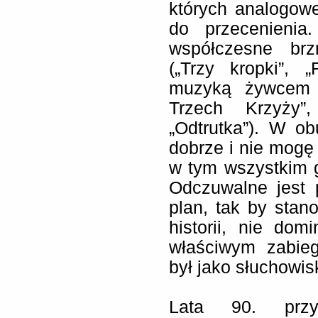
których analogowe
do przecenienia
współczesne brz
(„Trzy kropki”, 
muzyką żywcem w
Trzech Krzyży”,
„Odtrutka”). W o
dobrze i nie mogę 
w tym wszystkim g
Odczuwalne jest 
plan, tak by stano
historii, nie do
właściwym zabie
był jako słuchowis
Lata 90. prz