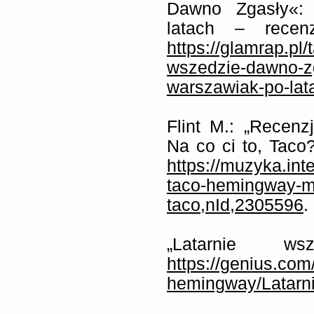
Dawno Zgasły«: 
latach – recenz
https://glamrap.pl
wszedzie-dawno-zg
warszawiak-po-lat
Flint M.: „Recen
Na co ci to, Taco?
https://muzyka.int
taco-hemingway-ma
taco,nId,2305596
.
„Latarnie ws
https://genius.co
hemingway/Latarn