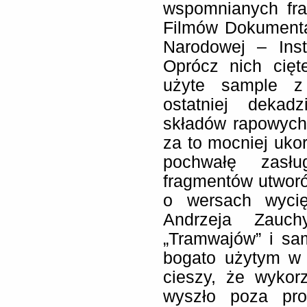
wspomnianych fr
Filmów Dokumental
Narodowej – Inst
Oprócz nich cięt
użyte sample z
ostatniej deka
składów rapowych
za to mocniej ukor
pochwałę zasłu
fragmentów utwor
o wersach wycię
Andrzeja Zauch
„Tramwajów” i sam
bogato użytym w 
cieszy, że wykor
wyszło poza pros