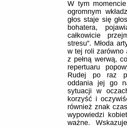
W tym momencie 
ogromnym wkładzi
głos staje się gł
bohatera, poja
całkowicie prze
stresu”. Młoda ar
w tej roli zarówno 
z pełną werwą, c
repertuaru popo
Rudej po raz pi
oddania jej go n
sytuacji w oczac
korzyść i oczywiś
również znak cza
wypowiedzi kobiet
ważne. Wskazuje