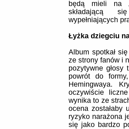
będą mieli na „
składającą s
wypełniających pr
Łyżka dziegciu n
Album spotkał się
ze strony fanów i 
pozytywne głosy to
powrót do formy
Hemingwaya. Kry
oczywiście liczn
wynika to ze stra
ocena zostałaby u
ryzyko narażona je
się jako bardzo p