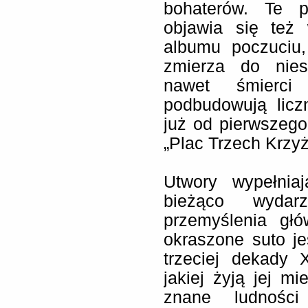
bohaterów. Te pr
objawia się też
albumu poczuciu,
zmierza do nies
nawet śmierci
podbudowują licz
już od pierwszeg
„Plac Trzech Krzyż
Utwory wypełnia
bieżąco wydarz
przemyślenia gł
okraszone suto j
trzeciej dekady 
jakiej żyją jej mi
znane ludności