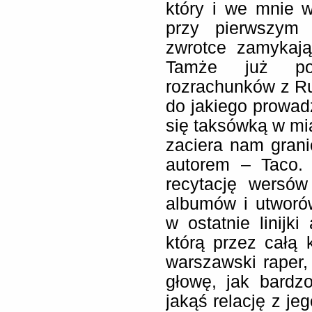
który i we mnie w
przy pierwszym 
zwrotce zamykają
Tamże już po 
rozrachunków z Rud
do jakiego prowadz
się taksówką w mia
zaciera nam gran
autorem – Taco. 
recytację wersów
albumów i utworów 
w ostatnie linijk
którą przez całą 
warszawski raper
głowę, jak bardz
jakąś relację z je