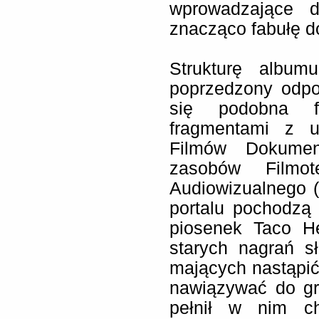
wprowadzające d
znacząco fabułę d
Strukturę album
poprzedzony odpo
się podobna f
fragmentami z u
Filmów Dokumen
zasobów Filmot
Audiowizualnego (
portalu pochodzą 
piosenek Taco H
starych nagrań s
mających nastąpić
nawiązywać do gre
pełnił w nim ch