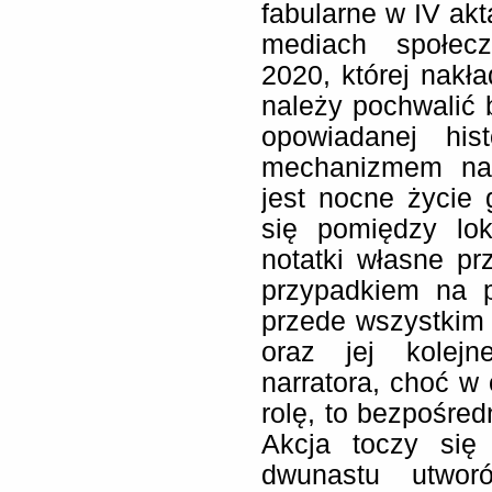
fabularne w IV akt
mediach społecz
2020, której nakł
należy pochwalić
opowiadanej his
mechanizmem nap
jest nocne życie 
się pomiędzy lo
notatki własne pr
przypadkiem na p
przede wszystkim
oraz jej kolejn
narratora, choć w 
rolę, to bezpośred
Akcja toczy si
dwunastu utworó