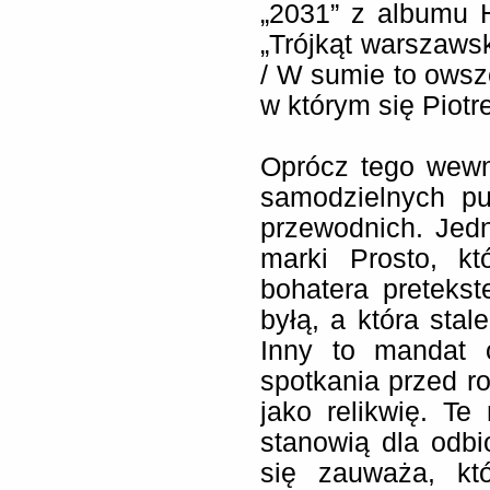
„2031” z albumu 
„Trójkąt warszawsk
/ W sumie to owsz
w którym się Piotr
Oprócz tego wewn
samodzielnych p
przewodnich. Jed
marki Prosto, kt
bohatera preteks
byłą, a która sta
Inny to mandat 
spotkania przed ro
jako relikwię. Te
stanowią dla odbi
się zauważa, kt