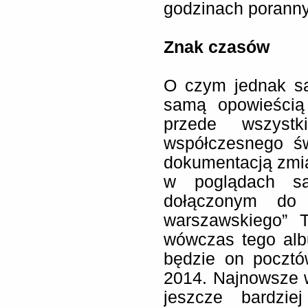
godzinach poranny
Znak czasów
O czym jednak są
samą opowieścią
przede wszystk
współczesnego św
dokumentacją zmia
w poglądach sa
dołączonym do 
warszawskiego” 
wówczas tego alb
będzie on poczt
2014. Najnowsze 
jeszcze bardzie