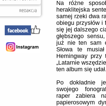
Na różne sposob
heraklitejska sente
samej rzeki dwa r
obiegu przysłów i
się jej dalszego c
głębszego sensu,
już nie ten sam 
Słowa te musiał
Hemingway przy 
„Latarnie wszędzie
ten album się udał
Po dokładnie je
swojego fonogra
raper zabiera 
papierosowym dy