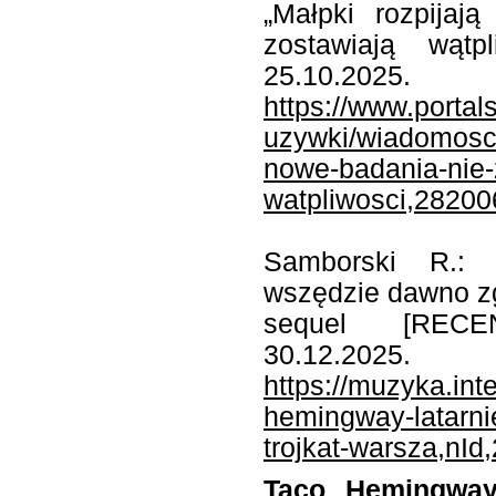
„Małpki rozpija
zostawiają wątpl
25.10.2025.
https://www.portal
uzywki/wiadomosci
nowe-badania-nie-
watpliwosci,28200
Samborski R.: 
wszędzie dawno zg
sequel [RECEN
30.12.2025.
https://muzyka.int
hemingway-latarni
trojkat-warsza,nI
Taco Hemingway