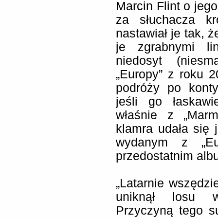
Marcin Flint o jeg
za słuchacza kr
nastawiał je tak, 
je zgrabnymi li
niedosyt (niesm
„Europy” z roku 2
podróży po konty
jeśli go łaskawi
właśnie z „Marm
klamra udała się
wydanym z „Eur
przedostatnim alb
„Latarnie wszędzi
uniknął losu w
Przyczyną tego s