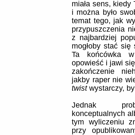
miała sens, kiedy
i można było swo
temat tego, jak w
przypuszczenia ni
z najbardziej po
mogłoby stać się 
Ta końcówka w 
opowieść i jawi si
zakończenie nieh
jakby raper nie wi
twist
wystarczy, by
Jednak probl
konceptualnych al
tym wyliczeniu z
przy opublikowa