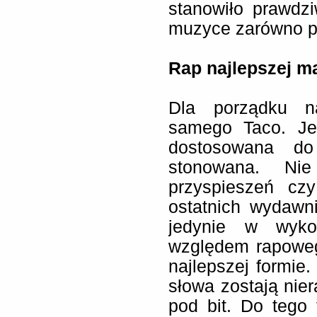
stanowiło prawdz
muzyce zarówno pol
Rap najlepszej m
Dla porządku n
samego Taco. Je
dostosowana do
stonowana. Nie
przyspieszeń cz
ostatnich wydawni
jedynie w wyko
względem rapoweg
najlepszej formie.
słowa zostają nie
pod bit. Do tego 