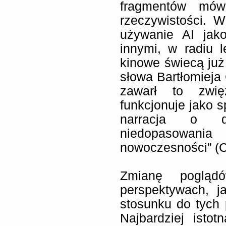
fragmentów mów
rzeczywistości. 
używanie AI jak
innymi, w radiu l
kinowe świecą już
słowa Bartłomieja 
zawarł to zwię
funkcjonuje jako s
narracja o do
niedopasowania 
nowoczesności” (C
Zmianę poglą
perspektywach, j
stosunku do tych 
Najbardziej istot