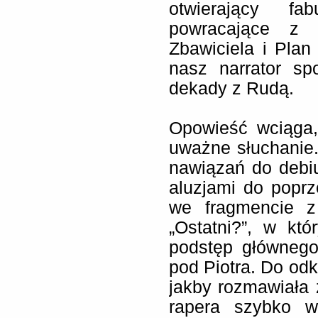
otwierający fa
powracające z 
Zbawiciela i Pla
nasz narrator sp
dekady z Rudą.
Opowieść wciąga,
uważne słuchanie
nawiązań do debiu
aluzjami do popr
we fragmencie z
„Ostatni?”, w kt
podstęp głównego
pod Piotra. Do odk
jakby rozmawiała
rapera szybko w