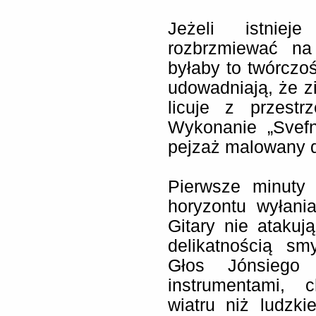
Jeżeli istnie
rozbrzmiewać na
byłaby to twórczoś
udowadniają, że z
licuje z przestr
Wykonanie „Svefn
pejzaż malowany 
Pierwsze minuty 
horyzontu wyłani
Gitary nie ataku
delikatnością s
Głos Jónsiego
instrumentami, 
wiatru niż ludzk