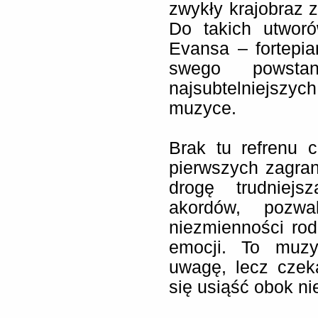
zwykły krajobraz z
Do takich utworó
Evansa – fortepia
swego powsta
najsubtelniejszy
muzyce.
Brak tu refrenu 
pierwszych zagra
drogę trudniejs
akordów, pozwa
niezmienności rod
emocji. To muzy
uwagę, lecz czek
się usiąść obok nie