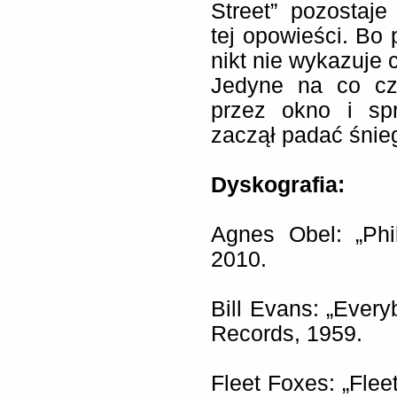
Street” pozostaj
tej opowieści. Bo 
nikt nie wykazuje 
Jedyne na co cz
przez okno i sp
zaczął padać śnie
Dyskografia:
Agnes Obel: „Phi
2010.
Bill Evans: „Every
Records, 1959.
Fleet Foxes: „Flee