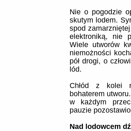
Nie o pogodzie o
skutym lodem. Syn
spod zamarzniętej 
elektroniką, nie 
Wiele utworów kw
niemożności koch
pół drogi, o człow
lód.
Chłód z kolei n
bohaterem utworu.
w każdym przeci
pauzie pozostawio
Nad lodowcem dź