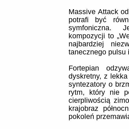
Massive Attack od 
potrafi być równ
symfoniczna. 
kompozycji to „We
najbardziej nie
tanecznego pulsu i
Fortepian odzyw
dyskretny, z lekka
syntezatory o brz
rytm, który nie 
cierpliwością zi
krajobraz północ
pokoleń przemawi