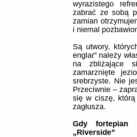
wyrazistego refr
zabrać ze sobą p
zamian otrzymujem
i niemal pozbawion
Są utwory, któryc
englar” należy wła
na zbliżające s
zamarznięte jezi
srebrzyste. Nie je
Przeciwnie – zapra
się w ciszę, któr
zagłusza.
Gdy fortepian 
„
Riverside”