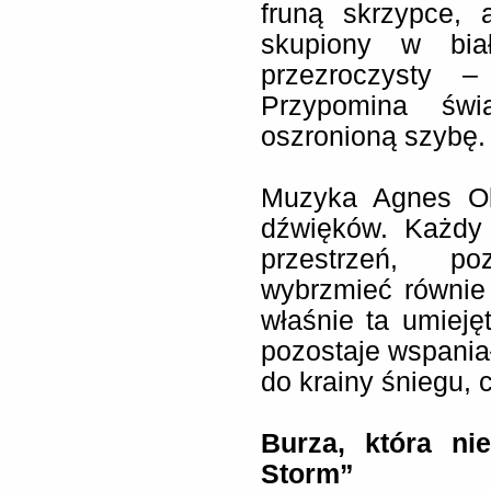
fruną skrzypce, 
skupiony w biał
przezroczysty –
Przypomina świ
oszronioną szybę.
Muzyka Agnes Ob
dźwięków. Każdy 
przestrzeń, po
wybrzmieć równie
właśnie ta umieję
pozostaje wspani
do krainy śniegu, 
Burza, która ni
Storm”