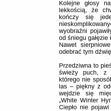
Kolejne głosy na
lekkością, że ch
kończy się jed
nieskomplikowan
wyobraźni pojawiły
od śniegu gałęzie 
Nawet sierpniowe
odebrać tym dźwi
Przedziwna to pieś
świeży puch, z 
którego nie sposó
las – piękny z odd
wejdzie się mię
„White Winter Hy
Ciepło nie pojawi