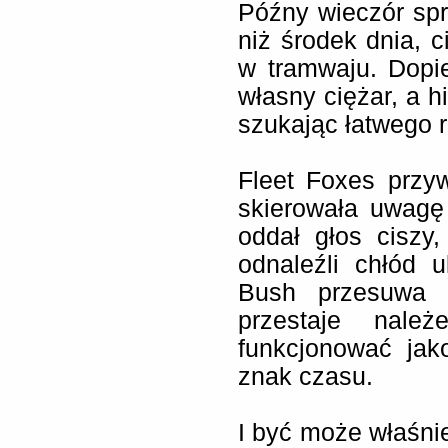
Późny wieczór spr
niż środek dnia, c
w tramwaju. Dopi
własny ciężar, a hi
szukając łatwego 
Fleet Foxes przy
skierowała uwagę 
oddał głos ciszy
odnaleźli chłód 
Bush przesuwa g
przestaje nale
funkcjonować jak
znak czasu.
I być może właśni