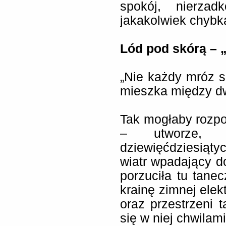
spokój, nierzad
jakakolwiek chybka
Lód pod skórą – 
„Nie każdy mróz sp
mieszka między dw
Tak mogłaby rozpo
– utworze, 
dziewięćdziesią
wiatr wpadający 
porzuciła tu tane
krainę zimnej elek
oraz przestrzeni t
się w niej chwilam