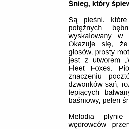
Śnieg, który śpie
Są pieśni, które
potężnych bęb
wyskalowany w s
Okazuje się, że
głosów, prosty mot
jest z utworem „
Fleet Foxes. Pi
znaczeniu pocz
dzwonków sań, roz
lepiących bałwan
baśniowy, pełen śni
Melodia płynie
wędrowców przem