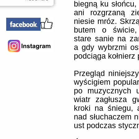
biegną ku słońcu,
ani rozgrzaną zi
niesie mróz. Skrzą
butem o świcie,
stare sanie na za
a gdy wybrzmi ost
podciąga kołnierz 
Przegląd niniejsz
wyścigiem popular
po muzycznych u
wiatr zagłusza g
kroki na śniegu,
nad słuchaczem n
ust podczas stycz