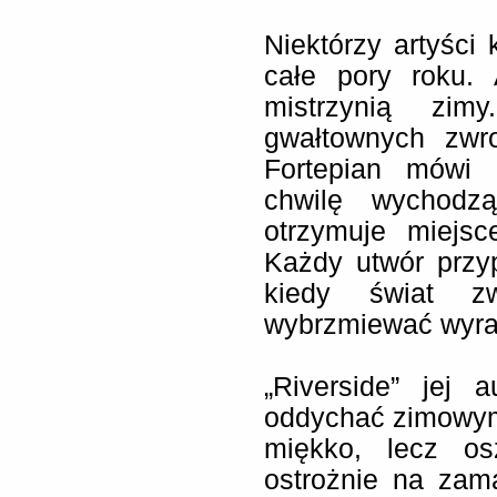
Niektórzy artyści 
całe pory roku.
mistrzynią zi
gwałtownych zwro
Fortepian mówi 
chwilę wychodzą
otrzymuje miejs
Każdy utwór przy
kiedy świat zw
wybrzmiewać wyra
„Riverside” jej a
oddychać zimowym
miękko, lecz os
ostrożnie na zam