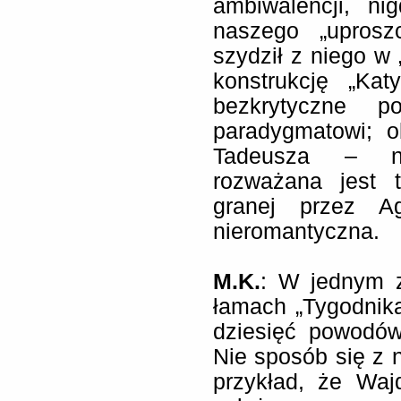
ambiwalencji, ni
naszego „uprosz
szydził z niego w 
konstrukcję „Kat
bezkrytyczne p
paradygmatowi; 
Tadeusza – n
rozważana jest t
granej przez Ag
nieromantyczna.
M.K.
: W jednym z
łamach „Tygodnik
dziesięć powodów
Nie sposób się z n
przykład, że Waj