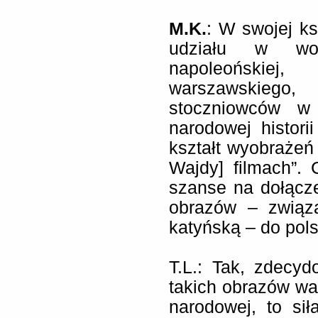
M.K.
: W swojej ks
udziału w woj
napoleońskiej,
warszawskiego,
stoczniowców w
narodowej histori
kształt wyobrażeń 
Wajdy] filmach”.
szanse na dołącze
obrazów – związ
katyńską – do pol
T.L.: Tak, zdecy
takich obrazów wa
narodowej, to siła