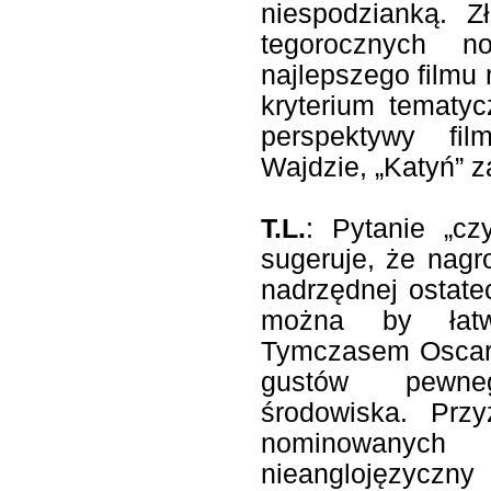
niespodzianką. Z
tegorocznych n
najlepszego filmu
kryterium tematy
perspektywy fil
Wajdzie, „Katyń” 
T.L.
: Pytanie „c
sugeruje, że nagr
nadrzędnej ostatec
można by łatw
Tymczasem Oscar 
gustów pewne
środowiska. Przy
nominowanyc
nieanglojęzyc