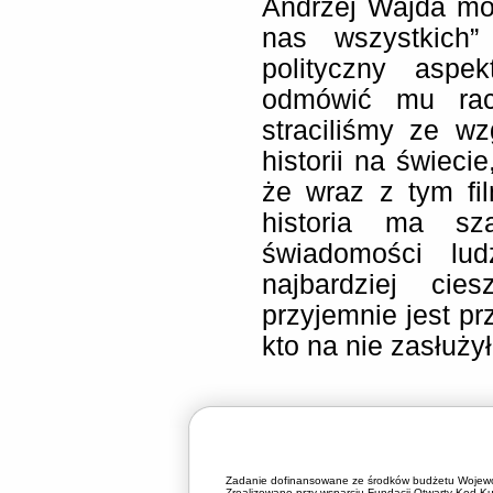
Andrzej Wajda m
nas wszystkich”
polityczny aspe
odmówić mu racj
straciliśmy ze w
historii na świeci
że wraz z tym fi
historia ma sz
świadomości lud
najbardziej cie
przyjemnie jest p
kto na nie zasłużył
Zadanie dofinansowane ze środków budżetu Wojewó
Zrealizowano przy wsparciu Fundacji Otwarty Kod Kul