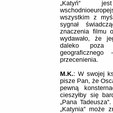
„Katyń” jes
wschodnioeurop
wszystkim z myśl
sygnał świadcz
znaczenia filmu o
wydawało, że je
daleko poza 
geograficzneg
przecenienia.
M.K.
: W swojej k
pisze Pan, że Osc
pewną konsterna
cieszyłby się ba
„Pana Tadeusza”.
„Katynia” może 