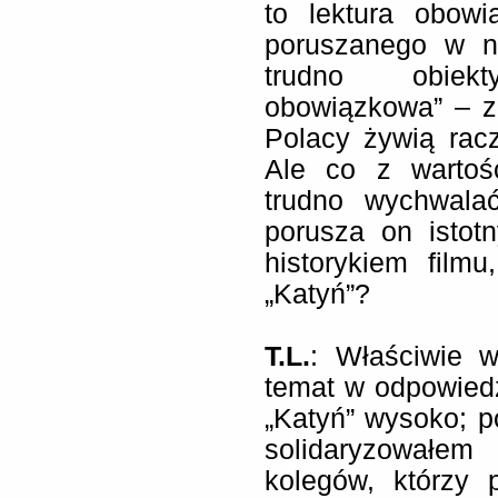
to lektura obow
poruszanego w ni
trudno obiekt
obowiązkowa” – z
Polacy żywią racz
Ale co z wartośc
trudno wychwalać
porusza on istot
historykiem film
„Katyń”?
T.L.
: Właściwie w
temat w odpowiedz
„Katyń” wysoko; p
solidaryzowałe
kolegów, którzy 