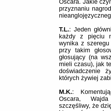
Oscara. Jakie czy
przyznaniu nagrod
nieanglojęzyczne
T.L.
: Jeden główn
każdy z pięciu 
wynika z szeregu
przy takim głoso
głosujący (na ws
mieli czasu), jak 
doświadczenie ż
których żywiej zab
M.K.
: Komentuj
Oscara, Wajda 
szczęśliwy, że dzi