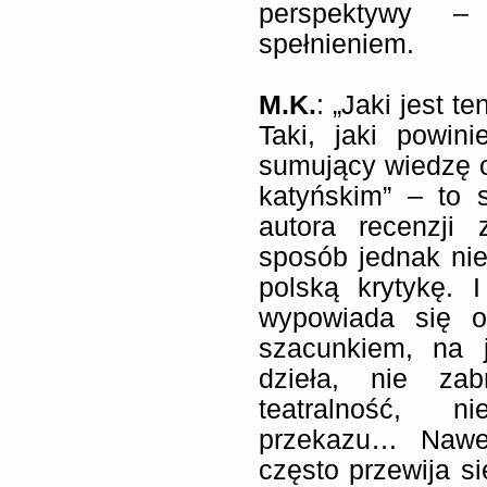
perspektywy –
spełnieniem.
M.K.
: „Jaki jest t
Taki, jaki powin
sumujący wiedzę o
katyńskim” – to 
autora recenzji 
sposób jednak nie
polską krytykę. 
wypowiada się o
szacunkiem, na j
dzieła, nie za
teatralność, n
przekazu… Nawe
często przewija si