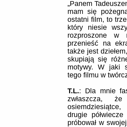
„Panem Tadeuszem”
mam się pożegna
ostatni film, to t
który niesie wsz
rozproszone w r
przenieść na ekr
także jest dziełe
skupiają się róż
motywy. W jaki s
tego filmu w twór
T.L.
: Dla mnie fa
zwłaszcza, ż
osiemdziesiątce,
drugie półwiecz
próbował w swojej