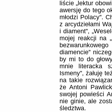
liście „lektur obo
awersję do tego ok
młodzi Polacy”. 
z arcydziełami Waj
i diament”, „Wese
mojej reakcji na 
bezwarunkoweg
diamencie” niczeg
by mi to do głowy
mnie literacka 
Ismeny”, żałuję te
na takie rozwiąz
że Antoni Pawlick
swojej powieści A
nie ginie, ale zo
śledztwa.