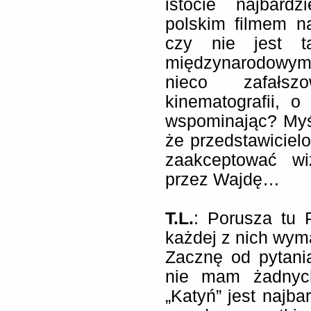
istocie najbard
polskim filmem n
czy nie jest t
międzynarodowym 
nieco zafałsz
kinematografii, 
wspominając? Myś
że przedstawiciel
zaakceptować wi
przez Wajdę…
T.L.
: Porusza tu 
każdej z nich wy
Zacznę od pytani
nie mam żadnych
„Katyń” jest najba