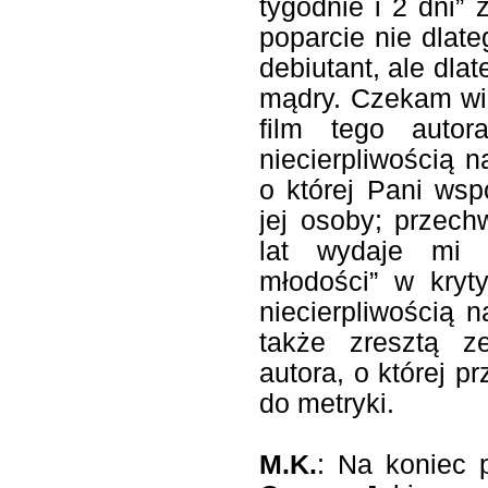
tygodnie i 2 dni” 
poparcie nie dlate
debiutant, ale dlat
mądry. Czekam wię
film tego auto
niecierpliwością 
o której Pani wsp
jej osoby; przechw
lat wydaje mi 
młodości” w kry
niecierpliwością 
także zresztą z
autora, o której p
do metryki.
M.K.
: Na koniec 