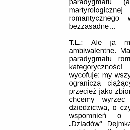
paradygmatu (al
martyrologiczne
romantycznego 
bezzasadne…
T.L.
: Ale ja my
ambiwalentne. Ma
paradygmatu rom
kategoryczności
wycofuje; my wszy
ogranicza ciążą
przecież jako zbio
chcemy wyrzec 
dziedzictwa, o c
wspomnień o le
„Dziadów” Dejmk