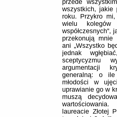
przede wszystki
wszystkich, jaki
roku. Przykro mi
wielu kolegów 
współczesnych”, ja
przekonują mnie a
ani „Wszystko będ
jednak wgłębia
sceptycyzmu wy
argumentacji k
generalną: o il
młodości w ujęc
uprawianie go w k
muszą decydować
wartościowania
laureacie Złotej 