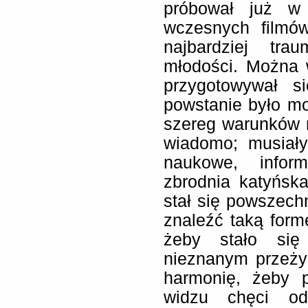
próbował już w 
wczesnych filmów
najbardziej tra
młodości. Można 
przygotowywał s
powstanie było mo
szereg warunków n
wiadomo; musiał
naukowe, inform
zbrodnia katyńska
stał się powszech
znaleźć taką form
żeby stało się
nieznanym przeży
harmonię, żeby 
widzu chęci od