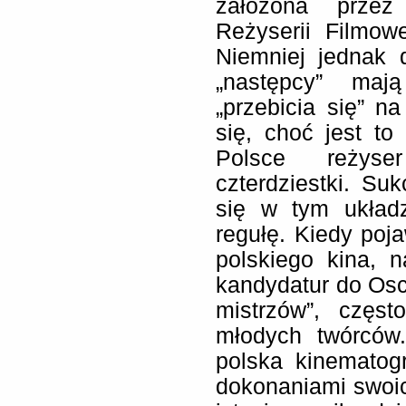
założona przez
Reżyserii Filmowe
Niemniej jednak 
„następcy” maj
„przebicia się” n
się, choć jest to
Polsce reżyse
czterdziestki. S
się w tym układz
regułę. Kiedy poj
polskiego kina, 
kandydatur do Osca
mistrzów”, częs
młodych twórców
polska kinematog
dokonaniami swoic