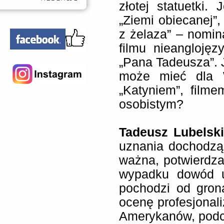
złotej statuetki
„Ziemi obiecanej”,
z żelaza” – nomin
filmu nieanglojęz
„Pana Tadeusza”. 
może mieć dla 
„Katyniem”, film
osobistym?
Tadeusz Lubelski
uznania dochodząc
ważna, potwierdza
wypadku dowód u
pochodzi od gron
ocenę profesjonal
Amerykanów, podc