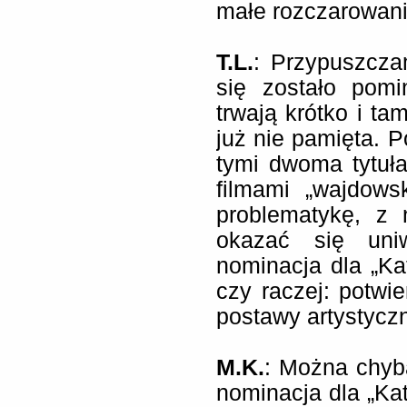
małe rozczarowan
T.L.
: Przypuszcza
się zostało pomi
trwają krótko i ta
już nie pamięta. 
tymi dwoma tytuł
filmami „wajdows
problematykę, z
okazać się uni
nominacja dla „K
czy raczej: potwi
postawy artystyczn
M.K.
: Można chyb
nominacja dla „Ka