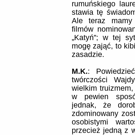
rumuńskiego laure
stawia tę świadom
Ale teraz mamy 
filmów nominowan
„Katyń”; w tej sy
mogę zająć, to ki
zasadzie.
M.K.
: Powiedzie
twórczości Wajd
wielkim truizmem,
w pewien sposó
jednak, że doro
zdominowany zost
osobistymi wart
przecież jedną z