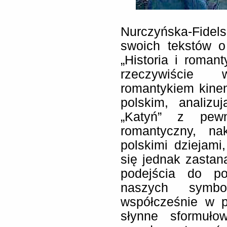
Nurczyńska-Fide
swoich tekstów 
„Historia i roma
rzeczywiście
romantykiem kine
polskim, analizu
„Katyń” z pew
romantyczny, na
polskimi dziejami
się jednak zastan
podejścia do pol
naszych symbo
współcześnie w p
słynne sformuło