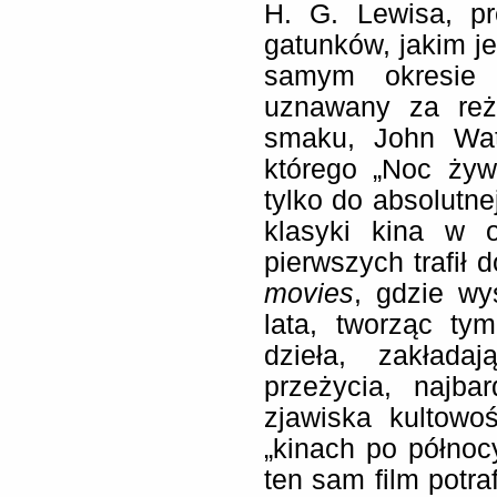
H. G. Lewisa, pr
gatunków, jakim je
samym okresie 
uznawany za reż
smaku, John Wat
którego „Noc żyw
tylko do absolutne
klasyki kina w 
pierwszych trafił 
movies
, gdzie wy
lata, tworząc t
dzieła, zakłada
przeżycia, najba
zjawiska kultowo
„kinach po północ
ten sam film potra