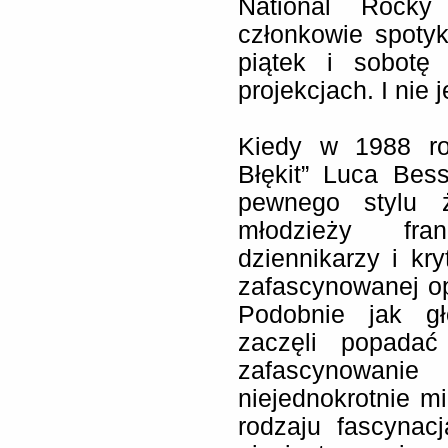
National Rocky
członkowie spoty
piątek i sobotę
projekcjach. I nie
Kiedy w 1988 ro
Błękit” Luca Bes
pewnego stylu ż
młodzieży fra
dziennikarzy i k
zafascynowanej op
Podobnie jak gł
zaczęli popadać
zafascynowani
niejednokrotnie mi
rodzaju fascynac