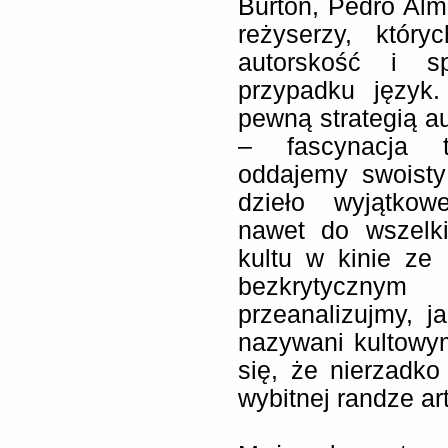
Burton, Pedro Alm
reżyserzy, któr
autorskość i s
przypadku język
pewną strategią a
– fascynacja t
oddajemy swoisty 
dzieło wyjątkow
nawet do wszelki
kultu w kinie ze 
bezkrytycznym
przeanalizujmy, j
nazywani kultowy
się, że nierzadko
wybitnej randze ar