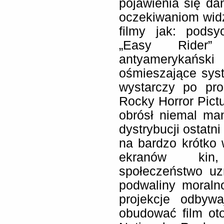
pojawienia się da
oczekiwaniom wid
filmy jak: podsy
„Easy Rider”
antyamerykań
ośmieszające sys
wystarczy po pro
Rocky Horror Pict
obrósł niemal ma
dystrybucji ostatn
na bardzo krótko 
ekranów kin,
społeczeństwo u
podwaliny moraln
projekcje odbyw
obudować film ot