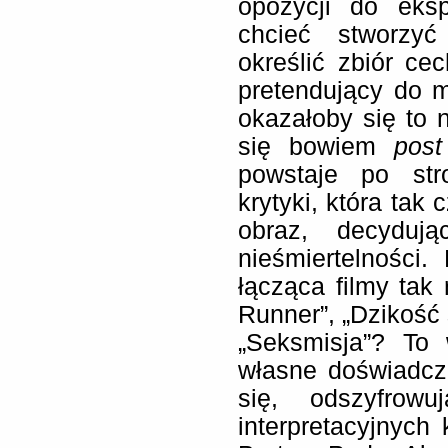
opozycji do eksp
chcieć stworzyć
określić zbiór cec
pretendujący do 
okazałoby się to n
się bowiem
post
powstaje po str
krytyki, która tak
obraz, decyduj
nieśmiertelności.
łącząca filmy tak 
Runner”, „Dzikość s
„Seksmisja”? To
własne doświadcz
się, odszyfrow
interpretacyjnych