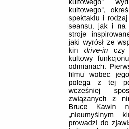
kultowego” wyd
kultowego”, okre
spektaklu i rodz
seansu, jak i na
stroje inspirowa
jaki wyrósł ze w
kin
drive-in
cz
kultowy funkcjon
odmianach. Pierw
filmu wobec jego
polega z tej p
wcześniej spos
związanych z ni
Bruce Kawin na
„nieumyślnym k
prowadzi do zjaw