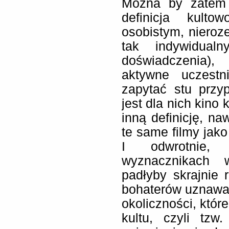
Można by zatem 
definicja kulto
osobistym, niero
tak indywidualn
doświadczenia),
aktywne uczestn
zapytać stu prz
jest dla nich kino
inną definicję, na
te same filmy jako
I odwrotnie,
wyznacznikach 
padłyby skrajnie 
bohaterów uznawan
okoliczności, któr
kultu, czyli tzw