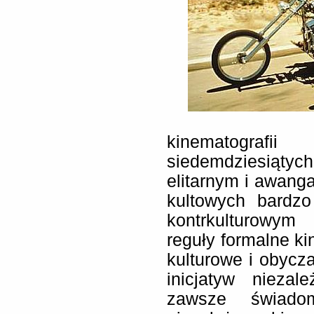
kinematografi
siedemdziesiąty
elitarnym i awang
kultowych bardzo
kontrkulturowym
reguły formalne ki
kulturowe i obycza
inicjatyw niezal
zawsze świado