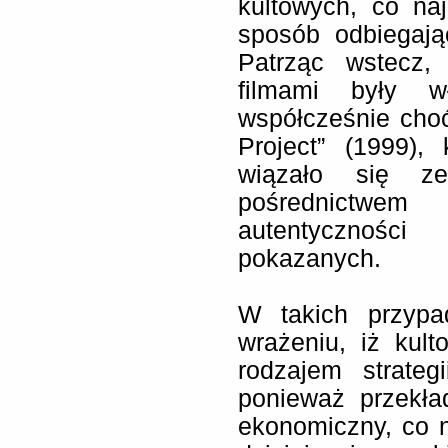
kultowych, co naj
sposób odbiegają
Patrząc wstecz,
filmami były 
współcześnie choćb
Project” (1999),
wiązało się ze
pośrednictwem 
autentycznoś
pokazanych.
W takich przypa
wrażeniu, iż kult
rodzajem strateg
ponieważ przekła
ekonomiczny, co 