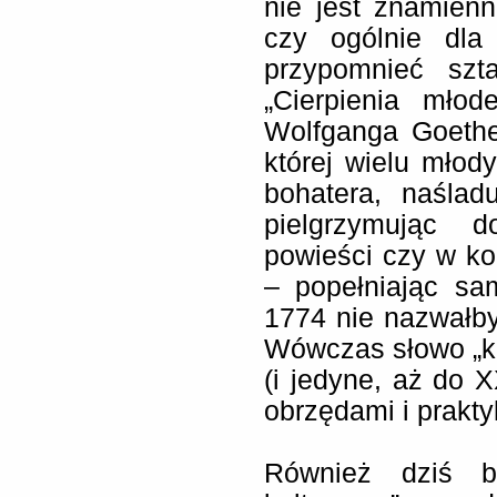
nie jest znamienn
czy ogólnie dla
przypomnieć szta
„Cierpienia mło
Wolfganga Goethe
której wielu młod
bohatera, naślad
pielgrzymując 
powieści czy w k
– popełniając sa
1774 nie nazwałb
Wówczas słowo „k
(i jedyne, aż do 
obrzędami i prakty
Również dziś b