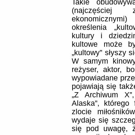
Takie obudowywa
(najczęściej
ekonomicznymi
określenia „kult
kultury i dziedzi
kultowe może by
„kultowy” słyszy 
W samym kinowym
reżyser, aktor, b
wypowiadane przez
pojawiają się takż
„Z Archiwum X”,
Alaska”, którego
zlocie miłośnikó
wydaje się szczegó
się pod uwagę, 