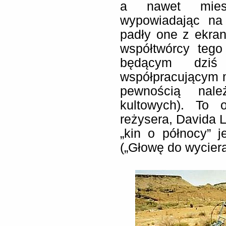
a nawet mies
wypowiadając na
padły one z ekra
współtwórcy tego
będącym dziś 
współpracującym 
pewnością nal
kultowych). To 
reżysera, Davida 
„kin o północy” j
(„Głowę do wyciera