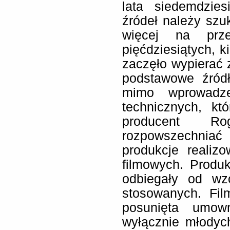
lata siedemdzie
źródeł należy szu
więcej na prze
pięćdziesiątych, k
zaczęło wypierać 
podstawowe źródł
mimo wprowadze
technicznych, kt
producent Ro
rozpowszechnia
produkcje reali
filmowych. Produk
odbiegały od wz
stosowanych. Fil
posunięta umown
wyłącznie młodyc