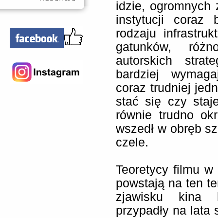
idzie, ogromnych 
instytucji coraz
rodzaju infrastruk
gatunków, różno
autorskich strat
bardziej wymagaj
coraz trudniej jed
stać się czy sta
równie trudno okr
wszedł w obręb sze
czele.
Teoretycy filmu w 
powstają na ten te
zjawisku kina k
przypadły na lata