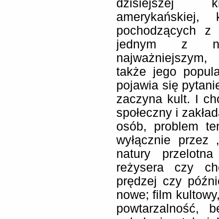
dzisiejszej ki
amerykańskiej,
pochodzących z w
jednym z naj
najważniejszym, 
także jego popula
pojawia się pytani
zaczyna kult. I c
społeczny i zakład
osób, problem te
wyłącznie przez 
natury przelotn
reżysera czy ch
prędzej czy późni
nowe; film kultowy
powtarzalność, 