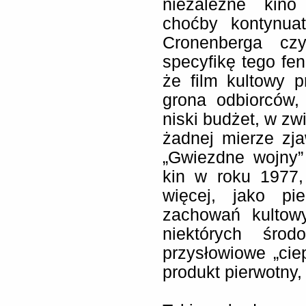
niezależne kin
choćby kontynu
Cronenberga cz
specyfikę tego f
że film kultowy 
grona odbiorców,
niski budżet, w z
żadnej mierze zj
„Gwiezdne wojny
kin w roku 1977,
więcej, jako pi
zachowań kultow
niektórych środ
przysłowiowe „ciep
produkt pierwotny, 