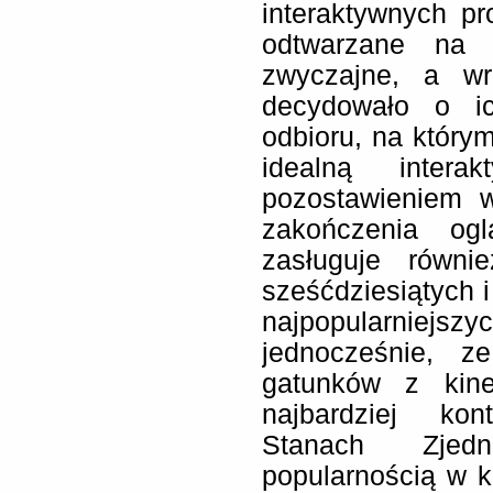
interaktywnych pro
odtwarzane na
zwyczajne, a w
decydowało o ic
odbioru, na którym
idealną intera
pozostawieniem w
zakończenia og
zasługuje równ
sześćdziesiątych 
najpopularniejsz
jednocześnie, z
gatunków z kine
najbardziej ko
Stanach Zjed
popularnością w 