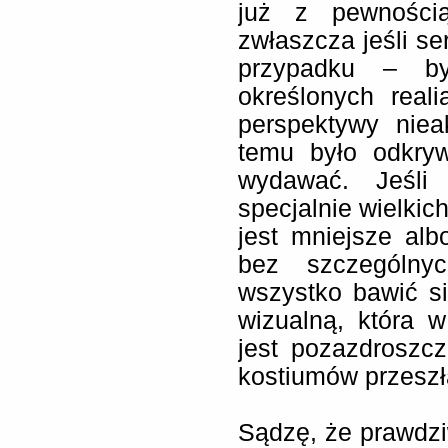
już z pewności
zwłaszcza jeśli se
przypadku – b
określonych reali
perspektywy niea
temu było odkryw
wydawać. Jeśli
specjalnie wielkic
jest mniejsze albo
bez szczególny
wszystko bawić s
wizualną, która 
jest pozazdroszcz
kostiumów przeszł
Sądzę, że prawdziw