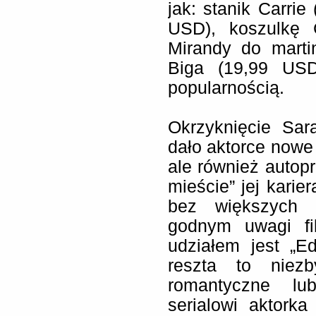
jak: stanik Carrie
USD), koszulkę 
Mirandy do marti
Biga (19,99 USD
popularnością.
Okrzyknięcie Sar
dało aktorce nowe 
ale również autop
mieście” jej karier
bez większych 
godnym uwagi fi
udziałem jest „E
reszta to niez
romantyczne lu
serialowi aktork