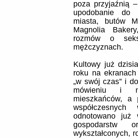
poza przyjaźnią 
upodobanie do n
miasta, butów M
Magnolia Baker
rozmów o seksi
mężczyznach.
Kultowy już dzisia
roku na ekranach 
„w swój czas” i 
mówieniu i m
mieszkańców, a 
współczesnych 
odnotowano już 
gospodarstw or
wykształconych, ro