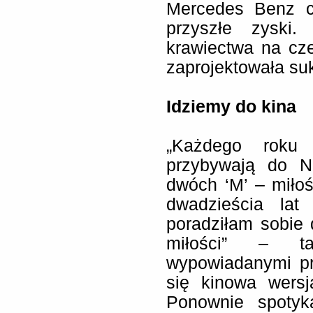
Mercedes Benz cz
przyszłe zyski.
krawiectwa na cz
zaprojektowała suk
Idziemy do kina
„Każdego roku d
przybywają do N
dwóch ‘M’ – miłoś
dwadzieścia la
poradziłam sobie
miłości” – ta
wypowiadanymi pr
się kinowa wersj
Ponownie spotyka