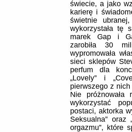
świecie, a jako wz
karierę i świadom
świetnie ubranej
wykorzystała tę s
marek Gap i Ga
zarobiła 30 mil
wypromowała włas
sieci sklepów St
perfum dla kon
„Lovely” i „Cov
pierwszego z nich
Nie próżnowała r
wykorzystać pop
postaci, aktorka w
Seksualna” oraz 
orgazmu”, które s