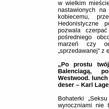
w wielkim mieście
nastawionych na 
kobiecemu, prze
Hedonistyczne p
pozwala czerpać
pośredniego obc
marzeń czy od
„sprzedawanej” z 
„Po prostu twój
Balenciagą, 
Westwood. lunch 
deser – Karl Lage
Bohaterki „Seksu
wyroczniami nie 