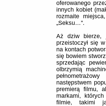
oferowanego prze
innych kobiet (ma
rozmaite miejsca
„Seksu…”.
Aż dziw bierze,
przeistoczył się 
na kontach potwo
się bowiem stworzy
sprzedając pewie
olbrzymią machin
pełnometrażow
następstwem popul
premierą filmu, 
markami, których
filmie, takimi 