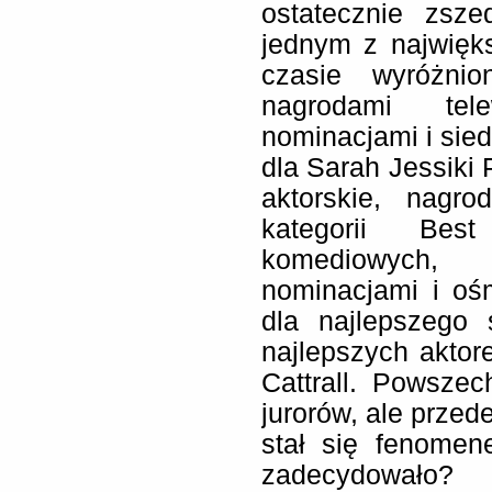
ostatecznie zsze
jednym z najwięk
czasie wyróżni
nagrodami telew
nominacjami i si
dla Sarah Jessiki 
aktorskie, nagr
kategorii Be
komediowych,
nominacjami i oś
dla najlepszego 
najlepszych aktor
Cattrall. Powszec
jurorów, ale przed
stał się fenome
zadecydowało?