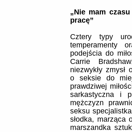
„Nie mam czasu 
pracę”
Cztery typy uro
temperamenty or
podejścia do miło
Carrie Bradshaw
niezwykły zmysł ob
o seksie do mie
prawdziwej miłości
sarkastyczna i 
mężczyzn prawni
seksu specjalistk
słodka, marząca 
marszandka sztuki