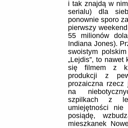
i tak znajdą w ni
serialu) dla si
ponownie sporo za
pierwszy weekend 
55 milionów dola
Indiana Jones). P
swoistym polskim
„Lejdis”, to nawet
się filmem z kl
produkcji z pe
prozaiczna rzecz 
na niebotycznyc
szpilkach z le
umiejętności nie
posiądę, wzbud
mieszkanek Nowe