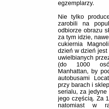
egzemplarzy.
Nie tylko produc
zarobili na popu
odbiorze obrazu s
za tym idzie, nawe
cukiernia Magnol
dzień w dzień jes
uwielbianych przez
(do 1000 osób
Manhattan, by pod
autobusami Locat
przy barach i skle
serialu, za jedyne
jego częścią. Za
natomiast w r