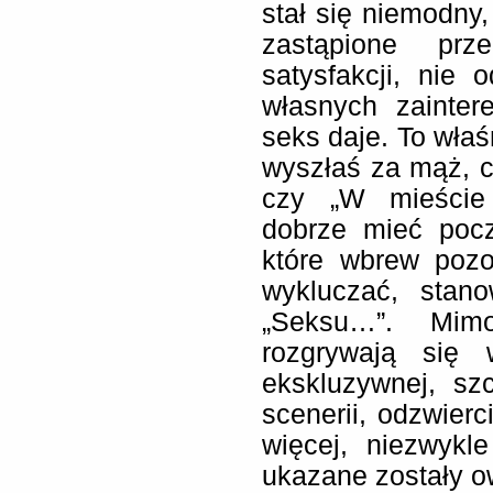
stał się niemodny,
zastąpione prz
satysfakcji, nie
własnych zainter
seks daje. To właśn
wyszłaś za mąż, ca
czy „W mieście 
dobrze mieć pocz
które wbrew poz
wykluczać, stano
„Seksu…”. Mimo
rozgrywają się 
ekskluzywnej, sz
scenerii, odzwierc
więcej, niezwykl
ukazane zostały o