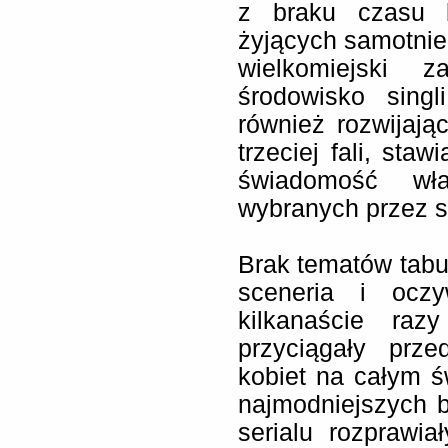
z braku czasu b
żyjących samotnie.
wielkomiejski 
środowisko sing
również rozwijają
trzeciej fali, sta
świadomość wła
wybranych przez si
Brak tematów tabu
sceneria i ocz
kilkanaście raz
przyciągały prze
kobiet na całym 
najmodniejszych 
serialu rozprawi