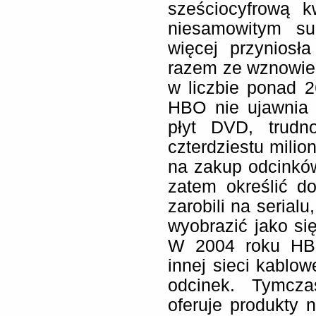
sześciocyfrową k
niesamowitym su
więcej przyniosła
razem ze wznowien
w liczbie ponad 
HBO nie ujawnia 
płyt DVD, trudn
czterdziestu mili
na zakup odcinków
zatem określić d
zarobili na serial
wyobrazić jako si
W 2004 roku HBO
innej sieci kablo
odcinek. Tymcz
oferuje produkty 