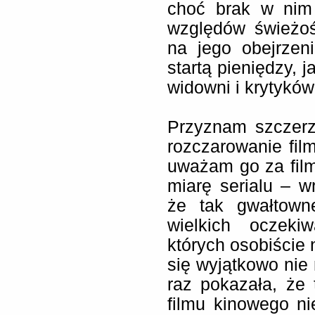
choć brak w nim 
względów świeżoś
na jego obejrzen
startą pieniędzy, 
widowni i krytyków
Przyznam szczerz
rozczarowanie fil
uważam go za fil
miarę serialu – w
że tak gwałtown
wielkich oczeki
których osobiście 
się wyjątkowo nie 
raz pokazała, że 
filmu kinowego n