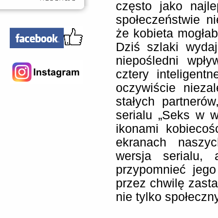
często jako najl
społeczeństwie n
że kobieta mogła
Dziś szlaki wydaj
niepośledni wpły
cztery inteligent
oczywiście nieza
stałych partnerów
serialu „Seks w wi
ikonami kobiecoś
ekranach naszyc
wersja serialu,
przypomnieć jego
przez chwilę zast
nie tylko społeczn