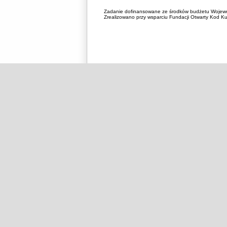
Zadanie dofinansowane ze środków budżetu Wojewó
Zrealizowano przy wsparciu Fundacji Otwarty Kod Kul