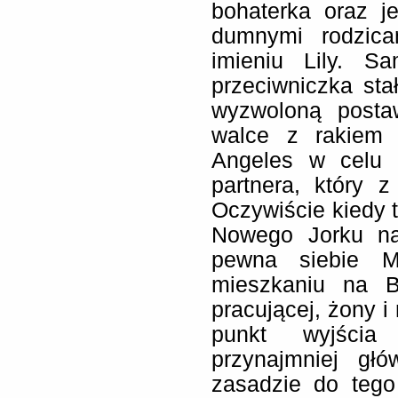
bohaterka oraz je
dumnymi rodzica
imieniu Lily. S
przeciwniczka st
wyzwoloną posta
walce z rakiem 
Angeles w celu p
partnera, który z
Oczywiście kiedy 
Nowego Jorku na
pewna siebie M
mieszkaniu na Br
pracującej, żony i
punkt wyjści
przynajmniej gł
zasadzie do tego