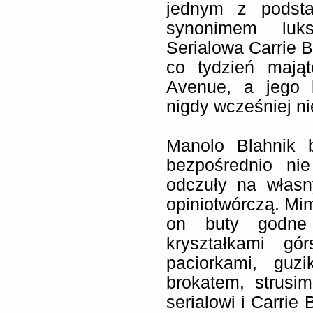
jednym z podsta
synonimem luks
Serialowa Carrie B
co tydzień mają
Avenue, a jego 
nigdy wcześniej nie
Manolo Blahnik 
bezpośrednio ni
odczuły na włas
opiniotwórczą. Mim
on buty godne 
kryształkami gór
paciorkami, guz
brokatem, strusim
serialowi i Carrie