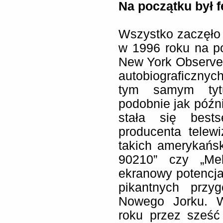
Na początku był f
Wszystko zaczęło 
w 1996 roku na p
New York Observer
autobiograficznyc
tym samym tytuł
podobnie jak późni
stała się bests
producenta telew
takich amerykańsk
90210” czy „Mel
ekranowy potencjał
pikantnych przyg
Nowego Jorku. W
roku przez sześ