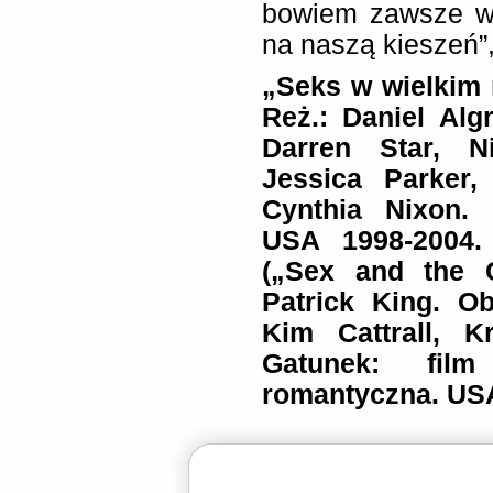
bowiem zawsze war
na naszą kieszeń”
„Seks w wielkim 
Reż.: Daniel Alg
Darren Star, N
Jessica Parker, 
Cynthia Nixon. 
USA 1998-2004.
(„Sex and the C
Patrick King. O
Kim Cattrall, K
Gatunek: fil
romantyczna. USA