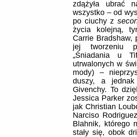
zdążyła ubrać n
wszystko – od wy
po ciuchy z
seco
życia kolejną, t
Carrie Bradshaw, p
jej tworzeniu p
„Śniadania u Tif
utrwalonych w św
mody) – nieprzy
duszy, a jednak
Givenchy. To dzięk
Jessica Parker zo
jak Christian Loub
Narciso Rodrigue
Blahnik, którego 
stały się, obok d