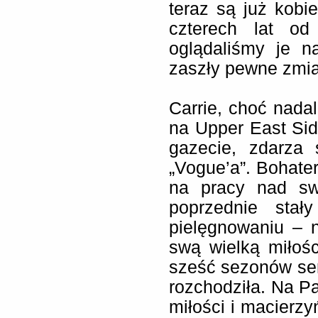
teraz są już kobi
czterech lat od
oglądaliśmy je n
zaszły pewne zmia
Carrie, choć nada
na Upper East Sid
gazecie, zdarza 
„Vogue’a”. Bohate
na pracy nad swo
poprzednie stał
pielęgnowaniu – 
swą wielką miłośc
sześć sezonów seri
rozchodziła. Na P
miłości i macierzy