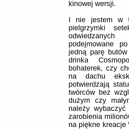
kinowej wersji.
I nie jestem w 
pielgrzymki set
odwiedzanych
podejmowane po 
jedną parę butów
drinka Cosmopo
bohaterek, czy ch
na dachu eks
potwierdzają sta
twórców bez wzgl
dużym czy małym
należy wybaczyć
zarobienia milionó
na piękne kreacje