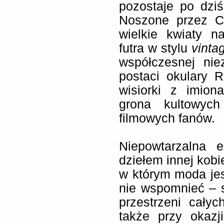
pozostaje po dziś
Noszone przez Ca
wielkie kwiaty n
futra w stylu
vinta
współczesnej niez
postaci okulary 
wisiorki z imio
grona kultowyc
filmowych fanów.
Niepowtarzalna e
dziełem innej kobie
w którym moda jes
nie wspomnieć – st
przestrzeni całyc
także przy okazj