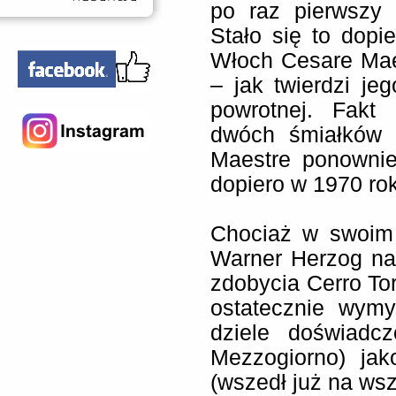
po raz pierwszy 
Stało się to dopi
Włoch Cesare Maest
– jak twierdzi je
powrotnej. Fakt
dwóch śmiałków 
Maestre ponownie
dopiero w 1970 ro
Chociaż w swoim 
Warner Herzog naw
zdobycia Cerro To
ostatecznie wym
dziele doświadcz
Mezzogiorno) jak
(wszedł już na wsz