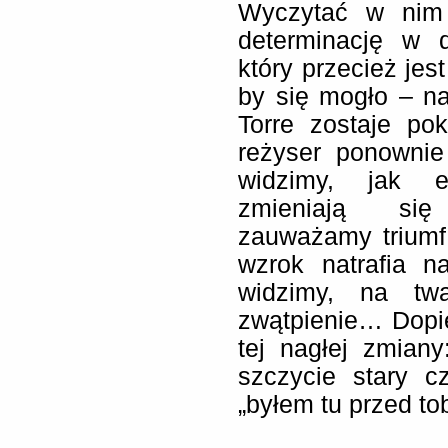
Wyczytać w nim 
determinację w 
który przecież jest
by się mogło – na
Torre zostaje po
reżyser ponownie
widzimy, jak e
zmieniają się
zauważamy triumf 
wzrok natrafia 
widzimy, na twa
zwątpienie… Dopie
tej nagłej zmian
szczycie stary c
„byłem tu przed t