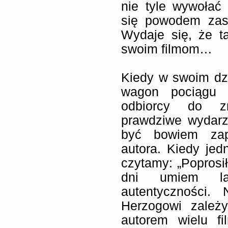
nie tyle wywołać 
się powodem zast
Wydaje się, że t
swoim filmom…
Kiedy w swoim dz
wagon pociągu 
odbiorcy do zr
prawdziwe wydarz
być bowiem zap
autora. Kiedy je
czytamy: „Poprosił
dni umiem lat
autentyczności.
Herzogowi zależy
autorem wielu fi