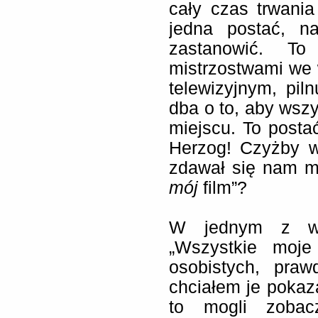
cały czas trwania
jedna postać, n
zastanowić. To
mistrzostwami we 
telewizyjnym, piln
dba o to, aby wsz
miejscu. To post
Herzog! Czyżby w
zdawał się nam mó
mój
film”?
W jednym z wyw
„Wszystkie moje
osobistych, praw
chciałem je pokaza
to mogli zobacz