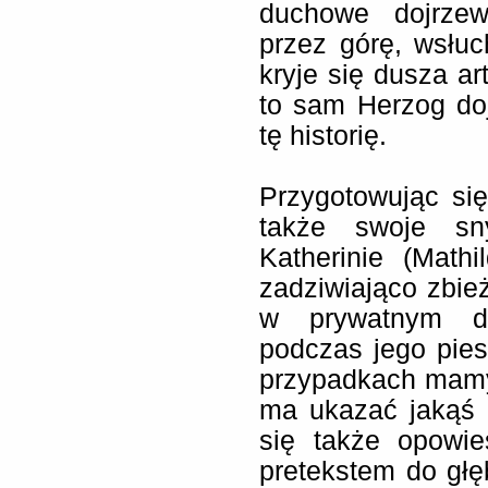
duchowe dojrze
przez górę, wsłuc
kryje się dusza ar
to sam Herzog do
tę historię.
Przygotowując si
także swoje sn
Katherinie (Math
zadziwiająco zbie
w prywatnym dz
podczas jego pie
przypadkach mamy
ma ukazać jakąś 
się także opowie
pretekstem do głę