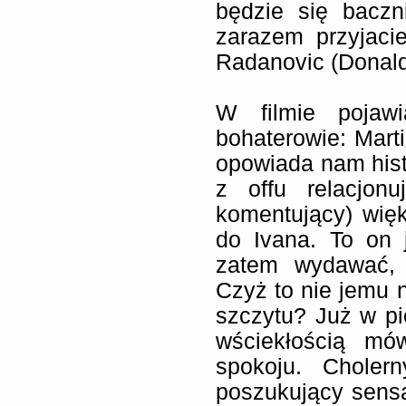
będzie się baczn
zarazem przyjacie
Radanovic (Donald
W filmie pojaw
bohaterowie: Marti
opowiada nam hist
z offu relacjon
komentujący) wię
do Ivana. To on 
zatem wydawać, 
Czyż to nie jemu n
szczytu? Już w pi
wściekłością mó
spokoju. Cholern
poszukujący sensa