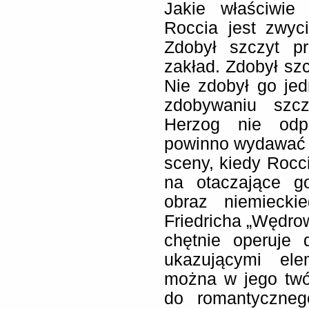
Jakie właściwie
Roccia jest zwy
Zdobył szczyt p
zakład. Zdobył sz
Nie zdobył go je
zdobywaniu szcz
Herzog nie odp
powinno wydawać 
sceny, kiedy Rocci
na otaczające g
obraz niemiecki
Friedricha „Wędro
chętnie operuje 
ukazującymi ele
można w jego twó
do romantyczneg