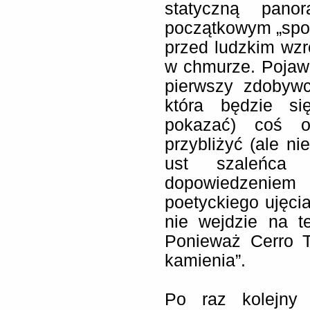
statyczną pan
początkowym „spot
przed ludzkim wz
w chmurze. Pojawi
pierwszy zdobywc
która będzie si
pokazać) coś o
przybliżyć (ale ni
ust szaleńca
dopowiedzeniem
poetyckiego ujęci
nie wejdzie na t
Ponieważ Cerro To
kamienia”.
Po raz kolejny 