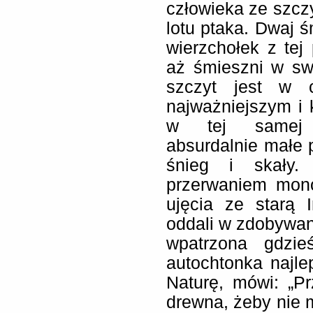
człowieka ze szczy
lotu ptaka. Dwaj ś
wierzchołek z tej
aż śmieszni w sw
szczyt jest w 
najważniejszym i
w tej samej pe
absurdalnie małe p
śnieg i skały.
przerwaniem mono
ujęcia ze starą 
oddali w zdobywan
wpatrzona gdzie
autochtonka najlep
Naturę, mówi: „P
drewna, żeby nie m