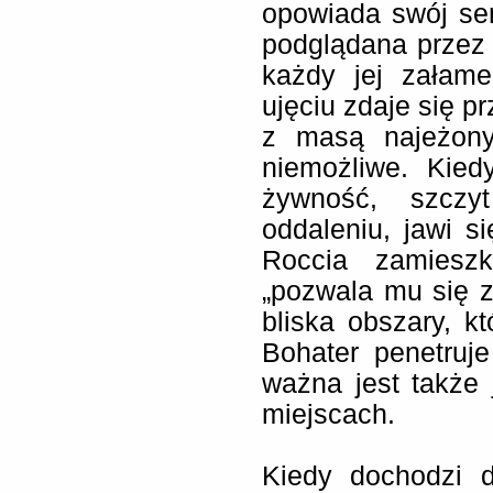
opowiada swój se
podglądana przez 
każdy jej załam
ujęciu zdaje się p
z masą najeżony
niemożliwe. Kied
żywność, szcz
oddaleniu, jawi si
Roccia zamiesz
„pozwala mu się z
bliska obszary, 
Bohater penetruje
ważna jest także
miejscach.
Kiedy dochodzi 