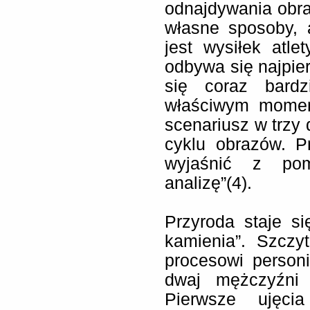
odnajdywania obra
własne sposoby, 
jest wysiłek atle
odbywa się najpie
się coraz bardz
właściwym momen
scenariusz w trzy 
cyklu obrazów. 
wyjaśnić z pom
analizę”(4).
Przyroda staje s
kamienia”. Szczy
procesowi personi
dwaj mężczyźni 
Pierwsze ujęci