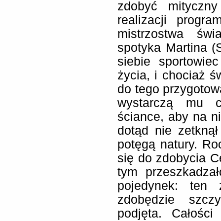
zdobyć mityczn
realizacji progr
mistrzostwa świ
spotyka Martina (
siebie sportowiec
życia, i chociaż ś
do tego przygotow
wystarczą mu cz
ściance, aby na ni
dotąd nie zetkną
potęgą natury. Roc
się do zdobycia Ce
tym przeszkadzał
pojedynek: ten 
zdobędzie szczy
podjęta. Całośc