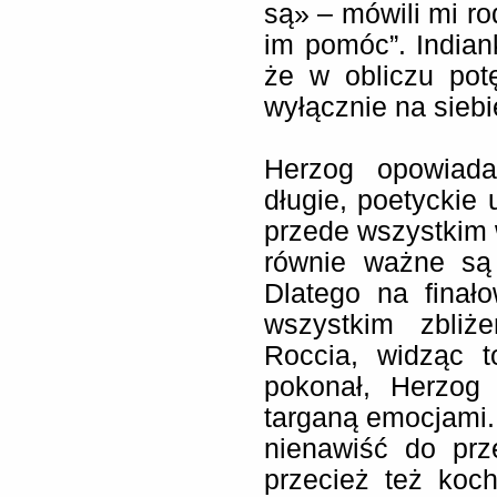
są» – mówili mi ro
im pomóc”. Indiank
że w obliczu pot
wyłącznie na siebi
Herzog opowiad
długie, poetyckie 
przede wszystkim w
równie ważne są
Dlatego na finał
wszystkim zbliż
Roccia, widząc 
pokonał, Herzog 
targaną emocjami. 
nienawiść do prze
przecież też koch