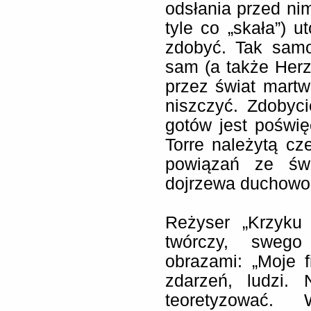
odsłania przed nim
tyle co „skała”) u
zdobyć. Tak samo
sam (a także Her
przez świat martwej
niszczyć. Zdobyci
gotów jest poświ
Torre należytą c
powiązań ze świ
dojrzewa duchowo 
Reżyser „Krzyku 
twórczy, swego
obrazami: „Moje 
zdarzeń, ludzi. 
teoretyzować