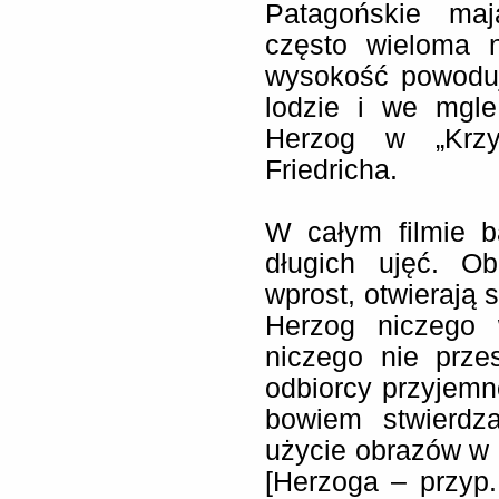
Patagońskie maj
często wieloma n
wysokość powodu
lodzie i we mgle
Herzog w „Krzy
Friedricha.
W całym filmie b
długich ujęć. O
wprost, otwierają s
Herzog niczego 
niczego nie prze
odbiorcy przyjem
bowiem stwierdz
użycie obrazów w 
[Herzoga – przyp