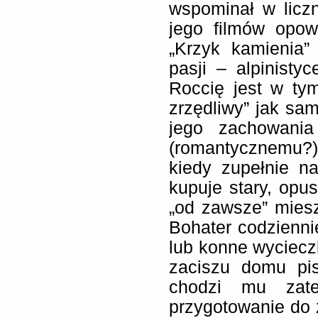
wspominał w licz
jego filmów opo
„Krzyk kamienia”
pasji – alpinistyc
Roccię jest w ty
zrzędliwy” jak sa
jego zachowania
(romantycznemu?)
kiedy zupełnie n
kupuje stary, opu
„od zawsze” miesz
Bohater codzienni
lub konne wycieczk
zaciszu domu pis
chodzi mu zate
przygotowanie do z