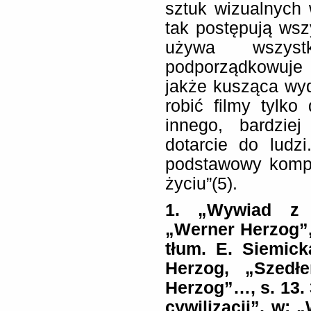
sztuk wizualnych
tak postępują wsz
używa wszys
podporządkowuje
jakże kusząca wyd
robić filmy tylko
innego, bardzie
dotarcie do ludz
podstawowy kompr
życiu”(5).
1. „Wywiad z 
„Werner Herzog”, 
tłum. E. Siemick
Herzog, „Szedł
Herzog”…, s. 13. 
cywilizacji”, w: 