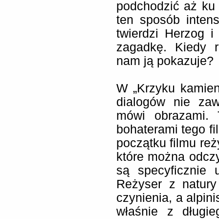
podchodzić aż ku 
ten sposób inten
twierdzi Herzog 
zagadkę. Kiedy 
nam ją pokazuje?
W „Krzyku kamieni
dialogów nie zaw
mówi obrazami. 
bohaterami tego fi
początku filmu reż
które można odcz
są specyficznie 
Reżyser z natur
czynienia, a alpin
właśnie z długi