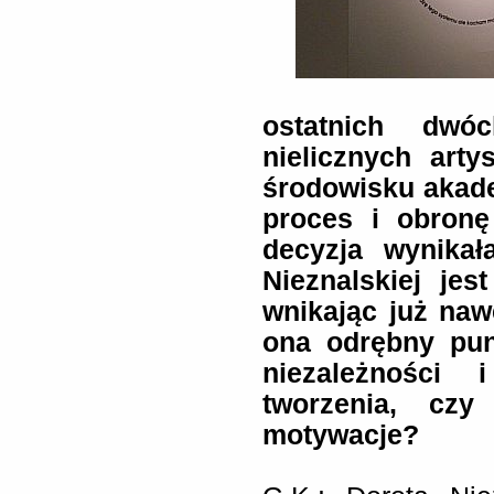
ostatnich dwó
nielicznych art
środowisku akad
proces i obronę
decyzja wynikał
Nieznalskiej je
wnikając już naw
ona odrębny pun
niezależności 
tworzenia, czy
motywacje?