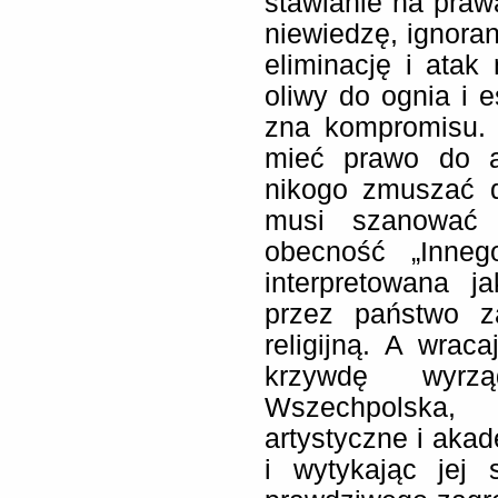
stawianie na prawa
niewiedzę, ignoran
eliminację i ata
oliwy do ognia i e
zna kompromisu.
mieć prawo do ar
nikogo zmuszać d
musi szanować 
obecność „Inne
interpretowana j
przez państwo z
religijną. A wrac
krzywdę wyrz
Wszechpolska, 
artystyczne i akad
i wytykając jej 