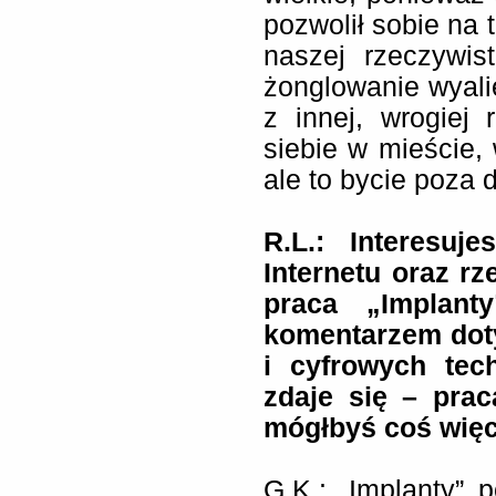
pozwolił sobie na 
naszej rzeczywis
żonglowanie wyal
z innej, wrogiej
siebie w mieście,
ale to bycie poza 
R.L.: Interesuj
Internetu oraz rz
praca „Implant
komentarzem dot
i cyfrowych tech
zdaje się – prac
mógłbyś coś więc
G.K.: „Implanty” p