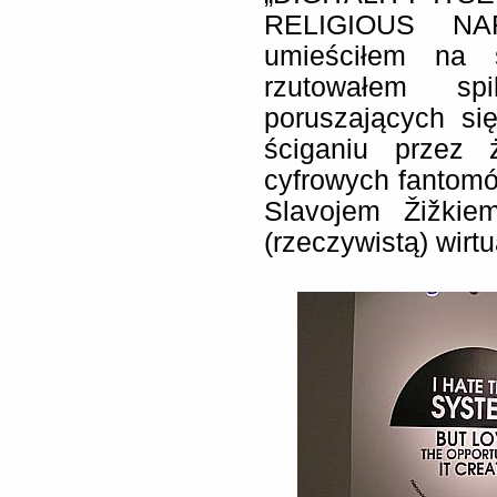
RELIGIOUS NA
umieściłem na s
rzutowałem sp
poruszających si
ściganiu przez 
cyfrowych fantomó
Slavojem Žižki
(rzeczywistą) wirtu