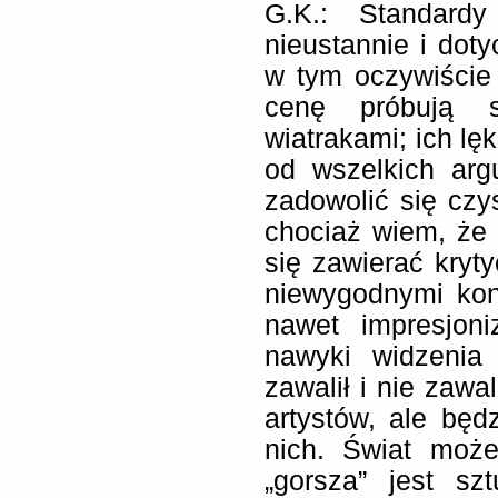
G.K.: Standardy
nieustannie i dot
w tym oczywiście 
cenę próbują s
wiatrakami; ich lę
od wszelkich arg
zadowolić się czys
chociaż wiem, ż
się zawierać kryt
niewygodnymi ko
nawet impresjoni
nawyki widzenia 
zawalił i nie zawa
artystów, ale będ
nich. Świat może
„gorsza” jest sz