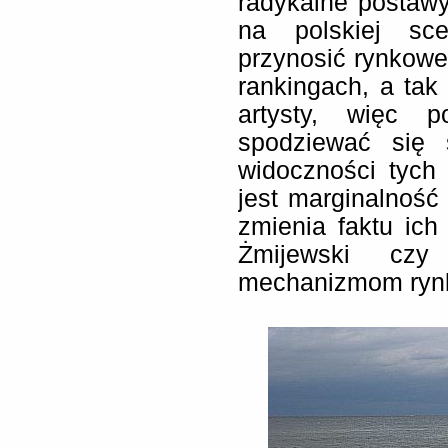
radykalne postawy,
na polskiej sce
przynosić rynkowe
rankingach, a tak
artysty, więc p
spodziewać się 
widoczności tych
jest marginalność
zmienia faktu ich 
Żmijewski czy
mechanizmom rynk