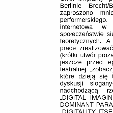
Berlinie Brecht
zaproszono mni
performerskiego.
internetowa 
społeczeństwie s
teoretycznych. A
prace zrealizować
(krótki utwór proz
jeszcze przed e
teatralnej „zobac
które dzieją się
dyskusji slogany-
nadchodzącą rz
„DIGITAL IMAG
DOMINANT PARA
„DIGITALITY ITS