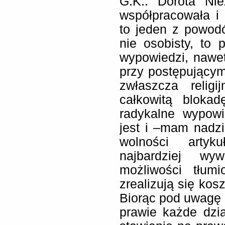
G.K.: Dorota Nie
współpracowała i
to jeden z powod
nie osobisty, to
wypowiedzi, nawet
przy postępującym
zwłaszcza religi
całkowitą bloka
radykalne wypowi
jest i –mam nadz
wolności artyku
najbardziej wy
możliwości tłum
zrealizują się kos
Biorąc pod uwagę 
prawie każde dzi