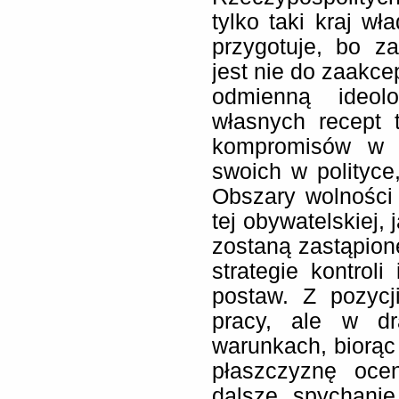
tylko taki kraj wł
przygotuje, bo za
jest nie do zaakce
odmienną ideol
własnych recept 
kompromisów w s
swoich w polityce
Obszary wolności
tej obywatelskiej, 
zostaną zastąpione
strategie kontroli
postaw. Z pozycj
pracy, ale w dr
warunkach, biorą
płaszczyznę oce
dalsze spychani