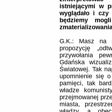
istniejącymi w p
wyglądało i czy 
będziemy mogli
zmaterializowani
G.K.: Masz na 
propozycję „odt
przywołania pew
Gdańska wizualiz
Światowej. Tak na
upomnienie się o
pamięci, tak bar
władze komunisty
przejmowanej przez
miasta, przestrz
władzy, a obec