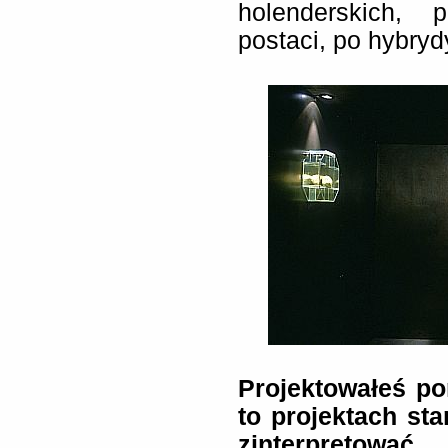
holenderskich, 
postaci, po hybry
Projektowałeś po
to projektach st
zinterpretować