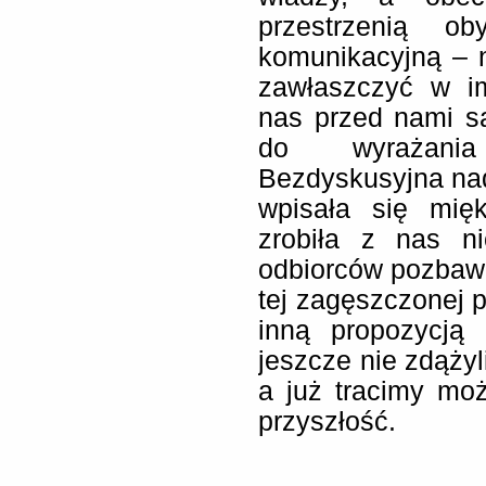
przestrzenią ob
komunikacyjną – 
zawłaszczyć w im
nas przed nami s
do wyrażania
Bezdyskusyjna na
wpisała się mię
zrobiła z nas n
odbiorców pozbaw
tej zagęszczonej p
inną propozycją 
jeszcze nie zdąży
a już tracimy mo
przyszłość.