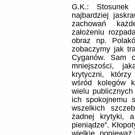
G.K.: Stosunek
najbardziej jaskr
zachowań każde
założeniu rozpad
obraz np. Polakó
zobaczymy jak tr
Cyganów. Sam cz
mniejszości, ja
krytyczni, któr
wśród kolegów ko
wielu publicznych
ich spokojnemu
wszelkich szczeb
żadnej krytyki, 
pieniądze”. Kłopo
wielkie, ponieważ 