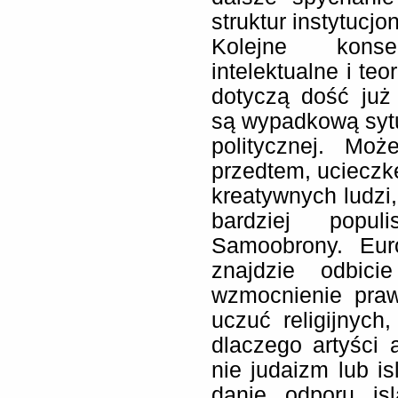
struktur instytucjo
Kolejne kons
intelektualne i te
dotyczą dość już
są wypadkową sytu
politycznej. Mo
przedtem, ucieczkę
kreatywnych ludz
bardziej popul
Samoobrony. Eur
znajdzie odbic
wzmocnienie praw
uczuć religijnyc
dlaczego artyści a
nie judaizm lub i
danie odporu isl