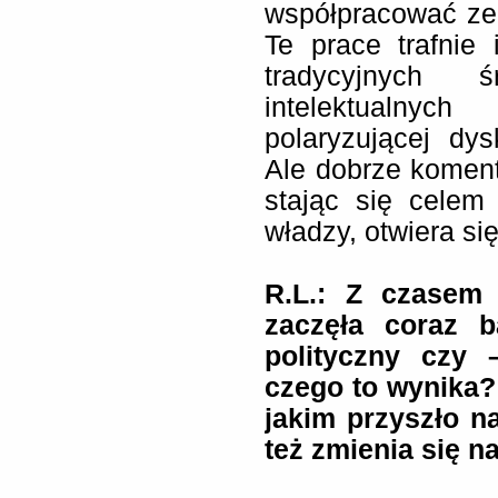
współpracować ze
Te prace trafnie 
tradycyjnych ś
intelektualny
polaryzującej dysk
Ale dobrze komentu
stając się cele
władzy, otwiera si
R.L.: Z czasem
zaczęła coraz b
polityczny czy 
czego to wynika? 
jakim przyszło n
też zmienia się n