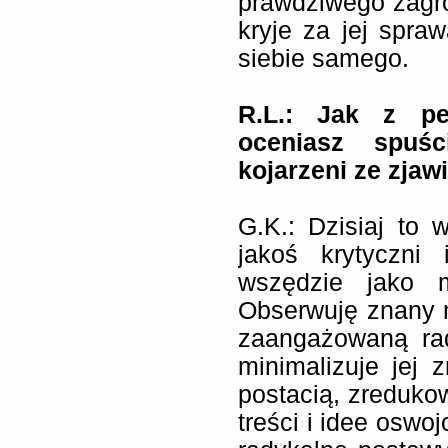
prawdziwego zagroż
kryje za jej spraw
siebie samego.
R.L.: Jak z pe
oceniasz spuśc
kojarzeni ze zjaw
G.K.: Dzisiaj to w
jakoś krytyczni
wszędzie jako 
Obserwuję znany 
zaangażowaną rad
minimalizuje jej
postacią, zreduko
treści i idee oswo