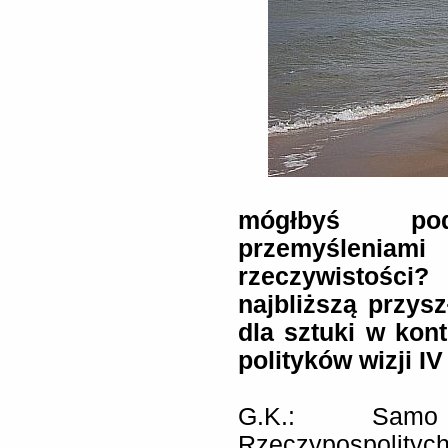
mógłbyś pod
przemyśleni
rzeczywistości?
najbliższą przys
dla sztuki w kon
polityków wizji I
G.K.: Samo
Rzeczypospolitych