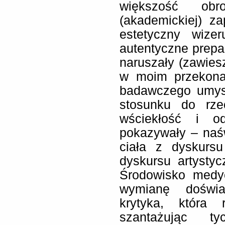
większość obro
(akademickiej) z
estetyczny wize
autentyczne prepar
naruszały (zawiesz
w moim przekona
badawczego umys
stosunku do rze
wściekłość i o
pokazywały – naśw
ciała z dyskurs
dyskursu artystyc
Środowisko medyc
wymianę doświa
krytyka, która 
szantażując ty