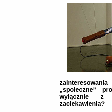
zainteresowani
„społeczne” pr
wyłącznie z c
zaciekawienia?