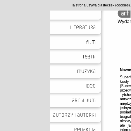
Ta strona używa ciasteczek (cookies
Wydan
Nowo
Super
kiedy 
(Supe
przed
Tytuło
antyc
między
jednym
posia
biogr
niezwy
ale
j
intere