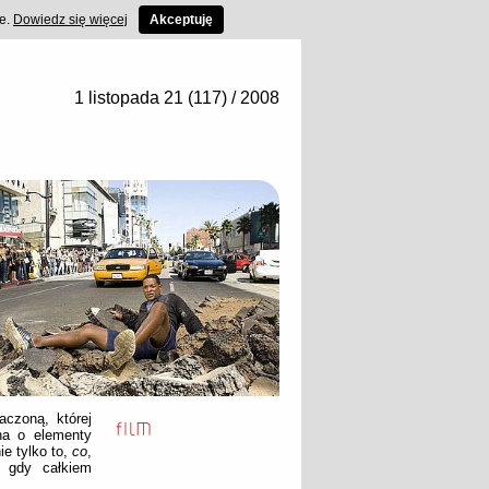
ce.
Dowiedz się więcej
Akceptuję
1 listopada 21 (117) / 2008
czoną, której
na o elementy
e tylko to,
co
,
, gdy całkiem