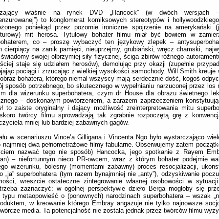
czający właśnie na rynek DVD „Hancock” (w dwóch wersjach – 
enzurowanej”) to konglomerat komiksowych stereotypów i hollywoodzkiego
eżonego poniekąd przez pozornie ironiczne spojrzenie na amerykański (j
lturowy) mit herosa. Tytułowy bohater filmu miał być bowiem w zamierz
bohaterem, co – proszę wybaczyć ten językowy zlepek – antysuperbohat
ch cierpiący na zanik pamięci, nieuprzejmy, grubiański, wręcz chamski, najw
świadomy swojej olbrzymiej siły fizycznej, ściga zbirów różnego autoramentu
ściej staje się udziałem herosów), demolując przy okazji (zupełnie przypa
jając pociągi i zrzucając z wielkiej wysokości samochody. Will Smith kreuje 
obraz bohatera, którego niemal wszyscy mają serdecznie dość, kogoś odpych
j sposób potrzebnego, bo skutecznego w wypełnianiu narzuconej przez los 
ym dla wizerunku superbohatera, czym dr House dla obrazu świetnego lek
znego – doskonałym powtórzeniem, a zarazem zaprzeczeniem konstytuują
 to zaiste oryginalny i dający możliwość zreinterpretowania mitu superb
 skoro twórcy filmu sprowadzają tak zgrabnie rozpoczętą grę z konwenc
czyciela mniej lub bardziej zabawnych gagów.
ału w scenariuszu Vince’a Gilligana i Vincenta Ngo było wystarczająco wiele
 najmniej dwa pełnometrażowe filmy fabularne. Obserwujemy zatem począt
yciem nazwać tego nie sposób) Hancocka, jego spotkanie z Rayem Em
an) – niefortunnym nieco PR-owcem, wraz z którym bohater podejmie wa
go wizerunku, bolesny (momentami zabawny) proces resocjalizacji, ukons
 „ja” superbohatera (tym razem bynajmniej nie „anty”), odzyskiwanie poczu
mości, wreszcie ostateczne zintegrowanie własnej osobowości w sytuacji
trzeba zaznaczyć: w ogólnej perspektywie dzieło Berga mogłoby się prze
 typu metaopowieść o (ponownych) narodzinach superbohatera – wszak „
roduktem, w kreowanie którego Embray angażuje nie tylko najnowsze socjot
twórcze media. Ta potencjalność nie została jednak przez twórców filmu wyz