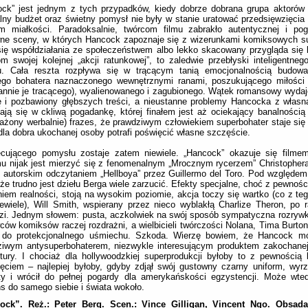
ck” jest jednym z tych przypadków, kiedy dobrze dobrana grupa aktorów i
lny budżet oraz świetny pomysł nie były w stanie uratować przedsięwzięci
m miałkości. Paradoksalnie, twórcom filmu zabrakło autentycznej i pogłę
ne sceny, w których Hancock zapoznaje się z wizerunkami komiksowych su
ię współdziałania ze społeczeństwem albo lekko skacowany przygląda się 
m swojej kolejnej „akcji ratunkowej”, to zaledwie przebłyski inteligentneg
u. Cała reszta rozpływa się w trącącym tanią emocjonalnością budowa
ego bohatera naznaczonego wewnętrznymi ranami, poszukującego miłości i
annie je tracącego), wyalienowanego i zagubionego. Wątek romansowy wydaj
ę i pozbawiony głębszych treści, a nieustanne problemy Hancocka z włas
ają się w ckliwą pogadankę, której finałem jest aż ociekający banalnością
ażony werbalnie) frazes, że prawdziwym człowiekiem superbohater staje się 
dla dobra ukochanej osoby potrafi poświęcić własne szczęście.
ecującego pomysłu zostaje zatem niewiele. „Hancock” okazuje się filmem
u nijak jest mierzyć się z fenomenalnym „Mrocznym rycerzem” Christopher
 autorskim odczytaniem „Hellboya” przez Guillermo del Toro. Pod względem
że trudno jest dziełu Berga wiele zarzucić. Efekty specjalne, choć z pewnośc
iem realności, stoją na wysokim poziomie, akcja toczy się wartko (co z te
iewiele), Will Smith, wspierany przez nieco wyblakłą Charlize Theron, po r
i. Jednym słowem: pusta, aczkolwiek na swój sposób sympatyczna rozrywk
ców komiksów raczej rozdrażni, a wielbicieli twórczości Nolana, Tima Burton
i do protekcjonalnego uśmiechu. Szkoda. Wierzę bowiem, że Hancock mó
ziwym antysuperbohaterem, niezwykle interesującym produktem zakochane
tury. I chociaż dla hollywoodzkiej superprodukcji byłoby to z pewnością 
ęciem – najlepiej byłoby, gdyby zdjął swój gustowny czarny uniform, wyrz
ty i wrócił do pełnej pogardy dla amerykańskości egzystencji. Może wte
s do samego siebie i świata wokoło.
ock”. Reż.: Peter Berg. Scen.: Vince Gilligan, Vincent Ngo. Obsada