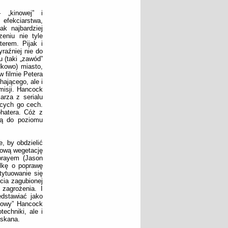
„kinowej” i
 efekciarstwa,
ak najbardziej
eniu nie tyle
erem. Pijak i
yraźniej nie do
 (taki „zawód”
dkowo) miasto,
w filmie Petera
ającego, ale i
misji. Hancock
arza z serialu
cych go cech.
ohatera. Cóż z
ją do poziomu
, by obdzielić
kową wegetację
brayem (Jason
lkę o poprawę
tytuowanie się
cia zagubionej
 zagrożenia. I
dstawiać jako
nowy” Hancock
echniki, ale i
yskana.