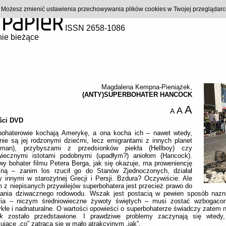
). Możesz zmienić ustawienia przechowywania plików cookies w Twojej przeglądar
ISSN 2658-1086
ie bieżące
Magdalena Kempna-Pieniążek
,
(ANTY)SUPERBOHATER HANCOCK
A
A
A
ści DVD
bohaterowie kochają Amerykę, a ona kocha ich – nawet wtedy,
nie są jej rodzonymi dziećmi, lecz emigrantami z innych planet
rman), przybyszami z przedsionków piekła (Hellboy) czy
wiecznymi istotami podobnymi (upadłym?) aniołom (Hancock).
wy bohater filmu Petera Berga, jak się okazuje, ma proweniencję
zną – zanim los rzucił go do Stanów Zjednoczonych, działał
 innymi w starożytnej Grecji i Persji. Bzdura? Oczywiście. Ale
 z niepisanych przywilejów superbohatera jest przecież prawo do
dania dziwacznego rodowodu. Wszak jest postacią w pewien sposób nazna
afia – niczym średniowieczne żywoty świętych – musi zostać wzbogaco
kłe i nadnaturalne. O wartości opowieści o superbohaterze świadczy zatem ni
ak
zostało przedstawione. I prawdziwe problemy zaczynają się wtedy
sujące „co” zatraca się w mało atrakcyjnym „jak”.