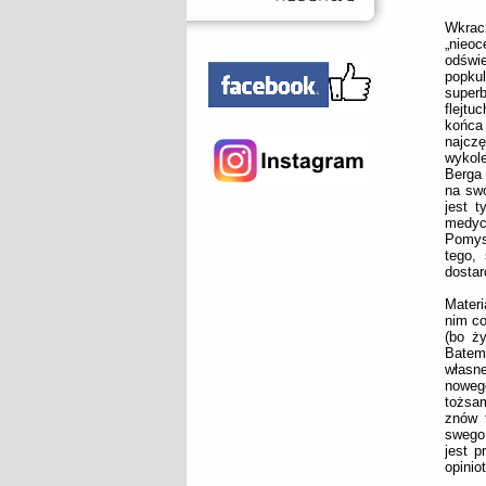
Wkra
„nieoc
odświ
popku
super
flejtu
końca 
najczę
wykole
Berga 
na swó
jest t
medyc
Pomysł
tego,
dostar
Materi
nim co
(bo ż
Batem
własne
nowego
tożsa
znów 
swego
jest p
opinio