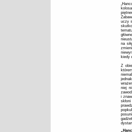
„Hanco
kolosa
piętne
Zabaw
uczy s
skutko
temat
główn
nieust
na sił
zmieni
niewyr
kiedy 
Z obi
którem
niemal
jednak
wrażen
niej n
zawodz
i znaw
skłon
prawd
popkul
posuni
gadże
dystan
„Hanc