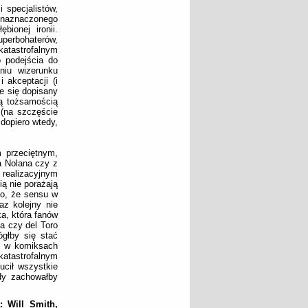
 specjalistów,
a naznaczonego
bionej ironii.
perbohaterów,
katastrofalnym
o podejścia do
niu wizerunku
 akceptacji (i
e się dopisany
ną tożsamością
 (na szczęście
dopiero wtedy,
 przeciętnym,
a Nolana czy z
 realizacyjnym
ią nie porażają
go, że sensu w
az kolejny nie
a, która fanów
a czy del Toro
głby się stać
j w komiksach
katastrofalnym
ucił wszystkie
dy zachowałby
: Will Smith,