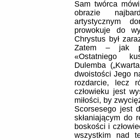
Sam twórca mówi 
obrazie najba
artystycznym d
prowokuje do wy
Chrystus był zara
Zatem – jak pi
«Ostatniego ku
Dulemba („Kwarta
dwoistości Jego nat
rozdarcie, lecz 
człowieku jest wy
miłości, by zwycięż
Scorsesego jest d
skłaniającym do re
boskości i człowi
wszystkim nad te