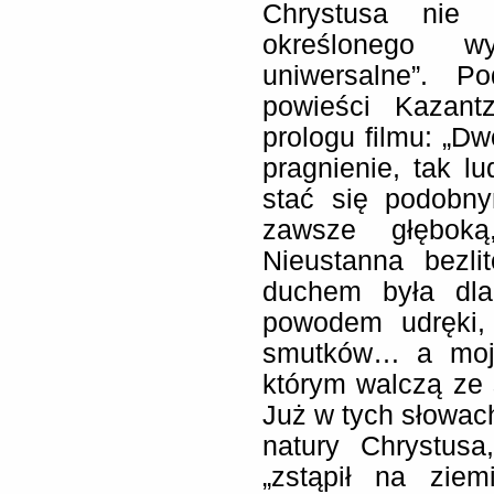
Chrystusa nie 
określonego w
uniwersalne”. 
powieści Kazant
prologu filmu: „Dw
pragnienie, tak l
stać się podobn
zawsze głęboką,
Nieustanna bezl
duchem była dl
powodem udręki, 
smutków… a moja
którym walczą ze s
Już w tych słowac
natury Chrystus
„zstąpił na ziem