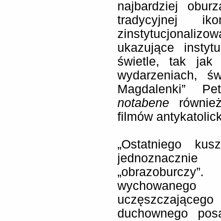
najbardziej obur
tradycyjnej ik
zinstytucjonali
ukazujące insty
świetle, tak jak
wydarzeniach, św
Magdalenki” Pe
notabene
również
filmów antykatolick
„Ostatniego kus
jednoznaczn
„obrazoburcz
wychowanego 
uczęszczające
duchownego posą