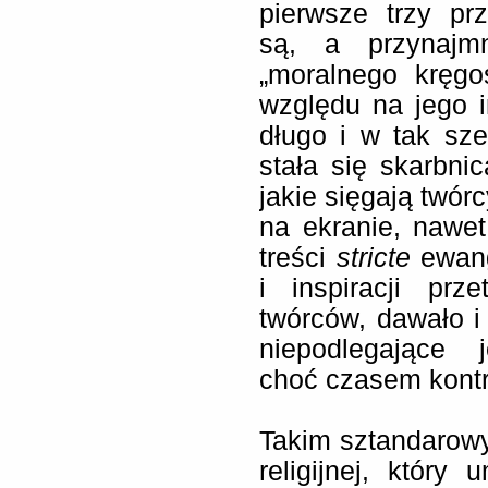
pierwsze trzy pr
są, a przynajm
„moralnego kręgo
względu na jego im
długo i w tak sze
stała się skarbni
jakie sięgają twór
na ekranie, nawet
treści
stricte
ewang
i inspiracji prz
twórców, dawało i
niepodlegające 
choć czasem kontr
Takim sztandarow
religijnej, który