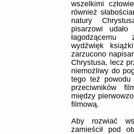
wszelkimi człowi
również słabościa
natury Chrystu
pisarzowi udało
łagodzącemu zd
wydźwięk książki
zarzucono napisan
Chrystusa, lecz pr
niemożliwy do po
tego też powodu 
przeciwników fi
między pierwowzor
filmową.
Aby rozwiać wsz
zamieścił pod ot