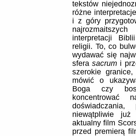
tekstów niejednoz
różne interpretacj
i z góry przygot
najrozmaitszy
interpretacji Bi
religii. To, co bu
wydawać się najwi
sfera
sacrum
i prz
szerokie granice
mówić o ukazywa
Boga czy bosk
koncentrować n
doświadczania,
niewątpliwie już
aktualny film Scor
przed premierą fi