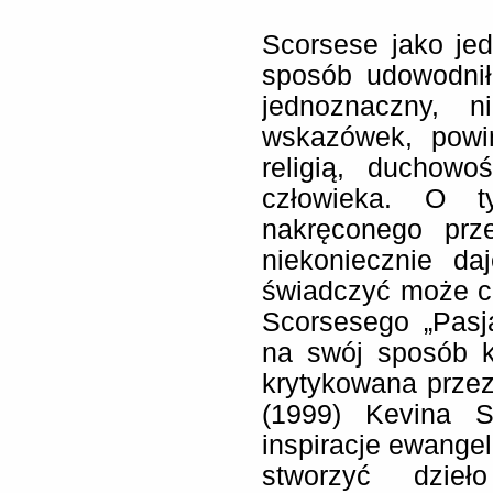
Scorsese jako je
sposób udowodnił,
jednoznaczny, 
wskazówek, powi
religią, duchow
człowieka. O t
nakręconego prz
niekoniecznie da
świadczyć może c
Scorsesego „Pasj
na swój sposób k
krytykowana przez
(1999) Kevina S
inspiracje ewangel
stworzyć dzie