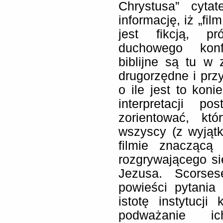
Chrystusa” cyta
informację, iż „fil
jest fikcją, p
duchowego konfl
biblijne są tu w 
drugorzędne i przy
o ile jest to koni
interpretacji p
zorientować, kt
wszyscy (z wyjąt
filmie znaczącą 
rozgrywającego s
Jezusa. Scorses
powieści pytania
istotę instytucji
podważanie i