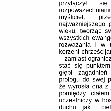
przyłączył s
rozpowszechnian
myśliciel, p
najważniejszego g
wieku, tworząc sw
wszystkich ewange
rozważania i w 
korzeni chrześcija
– zamiast ogranic
stać się punktem
głębi zagadnie
prologu do swej p
że wyrosła ona z 
pomiędzy ciałem
uczestniczy w bo
duchu, jak i cie