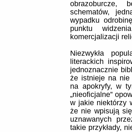
obrazoburcze, 
schematów, jed
wypadku odrobinę
punktu widzenia
komercjalizacji reli
Niezwykła popul
literackich inspir
jednoznacznie bibl
że istnieje na ni
na apokryfy, w ty
„nieoficjalne” opo
w jakie niektórzy 
że nie wpisują si
uznawanych przez
takie przykłady, n