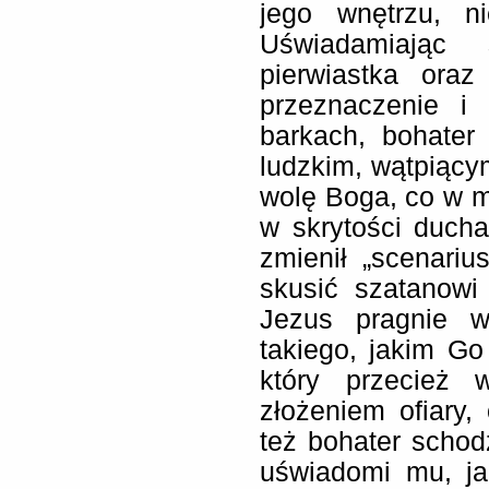
jego wnętrzu, ni
Uświadamiając 
pierwiastka ora
przeznaczenie i
barkach, bohater
ludzkim, wątpiącym
wolę Boga, co w m
w skrytości duch
zmienił „scenariu
skusić szatanowi
Jezus pragnie w
takiego, jakim G
który przecież w
złożeniem ofiary,
też bohater schod
uświadomi mu, jak