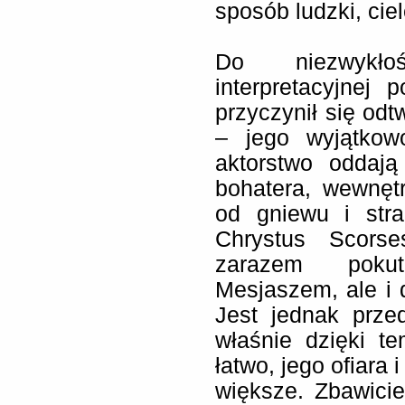
sposób ludzki, cie
Do niezwykło
interpretacyjnej
przyczynił się odt
– jego wyjątkow
aktorstwo oddają
bohatera, wewnętr
od gniewu i stra
Chrystus Scors
zarazem pokut
Mesjaszem, ale i
Jest jednak prze
właśnie dzięki t
łatwo, jego ofiara
większe. Zbawici