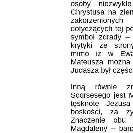
osoby niezwykle
Chrystusa na zie
zakorzenionyc
dotyczących tej po
symbol zdrady – 
krytyki ze stron
mimo iż w Ewan
Mateusza można 
Judasza był częśc
Inną równie zn
Scorsesego jest 
tęsknotę Jezus
boskości, za ży
Znaczenie obu 
Magdaleny – bardz