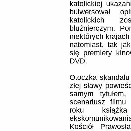
katolickiej ukazan
bulwersował op
katolickich zo
bluźnierczym. P
niektórych krajach
natomiast, tak ja
się premiery kin
DVD.
Otoczka skandalu
złej sławy powieś
samym tytułem, 
scenariusz film
roku książk
ekskomunikowani
Kościół Prawosła