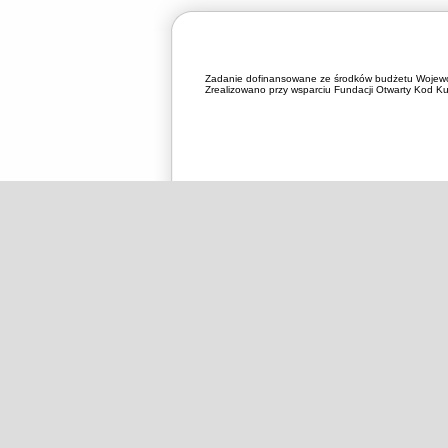
Zadanie dofinansowane ze środków budżetu Wojewó
Zrealizowano przy wsparciu Fundacji Otwarty Kod Kul