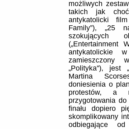
możliwych zestawi
takich jak choć
antykatolicki f
Family”), „25 na
szokujących 
(„Entertainment W
antykatolickie 
zamieszczony 
„Polityka”), jest
Martina Scors
doniesienia o pla
protestów, a
przygotowania do 
finału dopiero p
skomplikowany inte
odbiegające od