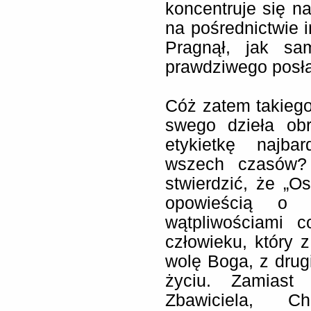
koncentruje się na
na pośrednictwie in
Pragnął, jak sam
prawdziwego posł
Cóż zatem takiego 
swego dzieła ob
etykietkę najbar
wszech czasów?
stwierdzić, że „Os
opowieścią o J
wątpliwościami c
człowieku, który z
wolę Boga, z drug
życiu. Zamiast
Zbawiciela, Ch