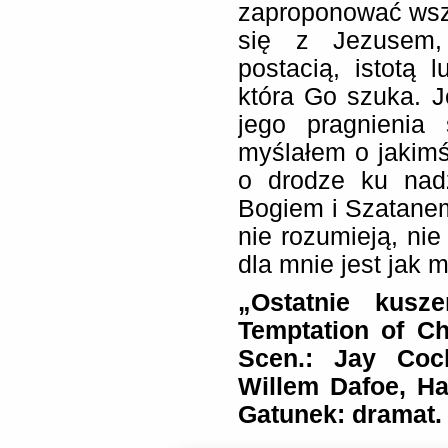
zaproponować wsz
się z Jezusem, 
postacią, istotą 
która Go szuka. J
jego pragnienia
myślałem o jakimś
o drodze ku nad
Bogiem i Szatanem
nie rozumieją, nie
dla mnie jest jak 
„Ostatnie kusz
Temptation of Ch
Scen.: Jay Coc
Willem Dafoe, Ha
Gatunek: dramat.