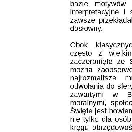
bazie motywów f
interpretacyjne 
zawsze przekłada
dosłowny.
Obok klasycznyc
często z wielki
zaczerpnięte ze 
można zaobserwo
najrozmaitsze m
odwołania do sfery
zawartymi w Bibl
moralnymi, społe
Święte jest bowi
nie tylko dla osó
kręgu obrzędowośc