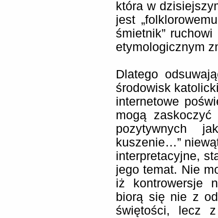
która w dzisiejszy
jest „folklorowe
śmietnik” ruchowi
etymologicznym z
Dlatego odsuwaj
środowisk katolicki
internetowe poświ
mogą zaskoczyć 
pozytywnych ja
kuszenie…” niewąt
interpretacyjne, st
jego temat. Nie m
iż kontrowersje 
biorą się nie z 
świętości, lecz 