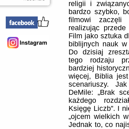
religii i związa
bardzo szybko, b
filmowi zaczęli
realizując przed
Film jako sztuka 
biblijnych nauk w 
Do dzisiaj zresz
tego rodzaju pr
bardziej historycz
więcej, Biblia j
scenariuszy. Jak
DeMile: „Brak sc
każdego rozdzia
Księgę Liczb”. I 
„ojcem wielkich wi
Jednak to, co najis