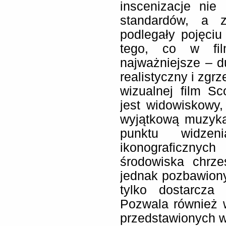
inscenizacje nie
standardów, a 
podlegały pojęciu
tego, co w fil
najważniejsze – 
realistyczny i zgr
wizualnej film S
jest widowiskowy,
wyjątkową muzyką
punktu widzen
ikonograficzn
środowiska chrze
jednak pozbawion
tylko dostarcza
Pozwala również w
przedstawionych 