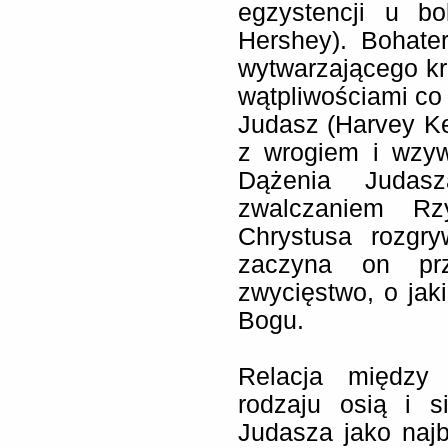
egzystencji u b
Hershey). Bohate
wytwarzającego k
wątpliwościami co
Judasz (Harvey Ke
z wrogiem i wzyw
Dążenia Juda
zwalczaniem Rz
Chrystusa rozgr
zaczyna on pr
zwycięstwo, o jak
Bogu.
Relacja między
rodzaju osią i s
Judasza jako najb