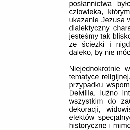
posłannictwa był
człowieka, który
ukazanie Jezusa w
dialektyczny char
jesteśmy tak blisk
ze ścieżki i nig
daleko, by nie móc
Niejednokrotnie w
tematyce religijne
przypadku wspomn
DeMilla, luźno int
wszystkim do za
dekoracji, widow
efektów specjaln
historyczne i mim