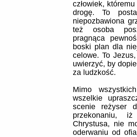
człowiek, któremu 
drogę. To posta
niepozbawiona gr
też osoba posz
pragnąca pewnośc
boski plan dla ni
celowe. To Jezus,
uwierzyć, by dopi
za ludzkość.
Mimo wszystkich
wszelkie upraszc
scenie reżyser 
przekonaniu, i
Chrystusa, nie m
oderwaniu od ofia