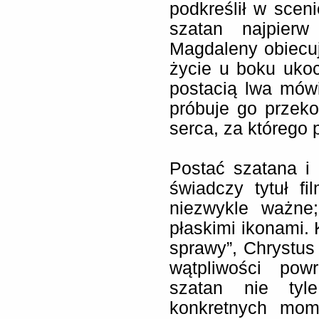
podkreślił w sceni
szatan najpier
Magdaleny obiecuj
życie u boku ukoc
postacią lwa mów
próbuje go przeko
serca, za którego
Postać szatana i
świadczy tytuł f
niezwykle ważne
płaskimi ikonami. 
sprawy”, Chrystus 
wątpliwości pow
szatan nie tyl
konkretnych mom