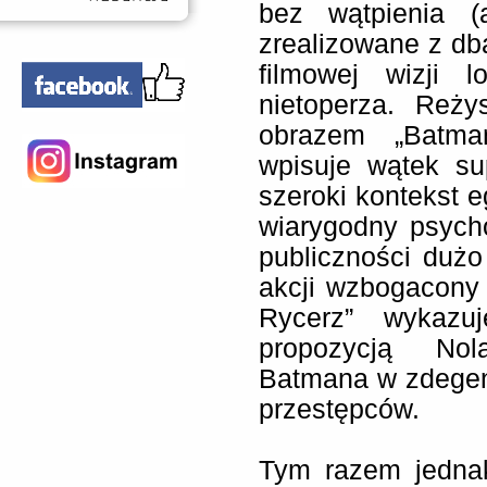
bez wątpienia (a
zrealizowane z db
filmowej wizji 
nietoperza. Reż
obrazem „Batman
wpisuje wątek su
szeroki kontekst e
wiarygodny psych
publiczności dużo 
akcji wzbogacony
Rycerz” wykazu
propozycją Nol
Batmana w zdegen
przestępców.
Tym razem jednak