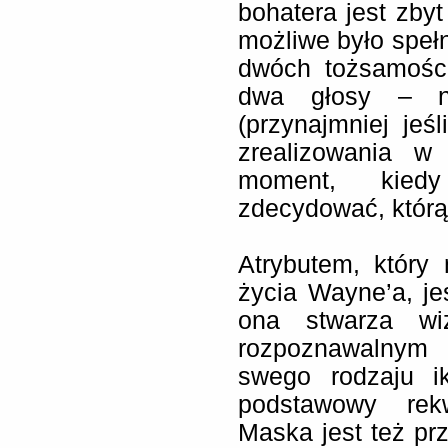
bohatera jest zbyt
możliwe było spełn
dwóch tożsamości
dwa głosy – nie
(przynajmniej jeś
zrealizowania w
moment, kied
zdecydować, którą
Atrybutem, który
życia Wayne’a, je
ona stwarza wi
rozpoznawalnym
swego rodzaju i
podstawowy rekw
Maska jest też prz