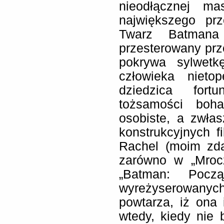
nieodłącznej ma
największego pr
Twarz Batmana 
przesterowany prz
pokrywa sylwetk
człowieka nieto
dziedzica fort
tożsamości boha
osobiste, a zwła
konstrukcyjnych f
Rachel (moim zda
zarówno w „Mrocz
„Batman: Pocz
wyreżyserowanyc
powtarza, iż ona
wtedy, kiedy nie