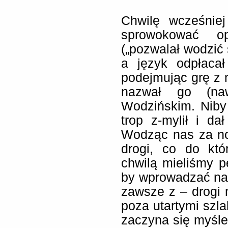
Chwilę wcześnie
sprowokować op
(„pozwalał wodzić
a język odpłaca
podejmując grę z 
nazwał go (naw
Wodzińskim. Niby
trop z-mylił i da
Wodząc nas za nos
drogi, co do któ
chwilą mieliśmy p
by wprowadzać na 
zawsze z – drogi 
poza utartymi sz
zaczyna się myśle