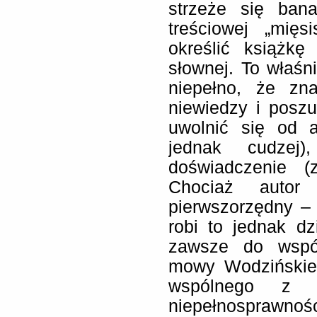
strzeże się ban
treściowej „mięs
określić książk
słownej. To właśni
niepełno, że zna
niewiedzy i posz
uwolnić się od a
jednak cudzej
doświadczenie (z
Chociaż autor
pierwszorzędny –
robi to jednak d
zawsze do współ
mowy Wodzińskieg
wspólnego z ni
niepełnosprawnoś