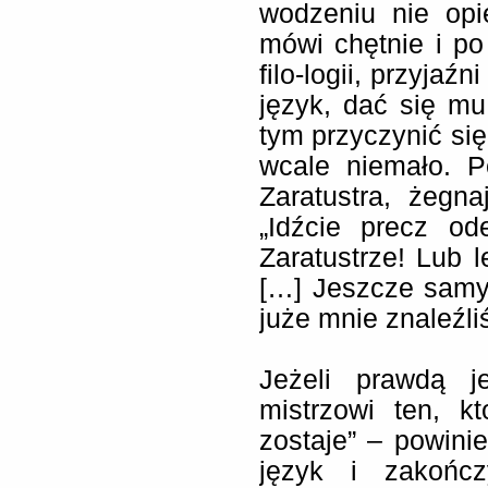
wodzeniu nie opie
mówi chętnie i po
filo-logii, przyja
język, dać się mu
tym przyczynić się
wcale niemało. P
Zaratustra, żegn
„Idźcie precz od
Zaratustrze! Lub l
[…] Jeszcze samyc
juże mnie znaleźliś
Jeżeli prawdą j
mistrzowi ten, k
zostaje” – powini
język i zakończ