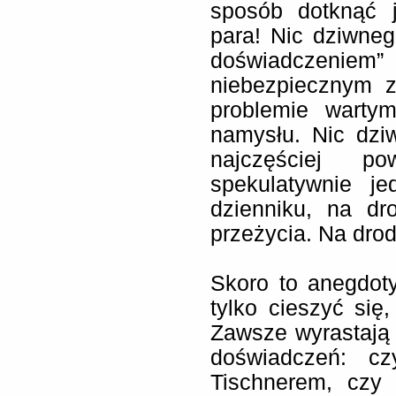
sposób dotknąć j
para! Nic dziwne
doświadczeniem”
niebezpiecznym z
problemie wartym
namysłu. Nic dziw
najczęściej 
spekulatywnie j
dzienniku, na dr
przeżycia. Na dro
Skoro to anegdot
tylko cieszyć się
Zawsze wyrastają
doświadczeń: c
Tischnerem, czy t