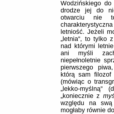
Wodzińskiego do 
drodze jej do ni
otwarciu nie 
charakterystyczna
letniość. Jeżeli
„letnia”, to tylko
nad którymi letnie
ani myśli zac
niepełnoletnie sp
pierwszego piwa,
którą sam filoz
(mówiąc o transgre
„lekko-myślną” 
„koniecznie z
myś
względu na swą 
mogłaby równie do