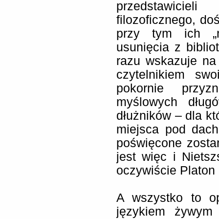
przedstawicie
filozoficznego, d
przy tym ich „m
usunięcia z biblio
razu wskazuje na 
czytelnikiem swo
pokornie przyz
myślowych dług
dłużników – dla kt
miejsca pod dach
poświęcone zostan
jest więc i Nietsz
oczywiście Platon
A wszystko to op
językiem żywym 