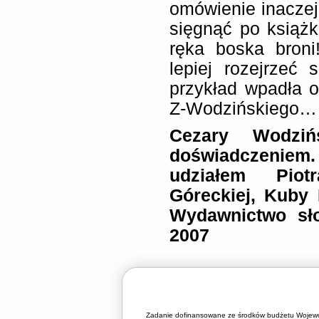
omówienie inaczej
sięgnąć po książ
ręka boska broni
lepiej rozejrzeć
przykład wpadła o
Z-Wodzińskiego…
Cezary Wodziń
doświadczeni
udziałem Piot
Góreckiej, Kuby 
Wydawnictwo sło
2007
Zadanie dofinansowane ze środków budżetu Wojewó