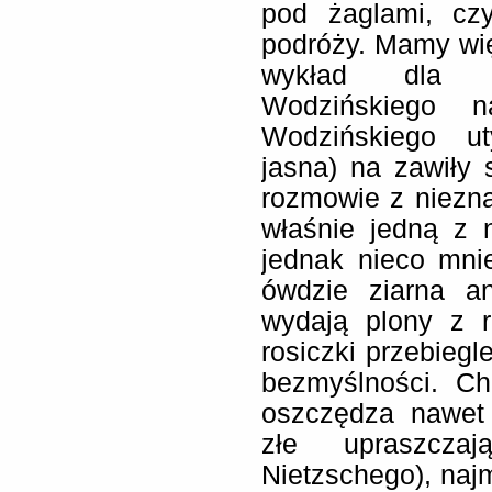
pod żaglami, cz
podróży. Mamy wi
wykład dla buł
Wodzińskiego n
Wodzińskiego ut
jasna) na zawiły
rozmowie z niezn
właśnie jedną z
jednak nieco mni
ówdzie ziarna a
wydają plony z 
rosiczki przebiegl
bezmyślności. Ch
oszczędza nawet
złe upraszczaj
Nietzschego), naj