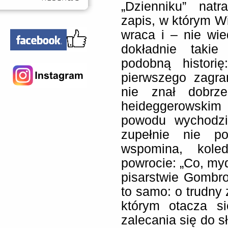
„Dzienniku” nat
zapis, w którym Wi
wraca i – nie wi
dokładnie taki
podobną histor
pierwszego zagra
nie znał dobrz
heideggerowskim
powodu wychodzi
zupełnie nie pot
wspomina, kole
powrocie: „Co, my
pisarstwie Gombr
to samo: o trudny 
którym otacza s
zalecania się do s