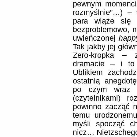
pewnym momencie
rozmyślnie”…) –
para wiąże się 
bezproblemowo, n
uwieńczonej
happ
Tak jakby jej głów
Zero-kropka – 
dramacie – i to
Ublikiem zachodz
ostatnią anegdotę
po czym wraz z
(czytelnikami) 
powinno zacząć n
temu urodzonemu 
myśli spocząć c
nicz… Nietzscheg