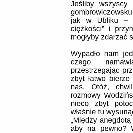
Jeśliby wszyscy 
gombrowiczowsku 
jak w Ubliku – 
ciężkości” i prz
mogłyby zdarzać s
Wypadło nam jed
czego namawi
przestrzegając pr
zbyt łatwo bierz
nas. Otóż, chw
rozmowy Wodzińsk
nieco zbyt potoc
właśnie tu wysuną
„Między anegdotą
aby na pewno? W